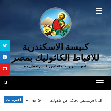
Ski
t
conten
كنيسة الاسكندرية
للاقباط الكاثوليك بمصر
رئيس التحرير الاب الدكتور/ يؤانس لحظي جيد
اخترنا لك
البابا فرنسيس يحدثنا عن طفولته
Home