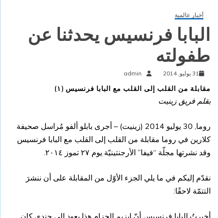
أخبار عالمية
البابا فرنسيس يحدثنا عن
طفولته
31 يوليو, 2014
admin
مقابلة من القلب إلى القلب مع البابا فرنسيس (١)
بقلم فريق زينيت
روما, 30 يوليو 2014 (
زينيت
) – أجرى بابلو ألفو مُراسل صحيفة
كلارين في روما مقابلة من القلب إلى القلب مع البابا فرنسيس
وقد نشرتها مجلّة “فيفا” الأرجنتينيّة يوم ٢٧ تموز ٢٠١٤.
نقدّم إليكم في ما يلي الجزء الأوّل من المقابلة على أن ننشرَ
التتمّة لاحقًا:
أخبرتُ البابا فرنسيس أنّ إبزيم الحزام هذا يعود إلى جندي كان