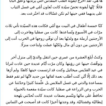
ها هي، لقد أخرج أيقونة القلب المقدّس التي يرتديها وعلّق البابا
قائلًا “إنّها أيقونة تخصّ سيّدة كانت تُعاون أمّي في غسل الثياب
على يديهما ففي حينها لم تكن غسّالات قد اختُرعت بعد.
كنّا خمسة أطفال في البيت مع أمّي فكانت هذه السيّدة تأتي ثلاث
مرّات في الأسبوع وتُساعدها. كانت من صقليا وهاجرت إلى
الأرجنتين أرملة مع ولديْها بعدَ أن توفّي زوجها في الحرب. أتت إلى
الأرجنتين من دون أي مال ولكنّها عملت وابتاعت منزلًا.
وكنتُ أبلغ العشرة من عمري حين انتقل والديّ إلى منزل آخر
وتوقّفتُ حينها عن رؤيتها. وكان مرّت أيّام عديدة حين عادت لترانا
في عيد القدّيس ميخائيل وكنت قد ارتسمت حينها كاهنًا. ولم أرَها
بعد ذلك إلّا أنّي كنت أطلب نعمة لقائها من جديد لأنّها لم تقم فقط
بمساعدة والدتي في غسل الملابس بل علّمتنا كثيرًا وحدّثتنا عن
الحرب وعن الزراعة في صقليا. كانت سيّدة مفعمة بالحيويّة
تحافظُ على مالها وتتّسم بصفات عديدة. كانت تُحدّثني بلهجة
إيطاليّة وقشتاليّة. وقد وجدتها أخيرًا كانت قد أصبحت في الثمانين