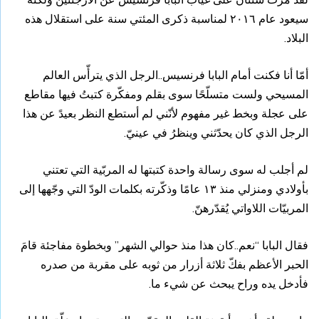
سيعود عام ٢٠١٦ لمناسبة ذكرى المئتي سنة على استقلال هذه
البلاد.
أمّا أنا فكنت أمام البابا فرنسيس..الرجل الذي يترأّس العالم
المسيحي ولست متسلّحًا سوى بقلم ومفكّرة كتبتُ فيها مقاطع
على عجلة وبخط غير مفهوم لأنّني لم أستطع النظر بعيدً عن هذا
الرجل الذي كان يحدّثني وينظرُ في عينيّ.
لم أجلب له سوى رسالة واحدة كتبتها له المربّية التي تعتني
بأولادي ومنزلي منذ ١٣ عامًا وذكّرته بكلمات الودّ التي وجّهها إلى
المربيّات اللاواتي يُقدّرهنّ.
فقال البابا “نعم..كان هذا منذ حوالي الشهر” وبخطوة مفاجئة قامَ
الحبر الأعظم بفكّ ثلاثة أزرار من ثوبه على مقربة من صدره
فأدخل يده وراح يبحث عن شيء ما.