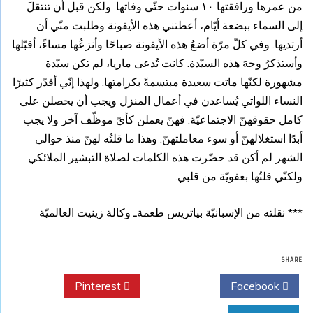
من عمرها ورافقتها ١٠ سنوات حتّى وفاتها. ولكن قبل أن تنتقلَ
إلى السماء ببضعة أيّام، أعطتني هذه الأيقونة وطلبت منّي أن
أرتديها. وفي كلّ مرّة أضعُ هذه الأيقونة صباحًا وأنزعُها مساءً، أقبّلها
وأستذكرُ وجهَ هذه السيّدة. كانت تُدعى ماريا، لم تكن سيّدة
مشهورة لكنّها ماتت سعيدة مبتسمةً بكرامتها. ولهذا إنّي أقدّر كثيرًا
النساء اللواتي يُساعدن في أعمال المنزل ويجب أن يحصلن على
كامل حقوقهنّ الاجتماعيّة. فهنّ يعملن كأيّ موظّف آخر ولا يجب
أبدًا استغلالهنّ أو سوء معاملتهنّ. وهذا ما قلتُه لهنّ منذ حوالي
الشهر لم أكن قد حضّرت هذه الكلمات لصلاة التبشير الملائكي
ولكنّي قلتُها بعفويّة من قلبي.
*** نقلته من الإسبانيّة بياتريس طعمةـ وكالة زينيت العالميّة
SHARE
Pinterest
Twitter
Facebook