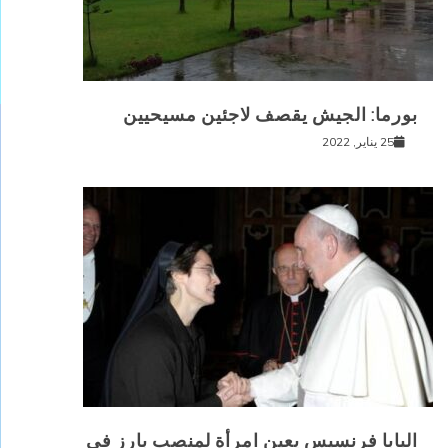
بورما: الجيش يقصف لاجئين مسيحيين
25 يناير, 2022
البابا فرنسيس يعين امرأة لمنصب بارز في