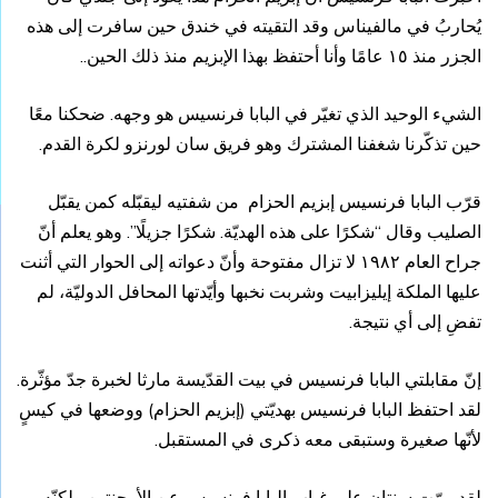
يُحاربُ في مالفيناس وقد التقيته في خندق حين سافرت إلى هذه
الجزر منذ ١٥ عامًا وأنا أحتفظ بهذا الإبزيم منذ ذلك الحين..
الشيء الوحيد الذي تغيّر في البابا فرنسيس هو وجهه. ضحكنا معًا
حين تذكّرنا شغفنا المشترك وهو فريق سان لورنزو لكرة القدم.
قرّب البابا فرنسيس إبزيم الحزام من شفتيه ليقبّله كمن يقبّل
الصليب وقال “شكرًا على هذه الهديّة. شكرًا جزيلًا”. وهو يعلم أنّ
جراح العام ١٩٨٢ لا تزال مفتوحة وأنّ دعواته إلى الحوار التي أثنت
عليها الملكة إيليزابيت وشربت نخبها وأيّدتها المحافل الدوليّة، لم
تفضِ إلى أي نتيجة.
إنّ مقابلتي البابا فرنسيس في بيت القدّيسة مارثا لخبرة جدّ مؤثّرة.
لقد احتفظ البابا فرنسيس بهديّتي (إبزيم الحزام) ووضعها في كيسٍ
لأنّها صغيرة وستبقى معه ذكرى في المستقبل.
لقد مرّت سنتان على غياب البابا فرنسيس عن الأرجنتين ولكنّه