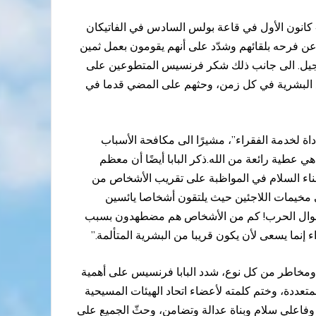
بمناسبة اليوم العالمي للمتطوعين الذي عينته الأمم المتحدة في الخامس من كانون الأول التقى البابا فرنسيس يوم الخميس 4 كانون الأول في قاعة بولس السادس في الفاتيكان
ة أمام الحاضرين عبّر فيها عن فرحه بلقائهم وشدّد على أنهم يقومون بعمل ثمين
لإنجيل. الى جانب ذلك شكر فرنسيس المتطوعين على
 مع البشرية في كل زمن، وحثهم على المضي قدما في
اة لخدمة الفقراء”، مشيرًا الى مكافحة الأسباب
ي عطية رائعة من الله.ذكر البابا أيضًا أن معظم
بناء السلام في المواظبة على تقريب الأشخاص من
 مخيمات اللاجئين حيث يلتقون أشخاصا يائسين
ن أهوال الحرب! كم من الأشخاص هم مضطهدون بسبب
ء إنما يسعى لأن يكون قريبا من البشرية المتألمة.”
ة ومخاطر من كل نوع، شدد البابا فرنسيس على أهمية
ددة، وختم كلمته لأعضاء اتحاد الهيئات المسيحية
 وفاعلي سلام وبناة عدالة وتضامن، وحثّ الجميع على