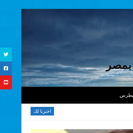
 بمصر
 بطرس
اخترنا لك