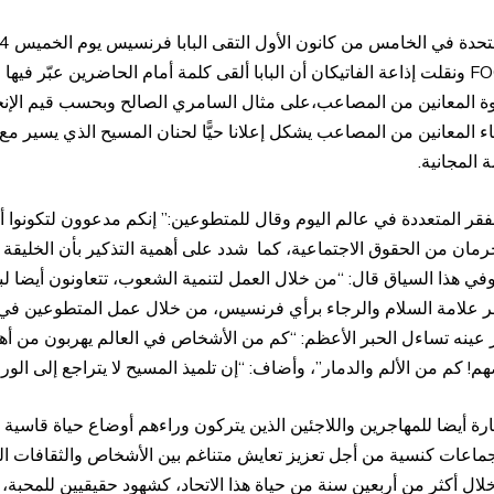
اتحاد الهيئات المسيحية للخدمة الدولية التطوعية FOCSIV ونقلت إذاعة الفاتيكان أن البابا ألقى كلم
الأخوة المعانين من المصاعب،على مثال السامري الصالح وبحسب قيم ا
اء المعانين من المصاعب يشكل إعلانا حيًّا لحنان المسيح الذي يسير
 المجانية.
قر المتعددة في عالم اليوم وقال للمتطوعين:” إنكم مدعوون لتكونوا أد
رمان من الحقوق الاجتماعية، كما شدد على أهمية التذكير بأن الخليقة ه
في هذا السياق قال: “من خلال العمل لتنمية الشعوب، تتعاونون أيضا ل
ظهر علامة السلام والرجاء برأي فرنسيس، من خلال عمل المتطوعين في
ار عينه تساءل الحبر الأعظم: “كم من الأشخاص في العالم يهربون م
! كم من الألم والدمار”، وأضاف: “إن تلميذ المسيح لا يتراجع إلى الورا
ارة أيضا للمهاجرين واللاجئين الذين يتركون وراءهم أوضاع حياة قاسي
ات كنسية من أجل تعزيز تعايش متناغم بين الأشخاص والثقافات المتع
ال أكثر من أربعين سنة من حياة هذا الاتحاد، كشهود حقيقيين للمحبة،