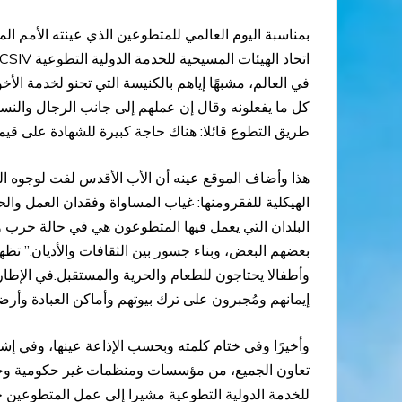
في العالم، مشبهًا إياهم بالكنيسة التي تحنو لخدمة 
كل ما يفعلونه وقال إن عملهم إلى جانب الرجال والنس
طريق التطوع قائلا: هناك حاجة كبيرة للشهادة على قيمة
هذا وأضاف الموقع عينه أن الأب الأقدس لفت لوجوه الف
الهيكلية للفقرومنها: غياب المساواة وفقدان العمل والح
البلدان التي يعمل فيها المتطوعون هي في حالة حرب و
بعضهم البعض، وبناء جسور بين الثقافات والأديان.” ت
وأطفالا يحتاجون للطعام والحرية والمستقبل.في الإط
إيمانهم ومُجبرون على ترك بيوتهم وأماكن العبادة وأرضهم
وأخيرًا وفي ختام كلمته وبحسب الإذاعة عينها، وفي إش
تعاون الجميع، من مؤسسات ومنظمات غير حكومية وجماع
للخدمة الدولية التطوعية مشيرا إلى عمل المتطوعين خل