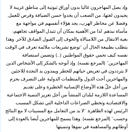
وإذ يصل المهاجرون غالبا بدون أوراق ثبوتية إلى مناطق غريبة لا
يجيدون لغتها، من الصعب أن يجدوا حسن الضيافة وفرص للعمل.
وفضلا عن مخاطر الهرب، يجد هؤلاء أنفسهم في مواجهة مع
مأساة نبذهم. لذا من الأهمية بمكان أن تتبدل المواقف تجاههم،
بغية الانتقال من اللامبالاة والخوف إلى القبول الصادق للآخر. وهذا
يتطلب بطبيعة الحال أن “توضع تشريعات ملائمة تعرف في الوقت
نفسه كيف تحمي حقوق المواطنين (…) وتضمن استضافة
المهاجرين” (المرجع نفسه). وإذ أتوجه بالشكر إلى الأشخاص الذين
لا يترددون في تعريض حياتهم للخطر ويمدون يد النجدة للاجئين
والمهاجرين أحث الدول والمنظمات الدولية على التصرف بحزم
من أجل حلّ هذه الأوضاع الإنسانية الخطيرة وعلى تقديم
المساعدة اللازمة لبلدان المنشأ من أجل تعزيز التنمية الاجتماعية
والاقتصادية وتخطي الصراعات الداخلية التي تشكل المسبب
الرئيس لهذه الظاهرة. “لا بد من التعامل مع المسببات لا مع النتائج
وحسب” (المرجع نفسه). وهذا يسمح للمهاجرين أيضا بالعودة إلى
أوطانهم والمساهمة في نموها وتنميتها.