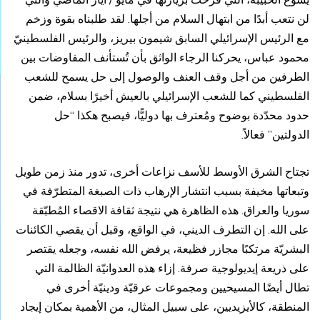
لن نتعب أبدًا من ابتهال السلام من أجلها. لقد طلبناه بقوة وزخم
مع الرئيس الإسرائيلي السابق شيمون بيريز، والرئيس الفلسطينيّ
محمود عباس، يحركنا الرجاء الواثق بأن تُستأنف المفاوضات بين
الطرفين من أجل وقف العنف والوصول إلى حل يسمح للشعب
الفلسطيني كما للشعب الإسرائيلي بالعيش أخيرًا بسلام، ضمن
حدود محدّدة بوضوح ومُعترف بها دوليًّا، فيصبح هكذا “حل
الدولتين” فعالاً.
تجتاح الشرق الأوسط للأسف نزاعات أخرى، تدور منذ زمن طويل
وتبعاتها مخيفة بسبب انتشار الإرهاب ذات الصبغة المتطرّفة في
سوريا والعراق. هذه الظاهرة هي نتيجة ثقافة الاقصاء المُطبّقة
على الله. إن التطرف الديني، في الواقع، وقبل أن يقصي الكائنات
البشريّة مرتكبًا مجازر فظيعة، يرفض الله نفسه، وجعله يقتصر
على ذريعة إيديولوجية صرفة. إزاء هذه العدوانيّة الظالمة التي
تطال أيضًا المسيحيين ومجموعات عرقيّة ودينيّة أخرى في
المنطقة، كالأيزيديين، على سبيل المثال، من الأهمية بمكان إيجاد