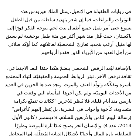
في روايات الطفولة في الإنجيل، يمثل الملك هيرودس هذه
التوترات والنزاعات، فما إن شعر بتهديد سلطته من قبل الطفل
يسوع حتى أمر بقتل جميع أطفال بيت لحم. يتوجه الفكر فورًا إلى
باكستان، حيث قُتل منذ شهر أكثر من مئة طفل بوحشية لم يسبق
لها مثيل. أرغب بتجديد تعازيّ الشخصيّة لعائلاتهم كما أؤكد صلاتي
من أجل العديد من الأبرياء الذين فقدوا أرواحهم.
بالإضافة لبُعد الرفض الشخصي ينضمّ هكذا حتمًا البعد الاجتماعي،
ثقافة ترفض الآخر، تبتر الروابط الحميمة والحقيقيّة، لتبدّد المجتمع
بأسره وتفكّكه وتولّد العنف والموت. ونجد صداها الحزين في العديد
من الأحداث اليوميّة، ولم تكن آخرها المأساة التي وقعت في
باريس منذ أيام قليلة. فلا يُنظر للآخرين “ككائنات تتمتّع بكرامة
متساوية، كأخوة وأخوات في البشرية، بل يُنظر إليهم كأغراض”
(رسالة اليوم الثامن والأربعين للسلام، 8 ديسمبر / كانون الأول
2014، عدد 4). والإنسان الحر يصبح عبدًا تارة للموضة وطورًا
للسلطة، تارة للمال وأحيانًا لأشكال الديانة المُضلّلة. إنها المخاطر