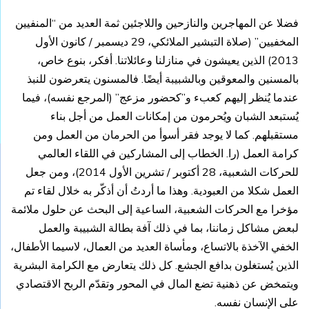
فضلا عن المهاجرين والنازحين واللاجئين ثمة العديد من “المنفيين
المخفيين” (صلاة التبشير الملائكي، 29 ديسمبر / كانون الأول
2013) الذين يعيشون في منازلنا وعائلاتنا. أفكر، بنوع خاص،
بالمسنين والمعوقين وبالشبيبة أيضًا. فالمسنون يتعرضون للنبذ
عندما يُنظر إليهم كعبء و”كحضور مزعج” (المرجع نفسه)، فيما
يُستبعد الشبان ويُحرمون من إمكانات العمل من أجل بناء
مستقبلهم. كما لا يوجد فقر أسوأ من الحرمان من العمل ومن
كرامة العمل (را. الخطاب إلى المشاركين في اللقاء العالمي
للحركات الشعبية، 28 أكتوبر / تشرين الأول 2014)، ومن جعل
العمل شكلا من العبودية. وهذا ما أردتُ أن أذكّر به خلال لقاء تم
مؤخرا مع الحركات الشعبية، الساعية إلى البحث عن حلول ملائمة
لبعض مشاكل زماننا، بما في ذلك آفة بطالة الشبيبة والعمل
الخفي الآخذة بالاتساع، ومأساة العديد من العمال، لاسيما الأطفال،
الذين يُستغلون بدافع الجشع. كل ذلك يتعارض مع الكرامة البشرية
ويتمخض عن ذهنية تضع المال في المحور وتقدّم الربح الاقتصادي
على الإنسان نفسه.