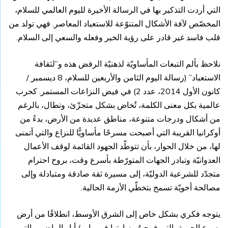
التي أردت التذكير بها في الرسالة الأخيرة لليوم العالمي للسلام،
المخصّص لآفة الأشكال المتنوّعة للاستعباد المعاصر. فهي تولد من
قلب فاسد غير قادر على رؤية الخير وفعله والسعي إلى السلام.
نلاحظ بألم التبعات المأساويّة لذهنيّة الرفض هذه و”لثقافة
الاستعباد” (رسالة اليوم الثامن والأربعين للسلام، 8 ديسمبر /
كانون الأول 2014، عدد 2) في فيض النزاعات المستمر. كحرب
عالمية بكل معنى الكلمة، تُخاض بشكل متجزّئ، وتطال، بالرغم
من أشكال ودرجات متنوعة، مناطق عديدة من الأرض، بدءً من
أوكرانيا القريبة التي أصبحت مسرحًا مأساويًّا للنزاع والتي أتمنى
لها، من خلال الحوار، بأن تتوطّد الجهود القائمة لوقف الأعمال
العدوانيّة وتبادر الجهات المتورّطة بأسرع وقت، بروح احترام
متجدّد للشرعية الدوليّة، إلى مسيرة ثقة صادقة ومتبادلة وإلى
مصالحة أخويّة تسمح بتخطّي الأزمة الحالية.
يتوجه فكري بشكل خاص إلى الشرق الأوسط، انطلاقًا من أرض
يسوع الحبيبة، التي فرحتُ بزيارتها في مايو / أيار الماضي والتي