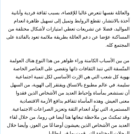
والعائلة نفسها تتعرض غالبا للإقصاء، بسبب ثقافة فردية وأنانية
آخذة بالانتشار، تقطع الروابط وتميل إلى تسهيل ظاهرة انعدام
المواليد، فضلا عن تشريعات تعطي امتيازات لأشكال مختلفة من
المساكنة عوًضا عن دعم العائلة بطريقة ملائمة تعود بالفائدة على
المجتمع كله.
من بين الأسباب الكامنة وراء ظواهر من هذا النوع هناك العولمة
المتّسقة التي تنبذ الثقافات ذاتها وتقضي على العناصر الخاصة
بهوية كل شعب التي هي الإرث الأساسي لكل تنمية اجتماعية
سليمة. في عالم مطبوع بالاتساق ويفتقر إلى الهوية، من السهل
أن نستشعر بمأساة وإحباط العديد من الأشخاص الذين فقدوا
معنى العيش. وهذه المأساة تتفاقم بدافع الأزمة الاقتصادية
المستمرة، التي تولّد انعدام الثقة وتعزيز الصراعات الاجتماعية.
وقد تمكنتُ من ملاحظة تبعاتها هنا أيضا في روما، من خلال لقاء
العديد من الأشخاص الذين يعيشون أوضاعًا من العوز، وأيضا خلال
الرحلات المختلفة التي قمت بها في إيطاليا.