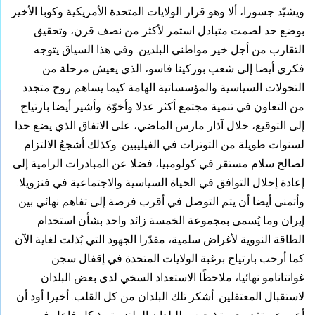
ويشيّد جسورا، ألا وهو قرار الولايات المتحدة الأمريكية وكوبا الأخير
بوضع حد لصمت متبادل استمر لأكثر من نصف قرن، وتحقيق
التقارب من أجل خير مواطني البلدين. وفي هذا السياق يتوجه
فكري أيضا إلى شعب بوركينا فاسو، الذي يعيش مرحلة من
التحولات السياسية والمؤسساتية الهامة كيما يساهم روح متجدد
من التعاون في تنمية مجتمع أكثر عدلا وأخوّة. وأشير أيضا بارتياح
إلى التوقيع، خلال آذار مارس الماضي، على الاتفاق الذي يضع حدا
لسنوات طويلة من التوترات في الفيليبين. وكذلك أشجعُ الالتزام
لصالح سلام مستقر في كولومبيا، فضلا عن المبادرات الرامية إلى
إعادة إحلال التوافق في الحياة السياسية والاجتماعية في فنزويلا.
وأتمنى أيضا أن يتم التوصل في أقرب فرصة إلى تفاهم نهائي بين
إيران وما يُسمى بمجموعة الخمسة زائد واحد بشأن استخدام
الطاقة النووية لأغراض سلمية، مقدّرا الجهود التي بُذلت لغاية الآن.
كما أرحب بارتياح برغبة الولايات المتحدة في إقفال سجن
غوانتانامو نهائيا، ملاحظًا الاستعداد السخي لدى بعض البلدان
لاستقبال المعتقلين. أشكر تلك البلدان من كل القلب. أخيرا أود أن
أعبر عن تقديري وتشجيعي للبلدان الملتزمة بشكل فاعل في