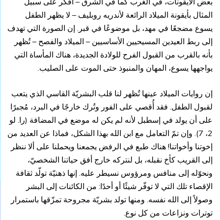
بعض الأيقونات، في الغرب كما في الشرق – أفكر على سبيل
المثال بأيقونة الميلاد الرائعة لأندريه روبليف – لا يظهر الطفل
يسوع مضجعًا في مهد، بل موضوعًا في قبر. إن الصورة التي تهدف
إلى ربط العيدين المسيحيين الأساسيين – الميلاد والفصح – تُظهر
بأنه بالقرب من القبول الفرح للولادة الجديدة، هناك المأساة التي
يواجهها يسوع، المهان والمنبوذ حتى الموت على الصليب.
إن روايات الميلاد عينها تُظهر لنا قلب البشريّة القاسي الذي يتعب
لقبول الطفل. فقد أُقصي على الفور وتُرك خارجًا في البرد، مُجبرًا
على أن يولد في إسطبل لأنه لم يكن له موضع في المضافة (را. لو
2، 7). وإن تمّ التعامل مع ابن الله بهذا الشكل، فماذا عن العديد من
إخوتنا وأخواتنا! هناك طبع في الرفض يجمعنا ويحملنا على ألا ننظر
إلى القريب كأخ نقبله، بل لنتركه خارج أفق حياتنا الشخصيّ،
ونحوّله إلى منافس ومرؤوس نسيطر عليه. إنها ذهنيّة تولّد ثقافة
الإقصاء تلك التي لا توفّر شيئًا أو أحدًا: من الكائنات إلى البشر
وصولاً إلى الله نفسه. ومنها تولد بشريّة مجروحة تمزّقها باستمرار
توترات ونزاعات من كل نوع.