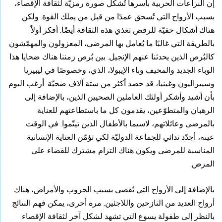
إن النزاعات الحربية بأسرها تُشكّل صورة رمزيّة لثقافة الإقصاء،
بسبب الأرواح التي تُسحق عمدًا من قبل من يملك القوة. ولكن
هناك أشكال خفيّة للرفض تغذي هذه الثقافة أيضًا. أفكر أولاً
بالطريقة التي غالبًا ما يُعامل بها المرضى، المعزولون والمهمّشون
كالبُرص الذين يحدثنا عنهم الإنجيل. بين بُرص زمننا هناك ضحايا هذا
الوباء الجديد والمخيف وباء الإيبولا، الذي، وخصوصًا في ليبيريا
وسييراليون وغينيا، قد حصد أكثر من ستة آلاف ضحيّة. أرغب اليوم
بأن أشيد وأشكر أولئك العاملين الصحيين الذين، بالإضافة إلى
الرهبان والمتطوّعين، يقدمون كل ما باستطاعتهم للعناية
بالمرضى وعائلاتهم، لاسيما بالأطفال الذين تيتّموا. في الوقت
عينه، أجدّد ندائي للجماعة الدوليّة لكي تؤمّن العناية الإنسانية
المناسبة للمرضى ويكون هناك التزام مشترك للقضاء على
المرض.
بالإضافة إلى الأرواح التي تُقصى بسبب الحروب والأمراض، هناك
أرواح العديد من النازحين واللاجئين. مرة أخرى، يمكن فهم النتائج
بالنظر إلى طفولة يسوع التي تشهد لشكل آخر لثقافة الإقصاء