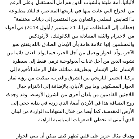
لألبانيا، أمة مليئة بالشباب الذين هم أمل المستقبل. وعلى الرغم
من الجراح التي عانت منها في تاريخها المعاصر، فالبلاد مطبوعة
بـ”التعايش السلمي والتعاون بين المنتمين إلى ديانات مختلفة”
(خطاب إلى السلطات، تيرانا، 21 سبتمبر / أيلول 2014) في أجواء
من الاحترام والثقة المتبادلة بين الكاثوليك، الأرثوذكس
والمسلمين. إنها علامة هامة بأن الإيمان الصادق بالله ينفتح نحو
الآخر، يولّد الحوار ويعمل من أجل الخير، فيما يولد العنف دائما من
تشويه الدين من أجل غايات أيديولوجية ترمي فقط إلى سيطرة
الإنسان على الإنسان. وبطريقة مماثلة، خلال الرحلة الأخيرة إلى
تركيا، الجسر التاريخي بين الشرق والغرب، تمكنت من رؤية ثمار
الحوار المسكوني وما بين الأديان، بالإضافة إلى الالتزام حيال
اللاجئين القادمين من بلدان أخرى من الشرق الأوسط. وقد وجدتُ
روح الضيافة هذا في الأردن أيضا، الذي زرته في بداية حجي إلى
الأرض المقدسة، كما أيضا من خلال الشهادات الواردة من لبنان
الذي أتمنى له تخطي الصعوبات السياسية الراهنة.
وهناك مثال عزيز على قلبي يُظهر كيف يمكن أن يبني الحوار