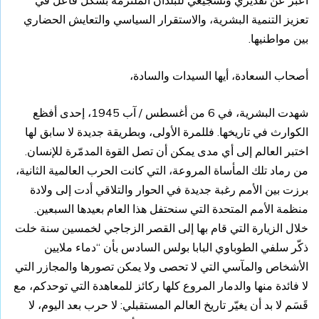
تعزيز التنمية البشرية، والاستقرار السياسي والتعايش الحضاري
بين مواطنيها.
أصحاب السعادة، أيها السيدات والسادة،
شهدت البشرية، في 6 من أغسطس / آب 1945، إحدى أفظع
الكوارث في تاريخها. فللمرة الأولى، وبطريقة جديدة لا سابق لها
اختبر العالم إلى أي مدى يمكن أن تصل القوة المدمّرة للإنسان.
من رماد تلك المأساة المروعة، التي كانت الحرب العالمية الثانية،
برزت بين الأمم رغبة جديدة في الحوار والتلاقي أدت إلى ولادة
منظمة الأمم المتحدة التي سنحتفل هذا العام بعيدها السبعين.
خلال الزيارة التي قام بها إلى القصر الزجاجي لخمسين سنة خلت
ذكّر سلفي الطوباوي البابا بولس السادس بأن “دماء ملايين
الأشخاص والمآسي التي لا تحصى ولا يمكن تصورها والمجازر التي
لا فائدة منها والدمار المروع كلها ركائز للمعاهدة التي توحدكم، مع
قَسَم لا بد أن يغيّر تاريخ العالم المستقبلي: لا حرب بعد اليوم، لا