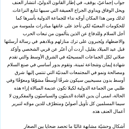
جواب إجماعيّ، يوقف، في إطار القانون الدوليّ، انتشار العنف
ويحل الوفاق ويداوي الجراح العميقة التي سببها تتابع النزاعات.
لذلك ومن هذا المكان أوجّه نداء للجماعة الدولية بأسرها كما
للحكومات المعنيّة لكي تأخذ على عاتقها مبادرات ملموسة من
أجل السلام وللدفاع عن الذين يتألمون من تبعات الحرب
والاضطهاد ويُجبرون على ترك منازلهم وبلادهم. في رسالة أرسلتها
قبل عيد الميلاد بقليل، أردت أن أعبّر عن قربي الشخصي وأؤكد
صلاتي لكل الجماعات المسيحيّة في الشرق الأوسط والتي تقدم
شهادة إيمان وشجاعة ثمينة، وتقوم بدور أساسي في صنع السلام
ومصالحة ونمو في المجتمعات المدنيّة التي تنتمي إليها. شرق
أوسط بدون مسيحيين سيكون شرقًا أوسطًا مشوّهًا ومعوّقًا! وفي
طلبي من الجماعة الدولية لكيلا تكون عديمة المبالاة إزاء هذه
الحالة، اتمنى أن يدين القادة الدينيّون والسياسيّون والمفكرون لا
سيما المسلمين كل تأويل أصوليّ ومتطرّف للدين موجّه لتبرير
أعمال العنف هذه.
أشكال وحشيّة مشابهة غالبًا ما تحصد ضحايا بين الصغار