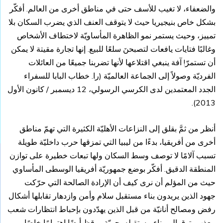
والضعفاء، لا تغيب للأسف حتى في مناطق أخرى من العالم. أفكّر
بشكل خاص بنيجيريا حيث لا يتوقف العنف الذي يضرب السكان بلا
تمييز، وحيث يستمر نمو الظاهرة المأساويّة لاختطاف الأشخاص
وغالبًا فتايات يافعات لتصبحنَ سلعًا للبيع. إنها تجارة مقيتة لا يمكن
أن تستمرّ! آفة ينبغي اقتلاعها لأنها تضربنا جميعًا من العائلات
الفرديّة وصولاً إلى الجماعة العالميّة (را. خطاب البابا للسفراء
الجدد المعتمدين لدى الكرسي الرسولي، 12 ديسمبر / كانون الأول
2013).
أنظر من ثمَّ بقلق إلى النزاعات الأهليّة الكثيرة التي تهمّ مناطق
أخرى من أفريقيا، بدءًا من ليبيا التي تمزقها حرب داخليّة طويلة
تسبب آلامًا لا توصف وسط السكان ولها تبعات خطيرة على توازن
المنطقة الدقيق. أفكّر بوضع جمهوريّة أفريقيا الوسطى المأساوي
حيث من المؤلم أن نرى كيف أن الإرادة الصالحة التي حرّكت
جهود الذين يريدون بناء مستقبل سلام وأمن وازدهار تقابلها أشكال
رفض ومصالح أنانيّة من قبل الذين يهدّدون بإحباط انتظارات شعب
معذب يتوق إلى بناء مستقبله بحريّة. يوقظ أيضًا اهتمامًا خاصًا