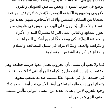
الوضع في جنوب السودان وبعض مناطق السودان والقرن
الأفريقي وجمهورية الكونغو الديمقراطيّة حيث لا يتوقف نمو عدد
الضحايا بين السكان المدنيين وآلاف الأشخاص، بينهم العديد من
النساء والأطفال، يُجبرون على الهرب والعيش في ظروف من
العوز المدقع. وبالتالي أتمنى التزامًا مشتركًا للبلدان الأفراد
والجماعة الدوليّة لكي يوضع حدًّا لجميع أشكال الصراعات
والكراهية والعنف ويتمّ الالتزام في سبيل المصالحة والسلام
والدفاع عن كرامة الشخص المتسامية.
كما ولا يجب أن ننسى بأن الحروب تحمل معها جريمة فظيعة وهي
الاغتصاب. إنها إساءة خطيرة لكرامة المرأة التي لا تُغتصب فقط
في جسدها، بل في نفسها أيضًا مسببة صدمة يصعب محوها
وتبعاتها هي ذات طابع اجتماعي أيضًا. للأسف نجد أيضًا أنه حيث لا
وجود للحرب لا تزال هناك العديد من النساء اللواتي يتألّمن بسبب
العنف الذي يتعرضن له.