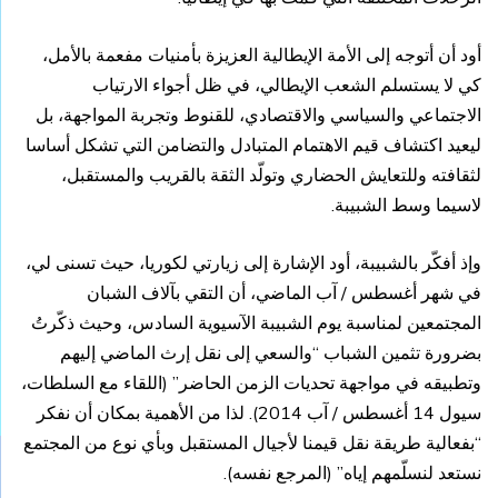
أود أن أتوجه إلى الأمة الإيطالية العزيزة بأمنيات مفعمة بالأمل،
كي لا يستسلم الشعب الإيطالي، في ظل أجواء الارتياب
الاجتماعي والسياسي والاقتصادي، للقنوط وتجربة المواجهة، بل
ليعيد اكتشاف قيم الاهتمام المتبادل والتضامن التي تشكل أساسا
لثقافته وللتعايش الحضاري وتولّد الثقة بالقريب والمستقبل،
لاسيما وسط الشبيبة.
وإذ أفكّر بالشبيبة، أود الإشارة إلى زيارتي لكوريا، حيث تسنى لي،
في شهر أغسطس / آب الماضي، أن التقي بآلاف الشبان
المجتمعين لمناسبة يوم الشبيبة الآسيوية السادس، وحيث ذكّرتُ
بضرورة تثمين الشباب “والسعي إلى نقل إرث الماضي إليهم
وتطبيقه في مواجهة تحديات الزمن الحاضر” (اللقاء مع السلطات،
سيول 14 أغسطس / آب 2014). لذا من الأهمية بمكان أن نفكر
“بفعالية طريقة نقل قيمنا لأجيال المستقبل وبأي نوع من المجتمع
نستعد لنسلّمهم إياه” (المرجع نفسه).