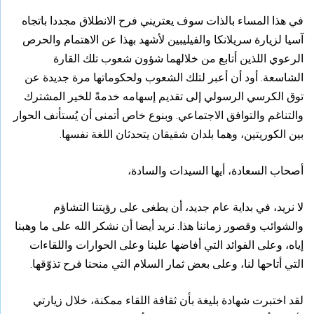
في هذا المساء بالذات سوف يعتريني فرح الانطلاق مجددا باتجاه
آسيا لزيارة سريلانكا والفيليبين لأشهد بهذا عن الاهتمام والحرص
الرعوي اللذين أتابع من خلالهما شؤون شعوب تلك القارة
الشاسعة. أود أن أعبر لتلك الشعوب ولحكوماتها مرة جديدة عن
توق الكرسي الرسولي إلى تقديم إسهامه خدمةً للخير المشترك
والتناغم والتوافق الاجتماعي. وبنوع خاص أتمنى أن يُستأنف الحوار
بين الكوريتين، وهما بلدان شقيقان يتحدثان اللغة نفسها.
أصحاب السعادة، أيها السيدات والسادة،
لا نريد، في بداية عام جديد، أن يطغى على رؤيتنا التشاؤم
والشوائب وقصور زماننا هذا. نريد أيضا أن نشكر الله على ما وهبنا
إياه، وعلى الفوائد التي أفاضها علينا وعلى الحوارات واللقاءات
التي أتاحها لنا، وعلى بعض ثمار السلام التي منحنا فرح تذوّقها.
لقد اختبرت شهادة بليغة بأن ثقافة اللقاء ممكنة، خلال زيارتي