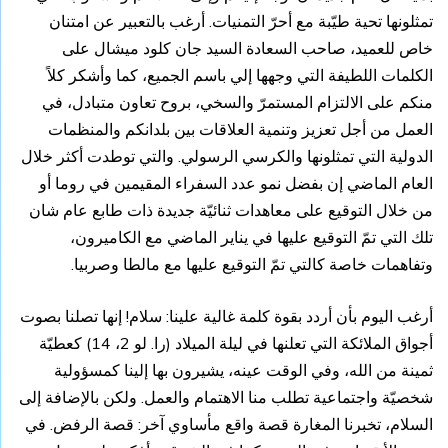
تمثلونها تحية طيّبة مع أحرّ التمنيات. أرغب بالتعبير عن امتنان
خاص للعميد، صاحب السعادة السيد جان كلود ميشال على
الكلمات اللطيفة التي وجهها إلي باسم الجميع، كما وأشكر كلاً
منكم على الالتزام المستمرّ والسخي، بروح تعاون متبادل، في
العمل من أجل تعزيز وتنمية العلاقات بين بلدانكم والمنظمات
الدولية التي تمثلونها والكرسي الرسولي. والتي توطدت أكثر خلال
العام الماضي إن بفضل نمو عدد السفراء المقيمين في روما أو
من خلال التوقيع على معاهدات ثنائيّة جديدة ذات طابع عام شان
تلك التي تمّ التوقيع عليها في يناير الماضي مع الكاميرون،
وتفاهمات خاصة كالتي تمّ التوقيع عليها مع مالطا وصربيا.
أرغب اليوم بأن أردد بقوة كلمة غالية علينا: سلام! إنها تصلنا بصوت
أجواق الملائكة التي تعلنها في ليلة الميلاد (را. لو 2، 14) كعطيّة
ثمينة من الله، وفي الوقت عينه، يشيرون بها إلينا كمسؤولية
شخصيّة واجتماعية تطلب منا الاهتمام والعمل. ولكن بالإضافة إلى
السلام، تخبرنا المغارة قصة واقع مأساوي آخر: قصة الرفض. في