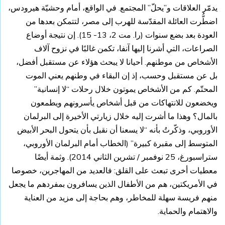
يدمّر العلاقات و”يحلّ” المجتمع. في الواقع، أمام وحشيّة هيرودس،
اضطُّرت العائلة المقدّسة للهرب إلى مصر، لتتمكن بعدها من
العودة بعد بضع سنوات (را. مت 2، 13- 15). إن نتيجة أوضاع
الصراعات، التي أشرنا إليها آنفا، تكمن غالبًا في نزوح آلاف
الأشخاص من موطنهم. أحيانا لا يبحث هؤلاء عن مستقبل أفضل،
بل عن مستقبل وحسب، إذ إن البقاء في وطنهم يعني الموت
المحتّم. كم من الأشخاص يموتون خلال رحلات “لا إنسانية”
ويخضعون للانتهاكات من قبل أشخاص يأسرونهم ويطمعون
بالمال؟ وهذا ما أشرت إليه خلال زيارتي الأخيرة إلى البرلمان
الأوروبي، وذكّرتُ بأنه “لا يسعنا أن نقبل بأن يتحول البحر الأبيض
المتوسط إلى مقبرة كبيرة” (الخطاب أمام البرلمان الأوروبي،
ستراسبورغ، 25 نوفمبر / تشرين الثاني 2014). وثمة أيضًا
معطيات أخرى تبعث على القلق: فالعديد من المهاجرين، خصوصا
في الأمريكتين، هم من الأطفال الذين يسافرون بمفردهم ما يجعل
منهم فريسة سهلة للمخاطر، وهم بحاجة إلى مزيد من العناية
والاهتمام والحماية.