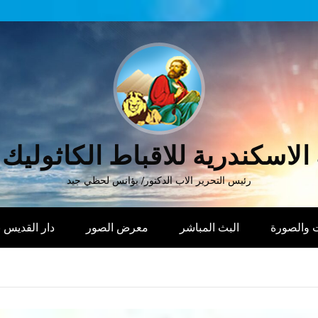
الاسكندرية للاقباط الكاثوليك
رئيس التحرير الاب الدكتور/ يؤانس لحظي جيد
 والصورة
البث المباشر
معرض الصور
دار القديس