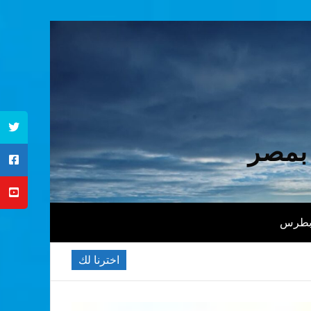
 بمصر
 بطرس
اخترنا لك