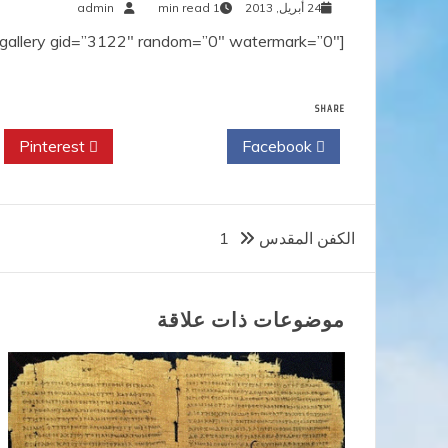
24 أبريل, 2013
1 min read
admin
[g-gallery gid=”3122″ random=”0″ watermark=”0″]
SHARE
Pinterest
Twitter
Facebook
تصفّح
الكفن المقدس 1
المقالات
موضوعات ذات علاقة