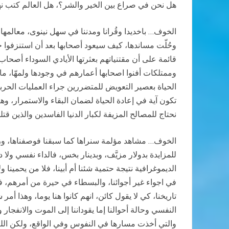
هل نحن في صراع بين الخير والشر؟، هل العالم كتب نها
الخوف… باخديدا وقُرانا ومدننا في سهل نينوى، معالمها دُم
وحُلّت مساندها، كيف سيعود أصحابها بعد أن استنزفوا ج
قائمة على أن مقتنياتهم بعثرتها الأيادي السوداء أصحا
وممتلكات أفنوا اصحابها أعمارهم في وجودها ولمهّا، ما
الحياة بعصير التعويض للمتضررين جراء العمليات الحربي
تكون آية في إعادة الحياة لضمان البقاء والاستمرار، وهنا
نحتاج للمصالح المزيفة لكبار الدنيا الفاسدين والذين ق
الخوف… مشاهد مؤلمة سنراها كما سبقنا فوصفناها، ورب
للمزايدة بدولار مزيَّف، وبدينار بخس، فالداء نفسي ولا 
الديموغرافية نتيجة حتمية شئنا أم أبينا، فلا من يحمينا
في اجواء غير أجوائنا، والبسطاء في حيرة من أمرهم، ف
تاريخنا، كي لا يقول كائن، انهم كانوا هنا يوما، وهذا أ
النفسي وحالة أحوالنا إما يقوداننا إلى الموت والانفجار 
والتي أخذت مسارها في النفوس وفي الواقع، ولكن الل