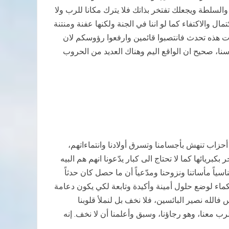
لسلطة ويجعلك تفتخر بذاتك فلا يترك مكانا للرب ولا
مال والاكتفاء كما لو اننا في الجنة ولكنها عفنة ومنتنة
خذت هذه تحدث فانتصبوا قائمين وارفعوا رؤوسكم لان
يه ولنرفع رؤوسنا، صحيح ان الواقع اليم وهناك العديد من الحروب
 أحزاب تنهش بأجسامنا وتسرق أولادنا وانتماءاتهم،
ائها كما لا تحتاج الى كبار يدّعونا انهم هم البيه
حد منا له مدلولاته وغاياته ناسياً أو متناسياً مأساتنا ونزوحنا ومدّعياً أن ما حصل كان حدثاً
كماء لوضع حلول أمينة وأكيدة وتابعة لكي يكون دعامة
فالله نصير البائسين، فلا نخف بل لنملأ قلوبنا
رب معنا، وهو رجاؤنا، وسبق وأعلمنا أن لا نخف. إنه