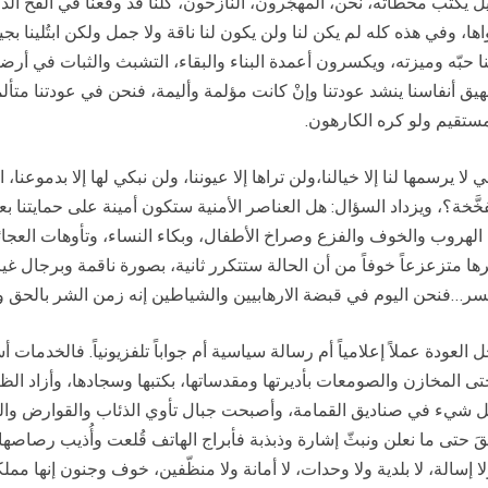
ل يكتب محطاته، نحن، المهجَّرون، النازحون، كلنا قد وقعنا في الفخ الذ
، وفي هذه كله لم يكن لنا ولن يكون لنا ناقة ولا جمل ولكن ابتُلينا بجير
ّه وميزته، ويكسرون أعمدة البناء والبقاء، التشبث والثبات في أرضنا وال
يق أنفاسنا ينشد عودتنا وإنْ كانت مؤلمة وأليمة، فنحن في عودتنا متألمين
مستقيم ولو كره الكارهون.
يرسمها لنا إلا خيالنا،ولن تراها إلا عيوننا، ولن نبكي لها إلا بدموع
خَّخة؟، ويزداد السؤال: هل العناصر الأمنية ستكون أمينة على حمايتنا ب
الهروب والخوف والفزع وصراخ الأطفال، وبكاء النساء، وتأوهات العجائ
تزعزعاً خوفاً من أن الحالة ستتكرر ثانية، بصورة ناقمة وبرجال غير ا
ويكسر…فنحن اليوم في قبضة الارهابيين والشياطين إنه زمن الشر بالحق 
 العودة عملاً إعلامياً أم رسالة سياسية أم جواباً تلفزيونياً. فالخدم
تى المخازن والصومعات بأديرتها ومقدساتها، بكتبها وسجادها، وأزاد 
ل شيء في صناديق القمامة، وأصبحت جبال تأوي الذئاب والقوارض والجرذا
حتى ما نعلن ونبثّ إشارة وذبذبة فأبراج الهاتف قُلعت وأُذيب رصاصها 
ولا إسالة، لا بلدية ولا وحدات، لا أمانة ولا منظّفين، خوف وجنون إنها م