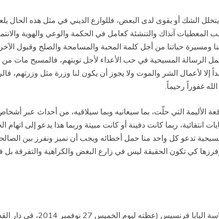
لل الشك أو يقوى لدى البعض، فللوازع الديني في مثل هذه الحال يلعب دور
ب المعطيات آنذاك والتنشئة كعامل في الحكمة والوعي والهوية والانتما
بنا ومسيرة حياتنا من أجل كلمة المحبة والمسامحة والصلح وقبول الآخ
، وحمل الرسالة المسيحية في حب الأعداء لأجل توبتهم، فالمسيح مات من
اً إلا لأعمال الشر والموت ولا يجوز أن يكون لنا وزرة مثل وزرتهم، فالر
عة الأليمة التي حلّت، بما سيعانيه وبما سيلاقيه، من أحداث عبر أشخ
نتقائية، ربما كانت دفينة أو كانت مبيتة وربما هذا يدعو إلى اتهام الجم
لمسيحية تدعو كل واحد منا حمل أخطائه ويجب أن نميز ونفرز بين الصالحي
وفرزها كي تكون الحقيقة ليس في زارع البغض والكراهية والتفرقة بل 
لا ينبغي على المسيحي أن يستسلم ل