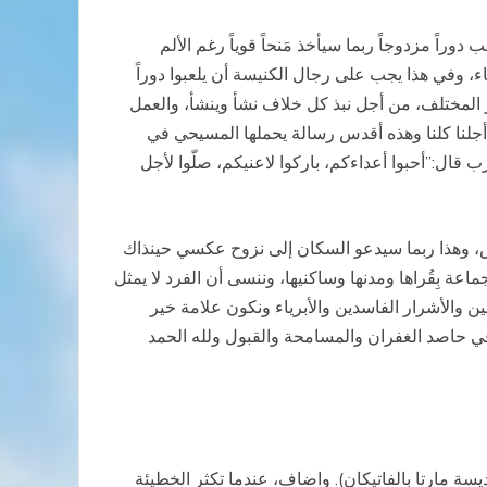
اً مزدوجاً ربما سيأخذ مَنحاً قوياً رغم الألم
ء، وفي هذا يجب على رجال الكنيسة أن يلعبوا دوراً
ر المختلف، من أجل نبذ كل خلاف نشأ وينشأ، والعمل
 أجلنا كلنا وهذه أقدس رسالة يحملها المسيحي في
ب قال:”أحبوا أعداءكم، باركوا لاعنيكم، صلّوا لأجل
اص، وهذا ربما سيدعو السكان إلى نزوح عكسي حينذاك
اعة بِقُراها ومدنها وساكنيها، وننسى أن الفرد لا يمثل
ن والأشرار الفاسدين والأبرياء ونكون علامة خير
في حاصد الغفران والمسامحة والقبول ولله الحمد
ليأس، انه كلام قداسة البابا فرنسيس (عظته ليوم الخميس 27 نوفمبر 2014، في دار القديسة مارتا بالفاتيكان). واضاف، عندما تكثر الخطيئة