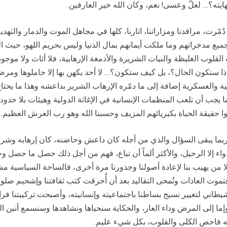
يته؟… لعلّ وعسى! نعم، وكان الله خير العارفين.
ّرت، مراقدنا ومزاراتنا، اثارنا، كلها في مجاهل الموت والدمار والتهديم، 
ميع مدخراتهم وما ملكت أيمانهم بمال الدنيا وليس بحريم اللهو، حيث ال
ب القلوب الغليظة والنيات الشريرة والأدمغة الإرهابية، فلا أثاث ولا 
ذا ستكون الحال؟، بل كيف ستكون؟… لا أحد يكهن بها إلا حاملوها ومرضا
ة والعسكرية إضافة إلى ما دمّره الإرهاب الشرير بداعشه وهذا ما يحتاج
 يجب أن تلعب المنظمات الإنسانية في الإغاثة الدولية وهيئات بلا حدود دو
تلوا حقيقة الحياة بكبريائهم المزيف وحسبنا الله وهو رب العرش العظيم.
ما يبقى السؤال والذي من أجله كان داعش وحاضنه، كان إرهابه وشروره
دواء إلا الرحيل، والأكثر ألماً أن تباع، فهم من أجل ذلك حصل ما حصل وح
 ولا من يهيب بنا لإعادة أصولنا وجذورنا مرة أخرى، فالساحة السياسية مش
تموت العادات وتُمحى التقاليد بعد أن أُحرقت كتب ثقافتنا وإشحيم صلو
مر شيطاني لتغيير نسيج بساطنا باجتماعيته وإنسانيته، وأصبحت تركيبتنا فر
وإما إلى المرض وداء العار، والحكاية سنحياها ونشاهدها وسنسمع أنين المب
ه فاحص الكلى والقلوب، بكل شيء عليم.