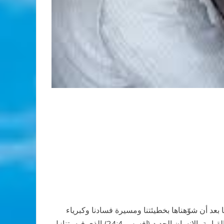
 بعد أن شوّهناها بخطيئتنا ومسيرة فسادنا وكبرياء
صداقاتنا ومصالح أنانياتنا وحقد غيرتنا وبغض أفكارنا وقتلنا أبرياء الحقيقة، إنها الإنسان العتيق كما يقول بولس الرسول، فكانت القيامة، الإنسان الجديد (افسس 24:4) الذي فيه يتنازل