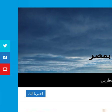
 بمصر
 بطرس
اخترنا لك