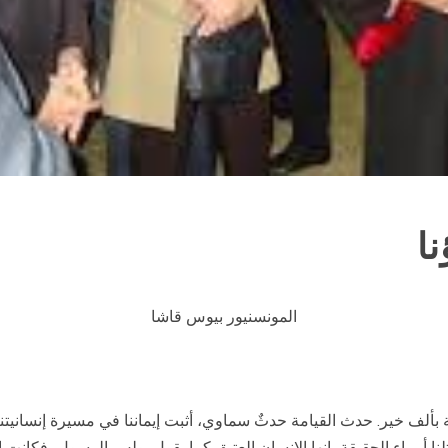
نا
المونسنيور بيوس قاشا
بة بألف خير. حدث القيامة حدثٌ سماوي، أثبت إيماننا في مسيرة إنسانيتنا