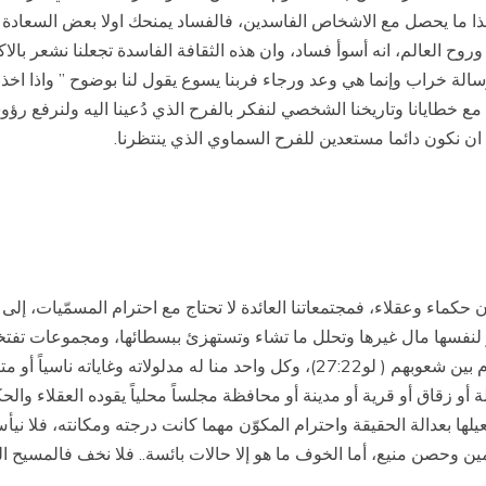
ا ما يحصل مع الاشخاص الفاسدين، فالفساد يمنحك اولا بعض السعادة وا
وروح العالم، انه أسوأ فساد، وان هذه الثقافة الفاسدة تجعلنا نشعر بالاكت
 رسالة خراب وإنما هي وعد ورجاء فربنا يسوع يقول لنا بوضوح ” واذا ا
25:2)، وعندما نفكر بالنهاية مع خطايانا وتاريخنا الشخصي لنفكر بالفرح الذي دُعينا ال
ن نكون دائما مستعدين للفرح السماوي الذي ينتظرنا.
ن حكماء وعقلاء، فمجتمعاتنا العائدة لا تحتاج مع احترام المسمّيات، إلى
ها مال غيرها وتحلل ما تشاء وتستهزئ ببسطائها، ومجموعات تفتخر بكبري
ولبعض من أَحبَتِهم وإن كانوا من الفاسدين، بل الى خدام بين شعوبهم ( لو27:22)، وكل وا
 زقاق أو قرية أو مدينة أو محافظة مجلساً محلياً يقوده العقلاء والح
ا بعدالة الحقيقة واحترام المكوّن مهما كانت درجته ومكانته، فلا نيأس 
ين وحصن منيع، أما الخوف ما هو إلا حالات بائسة.. فلا نخف فالمسيح ال