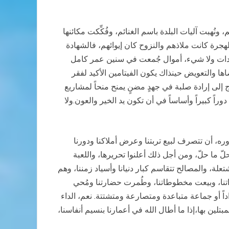
ونُهبت آليات البلدة باسم الغنائم، وفُكِّكت مكائنها
هجرة كانت ملاذهم والنزوح كان إيوائهم، فالشهادة
موجودات ولا شيء، أموال جُمعت في سنين عمر كامل
ها والتعويض حينذاك يكون الفيتامين الأكيد لفقر
 إلى إرادة صلبة في جهدٍ مضنٍ يمنح منحاً لمشاريع
راً كبيراً وأساساً في أن تكون يد الخير والعون.ولا
، أن تتصرف لبيع تربتنا وعرض أملاكنا ودورنا
لّ ما حلّ، ومن أجل ذلك أعلنوا تحريرها، واللعبة
تعلة، والمصالح تتقاسم كبار دنيانا وأسياد زمننا، وهم
اتنا، وبيعت مخطوطاتنا، وطُمرت حضارتنا ومُحي
اداً أو جماعة متباعدة ومتصارعة ومتشتتة. نعم، الداء
تلين بها،إذا ما أطال الله في أعمارنا بنسيم أنفاسنا،