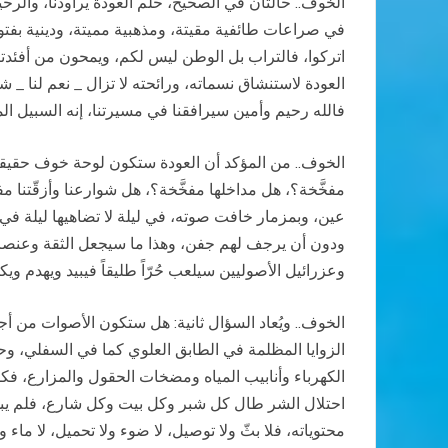
الخوف.. حالتان في الصحيح، حلم العودة يراودنا، والرحي
في صراعات طائفية مقيتة، ومذهبية مميتة، ودينية بفتواها
اتركوا، فالتراب بل الوطن ليس لكم، ويمحون من أفئدتنا حب
العودة لاستنشاق نسماته، ورائحته لا تزال _ نعم لنا _ شه
فالله رحيم وأمين سيرافقنا في مسيرتنا، إنه السبيل ال
الخوف.. من المؤكد أن العودة ستكون لوحة خوف حقيقي لا 
مفخَّخة؟، هل مداخلها مفخَّخة؟، هل شوارعنا وأزقّتنا مف
عين، وبمزمار خافت صوته، في ليلة لا تضاهيها ليلة في 
ودون أن يرجف لهم جفن، وهذا ما سيجعل الثقة وعنصرها م
وعزرائيل الأصوليين سيلعب حُرّاً طليقاً فيبيد ويهدم 
الخوف.. ويُعاد السؤال ثانية: هل ستكون الأصوات من أجل
الزوايا المظلمة في الطابق العلوي كما في السفلي، وح
الكهرباء وأنابيب المياه ومضخات الحقول والمزارع، فك
احتلال الشر طال كل شبر وكل بيت وكل شارع، فلم يبقَ 
محتوياته، فلا بثّ ولا توصيل، لا ضوء ولا تحميل، لا ماء 