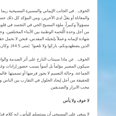
الخوف… في الجانب الإيماني والمسيرة المسيحية ربما يتخ
والمعاناة أو يقلّ لدى الآخرين، ومن المؤكد كل ذلك حس
مسؤولاً وكبيراً، ملؤه المسيح الحي في التجسد في قلو
من أجل وحدة الُّلحمة الوطنية بين الأبناء المختلفين
شهادة لإيمانه وعملاً بإنجيله المقدس، فنحن لا نحمل حقد
الذين يضطهدونكم، باركوا ولا تلعنوا” (متى 44:5). وكان الله غفوراً رحيماً.
الخوف… عن ماذا سينتاب النازح على أثر الصدمة والواق
سيكون المصير مؤلماً بل أسوأ بسبب حضور إرادات وغايات ا
الجماعة، وحالة التعميم لا يجوز فرضها أو تسميتها. فا
للحقيقة من أجل إيجاد الحلول في التقارب بين الناس 
محب الابرار والصديقين.
لا خوف ولا يأس