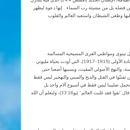
ك من فضله بل من مشيئة رب السماء… إنها دعوة ليظهر
ليها وطغى الشيطان واستعبد العالم والقلوب
من أهل سهل نينوى ومواطني القرى المسيحية المسالمة
والمكونات الأخرى، فيه تعرضوا إلى طرد ونهب وتهجير وقتل في إبادة جماعية لم يسجل مثلها التاريخ إلا قبل مائة عام حيث الإبادة الأولى (1915-1917)، التي أودت بحياة مليوني
سة، والنهج الأصولي المقيت، وبسببها أضعنا حتى
ذين تفننّوا في القتل والذبح والسبي والتهجير ليس فقط
ا نحمل صليبنا ليس فقط في أسبوع آلام واحد بل
أصبحت الأيام لنا أسابيع وأسابيع آلام، وفي كل ذلك بقي إيماننا بالمسيح الحي حامينا وشاهدنا ومقوٍّ لمسيرتنا مؤمنين بربنا الذي قال:”ثقوا فقد غلبت العالم” (يو33:16)، ولنعلم أن الله