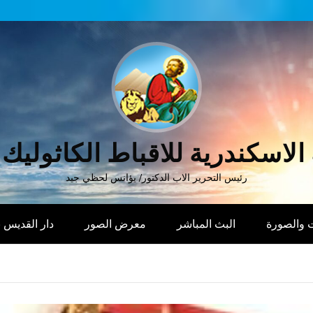
الاسكندرية للاقباط الكاثوليك
رئيس التحرير الاب الدكتور/ يؤانس لحظي جيد
 والصورة
البث المباشر
معرض الصور
دار القديس