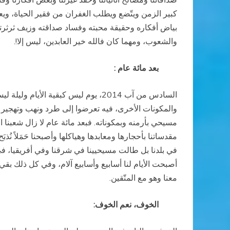
كبير الزمن ويتّضع ويطلب الغفران من فقير الحياة، وي
بياض أفكاره وحقيقة محبته وفساد صداقته وزيف ثرثرته 
والشعوب، ومهما كان فالله خير العابدين، ليس إلا!.
بعد مائة عام :
السادس من آب 2014، يوم ليس كبقية ا
مسيحي بأرمنه وبمكوناته. فبعد مائة عام لا زال شعبنا 
مقدساتنا بأحجارها ومعابدها وهياكلها وأصبحنا حَمَلاً نُ
في بلدنا بل طالت مسيحيينا في شرقنا وفي أفريقيا، في 
معنا وهو مع المتّقين.
الخوف، نعم الخوف: