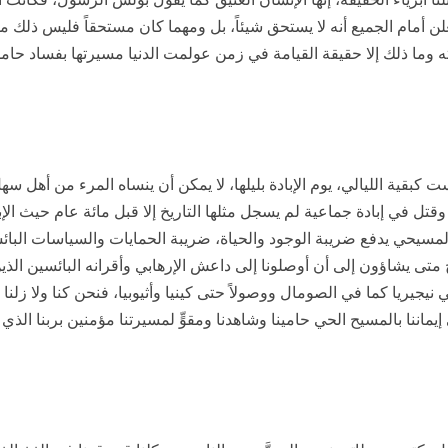
علن أمام الجميع أنه لا يستحق شيئاً، بل ومهما كان مستحقاً فليس ذل
وما ذلك إلا حقيقة القيامة في زمن عولمت الدنيا مسيرتها بفساد حام
لأيام وليلة ليست كبقية الليالي، يوم الإبادة بليلها، لا يمكن أن ينساه المرء 
المسيحي يدفع ضريبة الوجود والحياة، ضريبة الحمايات والسياسات البائ
ذبَح متى يشاؤون إلى أن أوصلونا إلى داعش الإرهابي وأقرانه البائسين ال
نيجيريا كما في الصومال ووصولاً حتى كينيا وأثيوبيا، فنحن كنا ولا زلن