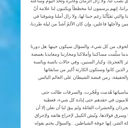
ي نُصب لنا، ولا زال الزمان وغابره ولحد اليوم وساعته
اننا، إنهم يرسمون لنا مخططاً ويكتبون لنا علامة أنْ
تي تقيّأَتْنا رغم حبنا لها، ولا زال أملنا وشوقنا في
 ولأجلها فاعلين، وإن كان الألمُ أشدَّ من ليلة طردنا،
نا، الخوف من كل شيء، والسؤال سيكون حينها: هل دورنا
عدما سلّمت مساكننا وأملاكنا ومخازننا ومعابدنا بغمضة
ز (العجزة)، وكبار السنين، وفي حالات بائسة ويائسة
لذين كانوا وستكون الكارثة أكبر من سابقاتها
والحقيقة، زمن قبضة الشيطان على العالم البائس.
ات أساسياتها هُدمت وفُجّرت، والسرقات طالت حتى
الظلاميون في حقدهم حتى إبادة كل شيء، فعطية
ن والحشرات القاتلة ولم يبقَ لنا أن نعلن إلا أن
وسرق فولاذها، ونُبش الكيبل لإخراج هاتفه ولإحراق
ملكة الشر، إنها جوقة الشياطين… والسؤال يختم بقوله: