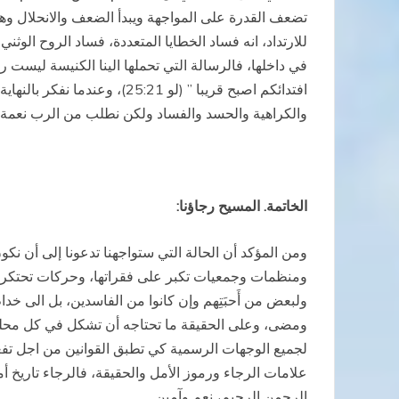
تضعف القدرة على المواجهة ويبدأ الضعف والانحلال وهذ
للارتداد، انه فساد الخطايا المتعددة، فساد الروح الوثني 
في داخلها، فالرسالة التي تحملها الينا الكنيسة ليست
افتدائكم اصبح قريبا ” (لو 1
والكراهية والحسد والفساد ولكن نطلب من الرب نعمة ا
الخاتمة. المسيح رجاؤنا:
ومن المؤكد أن الحالة التي ستواجهنا تدعونا إلى أن نكو
ومنظمات وجمعيات تكبر على فقراتها، وحركات تحتكر لنفس
ومضى، وعلى الحقيقة ما تحتاجه أن تشكل في كل محلة أو
لجميع الوجهات الرسمية كي تطبق القوانين من اجل تفعيله
علامات الرجاء ورموز الأمل والحقيقة، فالرجاء تاريخ أم
الرحمن الرحيم، نعم وآمين.