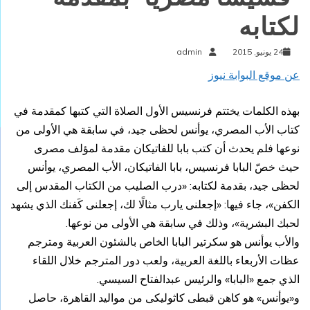
لكتابه
24 يونيو, 2015
admin
عن موقع البوابة نيوز
بهذه الكلمات يختتم فرنسيس الأول الصلاة التي كتبها كمقدمة في
كتاب الأب المصري، يوأنس لحظى جيد، في سابقة هي الأولى من
نوعها فلم يحدث أن كتب بابا للفاتيكان مقدمة لمؤلف مصرى
حيث خصّ البابا فرنسيس، بابا الفاتيكان، الأب المصري، يوأنس
لحظى جيد، بقدمة لكتابه: «درب الصليب من الكتاب المقدس إلى
الكفن»، جاء فيها: «إجعلنى يارب مثالًا لك، إجعلنى كَفنك الذي يشهد
لحبك البشرية»، وذلك في سابقة هي الأولى من نوعها.
والأب يوأنس هو سكرتير البابا الخاص بالشئون العربية ومترجم
عظات الأربعاء باللغة العربية، ولعب دور المترجم خلال اللقاء
الذي جمع «البابا» والرئيس عبدالفتاح السيسي.
و«يوأنس» هو كاهن قبطى كاثوليكى من مواليد القاهرة، حاصل