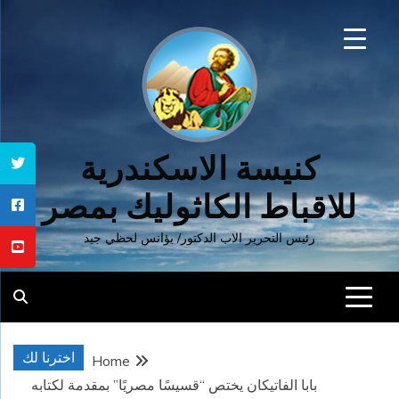
Ski
t
conten
كنيسة الاسكندرية
للاقباط الكاثوليك بمصر
رئيس التحرير الاب الدكتور/ يؤانس لحظي جيد
اخترنا لك
Home
بابا الفاتيكان يختص “قسيسًا مصريًا” بمقدمة لكتابه