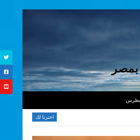
 بمصر
 بطرس
اخترنا لك