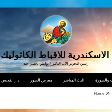
الاسكندرية للاقباط الكاثوليك
رئيس التحرير الاب الدكتور/ يؤانس لحظي جيد
 والصورة
البث المباشر
معرض الصور
دار القديس
Home