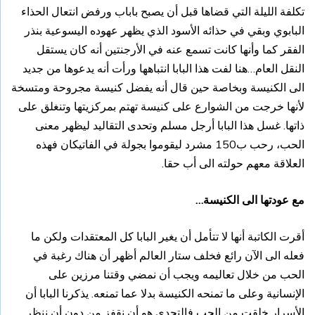
تكلفة الليلة التي قضاها قبل أن يصبح باباب ورفض انتعال الحذاء
البابوي وبقي في حذائه الأسود الذي يظهر عهوده اليسوعية بنذر
الفقر كما وأنها كانت تسمع عنه في الأرجنتين أنه كان يستقل
النقل العام…هنا لفت هذا البابا انتباهها ورأت أنه يدعوها من جديد
الى الكنيسة وبخاصة حين قال أنه يفضل كنيسة مجروحة ومتسخة
لأنها خرجت من الشوارع على كنيسة تهتم بمركزيتها وتنغلق على
ذاتها. غسل هذا البابا أرجل مسلم وتحدى التقاليد ليظهر معنى
الحب، رحب ب150 مشرد ليقوموا بجولة في الفاتيكان فهذه
العلاقة معهم حولته الى أب حقا.
مع عودتها الى الكنيسة…
أقرت الكاتبة أنها لا تتأمل أن يغير البابا كل المعتقدات ولكن ما
فعله الى الآن رائع فخلف ستار العالم أظهر أن هناك رغبة في
الحب من خلال تعاليمه ويجب أن نمضي وقتنا مرزين على
الإنسانية وعلى ما تمنحه الكنيسة بدلا عما تمنعه. يذكرنا البابا أن
الأسرار خلقت من الحب فالتحدي هو أن نقفز من دون أن ننظر