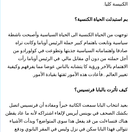
الكنيسة كليا.
بم استبدلت الحياة الكنسية؟
توجهت من الحياة الكنسية الى الحياة السياسية وأصبحت ناشطة
سياسية وتابعت باهتمام كبير حملة الرئيس أوباما وكانت تراه
صادقا واهتماماته السياسية جذبتها وتطوعت في كولورادو من
أجل حملته من دون أي مقابل مالي. في الرئيس أوباما رأت
الاهتمام بالآخر ورؤية كا يتشابه بالناس عوضا مما يفرقهم وكيفية
تغيير العالم…فأعادت هذه الأمور ثقتها بقيادة الأمور.
كيف تأثرت بالبابا فرنسيس؟
بعيد انتخاب البابا سمعت الكاتبة خبراً ومفاده أن فرنسيس اتصل
بكشك الصحف في بوينس أيريس لإلغاء اشتراكه لأنه ما عاد يقطن
هناك فتساءلت من قد يفعل هذا سوى المتواضع؟ وبدأت الأشياء
تتوالى فهذا البابا سكن في نزل وليس في المقر البابوي ودفع