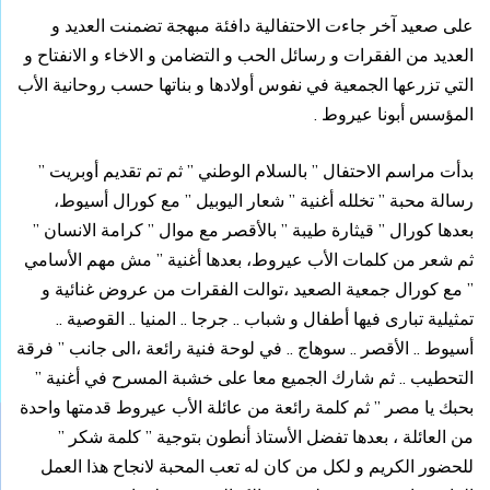
على صعيد آخر جاءت الاحتفالية دافئة مبهجة تضمنت العديد و
العديد من الفقرات و رسائل الحب و التضامن و الاخاء و الانفتاح و
التي تزرعها الجمعية في نفوس أولادها و بناتها حسب روحانية الأب
المؤسس أبونا عيروط .
بدأت مراسم الاحتفال ” بالسلام الوطني ” ثم تم تقديم أوبريت ”
رسالة محبة ” تخلله أغنية ” شعار اليوبيل ” مع كورال أسيوط،
بعدها كورال ” قيثارة طيبة ” بالأقصر مع موال ” كرامة الانسان ”
ثم شعر من كلمات الأب عيروط، بعدها أغنية ” مش مهم الأسامي
” مع كورال جمعية الصعيد ،توالت الفقرات من عروض غنائية و
تمثيلية تبارى فيها أطفال و شباب .. جرجا .. المنيا .. القوصية ..
أسيوط .. الأقصر .. سوهاج .. في لوحة فنية رائعة ،الى جانب ” فرقة
التحطيب .. ثم شارك الجميع معا على خشبة المسرح في أغنية ”
بحبك يا مصر ” ثم كلمة رائعة من عائلة الأب عيروط قدمتها واحدة
من العائلة ، بعدها تفضل الأستاذ أنطون بتوجية ” كلمة شكر ”
للحضور الكريم و لكل من كان له تعب المحبة لانجاح هذا العمل