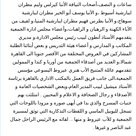
ساعات و النصف،أصحاب النيافة الأنبا كيرلس وليم مطران
ايبارشية أسيوط ،و الأنبا يوسف أبو الخير مطران ايبارشية
سوهاج،و الأنبا بطرس فهيم مطران ايبارشية المنيا،و لفيف من
الآباء الكهنة و الرهبان و الراهبات،وأعضاء مجلس ادارة الجمعية
يتقدمهم الأستاذ أنطون لبيب رئيس مجلس الادارة،و مديري
المكاتب و المدارس و أعضاء هيئة التدريس و بعض أبتائنا الطلبة
المشاركين في العروض المختلفة من الأقصر جنوبا الى القاهرة
شمالا،و العديد من أصدقاء الجمعية من أوربا و كندا و الممولين
تتقدمهم عائلة المتنيح الأب هنري عيروط اليسوعي مؤسس
الجمعية،الى جانب فريق العمل بالمكتب الاداري بالقاهرة برئاسة
الأستاذ ميشيل لبيب المدير العام،وبعض الشخصيات العامة و
الأصدقاء و رجال الصحافة و الاعلام و المحبين .. امتلئت بهم
جنبات المسرح والذي بدا في أبهى صوره و مزودا باللوحات التي
تسجل لليوبيل الماسي و اللقطات التذكارية التي توثق لمسيرة
الجمعية و للأب عيروط و منها … لقائه مع الرئيس الراحل جمال
عبد الناصر و غيرها .