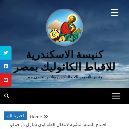
Ski
t
conten
كنيسة الاسكندرية
للاقباط الكاثوليك بمصر
رئيس التحرير الاب الدكتور/ يؤانس لحظي جيد
اخترنا لك
Home
افتتاح السنة المئوية لانتقال الطوباوي شارل دو فوكو