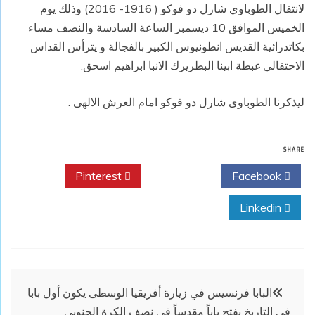
لانتقال الطوباوي شارل دو فوكو ( 1916- 2016) وذلك يوم
الخميس الموافق 10 ديسمبر الساعة السادسة والنصف مساء
بكاتدرائية القديس انطونيوس الكبير بالفجالة و يترأس القداس
الاحتفالي غبطة ابينا البطريرك الانبا ابراهيم اسحق.
ليذكرنا الطوباوى شارل دو فوكو امام العرش الالهى .
SHARE
Pinterest
Twitter
Facebook
Linkedin
تصفّح
البابا فرنسيس في زيارة أفريقيا الوسطى يكون أول بابا
في التاريخ يفتح باباً مقدساً في نصف الكرة الجنوبي