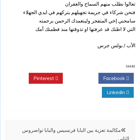
تعالوا نطلب منهم السماح والغفران
فنحن شركاء في جريمة تجهيلهم بتركهم في ايدي الجهلاء
سامحني إخي المتفجر وليتغمدك الرحمن برحمته
التي لا اظنك قد عرفتها او تذوقتها منذ فطمتك أمك
الأب / بولس جرس
SHARE
Pinterest
Twitter
Facebook
Linkedin
تصفّح
مكالمة تعزية بين البابا فرنسيس والبابا تواضروس
الثاني