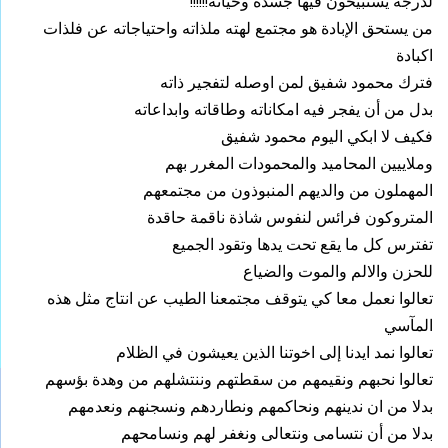
لدرجة يستبيحون فيها جسده وحياته!!!!!!
من يستحق الإبادة هو مجتمع لهته ملذاته واحتياجاته عن فلذات
اكبادة
فترك محمود شفيق لمن اوصله لتفجير ذاته
بدل من أن يفجر فيه امكاناته وطاقاته وابداعاته
فكيف لا ابكي اليوم محمود شفيق
وملاييين المحاميد والمحمودات المغرر بهم
المهملون من والديهم المنبوذون من مجتمعهم
المتروكون فرائس لنفوس شاذة ناقمة حاقدة
تفترس كل ما يقع تحت يدها وتقود الجميع
للحزن والالم والموت والضياع
تعالوا نعمل معا كي يتوقف مجتمعنا الطيب عن انتاج مثل هذه
المآسي
تعالوا نمد ايدنا إلى اخوتنا الذين يعيشون في الظلام
تعالوا نحبهم ونقيمهم من سقطتهم وننتشلهم من وهدة بؤسهم
بدلا من ان ندينهم ونحاكمهم ونطاردهم ونسجنهم ونعدمهم
بدلا من أن نتسامى ونتعالى ونغفر لهم ونسامحهم