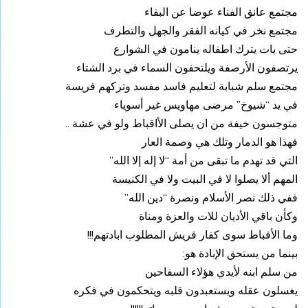
مجتمع عانق الفناء عوضا عن البقاء
مجتمع نخر في كيانه الفقر والجهل والتطرف
حتى بات يترك اطفاله ينامون في الشوارع
يرتصفون الأرصفة ويلتحفون السماء في برد الشتاء
مجتمع سلم شبابة لتعليم فاسد مفسد وتركهم فريسة
في يد “شيوخ” مرضى مهاويس غير أسوياء
متوجسون خيفة من ان يصلى الأاقباط ولو في عشة ..
فهذا هو الدمار وتلك هي وصمة العار
التي قد تهدم ما تبقى من أمة “لا إله إلا الله”
المهم ألا يصلوا لا في البيت ولا في الكنيسة
ففي ذلك نصر الأسلام ونصرة “دين الله”
وكأن باقي الأديان للات والعزة ومناة
وما الأقباط سوى كفار قريش المطلوب ابادتهم!!!
بينما من يستحق الإبادة هو:
من سلم ابنه لأيدي هؤلاء السفاحين
يغسلون عقله ويستعبدون قلبه ويتحكمون في فكره