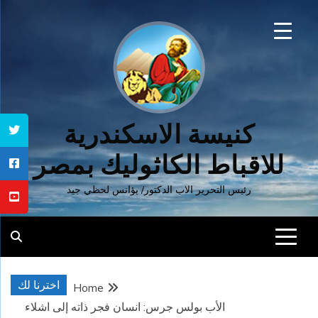
Ski
t
conten
كنيسة الاسكندرية
للاقباط الكاثوليك بمصر
رئيس التحرير الاب الدكتور/ يؤانس لحظي جيد
اخترنا لك
Home
الأب بولس جرس: انسان فجر ذاته إلى اشلاء