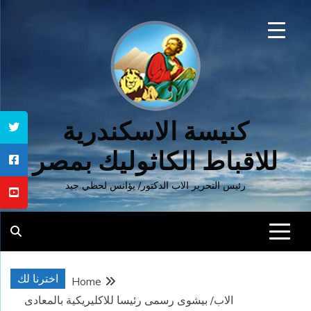
Ski
t
conten
كنيسة الاسكندرية
للاقباط الكاثوليك بمصر
رئيس التحرير الاب الدكتور/ يؤانس لحظي جيد
اخترنا لك
Home
الاب/ بيشوى رسمى رئيسا للاكليريكية بالمعادى