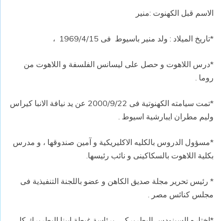
الاسم قبل الكهنوت :منير
*تاريخ الميلاد : ولد منير باسيوط فى 1969/4/15 ،
*درس اللاهوت و حصل على ليسانس الفلسفة و اللاهوت من
روما .
*تمت سيامته الكهنوتية فى 2000/9/22 عن يد نيافة الانبا كيراس
وليم مطران ايبارشية اسيوط .
*مسؤول الدروس بالكليه الاكليريكية و آمين صندوقها ، و مدرس
بكلية اللاهوت بالسكاكينى و نائب رئيسها.
* رئيس تحرير مجلة صديق الكاهن و عضو باللجنة التنفيذية فى
مجلس كنائس مصر .
*اختاره السينودس البطريركى برئاسة غبطة ابينا البطريرك كلى