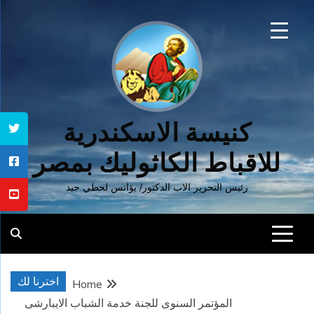
Ski
t
conten
كنيسة الاسكندرية
للاقباط الكاثوليك بمصر
رئيس التحرير الاب الدكتور/ يؤانس لحظي جيد
اخترنا لك
Home
المؤتمر السنوى للجنة خدمة الشباب الايبارشى