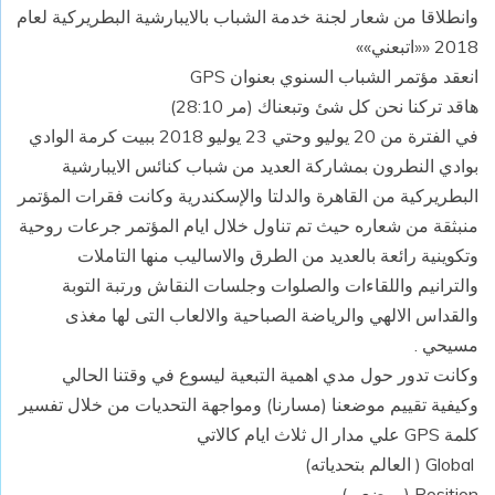
وانطلاقا من شعار لجنة خدمة الشباب بالايبارشية البطريركية لعام
2018 ««اتبعني»»
انعقد مؤتمر الشباب السنوي بعنوان GPS
هاقد تركنا نحن كل شئ وتبعناك (مر 28:10)
في الفترة من 20 يوليو وحتي 23 يوليو 2018 ببيت كرمة الوادي
بوادي النطرون بمشاركة العديد من شباب كنائس الايبارشية
البطريركية من القاهرة والدلتا والإسكندرية وكانت فقرات المؤتمر
منبثقة من شعاره حيث تم تناول خلال ايام المؤتمر جرعات روحية
وتكوينية رائعة بالعديد من الطرق والاساليب منها التاملات
والترانيم واللقاءات والصلوات وجلسات النقاش ورتبة التوبة
والقداس الالهي والرياضة الصباحية والالعاب التى لها مغذى
مسيحي .
وكانت تدور حول مدي اهمية التبعية ليسوع في وقتنا الحالي
وكيفية تقييم موضعنا (مسارنا) ومواجهة التحديات من خلال تفسير
كلمة GPS علي مدار ال ثلاث ايام كالاتي
‏ Global ( العالم بتحدياته)