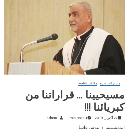
مشاركات حرة
مقالات ثقافية
مسيحيينا … قراراتنا من
كبريائنا !!!
27 أكتوبر, 2019
1 min read
admin
المونسنيور د. بيوس قاشا