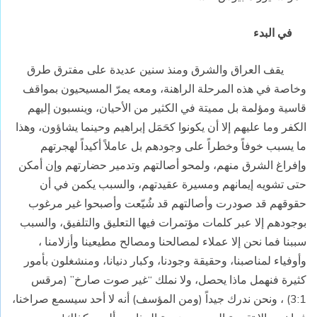
في البدء
يقف العراق والشرق ومنذ سنين عديدة على مفترق طرق
وخاصة في هذه المرحلة الراهنة، ومعه يمرّ المسيحيون بمواقف
قاسية ومؤلمة بل مميتة في الكثير من الأحيان، وينسبون إليهم
الكفر وما عليهم إلا أن يكونوا كحَمَل إبراهيم وحينما يشاؤون، وهذا
ما يسبب خوفاً وخطراً على وجودهم بل عاملاً أكيداً لهجرتهم
وإفراغ الشرق منهم، ولمحو أصالتهم وتدمير حضارتهم وإن أمكن
حتى تشويه إيمانهم ومسيرة عقيدتهم، والسبب يكمن في أن
حقوقهم قد صودرت وأصالتهم قد شُيّعت وأصبحوا غير مرغوب
بوجودهم إلا عبر كلمات مؤتمرات فيها التعليق والتلفيق، والسبب
سببنا فما نحن إلا عملاء لمصالحنا ومصالح مطيعينا وأزلامنا ،
وأوفياء لمناصبنا، وحقيقة وجودنا، وكبار دنيانا، ومنشغلون بأمور
كثيرة فنهمل ماذا يحصل، ولا نملك “غير صوت صارخ” (مرقس
3:1) ، ونحن ندرك جيداً (ومن المؤسف) أنه لا أحد سيسمع صراخنا،