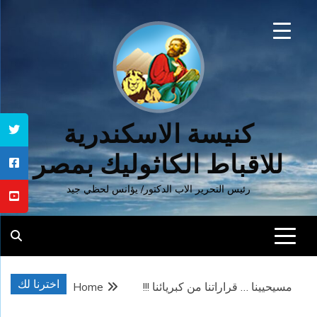
Ski
t
conten
كنيسة الاسكندرية
للاقباط الكاثوليك بمصر
رئيس التحرير الاب الدكتور/ يؤانس لحظي جيد
اخترنا لك
مسيحيينا … قراراتنا من كبريائنا !!!
Home