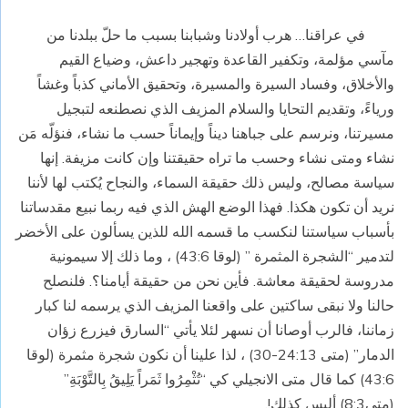
في عراقنا… هرب أولادنا وشبابنا بسبب ما حلّ ببلدنا من
مآسي مؤلمة، وتكفير القاعدة وتهجير داعش، وضياع القيم
والأخلاق، وفساد السيرة والمسيرة، وتحقيق الأماني كذباً وغشاً
ورياءً، وتقديم التحايا والسلام المزيف الذي نصطنعه لتبجيل
مسيرتنا، ونرسم على جباهنا ديناً وإيماناً حسب ما نشاء، فنؤلّه مَن
نشاء ومتى نشاء وحسب ما تراه حقيقتنا وإن كانت مزيفة. إنها
سياسة مصالح، وليس ذلك حقيقة السماء، والنجاح يُكتب لها لأننا
نريد أن تكون هكذا. فهذا الوضع الهش الذي فيه ربما نبيع مقدساتنا
بأسباب سياستنا لنكسب ما قسمه الله للذين يسألون على الأخضر
لتدمير “الشجرة المثمرة ” (لوقا 43:6) ، وما ذلك إلا سيمونية
مدروسة لحقيقة معاشة. فأين نحن من حقيقة أيامنا؟. فلنصلح
حالنا ولا نبقى ساكتين على واقعنا المزيف الذي يرسمه لنا كبار
زماننا، فالرب أوصانا أن نسهر لئلا يأتي “السارق فيزرع زؤان
الدمار” (متى 24:13-30) ، لذا علينا أن نكون شجرة مثمرة (لوقا
43:6) كما قال متى الانجيلي كي “تُثْمِرُوا ثَمَراً يَلِيقُ بِالتَّوْبَةِ”
(متى8:3) أليس كذلك!.