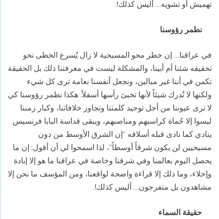
تهميش أو تشويه… أليس كذلك!.
نطمر رؤوسنا
في عراقنا… إن خطر محو المسيحية لا زال يُسرع الخطى نحو
تحقيقه شئنا أم أبينا، والمشكلة ليست في معرفتنا ذلك بل الحقيقة
تكمن في أننا غير مبالين، ونجعل أنفسنا نعامة ترى كل شيء
ولكنها لا تُدرك شيئاً لأنها تخبئ رأسها أسفلاً. هكذا نطمر رؤوسنا كي
لا ترى عيوننا من أجل توحيد كلمتنا وتجاوز خلافاتنا، وكبار زمننا
ليسوا إلا حُماة كراسيهم ومناصبهم، ويبقى قداسة البابا فرنسيس
ينادي كما نادى قبله أسلافه “إن الشرق الأوسط من دون
مسيحيين لن يكون شرقاً أوسطاً”، لذا اسمحوا لي أن أقول: إن ما
يحصل اليوم بعالمنا وفي شرقنا وخاصة في عراقنا ما هو إلا إبادة
وإخلاء، وما ذلك إلا قراءة واضحة لواقعنا، ومن المؤسف ما نحن إلا
مشاهدون بل متفرجون… أليس كذلك!.
حقيقة السماء