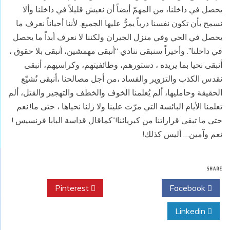
يحصل في داخلنا، من المهمّ أيضاً أن نعيش قليلاً في داخلنا وألا
نسمح بأن تكون نفسنا درباً يمرُّ عليها الجميع. لأننا أحياناً نعرف ما
يحصل في الحي وفي منزل الجيران ولكننا لا نعرف أبداً ما يحصل
في داخلنا”. وأخيراً سنبقى ننادي “أنبقى مهمشين، أنبقى بلا حقوق ،
أنبقى نحيا بما يريده ، دستورهم، وطائفيتهم، وكراسيهم، أنبقى
نقدس الكذب والتزوير والفساد ،من أجل مصالحنا ،أنبقى نُشيّع
الحقيقة وحامليها، ألم يُعلمنا الخوف والخطف والتهجير والقتل، ألم
تعلمنا الأيام البائسة التي مرّت علينا ولا زلنا نحياها ، حتى ما!.نعم
حتى ما تبقى قراراتنا من كبريائنا!”كماقال قداسة البابا فرنسيس !
نعم وآمين… أليس كذلك!
SHARE
Pinterest
Twitter
Facebook
Linkedin