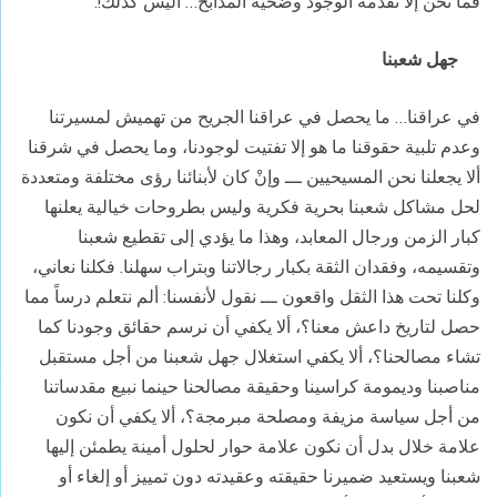
فما نحن إلا تقدمة الوجود وضحية المذابح… أليس كذلك!.
جهل شعبنا
في عراقنا… ما يحصل في عراقنا الجريح من تهميش لمسيرتنا
وعدم تلبية حقوقنا ما هو إلا تفتيت لوجودنا، وما يحصل في شرقنا
ألا يجعلنا نحن المسيحيين ـــ وإنْ كان لأبنائنا رؤى مختلفة ومتعددة
لحل مشاكل شعبنا بحرية فكرية وليس بطروحات خيالية يعلنها
كبار الزمن ورجال المعابد، وهذا ما يؤدي إلى تقطيع شعبنا
وتقسيمه، وفقدان الثقة بكبار رجالاتنا وبتراب سهلنا. فكلنا نعاني،
وكلنا تحت هذا الثقل واقعون ـــ نقول لأنفسنا: ألم نتعلم درساً مما
حصل لتاريخ داعش معنا؟، ألا يكفي أن نرسم حقائق وجودنا كما
تشاء مصالحنا؟، ألا يكفي استغلال جهل شعبنا من أجل مستقبل
مناصبنا وديمومة كراسينا وحقيقة مصالحنا حينما نبيع مقدساتنا
من أجل سياسة مزيفة ومصلحة مبرمجة؟، ألا يكفي أن نكون
علامة خلال بدل أن نكون علامة حوار لحلول أمينة يطمئن إليها
شعبنا ويستعيد ضميرنا حقيقته وعقيدته دون تمييز أو إلغاء أو