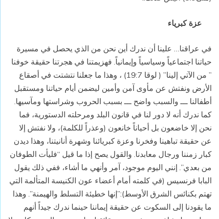
عزة كبرياء
في عراقنا… علينا أن ندرك أين نحن من الذي يحصل في مسيرة
حياتنا اجتماعياً وسياسياً وإيمانياً. فهزيمتنا في هجرتنا حقيقة خوفنا
” من الآتي إلينا” ( لوقا 19:7) ، وهذا ما جعلنا نتشتت في أصقاع
الأرض ونفتش عن مأوى آمن وأمين ليضمن أيام حياتنا ومستقبل
أطفالنا ـــ والسبب واضح ـــ بسبب الحروب وشراستها ومآسيها.
كما ندرك أنه لا دور لنا في قانون البلد ومرحلته الدستورية، فما
نحن إلا خاضعون بل أحياناً خانعون (وعذراً للكلمة)، ولا نفتش إلا
عن حقيقة تباهينا وفخرنا وعزة كبريائنا وشهرة أنانيتنا، وهذا ديدن
كبار زمننا ورجال معابدنا. والقول يصح إذا ما قيل “فليأت الطوفان
من بعدي”. إنني اليوم موجود، آمر وأنهي ما أشاء، ففي ذلك يقول
البابا فرنسيس (في كلمته أمام أعضاء عون الكنيسة المتألمة التي
تهتم بكنائس الشرق الأوسط):”إنها خطيئة التسلط والهيمنة”. وهذا
ما يقودنا إلى السكوت عن حقيقة إيماننا حينما ندرك جيداً أنهم