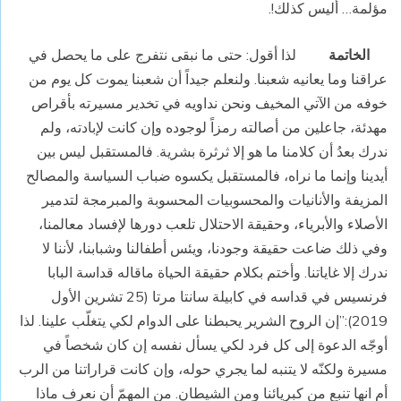
مؤلمة… أليس كذلك!.
الخاتمة
لذا أقول: حتى ما نبقى نتفرج على ما يحصل في
عراقنا وما يعانيه شعبنا. ولنعلم جيداً أن شعبنا يموت كل يوم من
خوفه من الآتي المخيف ونحن نداويه في تخدير مسيرته بأقراص
مهدئة، جاعلين من أصالته رمزاً لوجوده وإن كانت لإبادته، ولم
ندرك بعدُ أن كلامنا ما هو إلا ثرثرة بشرية. فالمستقبل ليس بين
أيدينا وإنما ما نراه، فالمستقبل يكسوه ضباب السياسة والمصالح
المزيفة والأنانيات والمحسوبيات المحسوبة والمبرمجة لتدمير
الأصلاء والأبرياء، وحقيقة الاحتلال تلعب دورها لإفساد معالمنا،
وفي ذلك ضاعت حقيقة وجودنا، ويئس أطفالنا وشبابنا، لأننا لا
ندرك إلا غاياتنا. وأختم بكلام حقيقة الحياة ماقاله قداسة البابا
فرنسيس في قداسه في كابيلة سانتا مرتا (25 تشرين الأول
2019):”إن الروح الشرير يحبطنا على الدوام لكي يتغلّب علينا. لذا
أوجّه الدعوة إلى كل فرد لكي يسأل نفسه إن كان شخصاً في
مسيرة ولكنّه لا يتنبه لما يجري حوله، وإن كانت قراراتنا من الرب
أم انها تنبع من كبريائنا ومن الشيطان. من المهمّ أن نعرف ماذا