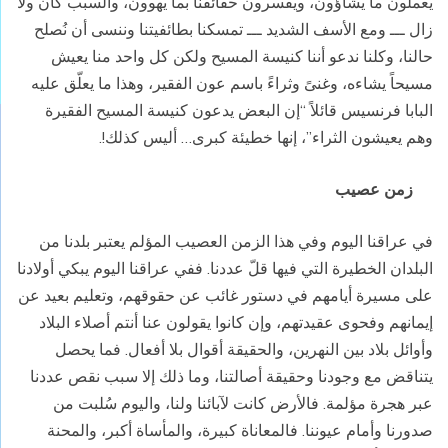
يعملون ما يشاؤون، ويفسرون حقائقنا بما يهوون، والسبب كان ولا
زال ـــ ومع الأسف الشديد ـــ تمسكنا بطائفيتنا وننسى أن نُصلح
حالنا، وكلنا ندعو أننا كنيسة المسيح ولكن كل واحد منا يعيش
مسيحاً يشاءه، وغنىً وثراءً باسم عون الفقير، وهذا ما يعلّق عليه
البابا فرنسيس قائلاً “إن البعض يدعون كنيسة المسيح الفقيرة
وهم يعيشون الثراء”، إنها خطيئة كبرى… أليس كذلك!.
زمن عصيب
في عراقنا اليوم وفي هذا الزمن العصيب المؤلم يعتبر بلدنا من
البلدان الخطيرة التي فيها قلّ عددنا. ففي عراقنا اليوم يبكي أولادنا
على مسيرة أيامهم في دستور غائب عن حقوقهم، وتعليم بعيد عن
إيمانهم وفحوى عقيدتهم، وإن كانوا يقولون عنا أنتم أصلاء البلاد
وأوائل بلاد بين النهرين، والحقيقة أقوال بلا أفعال. فما يحصل
يتناقض مع وجودنا وحقيقة أصالتنا، وما ذلك إلا سبب نقص عددنا
عبر هجرة مؤلمة. فالأرض كانت لآبائنا ولنا، واليوم سُلبت من
صدورنا وأمام عيوننا. فالمعاناة كبيرة، والمأساة أكبر، والمحنة