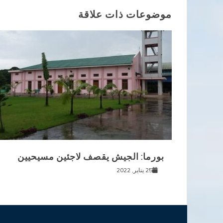
موضوعات ذات علاقة
بورما: الجيش يقصف لاجئين مسيحيين
25 يناير, 2022