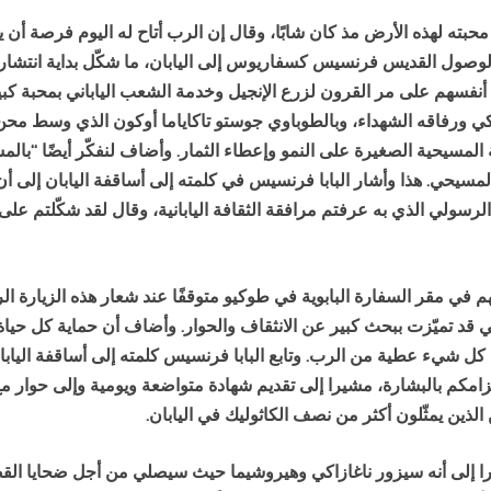
 محبته لهذه الأرض مذ كان شابًا، وقال إن الرب أتاح له اليوم فرصة أ
وصول القديس فرنسيس كسفاريوس إلى اليابان، ما شكّل بداية انتشار ا
نفسهم على مر القرون لزرع الإنجيل وخدمة الشعب الياباني بمحبة كبيرة
 ميكي ورفاقه الشهداء، وبالطوباوي جوستو تاكاياما أوكون الذي وسط مح
ة المسيحية الصغيرة على النمو وإعطاء الثمار. وأضاف لنفكّر أيضًا “بال
لمسيحي. هذا وأشار البابا فرنسيس في كلمته إلى أساقفة اليابان إلى أن 
سولي الذي به عرفتم مرافقة الثقافة اليابانية، وقال لقد شكّلتم على مر 
ئهم في مقر السفارة البابوية في طوكيو متوقفًا عند شعار هذه الزيارة ال
 قد تميّزت ببحث كبير عن الانثقاف والحوار. وأضاف أن حماية كل حياة 
كل شيء عطية من الرب. وتابع البابا فرنسيس كلمته إلى أساقفة اليابان
تزامكم بالبشارة، مشيرا إلى تقديم شهادة متواضعة ويومية وإلى حوار مع ا
 الذين يمثّلون أكثر من نصف الكاثوليك في اليابان.
شيرا إلى أنه سيزور ناغازاكي وهيروشيما حيث سيصلي من أجل ضحايا الق