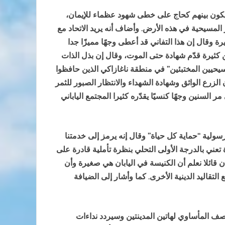
ن يكون بينهم كحاج على خطى شهود عظماء للإيمان،
لمسيحية في هذه الأرض. وأضاف أنه يريد الاتحاد مع
 وقال إن هذا التفاني قد أعطى وجهًا مميزًا جدا
ن كثيرة قدّم شهادة حتى الموت، وقال إن بذل الذات
مسيحيين المختبئين” في منطقة ناغازاكي الذين حافظوا
الزرع الواثق وشهادة الشهداء والانتظار الصبور للثمر
السنين وجهًا كنسيًا يقدّره كثيرا المجتمع الياباني
رسولية “حماية كل حياة” وقال إنه يرمز إلى خدمتنا
تعني بالدرجة الأولى التحلي بنظرة تأملية قادرة على
 قائلا نعلم أن الكنيسة في اليابان هي صغيرة وأن
لتقاليد الدينية الأخرى. كما وأشار إلى الضيافة
صف المأساوي لهاتين المدينتين وسيردد نداءات