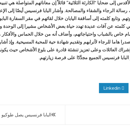
قدس إلى ضحايا “الكارثة الثلاثية” قائلاً إن معاناتهم المتواصلة هي تنب
، رسالة الرجاء والشفاء والمصالحة. وأشار البابا فرنسيس أيضًا إلى ال
هم. وتابع كلمته إلى أساقفة اليابان خلال لقائهم في مقر السفارة البا
 كلمته عن آفات عديدة تهدد حياة بعض الأشخاص مشيرا إلى الوحدة واليأ
تمام خاص بالشباب واحتياجاتهم، وأضاف أنه من خلال الحماس والأفكار و
ا هاما للرجاء لأترابهم وتقديم شهادة حية للمحبة المسيحية. وإذ أشار إ
راك العائلات وعلى تعزيز تنشئة قادرة على بلوغ الأشخاص حيث يكونون.
بابا فرنسيس الجميع مجدَّدًا على فرصة زيارتهم.
Linkedin
البابا فرنسيس يصل طوكيو في أول