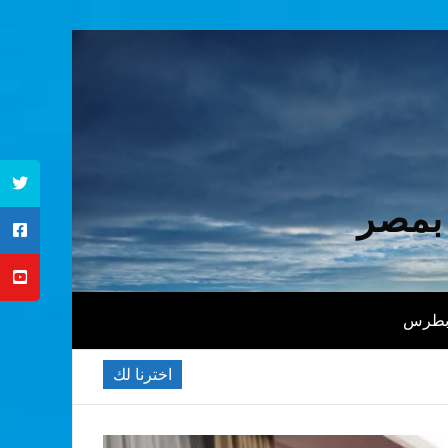
 بمصر
 بطرس
اخترنا لك