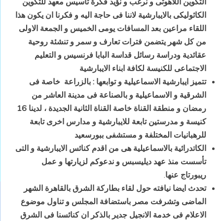
التكوين اللاهوتى و نرغب و نؤيد فكرة تأسيس معهد للتكوين
الكاثوليكى بالايبارشية لاننا فى حاجة اليه و فكرنا ان يكون هذا
اللقاء مراعين بعد المسافات يومى الخميس و الجمعة الاولى
من كل شهر يتضمن فترات تعارف و سمر و تنشئة روحية
عقائدية ودراسة رسائل قداسة البابا فرنسيس و التعليم
الاجتماعى للكنيسة لكافة ابناء الايبارشية
تتميز ايبارشية الاسماعيلية و توابعها : بالزراعة خاصة فى
الشرقية و الاسماعيلية و بالصناعة فى مدينة العاشر من
رمضان و منطقة القناة خاصة القناة الثانية الجديدة ، لدينا 16
كنيسة و مدرستين تابعة للايبارشية و مدارس اخرى تابعة
للرهبانيات المختلفة و مستشفى ببورسعيد
الكاتدرائية بالاسماعيلية هى من اقدم كنائس الايبارشية و التى
تأسست منذ عهد ديليسبس و ندعوكم لزيارتها و عمل
ريبورتاج عنها
.
تحدث ايضا نيافته حول لقاء بطاركة الشرق بالقاهرة الشهر
الماضى وتشرفت مصر باستضافة المجلس و تناول موضوع
الاعلام فى خدمة الانجيل جدير بالذكر ان كنائسنا فى الشرق