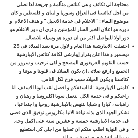
محتاجة الى تكاتف و هى كنائس متآلمة و جريحة لذا نصلى
من اجل كنائسنا فى العراق وسوريا و لبنان و فلسطين و كان
موضوع اللقاء : ” الاعلام فى خدمة الانجيل ” و هدف الاعلام و
دوره هو اعلان الخبر السار للمؤمنين و نرى ان دور الاعلام هو
دور اولا للتواصل اكثر من ان دوره هو وسيلة للاتصال
.
احتفلت الايبارشية هذا العام و لاول مرة بعيد الميلاد فى 25
ديسمبر و هذا اعلن بقرار إيبارشى لكافة كنائس الايبارشية
حسب التقويم الغريغورى المصحح و لقى ترحيب و سرور من
الجميع و ارفع صلاتى ان يكون الميلاد فى قلوبنا و بيوتنا و
كنائسنا و يكون الميلاد سبب فرح لكل الناس.
كلمتى للايبارشية : انا اسقفكم و افضل لقب ابونا الاسقف انا
راعيكم و فى خدمة الكل لنعمل سويا اكليروسا و رهبان و
راهبات ، كبارا و شبابا لننهض بالايبارشية روحيا و اجتماعيا ،
نشكر الجهد الذى بذله نيافة الانبا مكاريوس توفيق الذى قضى
فى خدمة الايبارشية خمسة و عشرين سنة على اكمل وجه
.
و فى النهاية اطلب منكم ان تصلوا من اجلى كى استطيع
يوميا ان انفذ شعرى نعمة و رسالة
.