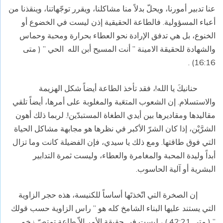
عنا تدبير أمورنا، ويحلّ بدلاً منا مشاكلنا، ويقرر توجّهاتنا، وينقذنا من
أعباء المسؤولية. فالطاعة الحقيقية إذن ليست في الخضوع أو
الخنوع، بل هي تدفق الإرادة نحو العطاء بحرارة ومحبة وحماس
والشهادة للحقيقة الامينة ” أنت المسيح أبن الله الحي ” ( متى
16:16) .
حنانيكَ يا الله!، فقد تأخذ الطاعة أيضاً شكل الهزيمة
والاستسلام. إن الشعوب المتعَبة والمغلوبة على أمرها، أيضاً تلقي
مقاليدها ومقاديرها بين أيدي الطغاة المستبدّين!. لربما ذلك أهون
الشرَّيْن، إذا كان الشرّ الأكبر في نظرها هو مجابهة مشاكل الحياة
التي فوق طاقتها. ومع ذلك يا سيدي، فإن الفضيلة كانت وما تزال
أبداً وليدة المحبة والمغامرة والعطاء، وليست ثمرة التدابير
البشرية أو آلية الحاسوب.
إن الصخرة التي اتّخذتَها أساساً للكنيسة، هذه حجر الزاوية
التي يستند عليها البناء الشامخ كله هو ” راس الزاوية حسب قولك
” ( متى 42:21 ) ، ليست في حقيقة الأمر إلاّ طاعة تمتصّ زخم