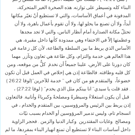
البناء كله وتسيطر على توازنه. هذه الصخرة الغير المتحركة،
المدفونة في أعماق الأساسات، والتي لا تستطيع أنْ تغيّر مكانها
أبداً، ولا أن تصنع ما يحلو لها، ولا أن تقوم بأعمال باهرة، ولا أن
تحتلّ مكانة الصدارة أمام أنظار الناس، والتي لا تجد مجدها
وعظمتها إلاّ في الاختفاء وهي ممدودة كأنها داخل مقبرة، هي
الأساس الذي يربط ما بين السلطة والطاعة، لأن كل زعامة في
هذا العالم هي خدمة والتزام، وكل طاعة هي تعاون وتآزر. مهما
كان دورنا على الأرض، علينا جميعاً أن نخدمَ كلٌّ من موقعه، ومن
كل قلبه وطاقته. فالطاعة إذن هي إخلاص في العمل قبل أن تكون
خضوعاً، والمتقدم هو من كان في ” خدمة للآخرين”(لوقا 26:22 )
. فقد قلت يا سيدي” انا بينكم مثل الذي يخدم” ( لوقا 27:22) ،
قبل أن يكون استعلاءً وسيطرةً ومصلحةً وكبرياءً وأنانية. فالتعاون
إذن يربط بين الرئيس والمرؤوسبين، بين المتقدم والخدام ، في
انسجام تام، وليس تدمير المرؤوسين أو الخدام بسبب نيّات
ومصالح وغايات المقتدرين وكبار الدنيا والزمن . فحجر الزاوية
داخل أساسات البناء لا تستطيع أن تمنع انهيار البناء بمفردها، ما لم