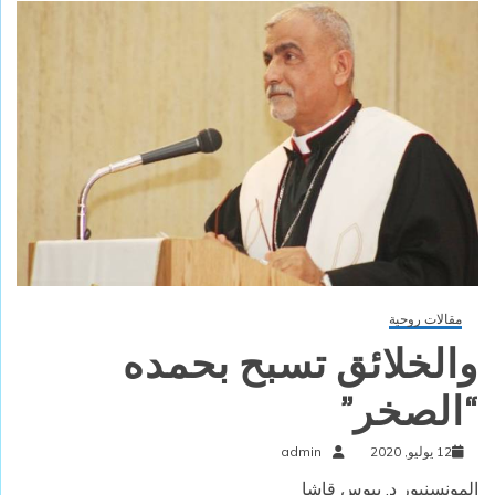
مقالات روحية
والخلائق تسبح بحمده
“الصخر”
12 يوليو, 2020
admin
المونسنيور د. بيوس قاشا