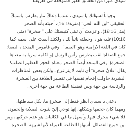
سيدي كثيراً من الحقائق الغير المتوقعة في طريقنا.
وجواباً لسؤالك يا سيدي ، عندما دعاكَ مار بطرس باسمكَ
الحقيقي “ابن الله الحي” (متى16:16)، أجبتَه بأنه الصخر
(متى18:16)، وعزمتَ أن تبني كنيستكَ على ” صخرة” (متى
18:16)عليه هو ، وجعلتَه نائباً لك ، ولكنكَ أبقيتَ على اسمه كما
كان في اللغة الآرامية وهو “الصفا” . وفي قاموس المنجد ، الصفا:
جمع الصفاة! لقب بطرس رأس الرسل (والكلمة سريانية معناها
الصخرة). وفي المنجد أيضاً: الصخر معناه الحجر العظيم الصلب!
يقال:”فلانٌ صخرة” أي ثابت لا يتزعزع ، ولكن بعض المناظرات
البشرية حاولت إقحام نفسها في تفسير العلاقة بين الصخرة
والرئاسة من جهة وبين فضيلة الطاعة من جهة أخرى.
دعني يا سيدي أنظر فقط إلى صخرةٍ ما، بكل بساطتها،
ومهما كان حجمها وشكلها. إنها توحي إليّ بثبوت الصلابة والجمود،
فلا شيء يتحرك فيها. وأسهل ما في الكائنات هو عدم حركتها، ومن
بين جميع الفضائل، أسهلها الطاعة العمياء لأنها شبيهة بالصخرة