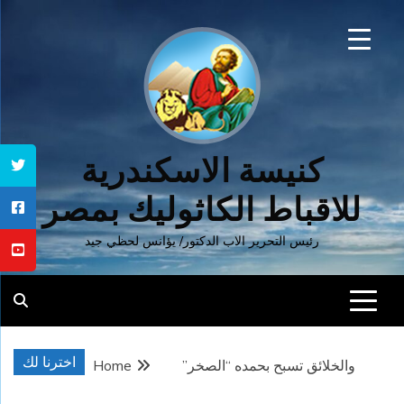
Ski
t
conten
كنيسة الاسكندرية
للاقباط الكاثوليك بمصر
رئيس التحرير الاب الدكتور/ يؤانس لحظي جيد
اخترنا لك
والخلائق تسبح بحمده “الصخر”
Home