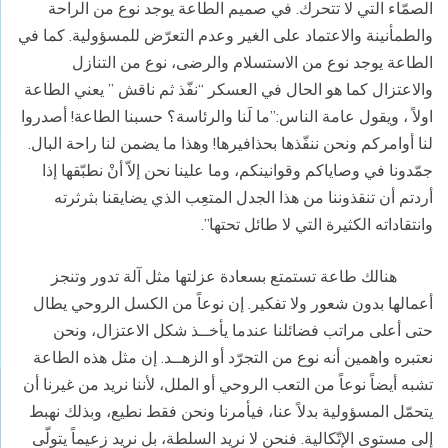
الصمّاء التي لا تتحرك. في صميم الطاعة يوجد نوع من الراحة
والطمأنينة والاعتماد على الغير وعدم التعرّض للمسؤولية. كما في
الطاعة يوجد نوع من الاستسلام والرضى، نوع من التنازل
والاعتزال كما هو الحال في العسكر “نفّذ ثم ناقش ” يعني الطاعة
اولاً ، ويقول عامة الناس:”ما لَنا والرئاسة؟ حسبنا الطاعة! أصدروا
لنا أوامركم ونحن ننفّذها بحذافيرها! وهذا ما يضمن لنا راحة البال.
جمّدونا في وصاياكم وقوانينكم، وما علينا نحن إلاّ أنْ نطبّقها إذا
أردتم أن تنقذوننا من هذا الجدل المتعِب الذي يضايقنا بثرثرته
وانتقاداته الكثيرة التي لا طائل تحتها”.
هنالك طاعة تستمتع بسعادة عزلتها مثل آلة تدور وتنجز
أعمالها بدون شعور ولا تفكير. إن نوعاً من الكسل الروحي يطال
حتى أعلى مراتب فضائلنا عندما يأخــذ شكل الاعتزال، ونحن
نعتبره واهمين أنه نوع من التجرّد أو الزهــد. إن مثل هذه الطاعة
تشبه أيضاً نوعاً من التعب الروحي أو الملل، لأننا نريد من غيرنا أن
يتحمّل المسؤولية بدلاً عنا، فيأمرنا ونحن فقط نطيع، وبذلك نهبط
إلى مستوى الإتّكالية. فنحن لا نريد السلطة، بل نريد زعيماً يتولّى