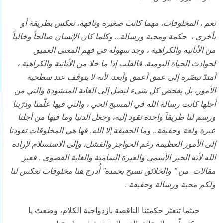
نعم ، المخلوقات، مهما كانت صغيرة وتافهة، تعكس بطريقة أو
بأخرى ، حكمة ومحبة ورسالة… وكلما كان الإنسان صالحاً وخالياً
من الأنانية والكراهية ، وجد سهولة في فهم المعنى العميق
لحوادث الحياة اليومية. فالقلب إذا ما خلا من الأنانية والكراهية ،
أمتدّ تبصّره إلى عمق أعمق وأبعد، لأنه لا يتوقف عند سطحية
الأمور، بل يفحص كل شيء ليصل إلى الغاية المنشودة والتي من
أجلها كانت رسالة الله في المسيح الحي ، و
التي فيها
علّمنا ودرّبنا
ورسم لنا طريقاً واحدة تقود إليه، وجعل الدنيا وما فيها من أجلنا
عبرة ولغة وحقيقة.. وما الحقيقة إلا الله. فها هي المخلوقات تقودنا
إلى الأمور العظيمة رغم الحواجز والفشل، وإلى الاستسلام لإرادة
الله لأنه الخير الأسمى والعبرة السامية والغاية القصوى . فعبرَ
مقالات من ” والخلائق تسبح بحمده” أُدرج هنا مخلوقات تعكس لنا
ولكم محبة ورسالة وحقيقة .
حيثما تتعثر حكمتنا الناقصة بازدواجية الكلام، وضعتَ يا