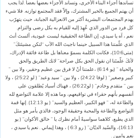
تساندها أجزاء البناء الأخرى، وتساند الأجزاء بعضها بعضاً .لذا يجب
أن يهتم الجميع بالخير المشترك، وإلاّ فقد المجتمع توازنه. فلا شيء
يهدم المجتمعات البشرية أكثر من الانعزالية الجبانة، حيث يتهرّب
كل فرد من الدور الذي عُهِدَ إليه للقيام به بكل رضى والتزام.
نعم ، آه يا سيدي، إن الطاعة الحقيقية ليست عبودية، ألستَ أنتَ
الذي علّمتنا هذا السبيل حينما ناجيتَ الله الآب “لتكن مشيئتكَ”
(متى10:6)، فكانت الكلمة بسموّ معناها بل طاعة فائقة الإدراك،
لأنكَ علّمتَنا ان نقول الحق بكل صراحة” لانك الطريق والحق
والحياة ” (يو 6:14) ،علمتنا أنْ لا فرق بين عظيم وحقير، ولا بين ”
كبير وصغير” ( لوقا 24:22) ، ولا بين ” سيد وعبد” ( لو 25:22) ، ولا
بين ” متقدم وخادم” ( لو26:22) ، فهناك أسياد يُطلقون على
أنفسهم بأنهم حقراء في تواقيعهم، وما هذه إلا علامة التواضع لله
والطاعة له، ” فهو الكبير، العظيم والسيد” ( يو 12:13). إنها قمة
التواضع والطاعة والمحبة وحقيقة الوجود، فالذي يأمر هو مثل
الذي يطيع، كلاهما سواسيةً أمام نظرك يا ” خالق الأكوان” ( يو
16:13)، والسّيد الديّان” ( رو 6:3 ) ، وهذا إيماني . نعم يا سيدي ،
نعم وامين .