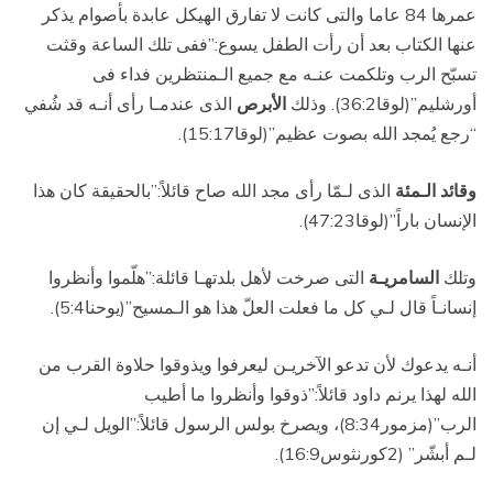
عمرها 84 عاما والتى كانت لا تفارق الهيكل عابدة بأصوام يذكر
عنها الكتاب بعد أن رأت الطفل يسوع:”ففى تلك الساعة وقثت
تسبّح الرب وتلكمت عنـه مع جميع الـمنتظرين فداء فى
أورشليم”(لوقا36:2). وذلك
الأبرص
الذى عندمـا رأى أنـه قد شُفي
“رجع يُمجد الله بصوت عظيم”(لوقا15:17).
وقائد الـمئة
الذى لـمّا رأى مجد الله صاح قائلاً:”بالحقيقة كان هذا
الإنسان باراً”(لوقا47:23).
وتلك
السامريـة
التى صرخت لأهل بلدتهـا قائلة:”هلّموا وأنظروا
إنسانـاً قال لـي كل ما فعلت العلّ هذا هو الـمسيح”(يوحنا5:4).
أنـه يدعوك لأن تدعو الآخريـن ليعرفوا ويذوقوا حلاوة القرب من
الله لهذا يرنم داود قائلاً:”ذوقوا وأنظروا ما أطيب
الرب”(مزمور8:34)، ويصرخ بولس الرسول قائلاً:”الويل لـي إن
لـم أبشّر” (2كورنثوس16:9).