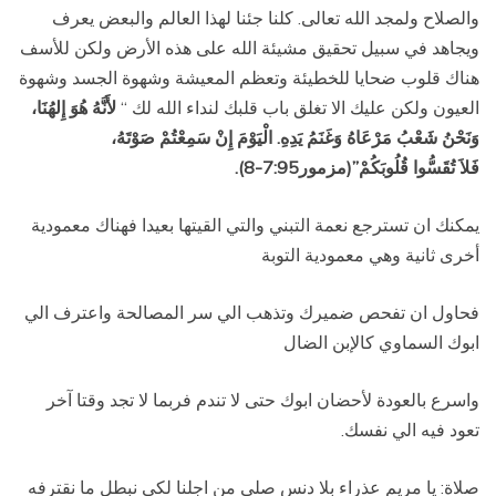
والصلاح ولمجد الله تعالى. كلنا جئنا لهذا العالم والبعض يعرف
ويجاهد في سبيل تحقيق مشيئة الله على هذه الأرض ولكن للأسف
هناك قلوب ضحايا للخطيئة وتعظم المعيشة وشهوة الجسد وشهوة
العيون ولكن عليك الا تغلق باب قلبك لنداء الله لك “
لأَنَّهُ هُوَ إِلهُنَا،
وَنَحْنُ شَعْبُ مَرْعَاهُ وَغَنَمُ يَدِهِ. الْيَوْمَ إِنْ سَمِعْتُمْ صَوْتَهُ،
فَلاَ تُقَسُّوا قُلُوبَكُمْ”(مزمور7:95-8).
يمكنك ان تسترجع نعمة التبني والتي القيتها بعيدا فهناك معمودية
أخرى ثانية وهي معمودية التوبة
فحاول ان تفحص ضميرك وتذهب الي سر المصالحة واعترف الي
ابوك السماوي كالإبن الضال
واسرع بالعودة لأحضان ابوك حتى لا تندم فربما لا تجد وقتا آخر
تعود فيه الي نفسك.
صلاة: يا مريم عذراء بلا دنس صلي من اجلنا لكي نبطل ما نقترفه