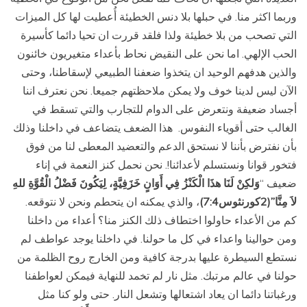
وربما اكثر منا. في حبلها بلا دنس الخطيئة أُعطيت لها كل الميزات
التي تصحب من بلا خطيئة ولذا فلقد قررت ان تحيا دائما كأسيرة
الحب الإلهي. اما نحن على النقيض نحاط بأعداء متغيريون خائنون
والذين هدفهم الوحيد ان يتخذوا ضعفنا الطبيعي لإسقاطنا، وحتى
الآن ليس لدينا خوف ولا يمكن ملاحظتهم جميعا. نحن نعترف اننا
أجساد ضعيفة ونتعرض على الدوام للتجارب والتي تسقط في
الغالب حتى أقوياء النفوس. هذا الضعف يتضاعف في داخلنا وذلك
بأن نفترض بأننا لا نستحق الدعم والتعضيد المعطى لنا من فوق
فتخور قوانا ونستسلم لأعدائنا!. نحن نحمل كنز النعمة في إناء
ضعيف “
وَلكِنْ لَنَا هذَا الْكَنْزُ فِي أَوَانٍ خَزَفِيَّةٍ، لِيَكُونَ فَضْلُ الْقُوَّةِ للهِ
لاَ مِنَّا”(2كورنثوس7:4)
، والذي يمكنه ان يتحطم ونحن لا نتوقعه.
كم من الأعداء حاولوا اختطاف ذلك الكنز منا؟ أعداء من داخلنا
ومن حوالينا واعداء في كل ما حولنا. في داخلنا يوجد عواطف لم
نستطع السيطرة عليها بدرجة كافية ومن الخارج روح الظلمة من
حولنا في عالم مرتبك. مثل نار لم تخمد للنهاية فيمكن لعواطفنا
ورغباتنا دائما ان يعاد اشتعالها وتشعل النار. حتى ولو كنا مثل