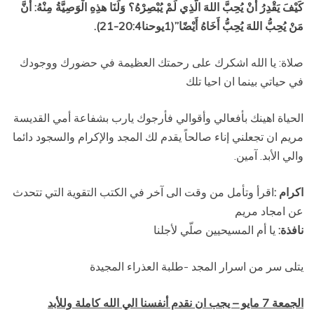
كَيْفَ يَقْدِرُ أَنْ يُحِبَّ اللهَ الَّذِي لَمْ يُبْصِرْهُ؟ وَلَنَا هذِهِ الْوَصِيَّةُ مِنْهُ: أَنَّ
مَنْ يُحِبُّ اللهَ يُحِبُّ أَخَاهُ أَيْضًا”(1يوحنا20:4-21).
صلاة: يا الله اشكرك على رحمتك العظيمة في حضورك ووجودك
في حياتي بينما ان احيا تلك
الحياة اهينك بأفعالي وأقوالي فأرجوك يارب بشفاعة أمي القديسة
مريم ان تجعلني إناء صالحاً يقدم لك المجد والإكرام والسجود دائما
والي الأبد. آمين.
اكرام
:
اقرأ وتأمل من وقت الى آخر في الكتب التقوية التي تتحدث
عن امجاد مريم
نافذة:
يا أم المسيحيين صلّي لأجلنا
يتلى سر من اسرار المجد -طلبة العذراء المجيدة
الجمعة 7 مايو – يجب ان نقدم أنفسنا الي الله كاملة وللأبد