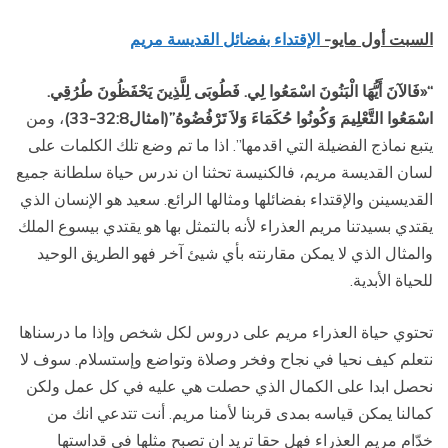
ال
سبت
أول مايو-
الإقتداء بفضائل القديسة مريم
“
«فَالآنَ أَيُّهَا الْبَنُونَ اسْمَعُوا لِي. فَطُوبَى لِلَّذِينَ يَحْفَظُونَ طُرُقِي.
اسْمَعُوا التَّعْلِيمَ وَكُونُوا حُكَمَاءَ وَلاَ تَرْفُضُوهُ”(امثال32:8-33)
، ومن
يتبع نماذج الفضيلة التي اقدمها”. اذا ما تم وضع تلك الكلمات على
لسان القديسة مريم، فالكنيسة تحثنا ان ندرس حياة سلطانة جميع
القديسينن والإقتداء بفضائلها ومثالها الرائع. سعيد هو الإنسان الذي
يقتدي بسيدتنا مريم العذراء لأنه بالتمثل بها هو يقتدي بيسوع الملك
والمثال الذي لا يمكن مقارنته بأي شيئ آخر فهو الطريق الوحيد
للحياة الأبدية.
تحتوي حياة العذراء مريم على دروس لكل شخص وإذا ما درسناها
نتعلم كيف نحيا في نجاح وفخر وصلاة وتواضع وإستسلام. سوف لا
نحصل ابدا على الكمال الذي حصلت هي عليه في كل عمل ولكن
كمالنا يمكن قياسه بمدى قربنا لأمنا مريم. أنت تتدعي انك من
خدّام مريم العذراء فهل حقا تريد ان تصبح مثلها في قداستها