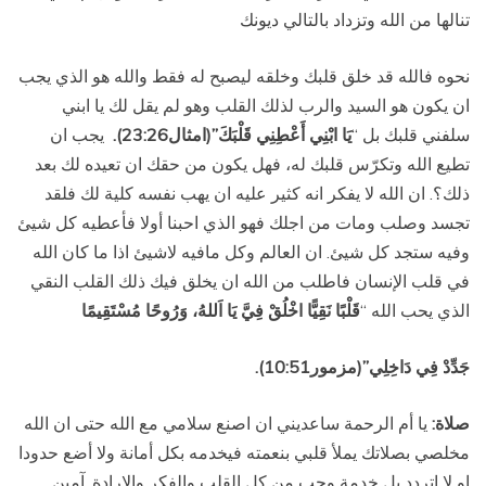
تنالها من الله وتزداد بالتالي ديونك
نحوه فالله قد خلق قلبك وخلقه ليصبح له فقط والله هو الذي يجب
ان يكون هو السيد والرب لذلك القلب وهو لم يقل لك يا ابني
سلفني قلبك بل “
يَا ابْنِي أَعْطِنِي قَلْبَكَ”(امثال23:26).
يجب ان
تطيع الله وتكرّس قلبك له، فهل يكون من حقك ان تعيده لك بعد
ذلك؟. ان الله لا يفكر انه كثير عليه ان يهب نفسه كلية لك فلقد
تجسد وصلب ومات من اجلك فهو الذي احبنا أولا فأعطيه كل شيئ
وفيه ستجد كل شيئ. ان العالم وكل مافيه لاشيئ اذا ما كان الله
في قلب الإنسان فاطلب من الله ان يخلق فيك ذلك القلب النقي
الذي يحب الله “
قَلْبًا نَقِيًّا اخْلُقْ فِيَّ يَا اَللهُ، وَرُوحًا مُسْتَقِيمًا
جَدِّدْ فِي دَاخِلِي”(مزمور10:51).
صلاة:
يا أم الرحمة ساعديني ان اصنع سلامي مع الله حتى ان الله
مخلصي بصلاتك يملأ قلبي بنعمته فيخدمه بكل أمانة ولا أضع حدودا
او لا اتردد بل خدمة وحب من كل القلب والفكر والإرادة. آمين.