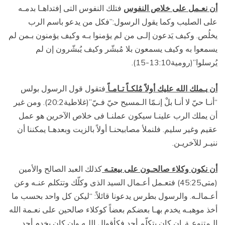
أن نعـمل على خلاص النفوس
فتلك النفوس التى إفتداهـا بدمـه
على الصليب وكما يقول الرسول:”فكل من يدعو باسم الرب
يخلُص. وكيف يَدعون إلـى من لم يؤمنوا بـه وكيف يؤمنون بـمن لم
يسمعوا به وكيف يسمعون بلا مُبشّر وكيف يُبشّرون إن لم
يُرسلوا”(رومية13:10-15).
أن يـملك الله عليك أولاً مُلكـاً تـامـاً
فتقول قول الرسول بولس
“أنـا حيّ لا أنـا بلْ إنـمّا الـمسيح حيّ فـيّ”(غلاطية20:2). ومن غير
أن يملك الرب علينـا سيكون عملنـا فى خلاص الآخرين هو عمل
عقيم وغير سليم. فلنملأ مصابيحنـا أولاً بالزيت وبعدهـا يمكننا أن
ننيـر للآخريـن.
أن نكون وكلاء صالحـون على بيعتـه
كذلك العبد الصالح والأمين
(متى45:25) فتعـمل أعـمال السيد الذى وكلّك وتتكلم عنـه وعن
أعـمالـه. والرسول بطرس يدعونا قائلاً: “ليكن كل واحد بحسب ما
أخذ موهبـه يخدم بهـا بعضكم بعضاً كوكلاء صالحين على نعـمة الله
الـمتنوعـة. إن كان يتكلّم أحد فكأقوال اللـه وإن كان يخدم أحد