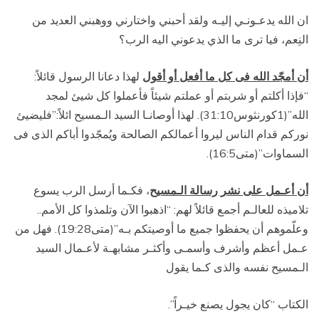
ان الله يدعـونـي إليـه ولقد أحبني واختارني ووهبني العديد من
النِعم، فيا ترى ما الذي يدعوني اليه الرب؟
أن أمجّد الله فى كل ما أفعل أو أقول
لهذا دعانا الرسول قائلاً:
“فإذا أكلتم أو شربتم أو عملتم شيئاً فأعملوا كل شيئ لمجد
الله”(1كورنثوس31:10). لهذا أوصانـا السيد الـمسيح ائلاً:”فليضيئ
نوركم قدام الناس ليروا أعمالكم الصالحة ويُمجّدوا أباكم الذى فى
السماوات”(متى16:5).
أن أعـمل على نشر رسالة الـمسيح
، فكـما أرسل الرب يسوع
تلاميذه للعالـم أجمع قائلاً لهم: “اذهبوا الآن وتلمذوا كل الأمم..
وعلّموهم أن يحفظوا جميع ما أوصيتكم بـه”(متى19:28). فهل من
عـمل أعظم وأشرف وأسمـى وأكثـر مشابهـة لأعـمال السيد
الـمسيح نفسه والذى كـما يقول
الكتاب “كان يجول يصنع خيـراً”.