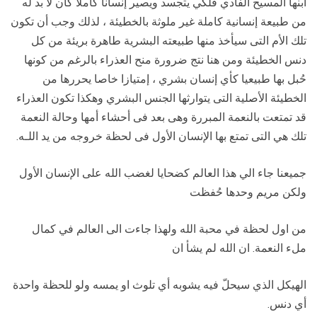
ابنها المسيح الفادي فلكي يتجسد ويصير إنسانا كاملا كان لا بد له
من طبيعة إنسانية كاملة غير ملوثة بالخطيئة ، لذلك وجب أن تكون
تلك الأم التى سيأخذ منها طبيعته البشرية طاهرة بريئة من كل
دنس الخطيئة ومن هنا نتج ضرورة منح العذراء بالرغم من كونها
حُبل بها طبيعيا كأي إنسان بشري ، إمتيازا خاصا يحررها من
الخطيئة الأصلية التى يتوارثها الجنس البشري وهكذا تكون العذراء
قد تمتعت بالنعمة المبررة وهى بعد فى أحشاء أمها وحالة النعمة
تلك هي التى تمتع بها الإنسان الأول فى لحظة خروجه من يد اللـه.
جميعنا جاء الي هذا العالم كضحايا لغضب الله على الإنسان الأول
ولكن مريم وحدها حُفظت
من اول لحظة في محبة الله ولهذا جاءت الى العالم في كمال
ملء النعمة. ان الله لم يشأ ان
الهيكل الذي سيحلّ فيه يشوبه أي تلوث او يمسه ولو للحظة واحدة
أي دنس.