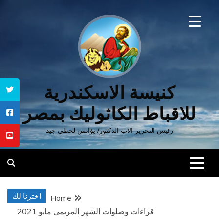
Ski
t
conten
كنيسة الاسكندرية
للاقباط الكاثوليك بمصر
رئيس التحرير الاب الدكتور/ يؤانس لحظي جيد
اخترنا لك
Home
قراءات وصلوات الشهر المريمى مايو 2021