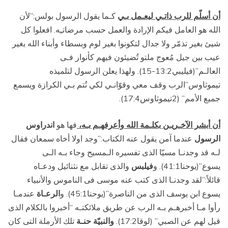
أن أسلّم للرب ذاتـي ليعـمل بـي
كـما يقول الرسول بولس:”لأن
الله هو العامل فيكم الإرادة والعمل حسب مرضاتـِه. افعلوا كل
شيئ بغير تذمّر ولا جدال لتكونوا بغير لوم وبسطاء وأبناء الله بغير
عيب بين جيل مُعوج ملتو تُضيئون فيهم كأنوار فـى
العالـم”(فيليبي13:2-15). ولهذا يعلن الرسول لتلميذه
تيموثاوس”الرب وقف معي وقوّانـي لكي تُتم بـي الكرازة ويسمع
جميع الأمم” (2تيموثاوس17:4).
أن أبشر الآخـريـن بكلـمة الله وأعرفهـم بـه،
فها هو
اندراوس
الرسول
عندما آمن يقول عنه الكتاب:”وجد اولا أخاه سمعان فقال
لـه قد وجدنـا مسيّا الذى تفسيره الـمسيح وجاء بـه الـى
يسوع”(يوحنا41:1). و
فيلبس
والذى تقابل مع نثنائيل ودعـاه
قائلاً:”لقد وجدنـا الذى كتب عنه موسى فى الناموس والأنبياء
يسوع ابن يوسف الذى من الناصرة”(يوحنا45:1). و
الرعـاة
عندمـا
رأوا مـا أخبرهـم بـه الرب عن طريق ملائكتـه “أخبروا بالكلام الذى
قيل لهم عن الصبي” (لوقا17:2).
والنبيّة حنـة
تلك الأرملة التى كان