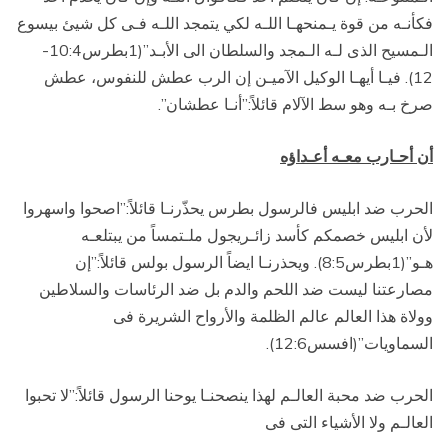
فكأنـه من قوة يـمنحهـا اللـه لكي يتمجد اللـه فـى كل شيئ بيسوع
الـمسيح الذى لـه الـمجد والسلطان الى الأبـد”(1بطرس10:4-
12). فيـا أيهـا الوكيل الآميـن إن الرب عطش للنفوس، عطش
صرخ بـه وهو سط الآلام قائلاً:”أنـا عطشان”.
أن أحـارب معـه أعـداؤه
الحرب ضد ابليس فالرسول بطرس يحذّرنـا قائلاً:”اصحوا واسهروا
لأن ابليس خصمكم كأسد زائـريجول ملـتمساً من يبتلعـه
هـو”(1بطرس8:5). ويحذرنـا ايضاً الرسول بولس قائلاً:”إن
مصارعتنا ليست ضد اللحم والدم بل ضد الرئاسات والسلاطين
وولاة هذا العالم عالم الظلمة والأرواح الشريرة فى
السماويات”(افسس12:6).
الحرب ضد محبة العالـم لهذا ينصحنـا يوحنا الرسول قائلاً:”لا تحبوا
العالـم ولا الأشياء التى فى