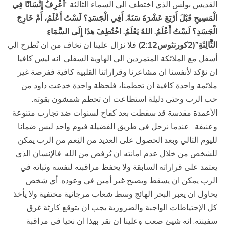
القديس بولس الذي اختطف الي السماء الثالثة “
أَعْرِفُ إِنْسَانًا فِي
الْمَسِيحِ قَبْلَ أَرْبَعَ عَشْرَةَ سَنَةً. أَفِي الْجَسَدِ؟ لَسْتُ أَعْلَمُ، أَمْ خَارِجَ
الْجَسَدِ؟ لَسْتُ أَعْلَمُ. اللهُ يَعْلَمُ. اخْتُطِفَ هذَا إِلَى السَّمَاءِ
الثَّالِثَةِ”(2كورنثوس2:12)
فلا نزال علينا ان نخاف من ان نُطرح الي
أسفل مع الملائكة المتمردين الي الهاوية السفلى. انه ليس كافيا
ان نؤكد لأنفسنا ان مشاعرنا وقراراتنا القلبية كافية ففرصة غير
ملائمة واحدة كافية ان تحطمنا، فلحظة واحدة خدعت داود من
حب الرب وحتى دليلة استطاعت ان تحطم شمشون بقوته.
الأعمدة مقدسة قد سقطت بعد كفاح لسنوات ضد تجارب متنوعة
وعنيفة. عندما نرحل في طريق الفضيلة فيوم واحد ليس ضمانا
لليوم التالي وبعد الحصول على العديد من النِعم من الرب يمكن
للشخص من خلال عدم امانته ان يُرفض من الله. فالإنسان الذي
يعتمد على قراراته السابقة ولا يحفظ مراقبته لنفسه وثباته في
الرب يمكن ان يسقط ويصبح غير أمين في وعوده. أي شخص
يحاول ان يعبر البحر الهائج وسط شعاب مرجانية مختفية ولا يأخذ
كل الإحتياطات الواجبة والضرورية يجب ان يتوقع كارثة غرق
سفينته. انه شيئ صعب وعلينا ان نقر بهذا ان نحيا في مراقبة