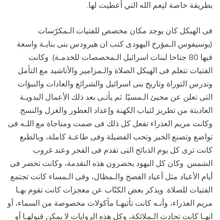
بطريقة خاصة لنِعم الله التي أعطيت لها.
فى الهيكل كان يوجد مكان مخصص للفتيات الـمكرّسات
(يوسيفوس الـمؤرخ اليهودى كتب ان هيرودس بنى بنايـة واسعة
فيها 80 جناحا لبنات اسرائيل الـمخصصات للخدمـة). وكانت
الفتيات تتعلم فى الهيكل الصلاة والـمزامير والأناشيد مع التأمل
وتدرس التوراة وتاريخ بنى اسرائيل والشرائع والعادات والنبؤات
التى تعلن عن مجيئ الـمسيّا. ثم يأتـى بعد ذلك الأعمال اليدويـة
العاديتة من تطريز لثياب الكهنة وإعداد العطور والغزل والنسج.
وكانت مريم العذراء تفعل كل ذلك فى صمت ومناجاة مع اللـه فى
تواضع وتصنع الخير وتحب الفضيلة وفى طاعـة كاملة، وبالطبع
كانت ترى كل يوم الذبائح التى تقدم فى الفجر وعند غروب
الشمس. وكان كل اليهود يحضرون هذه التقدمة، وكانت تحضر فى
أيام الأعياد مثل أعياد الفصح والـمظال، وفى الـمساء كانت تجتمع
الفتيات للصلاة. ويذكر بعض الكتّاب عن معجزات كانت تقوم بهـا
مريم العذراء، وأنـه كانت تأتيهـا مأكولات مخصوصة من السماء، أو
انهـا كانت تحادث الـملائكة، وكل هذه الروايات لا يمكن قبولهـا أو