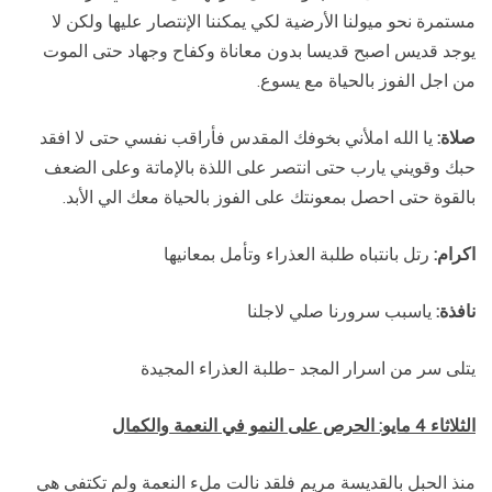
مستمرة نحو ميولنا الأرضية لكي يمكننا الإنتصار عليها ولكن لا
يوجد قديس اصبح قديسا بدون معاناة وكفاح وجهاد حتى الموت
من اجل الفوز بالحياة مع يسوع.
صلاة:
يا الله املأني بخوفك المقدس فأراقب نفسي حتى لا افقد
حبك وقويني يارب حتى انتصر على اللذة بالإماتة وعلى الضعف
بالقوة حتى احصل بمعونتك على الفوز بالحياة معك الي الأبد.
اكرام:
رتل بانتباه طلبة العذراء وتأمل بمعانيها
نافذة:
ياسبب سرورنا صلي لاجلنا
يتلى سر من اسرار المجد -طلبة العذراء المجيدة
ال
ثلاثاء
4 مايو: الحرص على النمو في النعمة والكمال
منذ الحبل بالقديسة مريم فلقد نالت ملء النعمة ولم تكتفي هي