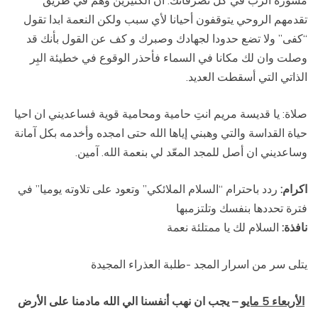
مشورة الرب في كل تصرفاتك. ان الكثيرين وهم في طريق
تقدمهم الروحي يتوقفون أحيانا لأي سبب ولكن النعمة ابدا تقول
“كفى” ولا تضع حدودا لجهادك وصبرك و كف عن القول بأنك قد
وصلت وان لك مكانا في السماء فأحذر الوقوع في خطيئة البِر
الذاتي التي أسقطت العديد.
صلاة: يا قديسة مريم انتِ حامية ومحامية قوية فساعديني ان احيا
حياة القداسة والتي وهبني إياها الله حتى امجده وأخدمه بكل آمانة
وساعديني ان أصل للمجد المعّد لي بنعمة الله. آمين.
اكرام:
ردد باحترام “السلام الملائكي” وتعود على تلاوته يوميا” في
فترة تحددها بنفسك وتلتزمبها
نافذة:
السلام لك يا ممتلئة نعمة
يتلى سر من اسرار المجد -طلبة العذراء المجيدة
الأربعاء 5 مايو
– يجب ان نهب أنفسنا الي الله مادمنا على الأرض