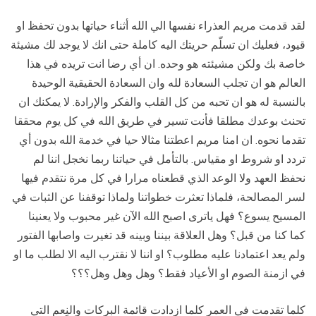
لقد قدمت مريم العذراء نفسها الي الله أثناء حياتها بدون تحفظ او
قيود، فعليك ان تسلّم حريتك اليه كاملة حتى انك لا يوجد لك مشيئة
خاصة بك ولكن مشيئته هو وحده. ان أي رضا انت تريده في هذا
العالم هو ان تجلب السعادة لله وان السعادة الحقيقية الوحيدة
بالنسبة له هو ان تحبه من كل القلب والفكر والإرادة. لا يمكنك ان
تحنث بوعدك مطلقا فأنت تسير في طريق الله في كل يوم محققا
تقدما نحوه. ان امنا مريم اعطتنا مثالا حيا في خدمة الله بدون أي
تردد او شروط او مقياس. بالتأمل في حياتنا ربما نخجل اننا لم
نحفظ العهد ولا الوعد الذي قطعناه مرارا في كل مرة نتقدم فيها
لسر المصالحة، فلماذا تعثرت خطواتنا ولماذا توقفنا عن الثبات في
المسيح يسوع؟ فهل ياترى اصبح الله الآن غير محبوب ولا يعنينا
كما كنا من قبل؟ وهل العلاقة بيننا وبينه قد تغيرت واصابها الفتور
ولم يعد اعتمادنا عليه مطلوب؟ او اننا لا نقترب اليه الا لطلب ما او
في ازمنة الصوم او الأعياد فقط؟ وهل وهل وهل؟؟؟
كلما تقدمت في العمر كلما ازدادت قائمة البركات والنِعم التي