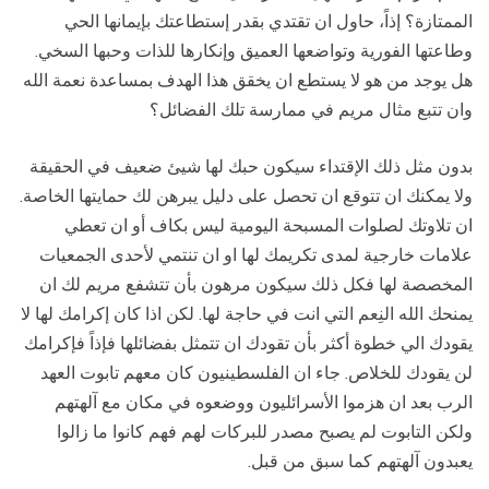
الممتازة؟ إذاً، حاول ان تقتدي بقدر إستطاعتك بإيمانها الحي
وطاعتها الفورية وتواضعها العميق وإنكارها للذات وحبها السخي.
هل يوجد من هو لا يستطع ان يخقق هذا الهدف بمساعدة نعمة الله
وان تتبع مثال مريم في ممارسة تلك الفضائل؟
بدون مثل ذلك الإقتداء سيكون حبك لها شيئ ضعيف في الحقيقة
ولا يمكنك ان تتوقع ان تحصل على دليل يبرهن لك حمايتها الخاصة.
ان تلاوتك لصلوات المسبحة اليومية ليس بكاف أو ان تعطي
علامات خارجية لمدى تكريمك لها او ان تنتمي لأحدى الجمعيات
المخصصة لها فكل ذلك سيكون مرهون بأن تتشفع مريم لك ان
يمنحك الله النِعم التي انت في حاجة لها. لكن اذا كان إكرامك لها لا
يقودك الي خطوة أكثر بأن تقودك ان تتمثل بفضائلها فإذاً فإكرامك
لن يقودك للخلاص. جاء ان الفلسطينيون كان معهم تابوت العهد
الرب بعد ان هزموا الأسرائليون ووضعوه في مكان مع آلهتهم
ولكن التابوت لم يصبح مصدر للبركات لهم فهم كانوا ما زالوا
يعبدون آلهتهم كما سبق من قبل.