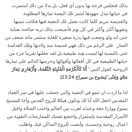
بذلك فتجلس فرحة بها بدون أي فعل، بل بدلا من ذلك استمرت
في حياتها تبذل جهودها لتثمر تلك النِعمة ثمارها المطلوبة.
والقديسة مريم كلما كانت تعمل تلك النعمة فيها فكانت تنميها
وتقويها أكثر وأكثر في كل يوم فأصبحت بذلك تربة صالحة بعناية
حتى انه ولو وضعت فيها بذرة صغيرة للغاية ستثمر مائة ضعف من
الثمار. على الرغم من ذلك فهي قديسة منذ ولادتها وتلك القداسة
حتى بالنسبة لها ليست هبة طبيعية بل لقد جعلتها تقريبا جزء من
حياتها الطبيعية في كل أفعالها وأقوالها وحرصها الدائم على ثمارها
الروحية كقول النبي:”
أَنَا كَالْكَرْمَةِ الْمُنْبِتَةِ النِّعْمَةَ، وَأَزْهَارِي ثِمَارُ
مَجْدٍ وَغِنًى”(يشوع بن سيراخ 23:24).
اذا ما اردت ان تنمو في النعمة والتي حصلت عليها في سر العماد
المقدس اجعل الله أبا لك وتكون هيكلا للروح القدس وأخا للمسيح
يسوع ووارثا معه وعندئذ اهرب من العالم واحبب الصلاة واقبل
الأسرار المقدسة بإستمرار واخضع نفسك للممارسات التقوية من
اعمال روحية وجسدية، وأنصت للروح الساكن فيك واطلب