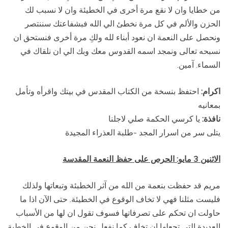
من خطايا وان لا نقع مرة أخرى في الخطيئة وان لا نسبب لك
الحزن والألم في كل مرة نخطئ الي الله فبشفاعتك سننتصر
ونحصل على النعمة ان نعود أبناء لله ولكِ مرة أخرى فنستحق ان
نسبحه تعالى ونمجد اسمه القدوس معك وبك الي ان نلقاك في
السماء. آمين.
اكرام:
احتفظ بنسخة من الكتاب المقدس في بيتك واقرأه وتأمل
بمعانيه
نافذة:
يا كرسي الحكمة صلي لاجلنا
يتلى سر من اسرار المجد -طلبة العذراء المجيدة
الاثنين 3 مايو: الحرص على حفظ النعمة المقدسة
مريم قد حفظت بنعمة من الله من آثر الخطبئة وتبعاتها ولذلك
فليست مثلنا فهي لا تخاف الوقوع في الخطيئة. حتى الآن اذا ما
حاولت ان تحكم على تصرفاتها فسوف تقول ان لها من الأسباب
العديدة التي تجعلها ان تخاف كما نفعل نحن من الوقوع في الخطية