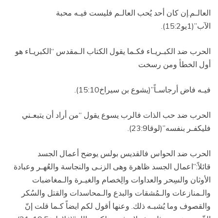
العالـم.إن كان أحد يُحب العالـم فليست فيـه محبة
الآب”(1يو15:2).
الحرب ضد الكبـريـاء فكـما يقول الكتاب الـمقدس “الكبريـاء هو
أول الخطأ ومن رسخت
فيـه فاض أرجاسـاً”(يشوع بن سيراخ15:10).
الحرب ضد حب الذات فالرب يسوع يقول “من أراد أن يتبعـني
فليكفـر بنفسه”(لوقا23:9).
الحرب ضد الحواس فالقديس بولس يوضح أعمال الجسد
قائلاً:”اعمال الجسد ظاهرة وهى الزنـى والنجاسة والعُهـر وعبادة
الأوثان والسِحر والعداوات والِخصام والغيـرة والـمغاضبات
والـمنازعات والـمُشقات والبدع والـمحاسدات والقتل والسُكر
والقصوف وما يُشبـه ذلك. وعنها أقول لكم ايضاً كـما قلت إنّ