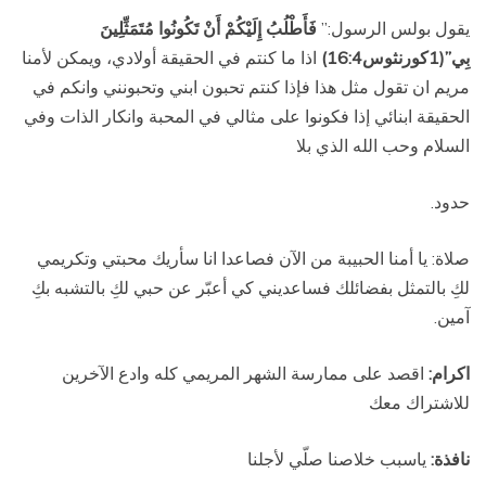
يقول بولس الرسول:”
فَأَطْلُبُ إِلَيْكُمْ أَنْ تَكُونُوا مُتَمَثِّلِينَ
بِي”(1كورنثوس16:4)
اذا ما كنتم في الحقيقة أولادي، ويمكن لأمنا
مريم ان تقول مثل هذا فإذا كنتم تحبون ابني وتحبونني وانكم في
الحقيقة ابنائي إذا فكونوا على مثالي في المحبة وانكار الذات وفي
السلام وحب الله الذي بلا
حدود.
صلاة: يا أمنا الحبيبة من الآن فصاعدا انا سأريك محبتي وتكريمي
لكِ بالتمثل بفضائلك فساعديني كي أعبّر عن حبي لكِ بالتشبه بكِ
آمين.
اكرام:
اقصد على ممارسة الشهر المريمي كله وادع الآخرين
للاشتراك معك
نافذة:
ياسبب خلاصنا صلّي لأجلنا