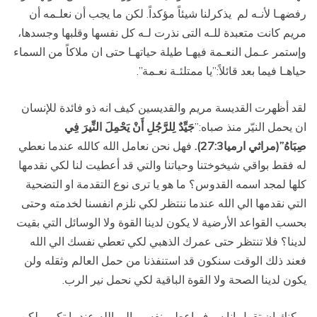
رفضهـا لأنـه لم يذكرلنا شيئاً مؤكداً. لكن ما يجب أن نعلـمه أن
مريم كانت متعبدة للـه التى نذرت لـه كل نفسها وقلبها وجسدها،
وإستمر عـمل النعـمة فيهـا طيلة حياتهـا حتى ان ملاكاً من السماء
حياهـا فيما بعد قائلاً:”يا ممتلئـة نعـمة”.
لقد أظهرت القديسة مريم والقديسين كيف انه ذو فائدة للإنسان
ان يحمل النيّر منذ صباه:”
جَيِّدٌ لِلرَّجُلِ أَنْ يَحْمِلَ النِّيرَ فِي
صِبَاهُ”(مراثي ارميا27:3).
فهل نحن نعامل الله كالله عندما نعطي
له فقط بواقي شيخوختنا وحياتنا والتي قد أعطيت لنا لكي نقدمها
كلها لمجد اسمه القدوس؟ ما هو يا ترى نوع التقدمة او التضحية
التي نقدمها الي الله عندما ننتظر لكي نلزم انفسنا لخدمته وحتى
بحسب القواعد الأرضية لا يكون لدينا القوة ولا الوسائل التي بقيت
لدينا؟ فلا تنتظر حتى عمرك الذهبي لكي تعطي نفسك الي الله
فعند ذلك الوقت سنكون قد استنفذنا من حمل العالم وثقله ولن
يكون لدينا الصحة ولا القوة الباقية لكي نحمل نير الرب.
يمكنك ان تقول انا سوف اعطي نفسي الي الله عندما تكبر ولكن