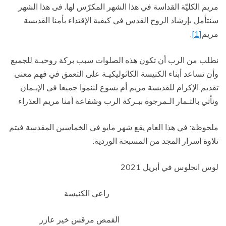
مريم الكليّة القداسة في هذا الشهر المكرّس لها
.
فى هذا الشهر
سنتأمل بإرشاد الروح القدس في كيفية الإقتداء بأمنا القديسة
مريم
[1]
.
نطلب من الرب أن تكون هذه الصلوات سبب بركة روحيـة للجميع
وأن تساعد أبناء الكنيسة الكاثوليكيـة على التعمق في فهم معنى
تقديم الإكرام للقديسة مريم أم يسوع لننموا جميعا فى الإيـمان
ونأتي بالثـمار الـمرجوة ببـركة الرب وشفاعة أمنا مريم العذراء
ملحوظة: في هذا العام يقع شهر مايو في الخماسين المقدسة فيتم
تلاوة اسرار المجد من المسبحة الوردية.
لوس انجلوس في أبريل 2021
راعي الكنيسة
القمص مرقس خير عازر