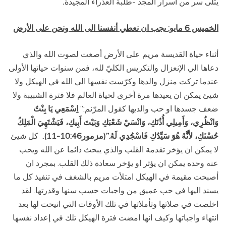
يتلى سر من اسرار المجد -طلبة العذراء المجيدة
.
الخميس 6 مايو:
يجب ان نعطي أنفسنا الى الله ونحن على الأرض
أثناء حياة القديسة مريم على الأرض أصغت لصوت الله والذي
دعاها الي الإنعزال والتكريس الكليّ لله، فمن سنوات حياتها الأولى
عندما تركت منزل والدها وكرّست نفسها الي الله في الهيكل ولا
شيئ يمكن ان يعيدها مرة أخرى لحياة العالم فلا فترة الشبيبة ولا
ضعف جسدها او حب والديها كقول المرّنم:”
اِسْمَعِي يَا بِنْتُ
وَانْظُرِي، وَأَمِيلِي أُذُنَكِ، وَانْسَيْ شَعْبَكِ وَبَيْتَ أَبِيكِ، فَيَشْتَهِيَ الْمَلِكُ
حُسْنَكِ، لأَنَّهُ هُوَ سَيِّدُكِ فَاسْجُدِي لَهُ.”(مزمور10:46-11).
كل شيئ
لا يمكن ان يؤخر تقدمة القلب والذي يبحث دائما عن الله ويحب
عنه وحده يمكن ان يؤثر او يؤخر سعادة ذلك القلب. بمجرد ان
أصبحت مقيمة في الهيكل امتلأت مريم بالشغف في تنفيذ كل ما
يسند اليها في حب عميق من واجبات حسب سنها وقدرتها. لقد
اخلصت في صلاتها وتأملاتها في تلك الأوقات التي اتيحت لها بعد
انتهاء واجباتها وكيف انها امضت فترة الهيكل تلك في إعداد نفسها