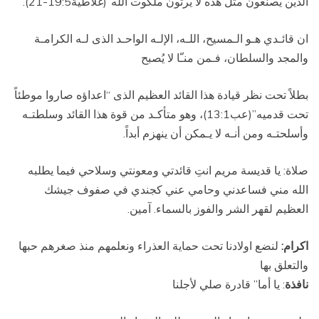
الذّين يصنعون مثل هذه لا يرثون ملكوت الله”(غلاطية19:5-21).
ان قائـدي هـو الـمسيح، اللـه، الإلـه الواحـد الذى لـه الكرامـة
والمجد والسلطان، فـمن منـّا لا يُصبح
بطلاً تحت نظر قيادة هذا القائد العظيم الذى “اعداؤه صاروا موطئاً
تحت قدميه”(عب13:1)، وهو متأكـد من قوة هذا القائد وسلطتـه
وأسلحتـه ومن أنـه لا يـمكن أن ينهزم أبداً.
صلاة: يا قديسة مريم انتِ قائدتي ومعونتي وسلاحي فيما يطلبه
الله مني فساعدني وحامي عني كجندي في صفوف جيشك
العظيم لقهر الشر والفوز بالسماء. آمين.
اكرام:
لنضع اولادنا تحت حماية العذراء ونعلمهم منذ صغرهم حبها
والتعلق بها
نافذة
: يا أما” قادرة صلي لأجلنا