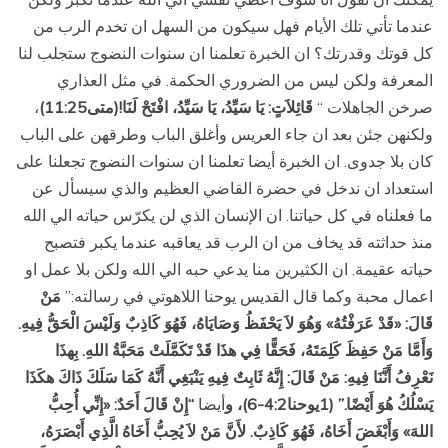
عندما تأتي تلك الأيام فهل سيكون من السهل ان تخدم الرب من
كل قوتك وقدرتك؟ ان الخبرة تعلمنا ان سنوات النضوج ستجلب لنا
المعرفة ولكن ليس من الضروري الحكمة. في مثل العذاري
صرخن الجاهلات “
قَائِلاَتٍ: يَا سَيِّدُ، يَا سَيِّدُ، افْتَحْ لَنَا!(متى11:25)
،
ولكنهن جئن بعد ان جاء العريس وأغلق الباب وطرقهن على الباب
كان بلا جدوى. ان الخبرة أيضا تعلمنا ان سنوات النضوج تجعلنا على
استعداد ان ندخل في حضرة القاضي العظيم والذي سيسأل عن
ما فعلناه في كل حياتنا. ان الإنسان الذي لن يكرّس حياته الي الله
منذ حداثته قد يخاف من ان الرب قد يعاقبه عندما يكبر فتصبح
حياته عقيمة. ان الكثيرين منا يدعي حبه الي الله ولكن بلا عمل او
اعمال محبة وكما قال القديس يوحنا اللاهوتي في رسالته:”
مَنْ
قَالَ: «قَدْ عَرَفْتُهُ» وَهُوَ لاَ يَحْفَظُ وَصَايَاهُ، فَهُوَ كَاذِبٌ وَلَيْسَ الْحَقُّ فِيهِ.
وَأَمَّا مَنْ حَفِظَ كَلِمَتَهُ، فَحَقًّا فِي هذَا قَدْ تَكَمَّلَتْ مَحَبَّةُ اللهِ. بِهذَا
نَعْرِفُ أَنَّنَا فِيهِ: مَنْ قَالَ: إِنَّهُ ثَابِتٌ فِيهِ يَنْبَغِي أَنَّهُ كَمَا سَلَكَ ذَاكَ هكَذَا
يَسْلُكُ هُوَ أَيْضًا.” (1يوحنا4:2-6)، و
أيضا
“إِنْ قَالَ أَحَدٌ: «إِنِّي أُحِبُّ
اللهَ» وَأَبْغَضَ أَخَاهُ، فَهُوَ كَاذِبٌ. لأَنَّ مَنْ لاَ يُحِبُّ أَخَاهُ الَّذِي أَبْصَرَهُ،