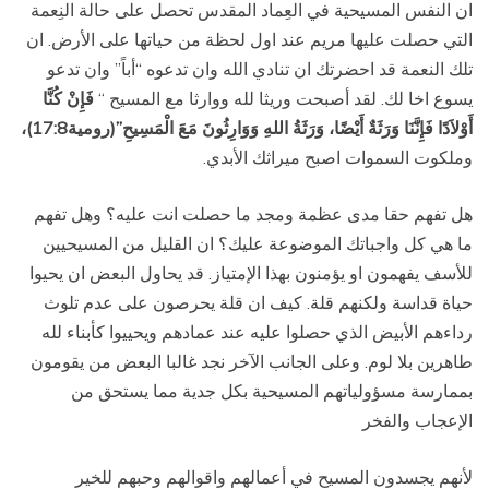
ان النفس المسيحية في العِماد المقدس تحصل على حالة النِعمة
التي حصلت عليها مريم عند اول لحظة من حياتها على الأرض. ان
تلك النعمة قد احضرتك ان تنادي الله وان تدعوه “أباً” وان تدعو
يسوع اخا لك. لقد أصبحت وريثا لله ووارثا مع المسيح “
فَإِنْ كُنَّا
أَوْلاَدًا فَإِنَّنَا وَرَثَةٌ أَيْضًا، وَرَثَةُ اللهِ وَوَارِثُونَ مَعَ الْمَسِيحِ”(رومية17:8)،
وملكوت السموات اصبح ميراثك الأبدي.
هل تفهم حقا مدى عظمة ومجد ما حصلت انت عليه؟ وهل تفهم
ما هي كل واجباتك الموضوعة عليك؟ ان القليل من المسيحيين
للأسف يفهمون او يؤمنون بهذا الإمتياز. قد يحاول البعض ان يحيوا
حياة قداسة ولكنهم قلة. كيف ان قلة يحرصون على عدم تلوث
رداءهم الأبيض الذي حصلوا عليه عند عمادهم ويحييوا كأبناء لله
طاهرين بلا لوم. وعلى الجانب الآخر نجد غالبا البعض من يقومون
بممارسة مسؤولياتهم المسيحية بكل جدية مما يستحق من
الإعجاب والفخر
لأنهم يجسدون المسيح في أعمالهم واقوالهم وحبهم للخير