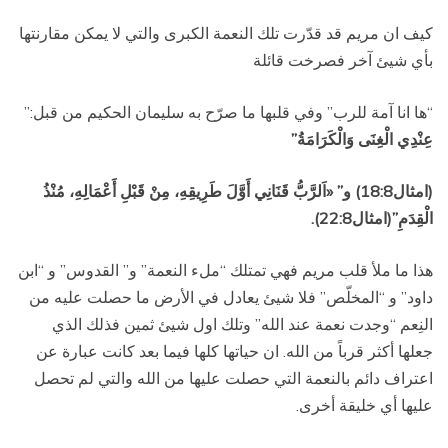
كيف ان مريم قد قدّرت تلك النعمة الكبرى والتي لا يمكن مقارنتها
بأي شيئ آخر فصرخت قائلة
“ها انا آمة للرب” وفي قلبها ما صرّح به سليمان الحكيم من قبل:”
عِنْدِي الْغِنَى وَالْكَرَامَةُ”
(امثال18:8) و”
«اَلرَّبُّ قَنَانِي أَوَّلَ طَرِيقِهِ، مِنْ قَبْلِ أَعْمَالِهِ، مُنْذُ
الْقِدَمِ”(امثال22:8).
هذا ما ملأ قلب مريم فهي تمتلك “ملء النعمة” و” القدوس” و “ابن
داود” و “المخلّص” فلا شيئ يعادل في الأرض ما حصلت عليه من
النِعم “وجدت نعمة عند الله” وتلك اول شيئ ثمين فذلك الذي
جعلها أكثر قرباً من الله. ان حياتها كلها فيما بعد كانت عبارة عن
اعتراف دائم بالنعمة التي حصلت عليها من الله والتي لم تحصل
عليها أي خليقة أخرى.