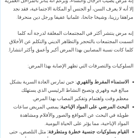
إنه مرض يصيب الرجال والنساء، وبرغم أنه يتأثر بالمراحل العمرية
إلا أنه لا يعرف السن، أو الجنس أو المكانة الاجتماعية، فقد نجد
مراهقا رزينا، وشيخا جانحا، علمانيا عفيفا ورجل دين منحرفا.
إنه مرض ينتشر أكثر في المجتمعات المغلقة لدرجة أنه كلما
اتسمت المجتمعات بالتحجر والتظاهر الديني والتكلم عن الأخلاق
كلما كانت نسبة المصابين بهذا المرض أكبر وأعمق وأكثر انتشارا.
السلوكيات والتصرفات التي تظهر الإصابة بهذا المرض:
الاستمناء المفرط والقهري
: حين تمارس العادة السرية بشكل
مبالغ فيه وقهري وتصبح النشاط الرئيسي الذي يستهلك
معظم وقت واهتمام وتفكير المصاب بهذا المرض.
البحث المرضي على المواد الإباحية:
يمضي المريض ساعات
طويلة في البحث عن المواقع والصور والأفلام ومشاهدة
المواد الإباحية، مما يؤثر على الحياة اليومية.
القيام بسلوكيات جنسية خطرة ومتطرفة:
مثل التلصص، حتى