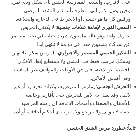
على الأقارب، والسعي لممارسة الجنس بأي شكل وبأي ثمن.
وحين يصل الأمر إلى التطرف أما عبر التشدد المرضي
ورفض كل ما هو جنسي أو الانخراط في الدعارة والخلاعة.
السعي القهري لإقامة علاقات جنسية:
لا يكتفي المريض
بشريك واحد وهو غالبا ما يخون شريك حياته في بحث مستمر
عن شركاء جنسيين جدد، في دوامة لا تنتهي ابدا.
التفكير الجنسي المستمر والاجتراري:
المريض يفكر ليلا نهارا
وبشكل مرضي فقط في الجنس ولا يستطيع إبعاد الأفكار
الجنسية عن ذهنه، حتى في الأوقات والمواقف غير المناسبة
وفي أقدس الأماكن.
التحرش الجنسي:
يمارس المريض سلوكيات تحرشية أو غير
لائقة، وقد يصل به الأمر للتحرش حتى بأقاربه وخاصة
بالأطفال والضعفاء وأصحاب الإعاقة. إن رغبته المرضية
تجعله لا يتوانى ولا يتراجع ولا يلتزم بأي أحكام أخلاقية أو أدبية.
ثانياً: خطورة مرض الشبق الجنسي