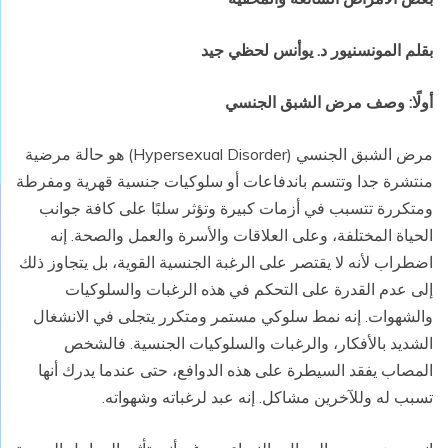
بقلم المونسنيور د. يوأنس لحظي جيد
أولًا: وصف مرض الشبق الجنسي
مرض الشبق الجنسي (Hypersexual Disorder) هو حالة مرضية
منتشرة جدا وتتسم باندفاعات أو سلوكيات جنسية قهرية ومفرطة
ومتكررة تتسبب في أزمات كبيرة وتؤثر سلبًا على كافة جوانب
الحياة المختلفة، وعلى العلاقات والأسرة والعمل والصحة. إنه
اضطراب لأنه لا يقتصر على الرغبة الجنسية القوية، بل يتجاوز ذلك
إلى عدم القدرة على التحكم في هذه الرغبات والسلوكيات
والشهوات. إنه نمط سلوكي مستمر ومتكرر يتجلى في الانشغال
الشديد بالأفكار، والرغبات والسلوكيات الجنسية. فالشخص
المصاب يفقد السيطرة على هذه الدوافع، حتى عندما يدرك أنها
تسبب له وللآخرين مشاكل. إنه عبد لرغباته وشهواته.