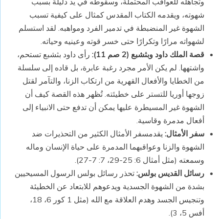
وتجاهله للعواقب المحتملة، وسقوطه في يد دليلة بسبب
شهوته، ويقدمه الكتاب المقدس كمثال على كيفية تسبب
الشهوة غير المنضبطة في تدمير الفرد ومواهبه. لقد استسلم
لشهواته مرارًا وتكرارًا حتى خسر قوته وعينيه وحياته.
قصة الملك داود وبثشبع (2 صم 11):
رأى داود بثشبع تستحم،
واشتهها. لم يكن الأمر مجرد رغبة عابرة، بل قاده إلى سلسلة
من الخطايا والأفعال القهرية من ارتكاب الزنا، والتآمر لقتل
زوجها أوريا للتستر على خطيئته. تُظهر هذه القصة كيف أن
الشهوة غير المسيطرة عليها يمكن أن تدفع حتى الانبياء إلى
أفعال مدمرة وقاسية.
سفر الأمثال:
يقدمسفر الأمثال الكثير من التحذيرات ضد
الشهوة والزنا وعواقبهما المدمرة على حياة الإنسان وماله
وسمعته (مثل أمثال 6: 25-29، 7: 7-27).
رسائل القديس بولس:
تحذر رسائل بولس الرسول المسيحيين
بشدة من الشهوة الجسدية ويدعوهم للابتعاد عن الخطيئة
وتنجيس الجسد وهدم العلاقة مع الله (مثل 1 كور 6، 18،
أفس 5، 3).