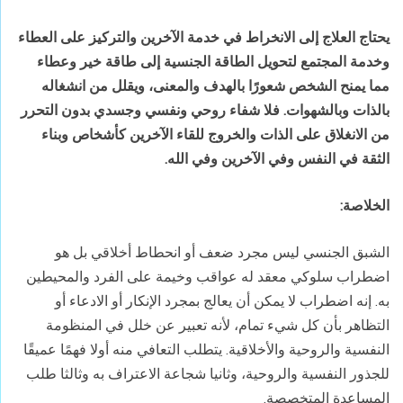
يحتاج العلاج إلى الانخراط في خدمة الآخرين والتركيز على العطاء
وخدمة المجتمع لتحويل الطاقة الجنسية إلى طاقة خير وعطاء
مما يمنح الشخص شعورًا بالهدف والمعنى، ويقلل من انشغاله
بالذات وبالشهوات
.
فلا شفاء روحي ونفسي وجسدي بدون التحرر
من الانغلاق على الذات والخروج للقاء الآخرين كأشخاص وبناء
الثقة في النفس وفي الآخرين وفي الله.
الخلاصة
:
الشبق الجنسي ليس مجرد ضعف أو انحطاط أخلاقي بل هو
اضطراب سلوكي معقد له عواقب وخيمة على الفرد والمحيطين
به. إنه اضطراب لا يمكن أن يعالج بمجرد الإنكار أو الادعاء أو
التظاهر بأن كل شيء تمام، لأنه تعبير عن خلل في المنظومة
النفسية والروحية والأخلاقية. يتطلب التعافي منه أولا فهمًا عميقًا
للجذور النفسية والروحية، وثانيا شجاعة الاعتراف به وثالثا طلب
المساعدة المتخصصة.