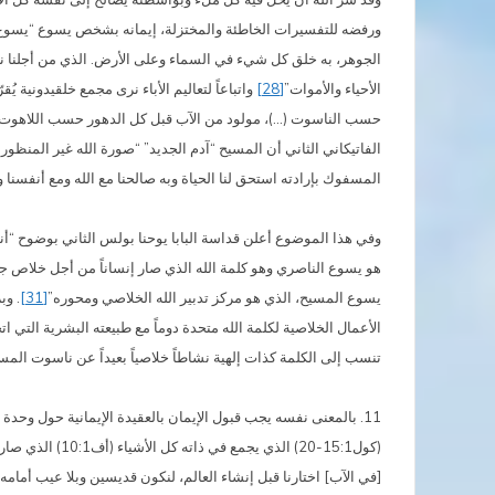
ورفضه للتفسيرات الخاطئة والمختزلة، إيمانه بشخص يسوع “يسوع الم
الجوهر، به خلق كل شيء في السماء وعلى الأرض. الذي من أجلنا نح
الأحياء والأموات”
[28]
واتباعاً لتعاليم الأباء نرى مجمع خلقيدونية 
حسب الناسوت (…)، مولود من الآب قبل كل الدهور حسب اللاهوت، وفي
المسفوك بإرادته استحق لنا الحياة وبه صالحنا مع الله ومع أنفسنا و
وفي هذا الموضوع أعلن قداسة البابا يوحنا بولس الثاني بوضوح “
هو يسوع الناصري وهو كلمة الله الذي صار إنساناً من أجل خلاص ج
يسوع المسيح، الذي هو مركز تدبير الله الخلاصي ومحوره”
[31]
. وب
الأعمال الخلاصية لكلمة الله متحدة دوماً مع طبيعته البشرية التي
تنسب إلى الكلمة كذات إلهية نشاطاً خلاصياً بعيداً عن ناسوت الم
11. بالمعنى نفسه يجب قبول الإيمان بالعقيدة الإيمانية حول وحد