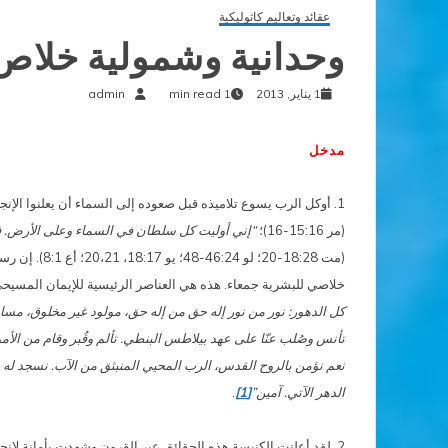
عقائد وتعاليم كاثوليكية
وحدانية وشمولية خلاص
1 يناير, 2013
1 min read
admin
مدخل
1. أوكل الرب يسوع تلاميذه قبل صعوده إلى السماء أن يعلنوا الإنجيل للعالم أجمع قبل أن يعمدوا كل الأمم:
(مر 15:16-16)؛
“إني أوليت كل سلطان في السماء وعلى الأرض. فا
(مت 18:28-0
خلاصي للبشرية جمعاء. هذه هي العناصر الرئيسية للإيمان المسيح
كل الدهور: نور من نور إله حق من إله حق، مولود غير مخلوق، مسا
تأنس وصُلب عنّا على عهد بيلاطس البنطي. تألم وقُبر وقام من الأم
نعم نؤمن بالروح القدس، الرب المحيي المنبثق من الآب. نسجد له ون
الدهر الآتي. آمين”
[1]
.
2. لقد أعلنت الكنيسة هذه الحقائق عبر القرون وشهدت بأمانة لإنجيل يسوع. في نهاية الألف الثاني الميلادي مازالت هذه الرسالة بعيدة عن الوصول إلى الكمال