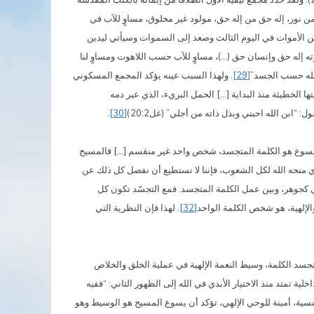
ن نور، إله حق من إله حق، مولود غير مخلوق، مساوٍ للآب في
ن الأموات في اليوم الثالث وصعد إلى السموات وسيأتي ليدين
سوته إله حق وإنسان حق (…)، مساوٍ للآب حسب اللاهوت ومساوٍ لنا
الله حسب الجسد”
[29]
. ولهذا السبب عينه يؤكد المجمع المسكوني
 صورة التشابه مع الله، التي شوهتها الخطيئة منذ البداية […] الحمل البريء، الذي عبر دمه
“ابن الله احبني وبذل ذاته من أجلي” (غل20:2)
[30]
.
 فيسوع هو الكلمة المتجسد، شخص واحد غير منقسم […] فالمسيح
ي منحه الله لكل الشعوب، فإننا لا نستطيع أن نفصل كل ذلك عن
ي كجوهر، وبين عمل الكلمة المتجسد. فمع التجسّد تكون كل
الإلهية، هو شخص الكلمة الواحد
[32]
. لهذا فإن النظرية التي
 تجسد الكلمة، وسيط النعمة الإلهية في عملية الخلق والخلاص
اءً (1كور 30:1) لذلك فإن سر المسيح يحمل في ذاته وحدة داخلية تمتد منذ الاختيار الأبدي في الله إلى الظهور الثاني: “ففيه
نكون قديسين وبلا عيب أمامه في المحبة” (أفس4:1). وبه صرنا ورثة… (أفس11:1) (ونص رو 29:8-30). والرئاسة الكنسية، أمينة للوحي الإلهي، تؤكد أن يسوع المسيح هو الوسيط وهو