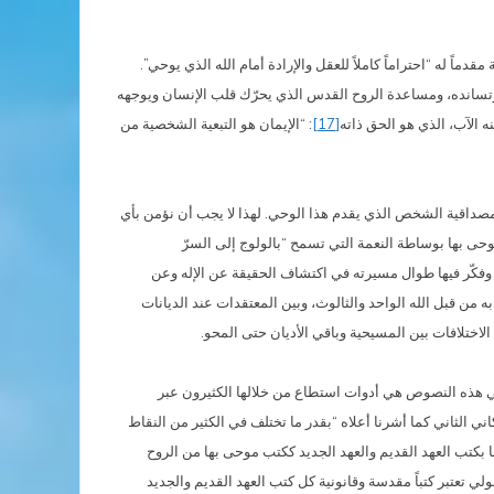
 عن طريقها يترك الإنسان نفسه لله كاملاً وبحرية مقدماً له “احتراماً كاملاً للعقل والإرادة أمام الله الذي يوحي”.
ان وتسانده، ومساعدة الروح القدس الذي يحرّك قلب الإنسان ويوجهه
ه الآب، الذي هو الحق ذاته
[17]
: “الإيمان هو التبعية الشخصية من
مصداقية الشخص الذي يقدم هذا الوحي. لهذا لا يجب أن نؤمن بأي
لموحى بها بوساطة النعمة التي تسمح “بالولوج إلى السرّ
ان وفكّر فيها طوال مسيرته في اكتشاف الحقيقة عن الإله وعن
به من قبل الله الواحد والثالوث، وبين المعتقدات عند الديانات
ختلافات بين المسيحية وباقي الأديان حتى المحو.
في هذه النصوص هي أدوات استطاع من خلالها الكثيرون عبر
كاني الثاني كما أشرنا أعلاه “بقدر ما تختلف في الكثير من النقاط
 بكتب العهد القديم والعهد الجديد ككتب موحى بها من الروح
لي تعتبر كتباً مقدسة وقانونية كل كتب العهد القديم والجديد