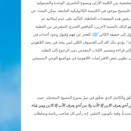
شخصية بين الكلمة الأزلي ويسوع الناصري، الوحدة والشمولية
 للمسيح موجود في الكنيسة الكاثوليكية الجامعة. يمكن البحث عن
 بعض هذه المعتقدات الخاطئة: التأكيد على عدم إمكانية حد
و كذلك بالنسبة لآخرين؛ التناقض الجذري المفترض بين العقلية
ول إلى حقيقة الكائن”
[8]
، العجز عن فهم وقبول وجود أحداث في
ائية”؛ يؤدي ذلك كله إلى الخسوف الكلي لمن يتخذ في بحثه اللاهوتي
ل إلى قراءة وتفسير الكتاب المقدس دون الرجوع إلى التقليد
لى تطوير بعض الافتراضات اللاهوتية في مواضيع الوحي المسيحي
المطلق والكامل الذي تحقّق في سرّ يسوع المسيح المتجسّد. حيث
 أحدٍ يعرف الابن إلا الأب ولا من أحدٍ يعرف الآب إلا الابن ومن شاء
 حلولاً جسدياً، وفيه تكونون كاملين. إنه رأس كل صاحب رئاسة وسلطان