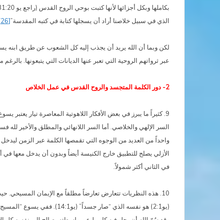
بكاملها وبكل أجزائها لأنها كتبت بوحي الروح القدس (راجع يو 31:20؛ 2تيمو 16:3، 2بط19:1-21؛ 15:3-16) وكاتبها جميعاً هو الله الذي سلمها للكنيسة”
الذي في سبيل خلاصنا أراد أن يسجلها كتابة في كتبه المقدسة”
[26]
لكن وبما أن الله يريد أن يجذب إليه كل الشعوب عن طريق ابنه يسو
عبر ثرواتهم الروحية التي تعبر عنها الديانات التي يتبعونها. بالرغم
2- دور الكلمة المتجسد والروح القدس في عمل الخلاص
9. كثيراً ما يبرز في بعض الأفكار اللاهوتية المعاصرة تيار يع
السر الإلهي والخلاصي. أما السر اللانهائي والمطلق والأخير لله فس
واحداً من العديد من الوجوه التي تقمصها الكلمة عبر الزمن ليدخل
الأزلي يصلح للتطبيق خارج الكنيسة أيضاً وبدون أن يدخل معها في 
في الثاني أكثر شمولاً.
10. هذه النظريات تتعارض تعارضاً مطلقاً مع الإيمان المسيحي. ح