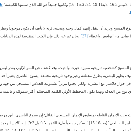
[25]
.
ع المسيح ويريد أن ينقل إليهم كمال وحيه ومحبته. فإنه لا يأنف أن يكون موجوداً وبط
 ما تعاني من “نواقص وأخطاء”
[27]
. وبالرغم عن ذلك فإن الكتب المقدسة لهذه الديانات 
تبر يسوع المسيح كشخصية تاريخية مميزة عبرت وانتهت، وقد كشف عن السر الإلهي بقدر 
وف يظهر للبشرية بطرق مختلفة وعبر وجوه تاريخية مختلفة. يسوع الناصري يعتبر أحد هذه
 في حوار خلاصي مع البشرية. ولكي يجدوا تبريراً لشمولية الخلاص المسيحي من جهة وللت
أي نوع من العلاقة وبهذا يكون المخطط الأولي للكلمة المتجسّد. أكثر شموليّة وعالمي
يث يجب الإيمان القاطع بمنطوق الإيمان المسيحي القائل: إن يسوع الناصري، ابن مريم وحد