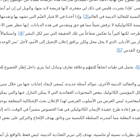
سبة للتقاليد الدينية في العالم
[3]
. وإذا أخذنا في الاعتبار القيّم التي تشهد بها وتقدمه
سة الكاثوليكية لا ترفض شيئاً مما هو حق ومقدس في هذه الديانات. إنها تنظر بعين الا
حه، لكنها كثيراً ما تعكس شعاعاً من تلك الحقيقة التي تنير لكل البشر”
[4]
. واستكمالا
رسة العملية للحوار بين الأديان، الذي لا يحل محل ولكن يرافق إعلان الإنجيل إلى الأمم، لأجل 
وح القدس”
[5]
.
، يحمل في طياته اتجاهاً للتفهّم وعلاقة تعارف وتبادل لما يثري داخل إطار الخضوع لل
ي والتقاليد الدينية الأخرى، تتوالد أسئلة جديدة، يُسعى لإيجاد إجابات عنها من خلال
 وكل المؤمنين الكاثوليك ببعض المحتويات العقائدية التي لا يمكن التنازل عنها والتي 
 المعاصرة. ليس الغرض من الأسلوب العرضي لهذا الإعلان بحث الإشكالية المتعلقة بوحد
لان هو إعادة طرح عقيدة الإيمان الكاثوليكي في هذا الخصوص مشيراً في الوقت ذاته 
قيدة المعلنة مما أصدرته السلطة الكنسية من وثائق بهدف الإلحاح والتركيز على بعض ال
بل نظريات نسبية أو تناسبية، تهدف إلى تبرير التعدّدية الدينية، ليس فقط بالواقع بل أيض