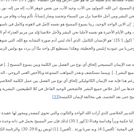
سيح، ابن الله، المولود من الآب، وحيد الآب، من نفس جوهر الأب، إله من إله، نور م
ن البشر ومن أجل خلاصنا نزل من السماء وتجسد وصار إنساناً، تألم ومات وقام من بي
يُقرّ “إن الابن الواحد الوحيد، ربنا يسوع المسيح هو نفسه كامل في لاهوته وكامل في نا
 الأيام الأخيرة هو نفسه لأجلنا نحن البشر ولأجل خلاصنا وُلد من مريم العذراء أم 
الفاتيكاني الثاني أن المسيح “آدم الجديد” “صورة الله غير المنظور” (كول 15:1) “هو الإنسان الكامل، الذي أعاد لبني آدم
حررنا من عبودية إبليس والخطيئة، وهكذا يستطيع كل واحد منّا أن يردد مع بولس الرسول: 
أنه ضد الإيمان المسيحي إلحاق أي نوع من الفصل بين الكلمة وبين يسوع المسيح […]
ميع البشر […]. وبينما نستكشف ونقدر المواهب المتنوعة وبالأخص الغنى الروحي ، الذ
رغم هذا فإنه ضد الإيمان الكاثوليكي إلحاق أي نوع من الفصل بين عمل الكلمة الخلاص
 اتخذها من أجل خلاص جميع البشر. فالشخص الوحيد الفاعل في كلا الطبيعتين، البشرية و
سيح حتى بعد التجسد، هي مخالفة لإيمان الكنيسة
[33]
.
ة التدبير الخلاصي الذي أراده الله الواحد والثالوث والتي تحوي كمصدر ومحور لها عقيدة
(كول15:1-20) الذي يجمع في ذاته كل الأشياء (أف10:1) الذي صار لنا حكمة وبراً وقداسة وفد
[في الآب] اختارنا قبل إنشاء العالم، ل