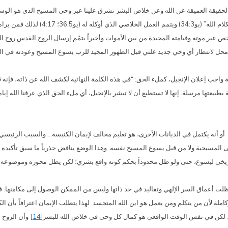
إن الحقيقة العميقة عن الله وعن خلاص البشر تشرق علينا عبر وحي المسيح الذي هو الو
 عبر موته وقيامته المجيدة من بين الأموات وأخيراً يتمّم إرسال الروح القدس روح الح
انتظار أي وحي جديد علني قبل الظهور المجيد للرب يسوع المسيح وعودته في المجد (1تيمو 14:6، ب
واجب إعلان الإنجيل، كملء الحق: “في هذه الكلمة النهائية لكشف الله عن ذاته، فإنه 
بيعتها مرسلة. إنها لا تستطيع أن لا تبشر بالإنجيل، أي ملء الحق الذي عرفنا الله إياه
و أنه يكتمل في الديانات الأخرى، هو تعليم مخالف لإيمان الكنيسة… والسبب الرئيسي له
ا حتى المسيحية ولا من قبل يسوع المسيح نفسه. وهذا الوضع يناقض جذرياً ما سبق تأكي
اريخي ليسوع، حتى ولو ظل محدوداً بحكم كونه واقع بشري؛ لكن يظل محوره وموضوعه 
لت أعماق السر الإلهي وتقاليد في حد ذاتها وليس من الممكن الوصول إلى مكامنها. فالح
 لأن من يتكلم ومن يعمل هو ابن الله المتجسد. لهذا يتطلب الإيمان اعترافاً بأن الك
رك، لكن في نفس الوقت الواقعي هو كمال كل وحي في خلاص الله للبشر
[14]
وأن الروح 