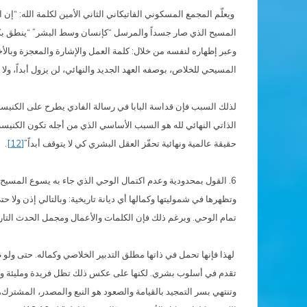
ويعلّم المجمع المسكوني الفاتيكاني الثاني الأمين لكلمة الله: “
وعبر إظهاره لنفسه من خلال: كلمة العمل والإشارة والمعجزة وبالأخص
المسيحي للخلاص، بوصفه العهد الجديد والنهائي، لن يزول أبداً، ولا محل ل
لذلك السبب فإن قداسة البابا في رسالة الفادي يطرح على الكنيسة 
الذاتي النهائي لله هو السبب الأساسي الذي من أجله تكون الكنيسة بط
حقيقة عالمية ونهائية تحفّز العقل البشري كي لا يتوقف أبداً”
[12]
.
6. القول بمحدودية وعدم اكتمال الوحي الذي جاء به يسوع المسيح أ
وتظهرها في شموليتها وكمالها أي ديانة تاريخية: وبالتالي إذن ول
تمام الوحي. وبرغم ذلك فإن الكلمات والأعمال ومجمل الحدث الت
لهذا فإنها تحمل في ذاتها مطلق التدبير الخلاصي وكماله. حتى ولو ظ
تقدم في أسلوب بشري. لكنها على عكس ذلك تظل فريدة ومليئة وكاملة
وتنتهي بسر التمجيد بالقيامة والصعود هو النبع والمصدر، المشت