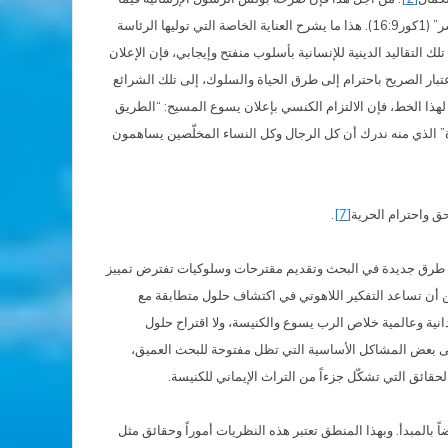
يخص الالتزام الإرسالي لكل معمد: هي أكثر معاصرة من أي وقت مضى “فإذا بشرت، فليس في ذلك لي مفخرة، لأنها فريضة لابد منها، والويل لي إن لم أبشر” (1كور16:9). هذا ما يشرح العناية الخاصة التي توليها الرئاسة
ا تلك التقاليد الدينية للإنسانية بأسلوب منفتح وإيجابي، فإن الإعلان
عتبار الصريح باحترام إلى طرق الحياة والسلوك، إلى تلك الشرائع
ً لهذا الخط، فإن الالتزام الكنسي بإعلان يسوع المسيح: “الطريق
“سر الوحدة” الذي منه ندرك أن كل الرجال وكل النساء المخلّصين يساهمون
حق واحترام الحرية
[7]
.
 تبني طرق جديدة في البحث وتقديم مقترحات وسلوكيات تفترض تمييز
يمكن أن تساعد التفكير اللاهوتي في اكتشاف حلول متطابقة مع
انية وعالمية خلاص الرب يسوع والكنيسة، ولا اقتراح حلول
إلى بعض المشاكل الأساسية التي تظل مفتوحة للبحث العميق،
حقائق التي تشكّل جزءاً من التراث الإيماني للكنيسة.
اً بالمبدأ. وبهذا المنطق تعتبر هذه النظريات أموراً وحقائق مثل