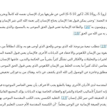
7. الإجابة المناسبة على ما يقدمه الله من وحي هي “طاعة الإيمان” (رو5:1، رو26:16، 2كور 5:10-6) التي
 النعمة: “وحتى يمكن قبول هذا الإيمان يحتاج الإنسان إلى نعمة الله التي تثير الإيم
 ويؤمنون به”
[16]
. والطاعة الإيمانية تعني قبول الحق الموحى به بالمسيح، والذي يضمن
 به من الله من الحق”
[18]
.
[19]
تتطلب تبعية مزدوجة: لله الذي يوحي وللحق الذي أوحى هو به، وذلك انطلاقاً من 
بقوة بين الإيمان اللاهوتي والاعتقاد في الديانات الأخرى. فالإيمان يعني قبول النعمة ا
لخبرات والتحليلات والأفكار التي تشكّل كنزاً بشرياً من الحكمة والتدين، عاشها الإنس
المعاصر، لذلك كثيراً ما يحدث الخلط بين الإيمان اللاهوتي الذي يعني قبول الحق الموحى 
مطلق وعاجزة عن الوصول إلى الله الذي يكشف عن ذاته. وهناك من يدعو إلى تخفيض الا
لمقدسة لدى الأديان الأخرى. وهنا بالطبع يجب الاعتراف بأن بعض العناصر الموجودة 
نه اعتباراً لأساليب الحياة والشرائع والعقائد الخاصة بهذه الديانات يؤكد المجمع الفاتي
ك الحقيقة التي تنير لكل إنسان”
[23]
. التقليد الكنسي يحدد الكتب المقدسة الموحى بها
 يقدم الصيغة الإيمانية عن الوحي معلماً: “أن الكنيسة المقدسة الأم حسب التعليم الرسو