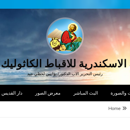
الاسكندرية للاقباط الكاثوليك
رئيس التحرير الاب الدكتور/ يؤانس لحظي جيد
 والصورة
البث المباشر
معرض الصور
دار القديس
Home