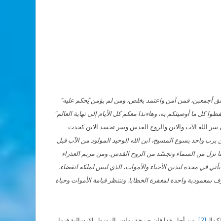
لخلق أجمعين، فمن آمن واعتمد يخلص، ومن لم يؤمن يُحكم عليه”
فظوا
كل ما أوصيتكم به، وهاءنذا معكم كل الأيام إلى نهاية العالم”
 القرون من خلال إعلان سر الله الآب والابن والروح القدس وسر تجسد الابن كحدث
من برب واحد يسوع المسيح، ابن الله الوحيد المولود من الآب قبل
نا نزل من السماء وتجسّد من الروح القدس. ومن مريم العذراء
أتي في مجده ليدين الأحياء والأموات، الذي ليس لملكه انقضاء.
ف بمعمودية واحدة لمغفرة الخطايا. وننتظر قيامة الأموات وحياة
[2]
. من أجل هذا فإن صرخة بولس الرسول الإرسالية فيما