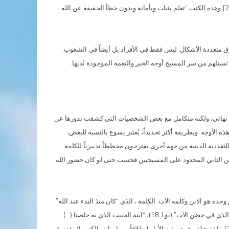
وهذه الكتب “تعلم بثبات وبأمانة وبدون خطأ الحقيقة عن الله
رق متعددة الأشكال. ليس فقط في الأفراد بل أيضاً في الشعوب.
تستلهم من سر المسيح أوجه الخير والنعمة الموجودة لديها.
ليس نهائي، ولكنه متكامل مع بعض الشخصيات التي كشفت بدورها عن
 الأوجه. وبطريقة أكثر تحديداً، يُعتبر يسوع بالنسبة للبعض،
عددية الدينية من جهة أخرى يقترحون مخططاً تدبيرياً للكلمة
ة من الثاني المحدود على المسيحيين فحسب حتى لو كان حضور الله
ه هو الابن وكلمة الآب. الكلمة ، الذي “كان منذ البدء عند الله”
(يو2:1) هو نفسه الذي “صار جسداً” (يو14:1). ففي يسوع “المسيح ابن الله الحي” (مت16:16) “يسكن جسدياً ملء اللاهوت” (كول 9:2). إنه “الابن الوحيد الذي في حضن الآب” (يو18:1)، “ابنه الحبيب الذي به خلصنا (…)
وقد سُرّ الله أن يحل فيه كل ملء وبواسطته يصالح إلى نفسه كل الأشياء، مسالماً بدم صليبه كل ما هو على الأرض وما في السماء” (كول 13:1-14، 19-20). ولقد حدّد مجمع نيقيه الأول انطلاقاً من إيمانه بالكتب المقدسة