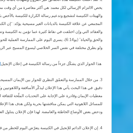
والهيئات الكنيسة لتشجيع وتدعيم رسالة الكرازة للكنيسة بالأخص بالن
المجمعي عن علاقة الكنيسة بالديانات الغير مسيحية يؤكد: “إن الكني
والعقائد التي وإن اختلفت في نقاط كثيرة عما تؤمن به الكنيسة وتطر
والحق والحياة” (يو6:14)، يسري اليوم على المما
ولو بطرق مختلفة في نفس السر الخلاصي ليسوع المسيح عبر الر
هذا الحوار الذي يشكّل جزءاً من رسالة الكنيسة في إعلان الإنجيل
[6]
3. من خلال الممارسة والتعمّق النظري للحوار بين الإيمان المسيح
دقيق. في هذا البحث يأتي هذا الإعلان ليذكّر الأساقفة واللاهوتيين
معطيات الإيمان وقادرة على الإجابة على التحديات الملّحة للثقافة
للمسائل اللاهوتية التي يمكن مناقشتها بحرية ولكن هدف هذا الإع
ودحض بعض الأوضاع الخاطئة والغامضة. لهذا فإن الإعلان يتناول الع
4. إن الإعلان الدائم للإنجيل في الكنيسة يتعرّض اليوم للخطر من ق