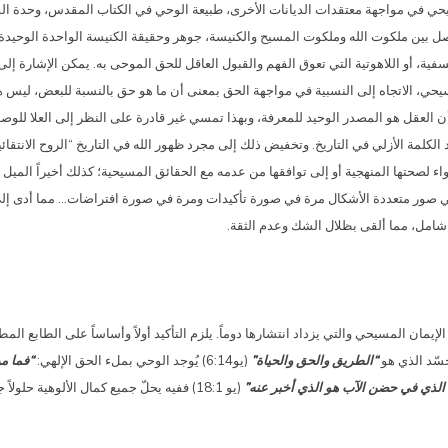
يحي في مواجهة معتقدات الديانات الأخرى، طبيعة الوحي في الكتاب المقدس، وحدة ال
صل بين ملكوت الله وملكوت المسيح والكنيسة، جوهر وحقيقة الكنيسة الواحدة الوحيدة
ة، أو اللاهوتية التي تعوق الفهم والقبول العاقل للحق الموحى به. يمكن الإشارة إلى
سيحي، الاتجاه إلى النسبية في مواجهة الحق بمعنى أن ما هو حق بالنسبة للبعض، ليس ه
ر أن العقل هو المصدر الوحيد للمعرفة، وبهذا تمسي غير قادرة على النظر إلى العلا للوص
د الكلمة الأزلي في التاريخ. وتخفيض ذلك إلى مجرد ظهور الله في التاريخ “الروح الانتق
واء لصحتها المنهجية أو إلى توافقها من عدمه مع الحقائق المسيحية؛ كذلك أخيراً المي
 في صور متعددة الأشكال مرة في صورة تأكيدات ومرة في صورة افتراضات… مما أدى إ
امل، مما ألقى بظلال الشك وعدم الثقة.
لإيمان المسيحي والتي يزداد انتشارها دوماً. يلزم التأكيد أولاً وأساساً على الطابع 
جسّد الذي هو
“الطريق والحق والحياة”
(يو6:14) يُوجد الوحي بملء الحق الإلهي:
“فما من
د الذي في حضن الآب هو الذي أخبر عنه”
(يو 18:1) ففيه يحلّ جميع كمال الألوهية