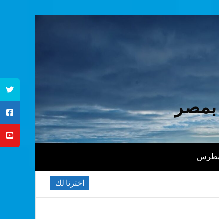
 بمصر
 بطرس
اخترنا لك