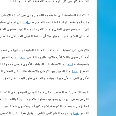
الكنيسة كلها في كل الأزمنة، هذه “الحقيقة كاملة” (يو13:16).
مقدماً موافقته الإرادية لما قدمه الله من وحي
[15]
إن الإيمان عطية
إلى الله، يفتح عيون العقل ويمنح “الفرح لجميع الذين يعتنقون الحق
الإنسان لله؛ وبنفس المعيار وبلا أي تحفظ القبول الحر لكل ما أوحى
فالإيمان إذن “عطية الله” و “فضيلة فائقة الطبيعة يسكبها من عنده”
أحد آخر سوى بالله؛ الآب والابن والروح القدس”
[20]
. يجب التمييز 
واستيضاحه”
[21]
أما الاعتقاد عند الديانات الأخرى فيعني مجموعة ا
المطلق
[22]
. هذا التمييز بين الإيمان والاعتقاد غائب عن التفكير 
الأخرى التي تشكّل خبرة دينية ما زالت في طور البحث عن الحق ال
8. وهناك من يقدم المعطيات عن قيمة الوحي الموجود في الكتب ا
القرون وحتى اليوم أن ينمو ويحتفظوا بعلاقتهم الدينية بالله. لذلك فإ
عما تؤمن به وتعلمه الكنيسة، لكنهم كثيراً ما يعكسون شعاعاً من تل
القدس
[24]
والمجمع الفاتيكاني الثاني إذ يقبل هذا التقليد الكنسي