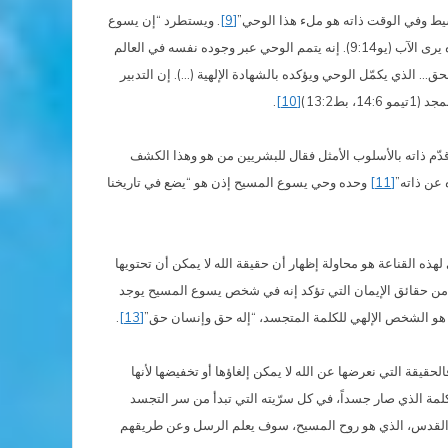
سيط وفي الوقت ذاته هو ملء هذا الوحي”
[9]
. ويستطرد “إن يسوع
المسيح الذي صار جسداً والمرسل “كإنسان وسط البشر” “ينطق بكلام الله” (يو34:3) ويتمم العمل الخلاصي الذي أوكله له (يو36:5؛ 4:17) لذلك فمن يراه يرى الآب (يو9:14). إنه يتمم الوحي عبر وجوده نفسه في العالم
ق… الذي يكمّل الوحي ويؤكده بالشهادة الإلهية (…). إن التدبير
ط13:2)
[10]
.
قدّم ذاته بالأسلوب الأمثل فقال للبشريين من هو وهذا الكشف
 عن ذاته”
[11]
وحده وحي يسوع المسيح إذن هو “يضع في تاريخنا
ذه القناعة هو محاولة إظهار أن حقيقة الله لا يمكن أن تحتويها
ده من حقائق الإيمان التي تؤكد إنه في شخص يسوع المسيح يوجد
هو الشخص الإلهي للكلمة المتجسد، “إله حق وإنسان حق”
[13]
.
قيقة التي نعرضها عن الله لا يمكن إلغاؤها أو تخفيضها لأنها
لمة الذي صار جسداً، في كل سرّيته التي تبدأ من سر التجسد
القدس، الذي هو روح المسيح، سوف يعلم الرسل وعن طريقهم