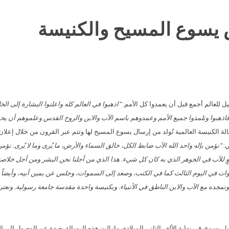
 يسوع المسيح والكنيسة
“اذهبوا في العالم كله واعلنوا البشارة إلى ا
ذهبوا وتلمذوا جميع الأمم وعمدوهم باسم الآب والابن والروح القدس وعلموهم أن يح
2؛ لو 46:24-48؛ يو 18:17، 20،21؛ أع 8:1). إن رسالة الكنيسة العالمية تُولد من إرسال يسوع المسيح لها وتتم عبر
ي:
“نؤمن بإله واحد الله الآب ضابط الكل، خالق السماء والأرض، ما يُرى وما لا يُرى. نؤ
وٍ للآب في الجوهر الذي به كان كل شيء. هذا الذي من أجلنا نحن البشر ومن أجل خلاص
وات في اليوم الثالث كما في الكتب، وصعد إلى السموات، وجلس عن يمين أبيه، وأيضاً ي
مجده مع الآب والابن الناطق في الأنبياء. وبكنيسة واحدة مقدسة جامعة رسولية. ونعتر