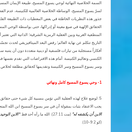
السمة الخلاصية النهائية لوحي يسوع المسيح، طبيعة الإيمان المس
لسرّ يسوع المسيح، الوساطة الخلاصية العالمية للكنيسة، عدم الف
جذور هذه النظريات الخاطئة في بعض المعطيات ذات الطبيعة الفلسفي
الحقائق الإلهية في صيغ معينة أو إدراكها، حتى بواسطة الوحي الم
المنطقية الغربية وبين العقلية الرمزية الشرقية؛ الذاتية التي تعتب
التاريخ تتكلم عن نهاية العالم؛ رفض البعد الميتافيزيقي لحدث تجسّ
أفكاراً مستجلبة من تيارات فلسفية أو دينية متعددة دون أن يتنبه س
الكنسي وتعاليم الكنيسة. أمام هذه الافتراضات التي تقدم نفسها
وسر يسوع المسيح وسر الكنيسة وتقديمها كحقائق مطلقة لخلاص ش
1- وحي يسوع المسيح كامل ونهائي
5. لوضع علاج لهذه العقلية التي تؤمن بنسبية كل شيء حتى حقائق ا
يجب الاعتقاد بثبات بمقولة أن في سر يسوع المسيح ابن الله المت
الابن أن يكشفه له”
(مت 27:11). الله ما رآه أحد قط:
“الابن الوحي
(كو 9:2-10).