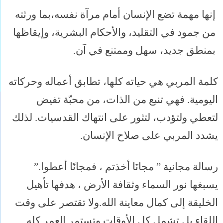
إنها مهمة تضع الإنسان أمام مرآة نفسه،بما ورثته
من جمود في التقليد، والأحكام البشرية، وإيقاظها
بمنطق جديد، سهل وممتنع في آن.
كلمة المربي هي حياته كلها، تطابق أعماله وحركاته
اليومية. فهي تنبع من الذات، من محبّة تفيض
لتعطي ولتؤدب، لتثور على انتهاك القدسيات. لذلك
يشدد المربي على صلاح الإنسان.
رسالة مجانية ” مجانَا أخذتم ، فمجانًا أعطوا.”
يسبغها نور السماء وثقافة الأرض ، هدفها تأهيل
الخليقة إلى كمال معاينة الله.ولا تقتصر على وقت
اللقاء بل تشمل كل الأوقات وتستمر العمر كله.