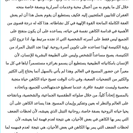
خلال كل ما يقوم به من أعمال محبة وخدمات أسرارية وبصفة خاصة منحه
الغفران للتابيين الملتجيين إليه. فكيف يستطيع أن يقوم بعمل هذا أن لم يعش
العفة الكاملة المانحة القوة الإلهية في كل نشاطاته. هذا كله له درجة قصوى من
الأهمية في قداسة الكاهن نفسة في حياته، يساعده على أن يكون منفتح على
الجميع ليس فقط على أسرته الشخصية التي اذ نجده مرتبط بها، اذا تزوج لكن
رؤية الكنيسة لهذا تساعده على تكوين أسرة روحية. لهذا نجد التبتل المراد من
الكنيسة، يصبح مساعداً للشخص وليس على الطبيعة البشرية للإنسان، لأن
الإنسان بامكانياته الطبيعية يستطيع أن يسمو بغرائزه مستسمراً اياها في كل ما
معبراً عن حضور المسيح في العالم. وهذا لم يأتي بالسهل أنما يحتاج إلى الكثير
والكثير من التضحيات الصعبة، وفي ذات الوقت تصبح حياة الكاهن حياة منجبة
مخصبة وليست عقيمة عاقرة، عندما تصطبغ خدمتهبالحب للجميع، وباتحاده
بالمسيح إتحاداً كلياً، من خلال صلواته الطقسية الجماعية، والشخصية، وبانفتاحه
على العالم والنظر له بعين وتفكير وإيمان المسيح. هذا يساعد الكاهن على أن
يحيا حياته الروحية بصفة خاصة، روحانية التبتل الذي يعيشه، لأن لحظات الضعف
التي يمر بها الكاهن في بعض الأحيان، هي نتيجة لعدم فهمة لما يعيشه، لأن
لحظات الضعف التي يمر بها الكاهن في بعض الأحيان، هي نتيجة لعدم فمهمه لما