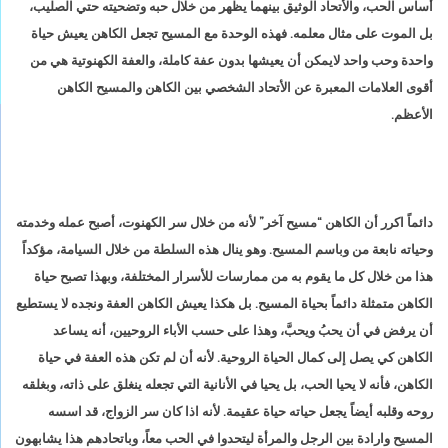
أساس الحب، والأتحاد الوثيق بينهما يظهر من خلال حبه وتضحيته حتي الصليب،
بل الموت على مثال معلمه. فهذه الوحدة مع المسيح تجعل الكاهن يعيش حياة
واحدة وحب واحد لايمكن أن يعيشها بدون عفة كاملة، والعفة الكهنوتية هي من
أقوى العلامات المعبرة عن الأتحاد الشخصي بين الكاهن والمسيح الكاهن
الأعظم.
دائماً اكرر أن الكاهن “مسيح آخر” لأنه من خلال سر الكهنوت، أصبح عمله وخدمته
وحياته نابعة من وباسم المسيح. وهو ينال هذه السلطة من خلال السيامة، مؤكداً
هذا من خلال كل ما يقوم به من ممارسات للأسرار المختلفة، وبهذا تصبح حياة
الكاهن متمثلة دائماً بحياة المسيح. بل هكذا يعيش الكاهن العفة ونجده لا يستطيع
أن يرفض في أن يحبُ ويحبَّ، وهذا على حسب الأباء الروحيين، أنه يساعد
الكاهن كي يصل إلى كمال الحياة الروحية. لأنه أن لم تكن هذه العفة في حياة
الكاهن، فأنه لا يحيا الحب، بل يحيا في الأنانية التي تجعله ينغلق على ذاته، وبغلقه
روحه وقلبه أيضاً يجعل حياته حياة عقيمة. لأنه اذا كان سر الزواج، قد اسسه
المسيح وارادة بين الرجل والمرأة ليتحدوا في الحب معاً، وباتحادهم هذا يشابهون