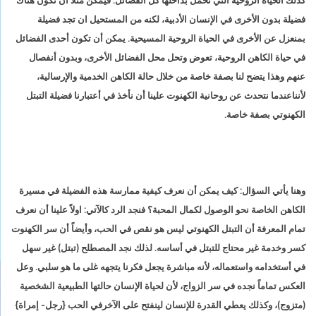
كذلك الحياة الروحية التي تحمل بداخلها كل الفضائل. فيمكن مثلاً أن تكون هناك
فضيلة بدون الأخرى في الإنسان الأدبية، لكنه من المستحيل ان تجد فضيلة
بمنعزل عن الأخرى في الحياة الروحية المسيحية. يمكن أن تكون أحدى الفضائل
في حياة الكاهن الروحية، تعوض وتحل محل الفضائل الأخرى، وبدون أنفصال
عنهم وهذا يتضح لنا بصفة خاصة من خلال حالة الكاهن الخدمية والإرسالية،
لأنناعندما نتحدث عن روحانية الكهنوت علينا أن نأخذ في أعتبارنا فضيلة التبتل
الكهنوتي بصفة خاصة.
وهنا يأتي السؤال: كيف يمكن أن نعرف كيفية ممارسة هذه الفضيلة في مسيرة
الكاهن الخاصة نحو الوصول لكمال المحبة؟ فنجد الرد كالآتي: اولاً علينا أن نعرف
تمام المعرفة أن التبتل الكهنوتي ليس هو نقص في الحب، وأيضاً أن سر الكهنوت
كسر وخدمة غير محتاج للتبتل في أساسه. لذلك نجد المصطلح (تبتل) غير سهل
في أستخدامه واستعماله، لأنه مباشرة يجعل فكرنا يتجهه غلى ما هو سلبي. وعل
العكس تماماً نجده في سر الزواج، لأن لحياة الإنسان حالتها الطبيعية الشخصية
(متزوج)، وكذلك يعطي القدرة للإنسان لينفتح على الآخرفي الحب {رجل- إمراة}