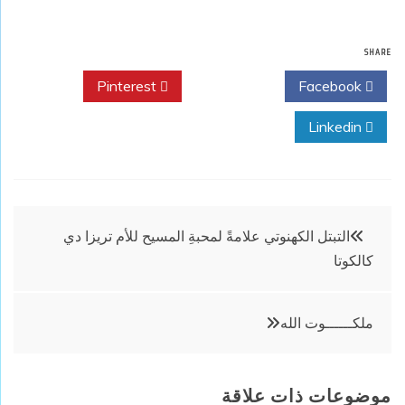
SHARE
Pinterest
Twitter
Facebook
Linkedin
تصفّح
التبتل الكهنوتي علامةً لمحبةِ المسيح للأم تريزا دي
كالكوتا
المقالات
ملكــــــوت الله
موضوعات ذات علاقة