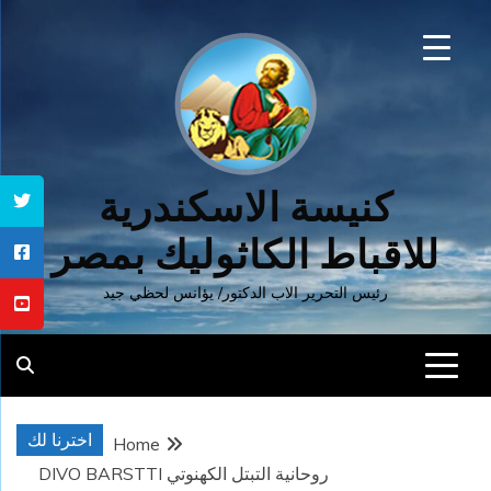
Ski
t
conten
كنيسة الاسكندرية
للاقباط الكاثوليك بمصر
رئيس التحرير الاب الدكتور/ يؤانس لحظي جيد
اخترنا لك
Home
روحانية التبتل الكهنوتي DIVO BARSTTI