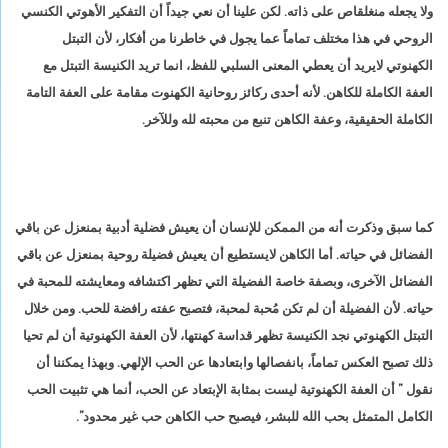
ولا يجعله منغلقاص على ذاته. لكن علينا أن نعي جيداً أن التفكير الأهوتي الكنسي
الروحي في هذا مختلف تماماً عما يجول في خاطرنا من أفكار، لأن التبتل
الكهنوتي لايريد أن يعطي المعنى السلبي للفظ، انما تريد الكنيسة التبتل مع
العفة الكاملة للكاهن. لأنه أحدى ركائز روحانية الكهنوت مقامة على العفة التامة
الكاملة الحقيقية، وعفة الكاهن تنبع من محبته لله وللآخر.
كما سبق وذكرت أنه من الممكن للإنسان أن يعيش فضلية أدبية بمنعزل عن باقي
الفضائل في حياته. أما الكاهن لايستطيع أن يعيش فضيلة روحية بمنعزل عن باقي
الفضائل الآخرى، وبصفة خاصة الفضيلة التي تظهر اكتشافه ومعايشته للمحبة في
حياته. لأن الفضيلة أن لم تكن مُحبة لمحبة، فتصبح عفته رافضة للحب. ومن خلال
التبتل الكهنوتي نجد الكنيسة تظهر قداسة كهنتها، لأن العفة الكهنوتية أن لم تحيا
ذلك تصبح العكس تماماً، بانفصالها وابتعادها عن الحب الإلهي. وبهذا يمكننا أن
نقول ” أن العفة الكهنوتية ليست بمثابة الإبتعاد عن الحب، أنما هي تثبيت الحب
الكامل المتمثل بحب الله للبشر، فيصبح حب الكاهن حب غير محدود”.