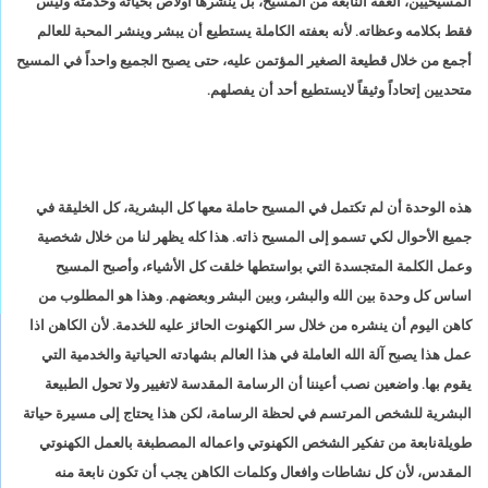
المسيحيين، العفة النابعة من المسيح، بل ينشرها أولاص بحياته وخدمته وليس
فقط بكلامه وعظاته. لأنه بعفته الكاملة يستطيع أن يبشر وينشر المحبة للعالم
أجمع من خلال قطيعة الصغير المؤتمن عليه، حتى يصبح الجميع واحداً في المسيح
متحديين إتحاداً وثيقاً لايستطيع أحد أن يفصلهم.
هذه الوحدة أن لم تكتمل في المسيح حاملة معها كل البشرية، كل الخليقة في
جميع الأحوال لكي تسمو إلى المسيح ذاته. هذا كله يظهر لنا من خلال شخصية
وعمل الكلمة المتجسدة التي بواستطها خلقت كل الأشياء، وأصبح المسيح
اساس كل وحدة بين الله والبشر، وبين البشر وبعضهم. وهذا هو المطلوب من
كاهن اليوم أن ينشره من خلال سر الكهنوت الحائز عليه للخدمة. لأن الكاهن اذا
عمل هذا يصبح آلة الله العاملة في هذا العالم بشهادته الحياتية والخدمية التي
يقوم بها. واضعين نصب أعيننا أن الرسامة المقدسة لاتغيير ولا تحول الطبيعة
البشرية للشخص المرتسم في لحظة الرسامة، لكن هذا يحتاج إلى مسيرة حياتة
طويلةنابعة من تفكير الشخص الكهنوتي واعماله المصطبغة بالعمل الكهنوتي
المقدس، لأن كل نشاطات وافعال وكلمات الكاهن يجب أن تكون نابعة منه