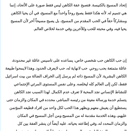
إتحاد المسيح بالكنيسة. فتصبح عفة الكاهن ليس فقط صورة على الأتحاد، إنما
هي تتميم له. لأنه هكذا فقط يصبح روحاً واحداً مع المسيح، في أن يحيا الكاهن
ومشاركاً حقاً في الحب المقدم من المسيح، بل يصبح مسيحاً آخر لأن المسيح
يحيا فيه، وفي محبته للحب وللآخرين وفي خدمة لخلاص العالم.
إن حب الكاهن حب شخصي خاص، يساعده على تاسيس عائلة غير محدودة،
عائلة متمتعة بحب روحي حب لانهاية له، حب لايعرف الحدود. وهذا لايمحوا طبيعة
الكاهن البشرية. لأن المسيح ذاته لم يرسل إلى الخراف الضالة من بيت اسرائيل
فقط، لكن إلى العالم كله ليخلصه. وعلى نفس المستوى المرئي الإجتماعي
للنشاط الإنساني نجد المحبة لا تعرف عدم الكمال. لهذا السبب نجد الكاهن
يتسلم خدمة ورسالة معينة من رئيسه المباشر، محدده في المكان والزمان حتى
يستطيع أن يعيش معهم ويظهر هذا الحب لكل واحد من افراد قطيعه المؤتمن
عليهم، وهذه الخدمة مقدمة له من المسيح ومن أجل المسيح في المكان
والزمان المحدد له، وفي إطاعته بحياته. عليه أيضاً ان ينشر العفة بين كل