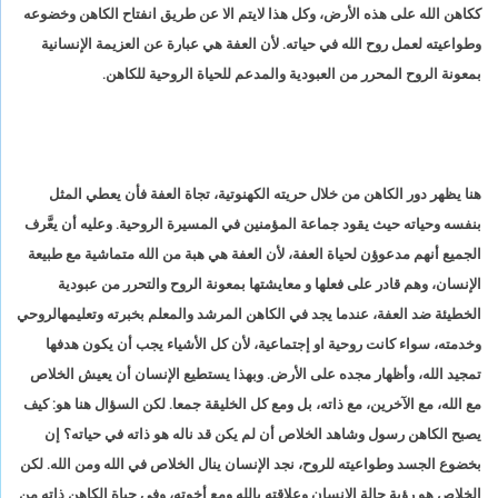
ككاهن الله على هذه الأرض، وكل هذا لايتم الا عن طريق انفتاح الكاهن وخضوعه
وطواعيته لعمل روح الله في حياته. لأن العفة هي عبارة عن العزيمة الإنسانية
بمعونة الروح المحرر من العبودية والمدعم للحياة الروحية للكاهن.
هنا يظهر دور الكاهن من خلال حريته الكهنوتية، تجاة العفة فأن يعطي المثل
بنفسه وحياته حيث يقود جماعة المؤمنين في المسيرة الروحية. وعليه أن يعَّرف
الجميع أنهم مدعوؤن لحياة العفة، لأن العفة هي هبة من الله متماشية مع طبيعة
الإنسان، وهم قادر على فعلها و معايشتها بمعونة الروح والتحرر من عبودية
الخطيئة ضد العفة، عندما يجد في الكاهن المرشد والمعلم بخبرته وتعليمهالروحي
وخدمته، سواء كانت روحية او إجتماعية، لأن كل الأشياء يجب أن يكون هدفها
تمجيد الله، وأظهار مجده على الأرض. وبهذا يستطيع الإنسان أن يعيش الخلاص
مع الله، مع الآخرين، مع ذاته، بل ومع كل الخليقة جمعا. لكن السؤال هنا هو: كيف
يصبح الكاهن رسول وشاهد الخلاص أن لم يكن قد ناله هو ذاته في حياته؟ إن
بخضوع الجسد وطواعيته للروح، نجد الإنسان ينال الخلاص في الله ومن الله. لكن
الخلاص هو رؤية حالة الإنسان وعلاقته بالله ومع أخوته، وفي حياة الكاهن ذاته من