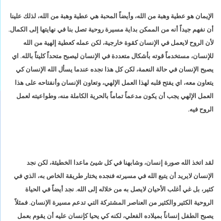
الإيمان هو عطية وهبة من الله، وأيضاً المحبة هي عطية وهبة من الله، لذلك علينا
أن نفهم جيداً أنه من الممكن بداية مسيرة روحية تصل بنا في نهايتها إلى الكمال.
لأن الروح لايعمل في الإنسان كقوة خارجية، لكن عمله كعطية إلهية من الله
للإنسان، مستخدماً قوته بأشكال متعددة في الإنسان ليصبح متحداً كليتاً بالله. اي
يصبح الإنسان في حالة النعمة، لكن كل هذا نجده عندما يسأل الله الإنسان كي
يتعاون معه، اي يفتح قلبه لهذا العمل الإلهي، وتعاون الإنسان وأنفتاحه على هذا
العمل الإلهي يجب أن يكون مدعماً تماماً بالحرية الكاملة منه، وطواعيته لعمل
الروح فيه.
لقد اتخذ الله صورة إنسان، وشابهنا في كل شيئ ماعدا الخطيئة، لكن نجد
الإنسان لايريد أن يتبع الله في مسيرته فنجده يختار طريقة الخاص به، الذي في
كثير، بل غي أغلب الأحيان لايصل به من خلاله إلى الله. نجد أيضاً في الحياة
الروحية الكثير والكثير من العناصر المشتركة التي تدعم مسيرة الإنسان. فمثلاً
يصبح الطفل إنساناً بميلاده الفعلي، لكنه كي يحيا كإنسان عليه أن يقوم بعمل