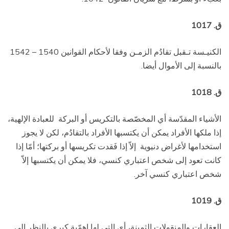
ق. 1017
الكنيـسة تـقبل تقادُم الزمـن وفقا لأحكام القوانين 1540 – 1542
بالنسبة إلى الأموال أيضا.
ق. 1018
الأشياء المقدّسة أي المخصّصة بالتكريس أو البركة
للعبادة الإلهية،
إذا ملكها الأفراد يمكن أن يكتسبها الأفراد بالتقادُم، لكن لا يجوز
استخدامها لأغراض دنيوية
إلاّ إذا فَقدت تكريسها أو بركتها؛ أمّا إذا
كانت تعود إلى شخص اعتباري كنسي، فلا يمكن أن يكتسبها إلاّ
شخص اعتباري كنسي آخر.
ق. 1019
العقارات والمنقولات الثمينة، أي التي لها اهمّية كبرى بالنظر إلى