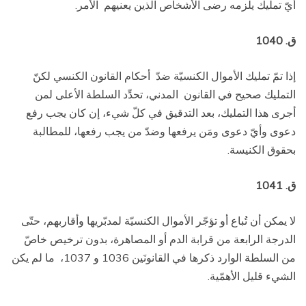
أيّ تمليك يلزمه رضى الأشخاص الذين يعنيهم
الأمر.
ق. 1040
إذا تمّ تمليك الأموال الكنسيّة ضدّ
أحكام القانون الكنسي لكنّ
التمليك صحيح في القانون
المدني، تحدِّد السلطة الأعلى لمن
أجرى هذا التمليك، بعد التدقيق في كلّ شيء، إن كان يجب رفع
دعوى وأيّ دعوى ومَن يرفعها وضدّ من يجب رفعها، للمطالبة
بحقوق الكنيسة.
ق. 1041
لا يمكن أن تُباع أو تؤجّر الأموال الكنسيّة لمدبّريها وأقاربهم، حتّى
الدرجة الرابعة من قرابة الدم أو المصاهرة، بدون ترخيص خاصّ
من السلطة الوارد ذكرها في القانونَين 1036 و 1037،
ما لم يكن
الشيء قليل الأهمّية.