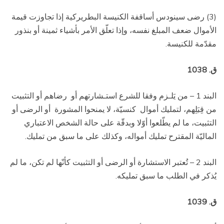
(3) رضى سينودس أساقفة الكنيسة البطريركية إذا تجاوزت قيمة
الأموال ضعف المبلغ نفسه، وإذا تعلّق الأمر بأشياء ثمينة أو بنذور
مقدّمة للكنيسة.
ق. 1038
البند 1 – من يَلـزم وفقا للشرع استـشارتهم أو
رضاهم أو التثبيت
من قِبَلِهم، لتمليك أموال
كنسيّة، لا يمنحوا المشورة
أو الرضى أو
التثبيت، ما لم يطّلعوا أوّلا وبدقّة على حالة الشخص الاعتباري
الماليّة المقترح تمليك أمواله، وكذلك على ما سبق من تمليك.
البند 2 – تُعتبر الاستشارة أو الرضى أو التثبيت كأنّها لم تكن، ما لم
يُذكر في الطلب ما سبق تمليكه.
ق. 1039