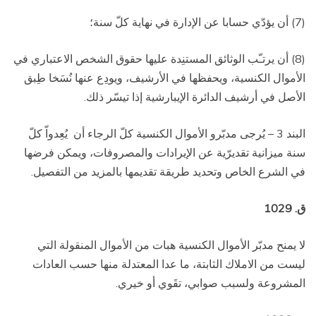
(7) أن يؤدّي حسابا عن الإدارة في نهاية كلّ سنة؛
(8) أن يرتـّب الوثائق المستنِدة عليها حقوق الشخص الاعتباري في
الأموال الكنسية، ويحفظها في الأرشيف، ويودِع عنها نُسَخا طِبق
الأصل في أرشيف الدائرة الإيبارشية إذا تيسّر ذلك.
البند 3 – يُرجى مدبّرو الأموال الكنسية كلّ الرجاء أن
يُعِدواّ كلّ
سنة ميزانية تقديرّية عن الإيرادات والمصروفات، ويمكن فرضها
في الشرع الخاص وتحديد طريقة تقديمها بالمزيد من التفصيل.
ق. 1029
لا يمنح مدبّر الأموال الكنسية هبات من الأموال المنقولة التي
ليست من الاملاك الثابتة، ما عدا المعتدلة منها حسب العادات
المشروعة ولسبب صوابي، تقَوي أو خيري.