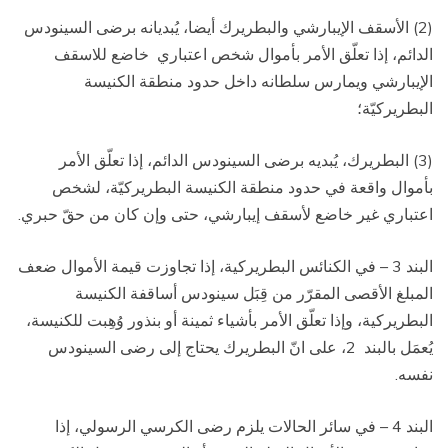
(2) الأسقف الإيبارشي والبطريرك أيضا، يُبديانه برضى السينودس
الدائم، إذا تعلّق الأمر بأموال شخص اعتباري
خاضع للاسقف
الإيبارشي ويمارس سلطانه داخل حدود منطقة الكنيسة
البطريركيّة؛
(3) البطريرك، يُبديه برضى السينودس الدائم، إذا تعلّق الأمر
بأموال واقعة في حدود منطقة الكنيسة البطريركيّة، لشخص
اعتباري غير خاضع لأسقف إيبارشي، حتى وإن كان من حقّ حبري.
البند 3 – في الكنائس البطريركية، إذا تجاوزت قيمة الأموال ضعف
المبلغ الأقصى المقرّر من قِبَل سينودس أساقفة الكنيسة
البطريركية، وإذا تعلّق الأمر بأشياء ثمينة أو بنذور وُهِبت للكنيسة،
يُعمَل بالبند
2، على انّ البطريرك يحتاج إلى رضى السينودس
نفسه.
البند 4 – في سائر الحالات يلزم رضى الكرسي الرسولي، إذا