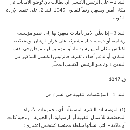
البند 2 – على الرئيس الكنسي أن يطالب بأن تُوضع الأمانات في
مكان أمين ويسهر، وفقاً للقانون 1045 البند 2، على
تنفيذ الإرادة
التقَوية.
البند 3 – إذا تعلّق الأمر بأمانات معهود بها إلى عضو مؤسسة
رهبانية، أو جمعية حياة مشتركة على غرار الرهبان، ومخصّصة
لكنائس مكان أو إيبارشية ما، أو لمؤمنين لهم موطن في نفس
المكان، أو لدعم أهداف تقوية، فالرئيس الكنسي المذكور في
البندين 1 و2 هـو الرئيس الكنسي المحلّي.
ق. 1047
البند
1 – المؤسّسات التقَوية في الشرع هي:
(1) المؤسسات التقَوية المستقلّة، أي مجموعات الأشياء
المخصّصة للأعمال التقوية أو الرسولية، أو الخيرية – روحية كانت
أو مادّية – التي انشأتها سلطة مختصة كشخص اعتباري؛