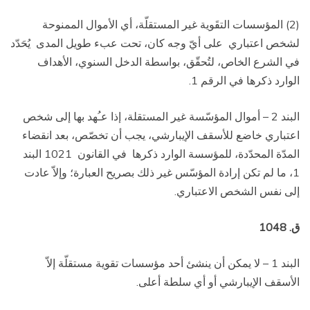
(2) المؤسسات التقَوية غير المستقلّة، أي الأموال الممنوحة
لشخص اعتباري
على أيّ وجه كان، تحت عبء طويل المدى
يُحَدّد
في الشرع الخاص، لتُحقّق، بواسطة الدخل السنوي، الأهداف
الوارد ذكرها في الرقم 1.
البند 2 – أموال المؤسّسة غير المستقلة، إذا عـُهد بها إلى شخص
اعتباري خاضع للأسقف الإيبارشي، يجب أن تخصّص، بعد انقضاء
المدّة المحدّدة، للمؤسسة الوارد ذكرها
في القانون
1021 البند
1، ما لم تكن إرادة المؤسّس غير ذلك بصريح العبارة؛ وإلاّ عادت
إلى نفس الشخص الاعتباري.
ق. 1048
البند 1 – لا يمكن أن ينشئ أحد مؤسسات تقوية مستقلّة إلاّ
الأسقف الإيبارشي أو أي سلطة أعلى.