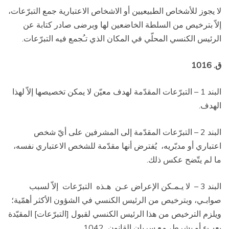
لا يجوز للأشخاص الطبيعيين أو الاشخاص الاعتبارية جمع التبرّعات،
إلاّ بترخيص من السلطة الخاضعين لها وبرضى صادر كتابة عن
الرئيس الكنسي المحلّي في المكان الذي تـُجمع فيه التبرّعات.
ق. 1016
البند 1 – التبرّعات المقدّمة لهدف معيّن لا يمكن تخصيصها إلاّ لهذا
الهدف.
البند 2 – التبرّعات المقدّمة إلى المشرفين على أيّ شخص
اعتباري أو مدبّريه،
يُفترض أنها مقدّمة للشخص الاعتباري نفسه،
ما لم يتّضح عكس ذلك.
البند 3 –
لا يـمـكن الإعراض عـن
هـذه
التبرّعات
إلاّ لسبب
صوابـي، وبترخيص من الرئيس الكنسي في الشؤون الأكثر أهمّية؛
ويلزم الترخيص من هذا الرئيس الكنسي لقبول [التبرّعات] المقيّدة
بعبء أو بشرط، مع سريان القانون
1042.