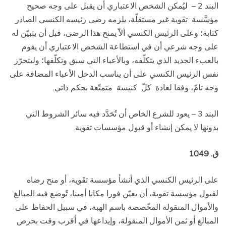
البند 2 –
ليُمكن الشخص الاعتباري أن يقبل على وجه صحيح
مؤسَّسة
تقَوية غير مستقلّة، يلزمه رضى رئيسه الكنسي الصادر
كتابة؛ وعلى الرئيس الكنسي ألاّ يمنح هذا الرضى، قبل أن يتبيّن له
على وجه شرعي أن في استطاعة الشخص الاعتباري أن يقوم
بالعبء الجديد الذي يتكلّفه، وبالأعباء التي سبق وتكلّفها؛ وليتحرّز
نفس الرئيس الكنسي على أن يناسب الدخل الأعباء المضافة على
وجه تامّ، وفقا لعادة
كلّ
كنيسة
متمتّعة بحكم ذاتي.
البند 3 – يعود للشرع الخاص أن تُحَدَّد فيه سائر الشروط التي
بدونها لا يمكن إنشاء أو قبول مؤسسات تقوية.
ق. 1049
على الرئيس الكنسي الذي أنشأ مؤسسة تقَوية، أو منح رضاه
لقبول مؤسسة تقوية، أن يعيّن فورا مكانا أمينا، تُوضع فيه المبالغ
والأموال المنقولة المخّصصة باسم الهبة، في سبيل الحفاظ على
المبالغ أو ثمن الأموال المنقولة، وإيداعها في أقرب وقت بحرص