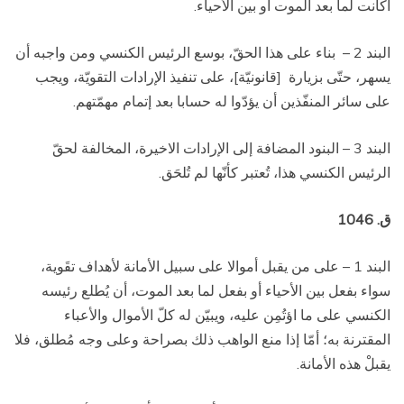
أكانت لما بعد الموت أو بين الأحياء.
البند 2 –
بناء على هذا الحقّ، بوسع الرئيس الكنسي ومن واجبه أن
يسهر، حتّى بزيارة
[قانونيّة]، على تنفيذ الإرادات التقويّة، ويجب
على سائر المنفّذين أن يؤدّوا له حسابا بعد إتمام مهمّتهم.
البند 3 – البنود المضافة إلى الإرادات الاخيرة، المخالفة لحقّ
الرئيس الكنسي هذا، تُعتبر كأنّها لم تُلحَق.
ق. 1046
البند 1 – على من يقبل أموالا على سبيل الأمانة لأهداف تقَوية،
سواء بفعل بين الأحياء أو بفعل لما بعد الموت، أن يُطلع رئيسه
الكنسي على ما اؤتُمِن عليه، ويبيّن له كلّ الأموال والأعباء
المقترنة به؛ أمّا إذا منع الواهب ذلك بصراحة وعلى وجه مُطلق، فلا
يقبلْ هذه الأمانة.