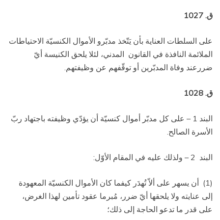
ق. 1027
على السلطات العناية بأن يَتّخذ مدبّرو الأموال الكنسيّة الاحتياطات
الملائمة النافذة في القانون
المدني، لئلا يلحق الكنيسة أيّ
ضررعند وفاة المدبّرين أو توقّفهم عن وظيفتهم.
ق. 1028
البند 1 – على كل مدبّر أموال كنسيّة أن يؤدّي وظيفته باجتهاد ربّ
الأسرة الصالح.
البند
2 – ولذلك عليه في المقام الأوّل:
(1)
أن يسهر على ألاّ تُهدَر كيفما كان الأموال الكنسيّة المعهودة
إلى عنايته ولا يلحقها أيّ ضرر، مُبرما عقود تأمين لهذا الغرض،
على قدر ما تدعو الحاجة إلى ذلك؛