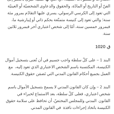
الفنّ أو التاريخ أو المادّة، والحقوق والدعاوى الشخصيّة أو العينيّة
التي تعود إلى الكرسي الرسولي، يسري عليها التقادُم بمرور مئة
سنة؛ والتي تعود إلى كنيسة متمتّعة بحكم ذاتي أو إيبارشية ما،
فبمرور خمسين سنة، أمّا إلى شخص اعتباري آخر فبمرور ثلاثين
سنة.
ق. 1020
البند 1 – على كلّ سلطة واجب جسيم في أن تُعنى بتسجيل أموال
الكنيسة، المكتسبة باسم الشخص الاعتباري الذي تعود إليه،
مع
العمل بجميع أحكام القانون المدني التي تَضمَن حقوق الكنيسة.
البند 2 – وإن كان القانون المدني لا يسمح بتسجيل الأموال باسم
شخص اعتباري، فعلى كلّ سلطة، بعد الاستماع لخبراء في
القانون
المدني وللمجلس المختصّ، أن تحافظ على سلامة حقوق
الكنيسة باتخاذ إجراءات نافذة
في القانون المدني.