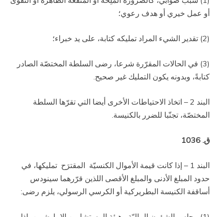
(1) سبب صوابي، كالضرورة الملِحّة أو المنفعة الظاهرة أو التقوى
أو عمل خيري أو هدف رعوي؛
(2) تقدير الشيء المراد تمليكه كتابة، على يد خبراء؛
(3) في الحالات المقرّرة شرعا، رضى السلطة المختصّة الصادر
كتابةً، وبدونه يكون التمليك غير صحيح.
البند 2 – اتخاذ الاحتياطات الأخرى أيضا التي تقرّها السلطة
المختصّة، تجنّبا للضرر بالكنيسة.
ق. 1036
البند 1 – إذا كانت قيمة الأموال الكنسيّة
المقترَح
تمليكها، في
حدود المبلغ الأدنى والمبلغ الأقصى اللذين قرّرهما سينودس
أساقفة الكنيسة البطريركية أو الكرسي الرسولي، يلزم رضى:
(1) مجلس الشؤون الماليّة وهيئة المستشارين الإيبارشيين، إذا