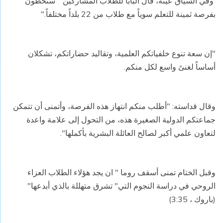
وفي السياق عينه، قال البابا للطلاب المشاركين " ستحظون
بفرصة ثمينة للتعلم سوياً مع طلاب من 22 بلداً مختلفاً."
"إن سعة تنوع خلفياتكم العلمية، وتقاليد حضاراتكم، تشكلان
أساساً لغنىً واسع لكل منكم.
وقال قداسته: "أطلب منكم انتهاز هذه الفرصة، وأتمنى أن تتمكن
جماعتكم الدولية الصغيرة هذه، من التحول إلى علامة واعدة
لتعاون علمي أكبر لصالح العائلة البشرية بأكملها".
وقبل الختام تمنى أسقف روما " ان يجد هؤلاء الطلاب العزاء
الروحي في دراسة النجوم التي" تشرق متهللة بالذي أبدعها"
(باروك ، 3:35)