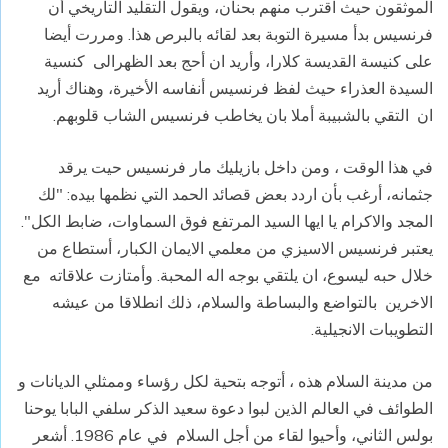
الموثقون حيث اقترب منهم بحنان، ويقول التقليد التاريخي أن
فرنسيس بدأ مسيرة التوبة بعد لقائه بالبرص هذا. ومررت أيضا
على كنيسة القديسة كلارا، وأريد ان أحج بعد الظهرالى كنسية
السيدة العذراء حيث لفظ فرنسيس أنفاسه الأخيرة، وهناك أريد
ان التقي بالشبيبة أملا بان يخاطب فرنسيس الشاب قلوبهم.
في هذا الوقت ، ومن داخل بازيليك مار فرنسيس حيت يرقد
جثمانه، أرغب بأن اردد بعض قصائد الحمد التي نظمها بيده: "لك
المجد والاكرام يا ايها السيد المرتفع فوق السماوات، ضابط الكل".
يعتبر فرنسيس الاسيزي من معلمي الايمان الكبار، أستطاع من
خلال حبه ليسوع، ان يلتقي بوجه اله المحبة. وأمتازت علاقاته مع
الاخرين بالتواضع والبساطة والسلام، ذلك انطلاقا من عيشه
التطويبات الانجيلية.
من مدينة السلام هذه ، أتوجه بتحية لكل رؤساء وممثلي الديانات و
الطوائف في العالم الذين لبوا دعوة سعيد الذكر سلفي البابا يوحنا
بولس الثاني، وأحيوا لقاء من أجل السلام في عام 1986. أشعر