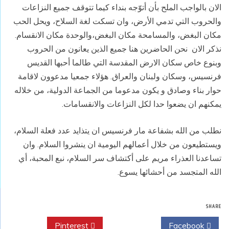
الان بالواجب الملح بأن أتوّجه بنداء كيما تتوقف جميع النزاعات
والحروب التي تدمي الأرض، وان تسكت لغة السلاح، ويحل الحب
مكان البغض، والمسامحة مكان البغض،والوحدة مكان الانقسام.
نذكر الان نحن الحاضرين هنا جميع الذين يعانون من الحروب
وبنوع خاص سكان الارض المقدسة التي طالما أحبها القديس
فرنسيس، وسكان ولبنان والعراق. هؤلاء جمعيا مدعوون لاقامة
حوار بناء وصادق و يكون مدعوما من الجماعة الدولية، من خلاله
يمكنهم ان يضعوا حدا لكل النزاعات والانقسامات.
نطلب من الله بشفاعة مار فرنسيس ان يتذايد عدد فعلة السلام،
ويستطيعون من خلال أعمالهم اليومية ان ينشروا السلام. وان
تساعدنا العذراء مريم على أكتشاف سر السلام، نبع المحبة، أي
الله المتجسد من أحشائها يسوع.
SHARE
Pinterest
Twitter
Facebook