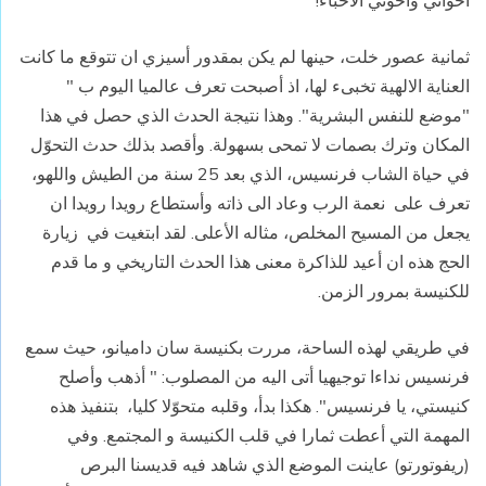
أخواتي واخوتي الأحباء!
ثمانية عصور خلت، حينها لم يكن بمقدور أسيزي ان تتوقع ما كانت
العناية الالهية تخبىء لها، اذ أصبحت تعرف عالميا اليوم ب "
"موضع للنفس البشرية". وهذا نتيجة الحدث الذي حصل في هذا
المكان وترك بصمات لا تمحى بسهولة. وأقصد بذلك حدث التحوّل
في حياة الشاب فرنسيس، الذي بعد 25 سنة من الطيش واللهو،
تعرف على نعمة الرب وعاد الى ذاته وأستطاع رويدا رويدا ان
يجعل من المسيح المخلص، مثاله الأعلى. لقد ابتغيت في زيارة
الحج هذه ان أعيد للذاكرة معنى هذا الحدث التاريخي و ما قدم
للكنيسة بمرور الزمن.
في طريقي لهذه الساحة، مررت بكنيسة سان داميانو، حيث سمع
فرنسيس نداءا توجيهيا أتى اليه من المصلوب: " أذهب وأصلح
كنيستي، يا فرنسيس". هكذا بدأ، وقلبه متحوّلا كليا، بتنفيذ هذه
المهمة التي أعطت ثمارا في قلب الكنيسة و المجتمع. وفي
(ريفوتورتو) عاينت الموضع الذي شاهد فيه قديسنا البرص