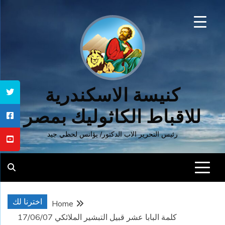
Ski
t
conten
كنيسة الاسكندرية
للاقباط الكاثوليك بمصر
رئيس التحرير الاب الدكتور/ يؤانس لحظي جيد
اخترنا لك
Home
كلمة البابا عشر قبيل التبشير الملائكي 17/06/07