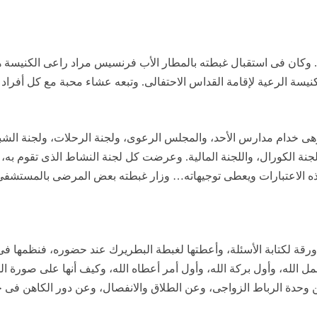
. وكان فى استقبال غبطته بالمطار الأب فرنسيس مراد راعى الكنيسة
نيسة الرعية لإقامة القداس الاحتفالى. وتبعه عشاء محبة مع كل أفراد
وهى خدام مدارس الأحد، والمجلس الرعوى، ولجنة الرحلات، ولجنة الشبا
جنة الكورال، واللجنة المالية. وعرضت كل لجنة النشاط الذى تقوم به، و
ذه الاعتبارات ويعطى توجيهاته… وزار غبطته بعض المرضى بالمستشفى،
ورقة لكتابة الأسئلة، وأعطتها لغبطة البطريرك عند حضوره، فنظمها 
 الله، وأول بركة الله، وأول أمر أعطاه الله، وكيف أنها على صورة الله
وحدة الرباط الزواجى، وعن الطلاق والانفصال، وعن دور الكاهن فى 