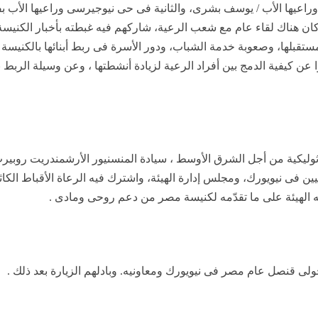
وراعيها الأب / يوسف بشرى، والثانية فى حى نيوجيرسى
وراعيها الأب
ب
 كان هناك لقاء عام مع شعب الرعية
، شاركهم فيه غبطته بأخبار الكنيس
ستقبلها، وصعوبة خدمة الشباب، ودور الأسرة فى ربط أبنائها بالكنيس
 عن كيفية الدمج بين أفراد الرعية لزيادة أنشطتها ، وعن وسيلة الربط
كاثوليكية من أجل الشرق الأوسط ، سيادة المنسنيور الأرشمندريت روبيرت
ين فى نيويورك، ومجلس إدارة الهيئة، واشترك فيه الرعاة الأقباط الك
لهيئة على ما تقدّمه لكنيسة مصر من دعم روحى ومادى .
ى قنصل عام مصر فى نيويورك ومعاونيه. وبادلهم الزيارة بعد ذلك .