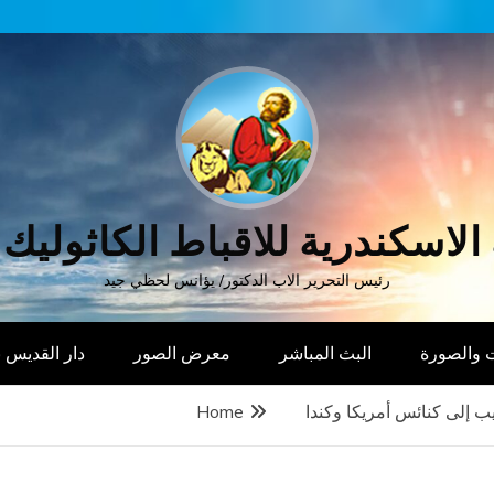
الاسكندرية للاقباط الكاثوليك
رئيس التحرير الاب الدكتور/ يؤانس لحظي جيد
 والصورة
البث المباشر
معرض الصور
دار القديس
يب إلى كنائس أمريكا وكندا
Home