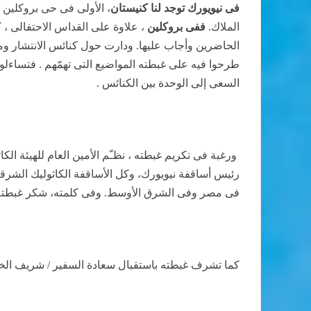
فى نيويورك توجد لنا كنيستان
، الأولى فى حى بروكلين 
الملاك.
ففى بروكلين
، علاوة على القداس الاحتفالى ،
الحاضرين وأجاب عليها. ودارت حول كنائس الانتشار وم
طرحوا فيه على غبطته المواضيع التى تهمّهم . فتساءلوا
السعى إلى الوحدة بين الكنائس .
ورغبة فى تكريم غبطته ، نظـّم الأمين العام للهيئة ال
رئيس أساقفة نيويورك، وكل الأساقفة الكاثوليك الشرقي
فى مصر وفى الشرق الأوسط. وفى كلمته، شكر غبطته ا
كما تشرف غبطته باستقبال سعادة السفير / شريف الخول