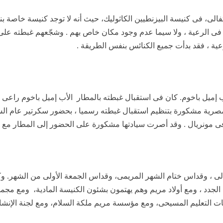
فالى، فى كنيسة البيزنطيين الكاثوليك، حيث أنه لا توجد كنيسة خاصة ب
ى الرعية ، ولا سيما عدم وجود مكان خاص بهم . وشجّعهم غبطته على أن 
عية ، فقد بدأت جميع الكنائس بنفس الطريقة .
أب إميل باخوم. كان فى استقبال غبطته بالمطار
الأب إميل باخوم راعى 
صرية مشكورة بتنظيم استقبال غبطته رسميا ، بحضور سكرتير عام السف
مونريال . وقد أصرت سيادتها مشكورة على الحضور إلى المطار مع معاو
الى ، وقداس ختام الشهر المريمى، وقداس الجمعة الأولى من الشهر. و
الجدد ، ومع أولاد مريم وهم يهتمون بشئون الكنيسة المادية،
ومع مجموع
مات التعليم المسيحى، ومع مؤسسة مريم ملكة السلام، ومع لجنة الإنشا