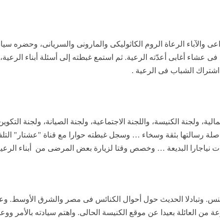
راعى والآباء الرعاة الروم الكاثوليكى والمارونى والسريانى، وحضره سي
فى عشاء أغابى أعدّته الرعية. ثم استمع غبطته إلى أسئلة أبناء الرعي
 اشتراك الشباب فى الرعية .
ية، ولجنة الكنيسة، واللجنة الاجتماعية، ولجنة الصيانة، ولجنة التكوين
صلة رسالتها بثقة وسخاء … وسجل غبطته حوارا مع قناة "عشتار" التلفز
الات نياجارا البديعة … وخصص وقتا لزيارة بعض المرضى من
أبناء الرعية
ينس. وتبادلا الحديث حول أحوال الكنائس فى مصر والشرق الأوسط. وع
من العائلة بعيدا عن موقع الكنيسة الحالى. واهتم سيادته بالأمر ووعد