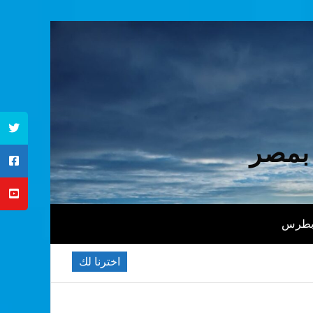
 بمصر
 بطرس
اخترنا لك