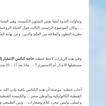
وتناولت الندوة أيضا بعض الشئون الكنسية، وهى الشباب
… وكان الموضوع الرئيسى الثالث حول الحياة الروحية و
نظرية التطور والعلاقة بين العلم والدين، وعن نهاية ال
وفى هذه الزيارات لاحظ غبطته
حاجة كنائس الانتشار إل
مستقبلها الاندثار أم الاستمرار؟ … ماذا بعد 15 – 20 سنة من الآن ، عندما ستصير الأغلبية ذات حضارة ولغة غير العربية؟
أجاب غبطته
موضحا أن هذه الكنائس باقية بإذن الله. سي
القبطية الكاثوليكية وبالوطن مصر… والكنيسة القبطية ا
وعملى، وليس مجرد كلام وشعارات… ومن الطبيعى والمفروض