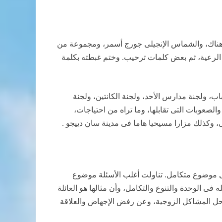
 هناك، والشماس الإنجيلى جورج أسمر، ومجموعة من
 الرعية، ثم بعض كلمات ترحيب. وختم غبطته بكلمة
ب، ولجنة مدارس الأحد، ولجنة الكانتين، ولجنة
الصعوبات التى تقابلها، وما تراه من احتياجات،
 وكذلك مزارا مسيحيا هاما فى مدينة سان دييجو .
فى موضوع متكامل. تناولت أغلب الأسئلة موضوع
 فى الوحدة والتنوع والتكامل، وأن مثالها هو العائلة
حل المشاكل الزوجية، وعن رفض الإجهاض والعلاقة