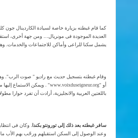
كما قام غبطته بزيارة خاصة لسيادة الكاردينال جون كل
العديدة الموجودة فى مونريال… ومن جهة أخرى، استقبل غ
يشمل سكنا للراعى وأماكن للاجتماعات والخدمات. وهنـّأ
وقام غبطته بتسجيل حديث مع راديو " صوت الرب". وهو إ
أو "
www.voixduseigneur.org
" . ويمكن الاستماع إليها
باللغتين العربية والانجليزية، أرادت أن تفرد حوارا مط
سافر غبطته بعد ذلك إلى تورونتو بكندا
. وكان فى انتظا
وعند الوصول إلى السكن استقبلهم ورحّب بهم الأب ما