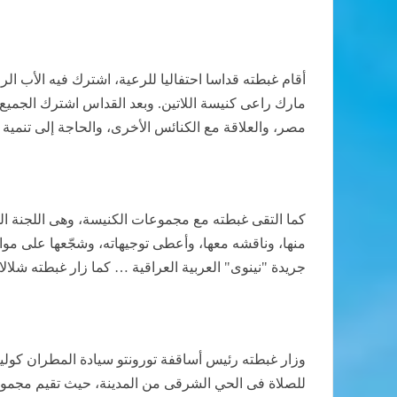
أقام غبطته قداسا احتفاليا للرعية، اشترك فيه الأب ال
مارك راعى كنيسة اللاتين. وبعد القداس اشترك الجميع 
مصر، والعلاقة مع الكنائس الأخرى، والحاجة إلى تنمية
كما التقى غبطته مع مجموعات الكنيسة، وهى اللجنة المال
منها، وناقشه معها، وأعطى توجيهاته، وشجّعها على موا
جريدة "نينوى" العربية العراقية … كما زار غبطته شل
وزار غبطته رئيس أساقفة تورونتو سيادة المطران كول
للصلاة فى الحي الشرقى من المدينة، حيث تقيم مجموعة 