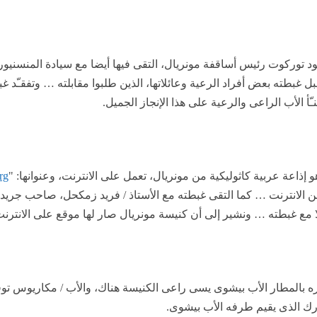
ود توركوت رئيس أساقفة مونريال، التقى فيها أيضا مع سيادة المنسنيور
بطته بعض أفراد الرعية وعائلاتها، الذين طلبوا مقابلته … وتفقـّد غب
 الأب الراعى والرعية على هذا الإنجاز الجميل.
ذاعة عربية كاثوليكية من مونريال، تعمل على الانترنت، وعنوانها: "
rg
 من الانترنت … كما التقى غبطته مع الأستاذ / فريد زمكحل، صاحب جري
ولا مع غبطته … ونشير إلى أن كنيسة مونريال صار لها موقع على الانترنت
ره بالمطار الأب بيشوى يسى راعى الكنيسة هناك، والأب / مكاريوس ت
رك الذى يقيم طرفه الأب بيشوى.