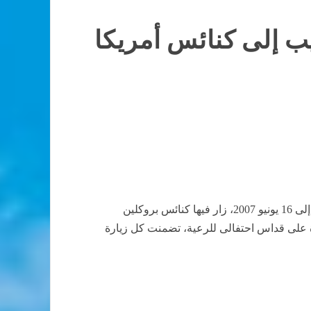
يب إلى كنائس أمريكا
بزيارة رعائية لكنائسنا القبطية الكاثوليكية فى أمريكا وكندا، فى الفترة من 24 مايو إلى 16 يونيو 2007، زار فيها كنائس بروكلين
 على قداس احتفالى للرعية، تضمنت كل زيارة