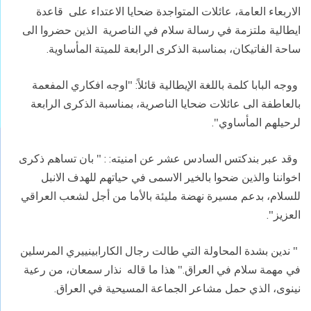
الاربعاء العامة، عائلات المتواجدة ضحايا الاعتداء على قاعدة
ايطالية ملتزمة في رسالة سلام في الناصرية الذين حضروا الى
ساحة الفاتيكان، بمناسبة الذكرى الرابعة للميتة المأساوية.
ووجه البابا كلمة باللغة الإيطالية قائلاً: "اوجه افكاري المفعمة
بالعاطفة الى عائلات ضحايا الناصرية، بمناسبة الذكرى الرابعة
لرحيلهم المأساوي".
وقد عبر بندكتس السادس عشر عن امنيته: : " بان تساهم ذكرى
اخواننا والذين ضحوا بالخير الاسمى في حياتهم للهدف الانبل
للسلام، بدعم مسيرة نهضة مليئة بالأما من أجل لشعب العراقي
العزيز".
" ندين بشدة المحاولة التي طالت رجال الكارابينييري المرسلين
في مهمة سلام في العراق." هذا ما قاله نذار سمعان، من رعية
نينوى، الذي حمل مشاعر الجماعة المسيحية في العراق.