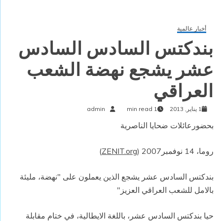
أخبار عالمية
بندكتس السادس السادس
عشر يشجع نهضة الشعب
العراقي
1 يناير, 2013
1 min read
admin
بحضورعائلات ضحايا الناصرية
روما، 14 نوفمبر2007 (
ZENIT.org
)
بندكتس السادس عشر يشجع الذين يعملون على "نهضة، مليئة
بالامل للشعب العراقي العزيز"
حيا بندكتس السادس عشر، باللغة الايطالية، في ختام مقابلة