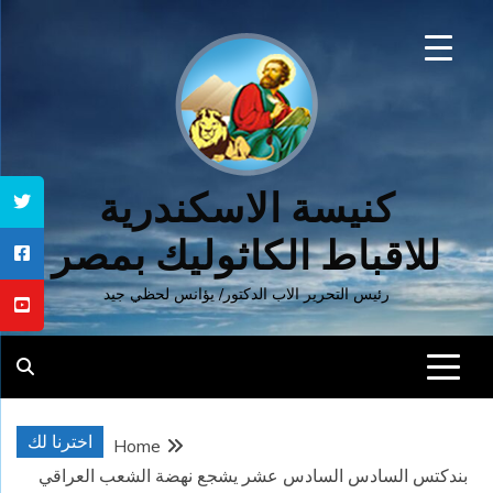
Ski
t
conten
كنيسة الاسكندرية
للاقباط الكاثوليك بمصر
رئيس التحرير الاب الدكتور/ يؤانس لحظي جيد
اخترنا لك
Home
بندكتس السادس السادس عشر يشجع نهضة الشعب العراقي