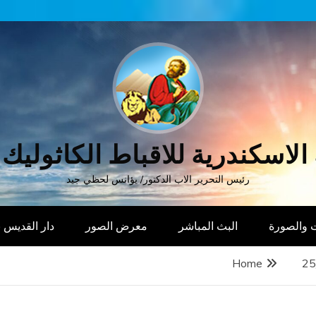
الاسكندرية للاقباط الكاثوليك
رئيس التحرير الاب الدكتور/ يؤانس لحظي جيد
 والصورة
البث المباشر
معرض الصور
دار القديس
Home