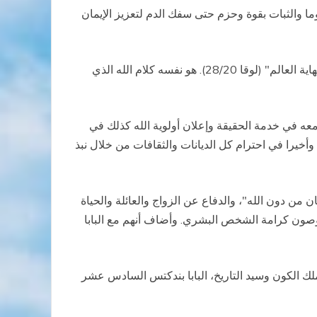
ا والثبات بقوة وحزم حتى سفك الدم لتعزيز الإيمان
وعلى الرغم من الاستشهاد والاضطهاد والاضطراب، يبقى صوت الرب المعزي والمشجع يهتف: "هاءنذا معكم طوال الأيام إلى نهاية العالم" (لوقا 28/20). هو نفسه كلام الله الذي
عه في خدمة الحقيقة وإعلان أولوية الله كذلك في
 وأخيرا في احترام كل الديانات والثقافات من خلال نبذ
من دون الله"، والدفاع عن الزواج والعائلة والحياة
ص وصون كرامة الشخص البشري. وأضاف أنهم مع البابا
ملك الكون وسيد التاريخ، البابا بندكتس السادس عشر