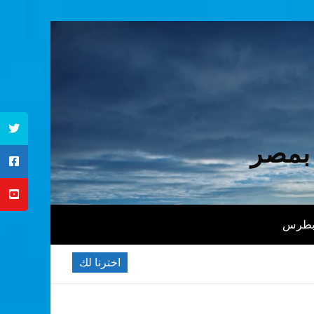
 بمصر
 بطرس
اخترنا لك