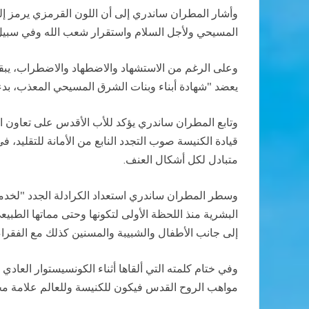
وأشار المطران ساندري إلى أن اللون القرمزي يرمز إلى
المسيحي ولأجل السلام واستقرار شعب الله وفي سبيل ا
يعضد "شهادة أبناء وبنات الشرق المسيحي المعذب، بدءا
وتابع المطران ساندري يؤكد للأب الأقدس على تعاون ال
قيادة الكنيسة صوب التجدد النابع من الأمانة للتقليد، 
متبادل لكل أشكال العنف.
وسطر المطران ساندري استعداد الكرادلة الجدد "لخدمة 
البشرية منذ اللحظة الأولى لتكونها وحتى مماتها الطب
إلى جانب الأطفال والشبيبة والمسنين كذلك مع الفقراء
وفي ختام كلمته التي ألقاها أثناء الكونسيستوار العا
مواهب الروح القدس فيكون للكنيسة وللعالم علامة محبة