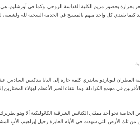
عر بحرارة بحضور مريم الكلية القداسة الروحي. وكما في أورشليم، هي ح
دد كيما يقتدي كل واحد منهم بالمسيح في الخدمة السخية لله ولشعبه، ل
ية
ة المطران ليوناردو ساندري كلمة حارة إلى البابا بندكتس السادس عشر
ربين في مجمع الكرادلة. وما انتقاء الحبر الأعظم لهؤلاء المختارين إ
الخاصة نحو أحد ممثلي الكنائس الشرقية الكاثوليكية ألا وهو بطريرك ب
ن تلك الأرض التي شهدت في الأيام الغابرة رحيل إبراهيم، الأبِ المش