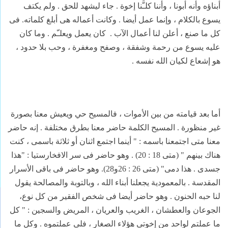
أبناؤه وأنه أبونا ، وأننا كلـَّنا إخوة . جاء ليشهد للحق . ولم يكتف
يسوع بالكلام ، وإنما عمل أيضا . وكانت أعماله هى أبلغ كلماته. فى
كل ما صنع ، أعلن لنا أعمال الآب .
كان يعمل ويعلـّم . وما كان
عليه يسوع من رحمة وشفقة ، وصفح ومغفرة ، وحب بلا حدود ،
هو إشعاع لكيان الله نفسه .
أما بعد قيامته من بين الأموات ، فالمسيح حي ويعيش معنا بصورة
غير منظورة . المسيح الكلمة حاضر معنا بطرق مختلفة . إنه حاضر
معنا متى اجتمعنا باسمه : " أينما اجتمع اثنان أو ثلاثة باسمى ، كنت
هناك بينهم " (متى 18 : 20) . وهو حاضر فى سر الافخارستيا : "هذا
جسدى . هذا دمى" (متى 26 : 26و28). وهو حاضر فى باقى الأسرار
المقدسة . بالمعمودية يجعلنا أبناء الله ، وبالتوبة والمصالحة يقول
لنا حبه الحنون . وهو حاضر أيضا فى شخص الفقير من كل نوع،
الجوعان والعطشان ، الغريب والعريان ، المريض والسجين : " كل
ما عملتم لواحد من إخوتى هؤلاء الصغار ، فلى عملتموه . وكل ما