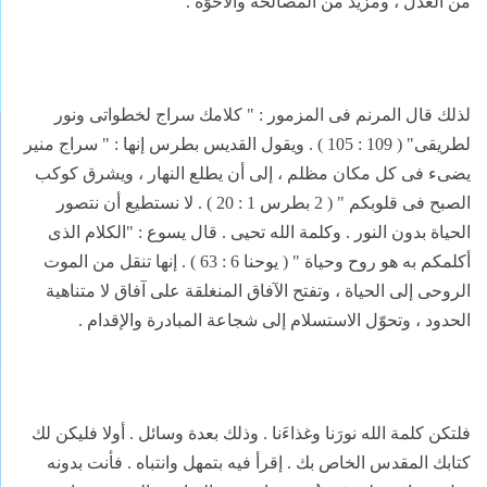
من العدل ، ومزيد من المصالحة والأخوّة .
لذلك قال المرنم فى المزمور : " كلامك سراج لخطواتى ونور
لطريقى" ( 109 : 105 ) . ويقول القديس بطرس إنها : " سراج منير
يضىء فى كل مكان مظلم ، إلى أن يطلع النهار ، ويشرق كوكب
الصبح فى قلوبكم " ( 2 بطرس 1 : 20 ) . لا نستطيع أن نتصور
الحياة بدون النور . وكلمة الله تحيى . قال يسوع : "الكلام الذى
أكلمكم به هو روح وحياة " ( يوحنا 6 : 63 ) . إنها تنقل من الموت
الروحى إلى الحياة ، وتفتح الآفاق المنغلقة على آفاق لا متناهية
الحدود ، وتحوّل الاستسلام إلى شجاعة المبادرة والإقدام .
فلتكن كلمة الله نورَنا وغذاءَنا . وذلك بعدة وسائل . أولا فليكن لك
كتابك المقدس الخاص بك . إقرأ فيه بتمهل وانتباه . فأنت بدونه