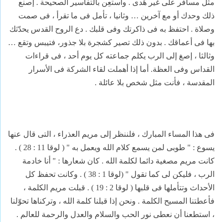
مثل مسافر على غير هُدى . واستعِن بالتفاسير الصحيحة . إصنع
ذلك وحدك أو مع آخرين … وثانيا ، تأمل فى ما تقرأ ، فى صمت
وصلاة . احتفظ به فى ذاكرتك وفى قلبك . دع الروح القدس يحدّثك
بها فى أعماقك . بدون ذلك تصير كشجرة بلا جذور، فتيبس وتقع …
وثالثا ، إصغ إلى الرب يكلم جماعته كل يوم أحد ، فى قراءات
القداس وفى العظة. أما إذا أهملت لقاء الشركة فى الأسرار
المقدسة ، فأنت مثل شخص بلا عائلة .
فى هذا المساء المبارك ، فلننظر إلى مريم العذراء ، التى قال عنها
يسوع : " طوبى لمن يسمع كلام الله ويعمل به " ( لوقا 11 : 28 ) .
كانت مريم مصغية دائما لكلمة الله . كان شعارها : " أنا خادمة
الرب ، فليكن لى كما تقول " (لوقا 1 : 38 ) . وكانت تحفظ كل
الأحداث وتتأملها فى قلبها ( لوقا 2 : 19 ) . قبلت مريم الكلمة ،
فأعطتنا المسيح الكلمة . ونحن إذا قبلنا كلمة الله ، وتركناها تحوّلنا
، استطعنا أن نعطى نور الحب والسلام والعدل والرحمة للعالم .