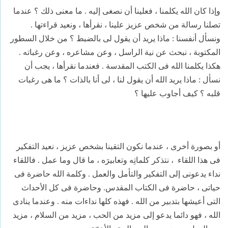
وإذا كان الله يكلمنا ، فعلينا أن نصغى إليه . ما معنى ذلك ؟ عندما
تصلنا رسالة من شخص عزيز علينا ، نقرأها ، ونعيد قراءتها .
ونسأل أنفسنا : ماذا يريد أن يقول لى بالضبط ؟ من خلال السطور
المكتوبة ، نبحث عن نية الراسل ، وعن مشاعره ، وعن رغباته .
هكذا يكلمنا الله فى الكتب المقدسة . فعندما نقرأها ، يجب أن
نسأل : ماذا يريد الله أن يقول لنا ، لى أنا بالذات ؟ ما هى رغبات
قلبه ؟ كيف أجاوب عليها ؟
أو بصورة أخرى ، عندما نكون التقينا بشخص عزيز ، نعيد التفكير
فى هذا اللقاء
، نتذكر كلماتِه وتعابيرَه ، ما قال وما عمل . فاللقاء
نداء يدعونى إلى التفكير والتأمل والعمل . وكلمة الله حاضرة فى
حياتى ، حاضرة فى الكتاب المقدس. وحاضرة فى كل الأحداث
التى أعيشها بتدبير من الله . فهذه كلها نداءات منه . وعندما ينادى
الله ، فهو دائما يدعو إلى مزيد من الحب ، مزيد من السلام ، مزيد