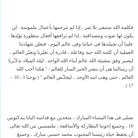
فكلمة الله ستبقى بلا ثمر ، إذا لم نترجمها بأعمال ملموسة . لن
يكون لها صوت ومصداقية ، إذا لم ترافقها أفعال منظورة تؤيّدها .
علينا أن نجسّدها فى حياتنا وفى عالم اليوم ، فتعلن شهادتنا
العملية أن كلمة الله حية وفاعلة ، قادرة أن تغيّرنا وتغيّر العالم ،
ليصير وفق مشيئة الله عالمَ أبناء الله الواحد . ليلة الميلاد تذكـّرنا
أن رسالتنا هى أن ننشر الخبر السار للعالم : " هكذا أحب الله
العالم ، حتى وهب ابنه الأوحد .. ليخلـّص العالم " ( يوحنا 3 : 16 –
17 ) .
نصلى فى هذا المساء المبارك ، متحدين مع قداسة البابا بندكتوس
16 ، وجميع إخوتنا البطاركة والأساقفة ، ملتمسين من الله تعالى
أن يحفظ حياة رئيسنا المحبوب محمد حسنى مبارك ، وجميعَ