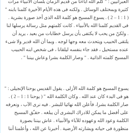
العبرانيين : " كلم الله آباءنا من قديم الزمان بلسان الأنبياء مرات
كثيرة وبمختلف الوسائل . ولكنه فى هذه الأيام الأخيرة كلمنا بابنه "
( 1 : 1 – 2 ) . يسوع المسيح هو كلمة الله الذى أخذ صورة بشرية .
فى القديم كلمنا الله بالأنبياء . كانت كلمتهم مثل رسالة يرسلها لنا
. ولكنّ من يحب لا يكتفى بأن يرسل خطابات من بعيد ، يريد أن
يلتقى الحبيب ويتحدث معه وجها لوجه . وبما أن الله قدير ولا شىء
عنده مستحيل ، فقد جاء بنفسه ليلقانا ، فى شخص ابنه الحبيب
المسيح كلمته الذاتية . " وصار الكلمة بشرا وعاش بيننا " .
يسوع المسيح هو كلمة الله الأزلى . يقول القديس يوحنا الإنجيلى : "
هو فى البدء كان عند الله . وكان الكلمة الله " ( يوحنا 1 : 1 – 2 ) .
صار الكلمة بشرا، فأعلن الله نهائيا للبشر . فيه نرى الآب ، ونعرفه
على أفضل ما يمكن للادراك البشرى أن يبلغه . حقـّق المسيح
الكلمة وعود الله وعهوده للآباء والأنبياء . عاش بيننا بصورة
منظورة فى حياته وبشارته الأرضية . أخبرنا عن الله ، وأعلمنا أننا