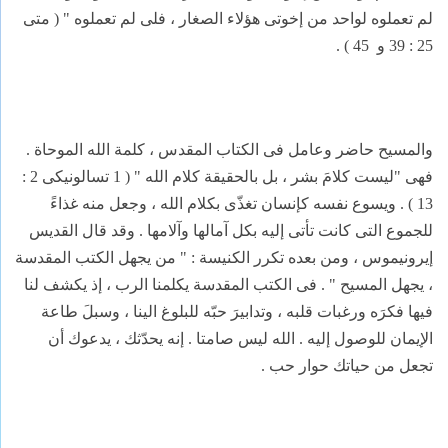
لم تعملوه لواحد من إخوتى هؤلاء الصغار ، فلى لم تعملوه " ( متى
25 : 39 و
45 ) .
والمسيح حاضر وعامل فى الكتاب المقدس ، كلمة الله الموحاة .
فهى "ليست كلامَ بشر ، بل بالحقيقة كلام الله " ( 1 تسالونيكى 2 :
13 ) . ويسوع نفسه كإنسان تغذّى بكلام الله ، وجعل منه غذاءً
للجموع التى كانت تأتى إليه بكل آمالها وآلامها . وقد قال القديس
إيرونيموس ، ومن بعده تكرر الكنيسة : " من يجهل الكتب المقدسة
، يجهل المسيح " . فى الكتب المقدسة يكلمنا الرب ، إذ يكشف لنا
فيها فكرَه ورغبات قلبه ، وتدابيرَ حبّه للبلوغ الينا ، وسبلَ طاعة
الإيمان للوصول إليه . الله ليس صامتا . إنه يحدّثك ، يدعوك أن
تجعل من حياتك حوار حب .