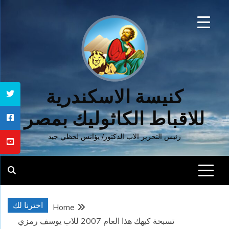
Ski
t
conten
كنيسة الاسكندرية
للاقباط الكاثوليك بمصر
رئيس التحرير الاب الدكتور/ يؤانس لحظي جيد
اخترنا لك
Home
تسبحة كيهك هذا العام 2007 للاب يوسف رمزي