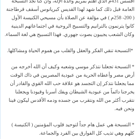
افسس 431م الذي اهتم بمريم والدة الإله، وان كنا نجد التسبحة
العامة قبل ذلك كما شهد لهذا القديس كبريانوس أسقف قرطاجنة
( 200- 258م ) في مؤلفة عن الصلاة بأن مسيحي الكنيسة الأول
كانوا يترنمون بالترانيم والتسبيح الروحية في اجتماعاتهم الدينية
وكان الشعب يجيبون بصوت جهوري. فهذا التسبيح هي لغة السماء.
*التسبحة تنقي الفكر والعقل والقلب من هموم الحياة ومشاكلها.
* التسبحة تجعلنا نتذكر موسي وشعبه وكيف أن الله أخرجه من
أرض مصر وأعطاه الحرية من عبودية المصريين في ذاك الوقت
مما يجعلنا نتذكر إن التجسد هو علاقة حب الله القوي والقادر أن
يخرجنا دائماً من عبودية الشيطان ويفك أسرنا وقيودنا ويجعلنا
نتقرب أكثر من الله ونتقرب من جسده ودمه الأقدس ليكون فينا
ونحن فيه.
* التسبحة هي عمل هام جداً لتوحيد قلوب المؤمنين ( الكنيسة )
كلهم وهي تذيب كل الفوارق بين الفرد والجماعة.