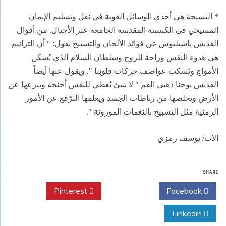
* التسبحة هي أحدي الوسائل القوية في نقل وتسليم الإيمان
المسيحي في الكنيسة المقدسة الجامعة عبر الأجيال. من أقوال
القديس باسيليوس عن فوائد الألحان والتسبيح يقول: " أن الترانيم
هي هدوء النفس وراحة للروح وسلطان السلام الذي يُسكن
الأمواج ويُسكت عواصف حركات قلوبنا ". ويقول عنها أيضاً
القديس يوحنا ذهبي الفم " لا شئ يُعطي للنفس أجنحة وينزعها عن
الأرض ويخلصها من رباطات الجسد ويعلمها الترّفع عن الأمور
الزمنية مثل التسبيح بالنغمات الموزونة ".
الاب/ يوسف رمزي
SHARE
Pinterest
Twitter
Facebook
Linkedin