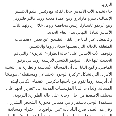
الزواج.
جاء تشديد الأب الأقدس خلال لقائه مع رئيس إقليم اللاتسيو
الإيطالية، بييرو ماراتزو، ومع عمدة مدينة روما فالتز فلتروني،
ومع أنريكو غاسبارا، رئيس محافظة روما، خلال زيارتهم للأب
الأقدس لتبادل التهاني ببدء العام الجديد.
وكالمعتاد عبر البابا في اللقاء التقليدي عن بعض الاهتمامات
المتعلقة بالحالة التي يعيشها سكان روما واللاتسيو.
وتوقف الأب الأقدس على "حالة الطوارئ التربوية" والتي تم
الحديث عنها خلال المؤتمر الكنسي لأبرشية روما في يونيو
الماضي. وألمح البابا إلى أن المسألة الأساسية والطارئة هي تنشئة
الأفراد، التي تشكل "ركيزة الوجود الاجتماعي ومستقبله"، موضحًا
أن أبرشية روما تقوم من ناحيتها بتكريس الاهتمام الكافي لهذه
المسألة، ولذا دعا البابا المؤسسات المدنية إلى "تعزيز الجهد على
مختلف الأصعدة من أجل الإجابة على حالة الطوارئ التربوية،
مستمدة الوحي باستمرار من مقياس محورية الشخص البشري".
وفي هذا الصدد صرح البابا بأنه "من الواضح بأن احترام ومساندة