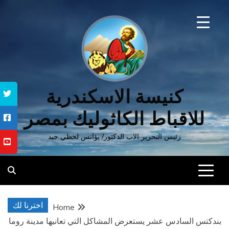
Ski
t
conten
كنيسة الاسكندرية
للاقباط الكاثوليك بمصر
رئيس التحرير الاب الدكتور/ يؤانس لحظي جيد
اخترنا لك
Home
بندكتس السادس عشر يستعرض المشاكل التي تعانيها مدينة روما