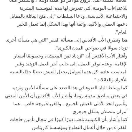
العائلة المبنية على الزواج هو أمر ذو أهمية أولية"، واستنكر البابا
للاعتداءات اليومية التي تتعرض لها هذه المؤسسة البشرية
والاجتماعية الأساسية، ودعا السلطات "إلى منح العائلة بالمقابل
دعمها العملي والأكيد، واثقة أنها بهذا الشكل إنما تعمل للخير
العام".
هذا وتطرق الأب الأقدس إلى مسألة الفقر "التي هي مسألة أخرى
تزداد سوءًا في ضواحي المدن الكبرى".
وأشار الأب الأقدس أن "ازدياد ثمن المعيشة، وخصوصًا أسعار
الإقامة، وعدم توفر العمل، إلى جانب أجر العمل الزهيد وغير
المناسب عادة، كل هذه العوامل تجعل العيش صعبًا جدًا بالنسبة
للأفراد والعائلات".
كما وسلط البابا الضوء في هذا الصدد على مسألة الأمن وترديه
في بعض مناطق مدينة روما، وأشار الأب الأقدس أن الأمن المدني
وتأمين الحد الأدنى للعيش للجميع – وللغرباء بوجه خاص – هما
أمران متصلان بشكل جوهري.
كما وأشار بأن الكنيسة تلعب دورًا كبيرًا في مجال تأمين حاجات
الفقراء من خلال أعمال التطوع ومؤسسة كاريتاس.