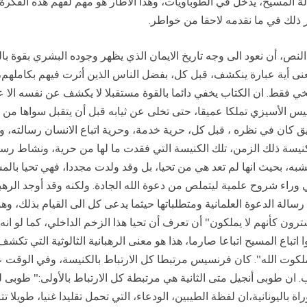
مسيح، يدخل في الطوباويات، وهذا الاطار هو مهم لفهم هذه الفكرة الت
 ذلك في ما نقدمه لاحقا من خواطر.
النص، أن نعود الى وجه تاريخ الايمان الذي يظهر وجوده البشري بقوة ب
 أية عبارة ينكشف، قبل كل، بفضل الناس الذين أثرت فيهم بكاملهم، وا
خي فقط. ان الكتاب يخفي دائما بالقوة مستقبلا لا يكشف عن نفسه الا عند
س الأسيزي تملكا عميقا، حتى تخلى عن ثيابه قبل أن يتقبل سواها من يد
 كان في نظره ، قبل كل، حرية خدمة، وحرية اتباع الانسان رسالته، وثقة 
نيسة ذلك الزمن، تلك الكنيسة التي فقدت ما لها من حرية، ونشاط رسول
شبه، بحيث انها لم تعد هي من تحيا، بل وقد ولدت مجددا، فهي تحيا بال
راء شروح علمية ليتملص من دعوة الله الجادة. ولكنه وقد أوجد الرهبنة ا
رسالة الدعوة العلمانية ومتطلباتها حيثما يدعى كل الى القيام بذلك، وه
ترون كأنهم لا يملكون" أن تعرف أن تحيا هذا الزخم الداخلي، كما لو 
ا اتباع المسيح اتباعا صارما، هذا هو معنى الرهبانية الثالوثية التي تكشف
وت الله". كان فرنسيس مرتبطا كل الارتباط بالكنيسة، وفي الوقت عي
ان طوبى أنجيل متى الثانية هي مرتبطة كل الارتباط بالأولى:" طوبى لل
ة باليونانية،ان لفظة الطيبين، الودعاء، التي تحمل تقليدا غنيا، طويلا تت