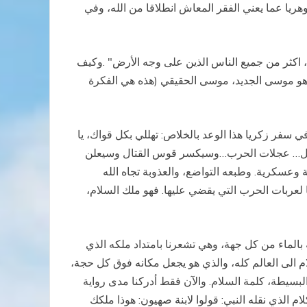
جوهريا عما يعني الفقر المعاش انطلاقا من الله، وفي
ا، اكثر من جميع الناس الذين على وجه الأرض" .وكيف
سيح هو موسى الجديد، موسى الحقيقي (هذه هي الفكرة
في سفر زكريا هذا الوعد بالخلاص: تهللي بكل قواك، يا
سيستأصل… عجلات الحرب…وسيكسر قوس القتال وسيعلن
 وعسكرية. وطبعه التواضع، والعذوبة تجاه الله
 لعربات الحرب التي يقضي عليها. فهو ملك السلام،
بالماء من كل جهة، وهي تشعرنا بامتداد ملكه الذي
الى العالم كله، والذي هو يجعل مكانه فوق كل حجة،
 البسيطة، كلمة السلام. والآن فقط أدركنا مدى رواية
ام الذي نقله النبي: قولوا لابنة صهيون: هوذا ملكك