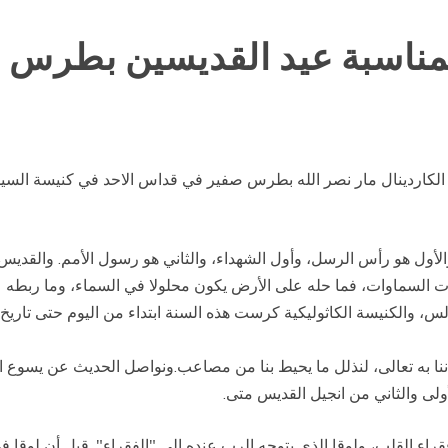
مناسبة عيد القديسين بطرس 
ي الكاردينال مار نصر الله بطرس صفير في قداس الاحد في كنيسة الس
الأول هو رأس الرسل، وأول الشهداء، والثاني هو رسول الأمم. والق
ت السماوات، فما حله على الأرض يكون محلولا في السماء، وما ربطه 
، والكنيسة الكاثوليكية كرست هذه السنة ابتداء من اليوم حتى تاريخ م
اننا به تعالى، لنذلل ما يحيط بنا من مصاعب.ونواصل الحديث عن يسوع 
لى والثاني من انجيل القديس متى.
راء القلب، ولوقا الذي يتوجه الرب عنده الى "الفقراء". قيل أن لوقا 