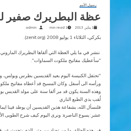
رسول الأمم
عظة البطريرك صفير ل
1 يناير, 2013
1 min read
admin
بكركي، الثلاثاء 1 يوليو 2008 (zenit.org).
ننشر في ما يلي العظة التي ألقاها البطريرك المارون
"سأعطيك مفاتيح ملكوت السماوات".
"تحتفل الكنيسة اليوم بعيد القديسين بطرس وبولس، و
ورأسه الى أسفل. وكان المسيح قد أعطاه مفاتيح ملكو
وهذه السنة يكون قد مر ألفا سنة على مولد القديس بولس
لُقب بذي الطبع الناري
فلنسأل الله، بشفاعة هذين القديسين أن يوطد فينا ايم
عشر: يسوع الناصرة: ونرى اليوم كيف شرح الطوبى الأو
في هذه الحالة، ما من تضاد بين متى الذي يتحدث عن فق