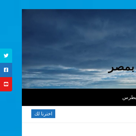
 بمصر
 بطرس
اخترنا لك