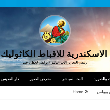
الاسكندرية للاقباط الكاثوليك
رئيس التحرير الاب الدكتور/ يؤانس لحظي جيد
 والصورة
البث المباشر
معرض الصور
دار القديس
 وبولس
Home