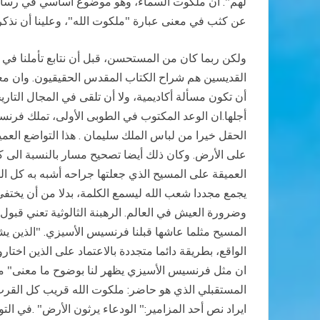
لهم". ان ملكوت السماء، وهو موضوع أساسي في رسالة ال
عن كثب في معنى عبارة "ملكوت الله"، وعلينا أن نذكر
ولكن ربما كان من المستحسن، قبل أن نتابع تأملنا في 
القديسين هم شراح الكتاب المقدس الحقيقيون. وان معنى
أن تكون مسألة أكاديمية، ولا أن تلقى في المجال التاري
أجلها.ان الوعد المكتوب في الطوبى الأولى، تملك فرنسي
الحقل خيرا من لباس الملك سليمان . هذا التواضع العميق
على الأرض. وكان ذلك أيضا تصحيح مسار بالنسبة الى ك
العميقة على المسيح الذي جعلتها جراحه أشبه به كل ال
يجمع مجددا شعب الله ليسمع الكلمة، بدلا من أن يختفي و
وضرورة العيش في العالم. الرهبنة الثالوثية تعني قبول 
المسيح مثلما عاشها قبلنا فرنسيس الأسيزي. "الذين يش
الواقع، بطريقة دائما متجددة بالاعتماد على الذين اختارو
ان مثل فرنسيس الأسيزي يظهر لنا بوضوح ما معنى" ملك
المستقبلي الذي هو حاضر: ملكوت الله قريب كل القرب. 
ايراد نص أحد المزامير:" الودعاء يرثون الأرض" .في التورا