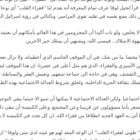
رأ انجيل لوقا عرف تمام المعرفة أنه يقدم لنا "فقراء القلب" أي نوعا
 يضع نفسه في تقليد تقوى المزامير، وبالتالي في رؤية اسرائيل الحق
ا يخلص، ولو بات أكيدا أن المحرومين في هذا العالم بأمكانهم أن يعتمدوا
وة الامتلاك ، فينسى الله، ويشتهي أن يمتلك خير الآخرين.
 محضا. ما من شك، في أن الموقف الحاسم الذي أعطيناه، ولا نزال نعط
سيس الأسيزي والفقراء، الذي هم مثل أعلى في عصرنا، ان هذا الموقف لي
 التقشف. وهي في حاجة الى جماعة تتبعهم، وتعيش الفقر والبساطة، وت
تملك بثقافة الحرية الداخلية، ولخلق شروط العدالة الاجتماعية بهذه الطر
ماعيا. ولكن العدالة الاجتماعية لا يمكنها أن تنمو الا حيثما يبقى التوج
لنشعر بأننا مسؤولون عن قريبنا وعن المجتمع. وعلى الكنيسة أن تبقى دائ
 أتى به العهد الجديد انطلاقا من فقراء الله، ان كل تجدد في الكنيسة لا 
ت " طوبى لفقراء القلب". ان الوعد المعد لهم هو عينه لدى متى ولوقا:"