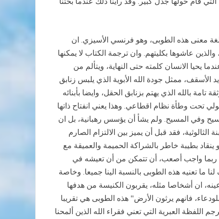
ي قام حولها جدل كبير. وقد رأينا ذلك عندما بحثنا
الغة معنى هذه الطوبى، وهو فرنسي الأسيزي. ان
لذين عاشوها بكليتهم. وان ترجمة الكتاب لا يمكنها
ما يحيا الانسان كلمته حتى النهاية، ويتألم من
 الأسقف، ممثل جودة الله الأبوية الذي يلبس زنابق
تامة بالله الذي يهتم بزنابق الحقل، وايضا بأبنائه
ي تحت وطأة نظام اقطاعي. وهذا يعني انفتاح ذاتها
مسيح وفي المسيح. ولم يشأ أن يؤسس رهبانية، بل ان
لثالوثية، فقد قبل أن يميز بين الالتزام الصارم
و ينقاد بطيبة خاطر بالشراكة الحميمة والعميقة مع
انه ربما واجب أصعب، أن تتمكن من أن تعيشه في
 لنا ما تعنيه هذه الطوبى بالنسبة الينا جميعا. وخاصة
نه، ان أشخاصا مثله، يقربون الكنيسة من هدفها
ودعاء، فانهم يرثون الأرض" هذه الطوبى هي تقريبا
رجم اللفظة العبرية التي تعني فقراء الله الذين ألمحنا