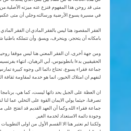
متى قد روحن هذا المفهوم فنزع عنه ميزته الأصلية.من ق
في مسيرة يسوع الأرضية ورسالته.وجلي أن متى عكس ذلك
الفقر المقصود هنا ليس بالفقر المادي.ان الفقر المادي ل
بامكانه أن يتحجر، وينحرف، ويسؤ، وأن تتملكه باطنيا شه
ومن جهة أخرى، ان الفقر المعني هنا ليس موقفا روحيا
الحقيقيين بدءا بانطونيوس، أبي الرهبان، انتهاء بفرن
جماعة فقراء يسوع، تحتاج دائما الى وجوه كبيرة تمارس
لنفهم ان امتلاك الخيور، انما هو خدمة لمقاومة ثقافة ال
ان العظة على الجبل بحد ذاتها ليست، كما هي، برنامجا اجت
تصرفنا، حيثما يولي الايمان القوة على التخلي عما لنا 
جماعة فقراء الله.وكما أن العهد القديم قد انفتح على ما
وجودة دائمة الاستعداد لخدمة الغير.
ولكننا لم نعتبر هنا الا القسم الأول من اولى التطويبا