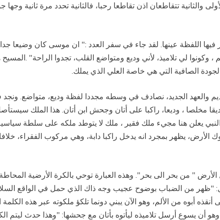
ولى والثانية تتقاطعان اذن تقاطعا رحبا، فالثانية تحدد مرة ثانية وجها 
 فيها اللفظة عينها. لقد جاء في سفر العدد :" ان موسى كان وضيعا جد
كم ، وكونوا لي تلاميذ، لأني وديع ومتواضع القلب، تجدوا الراحة" .الم
جودة الصافية التي هي خاصة العلي الذي يملك.
د القديم والعهد الجديد، نصادف في وسطه مجددا لفظة وديع، متواضع. ونجد 
 صديقا مخلصا ، وديعا، راكبا على أتان وجحش ابن أتان. هذا الملك 
 النبي يعلن هنا مجيء ملك فقير ، ملك لا يتوطد ملكه على سلطة سياسية
ك الأرض، يظهر بمجرد انه يدخل راكبا دابة، وهي مركوب الفقراء، خلافا
أرض " من بحر الى بحر". وهذه العبارة توحي بالكرة الأرضية المحاطة 
ل: "ظهر من الضباب بوضوح عجيب وجه ذاك الذي حمل في الواقع السلام 
 أنقذه أبوه من الألم، وهو الآن يبني دونما تلكؤ ملكوته عبر هذه الكلمة
 وهو أن يسوع أرسل تلاميذه ليأتوه بأتان مع جحشها: "وهذا حدث ليتم الكل