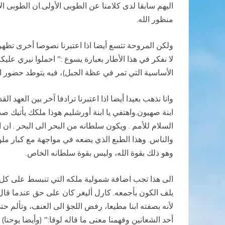
اليهم سابقا لدى كلامنا عن الطوبى الأولى.ان الطوبى الأ
منظور الله.
ولكن المروحة تتسع أيضا اذا اعتبرنا نصوصا أخرى تظهر
لا نفكر في هذا الأطار بعبارة يسوع :" احملوا نيري علي
الأساسية التي تمر في عظة الجبل)، فيه يتوطد حضور ال
وانا نذهب بعيدا أيضا اذا اعتبرنا ترادفا آخر بين العه
ابنة صهيون.واهتفي يا ابنة أورشليم هوذا ملكك يأتيك
السلام للأمم . ويكون سلطانه من البحر الى البحر . ان
والناس. وهذا الطبع الذي يضعه في مواجهة مع كبار ملو
وهو ذلك بقوة الله، وليس بقوة سلطانه الخاص.
الى هذا تجب اضافة شمولية ملكه التي تنبسط على كل ال
يلف الكون بأجمعه. كارل أليغر كان على حق عندما قا
لأنه بصفته ابنا مطيعا، رفض اللجؤ الى العنف، وتألم حتى
أحد الشعانين وفهمنا معنى ما قاله لوقا:" (وأيضا يوحنا)