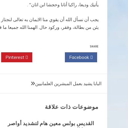
يأتيك وديعا، راكبا أتانا وحجشا ابن اتان" .
يجب أن نسأل الله أن يقوي منا الايمان به تعالى لنجت
يئن من بطالة، وفقر، وركود حال. الهمنا الله جميعا ما في
SHARE
Pinterest
Twitter
Facebook
تصفّح
البابا يشيد بعمل المبشرين العلمانيين
المقالات
موضوعات ذات علاقة
القديس بولس معين هام لتشديد أواصر