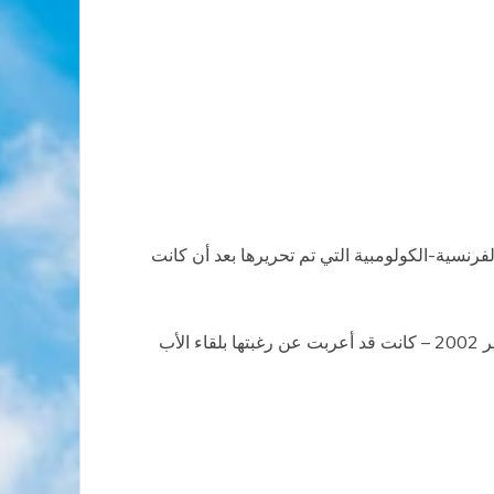
رنسية-الكولومبية التي تم تحريرها بعد أن كانت
وحسب ما افادت به إذاعة الفاتيكان فإن المرشحة السابقة للرئاسة الكولومبية – التي اختطفت في الثالث والعشرين من فبراير 2002 – كانت قد أعربت عن رغبتها بلقاء الأب