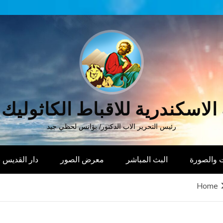
الاسكندرية للاقباط الكاثوليك
رئيس التحرير الاب الدكتور/ يؤانس لحظي جيد
 والصورة
البث المباشر
معرض الصور
دار القديس
Home