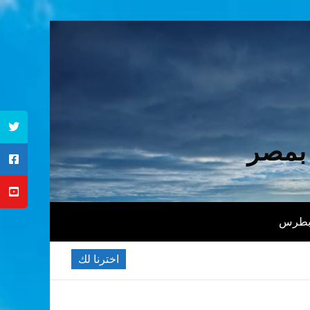
 بمصر
 بطرس
اخترنا لك