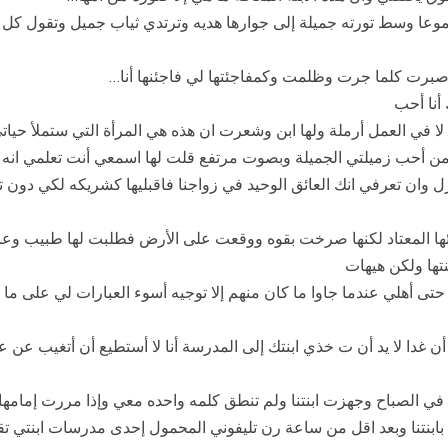
عا وسط تورته جميلة إلى جوارها هديه وترتدي ثياب جميل وتقول كل سن
ت كلما جرت وظلمت وكمفاجئتها لي فاجئنها أنا…
أنا أحب
 لا في العمل أرملة ولها ابن وشعرت ان هذه هي المرأة التي ستملأ حي
أحب زميلتي الجميلة وبصوت مرتفع قلت لها اسمعي أنت تعلمي انه لا
ل وان تعرفي انك العائق الوحيد في زواجنا فاقبليها كشريكه لكي دون تع
ئها المعتاد لكنها صرخت بقوه ووقعت على الأرض فطلبت لها طبيب وع
تها ولكن هيهات
ى أهلي عندما جاوا ما كان منهم إلا توجيه أسوء العبارات لي على ما قلت
ن غدا لا يد أن ت خذي ابنتك إلى المدرسة أنا لا أستطيع أن أتغيب ع
الصباح وجهزت ابنتنا ولم تنطق كلمه واحده معي وإذا مررت إمامها لألفت 
بابنتنا وبعد اقل من ساعة رن تليفوني المحمول إحدى مدرسات ابنتي تق