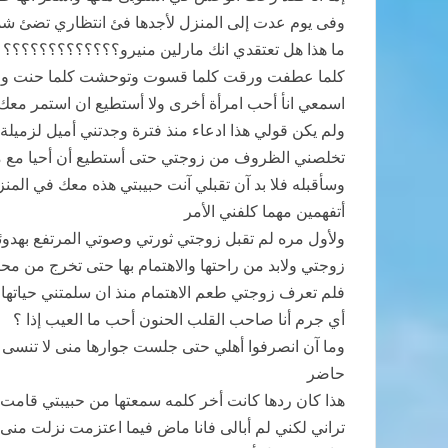
وفى يوم عدت إلى المنزل لأجدها فئ انتظاري تضئ شمو
ما هذا هل تعتقدي انك مارلين منيرو؟؟؟؟؟؟؟؟؟؟؟؟؟
كلما عطفت ورقت كلما قسوت وتوحشت كلما حنت وصبر
اسمعي انأ أحب امرأة أخرى ولا أستطيع ان استمر معك 
ولم يكن قولي هذا ادعاء منذ فترة وجدتني أميل لزميلة
تخلصني الظروف من زوجتي حتى أستطيع أن أحيا مع من 
وسأقبله فلا بد آن تقبلي آنت حبيبتي هذه معك في المنز
أتفهمين مهما كلفني الأمر
ولأول مره لم تقبل زوجتي ثورتي وصوتي المرتفع بهدو
زوجتي ولابد من راحتها والاهتمام بها حتى تخرج من محن
فلم تعرف زوجتي طعم الاهتمام منذ ان سلمتني حياتها حت
أي جرم أنا صاحب القلب الحنون أحب ما العيب إذا ؟
وما آن انصرفوا أهلي حتى جلست جوارها منى لا تنسى أ
حاضر
هذا كان ردها كانت أخر كلمه سمعتها من حبيبتي قامت في 
تراني لكني لم أبالى فانا ماض فيما اعتزمت نزلت منى 