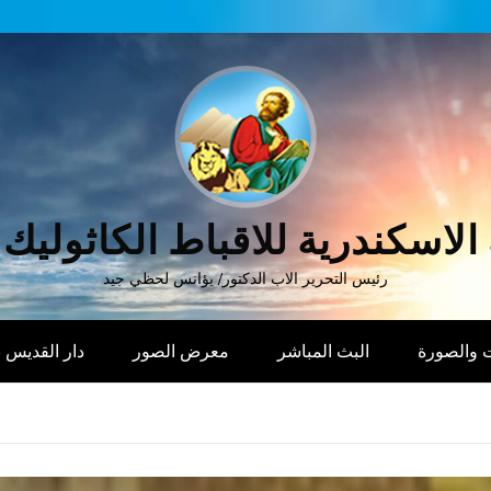
الاسكندرية للاقباط الكاثوليك
رئيس التحرير الاب الدكتور/ يؤانس لحظي جيد
 والصورة
البث المباشر
معرض الصور
دار القديس