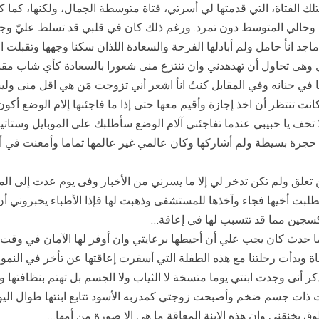
 بتلك الفتاة، التي قدمتها لي أسرتي، فتاة متوسطة الجمال، ولكنها، ك
وحالي المتوسط دون تمرد. ورغم ذلك كان في قلبي قد تسلط عليّ وجعلني
 انأ حامل ولم أبادلها الفرحة والسعادة اللذان سكنا وجهها وتقبلت الخبر
وهى تحاول أن تهدهدني وان تنتزع منى شعورا بالسعادة كأي شاب مقبل 
رقها في حنانه وفي المقابل كنتُ انأ اشعر أني تزوجت مَن هي اقل منى 
تنتظر أن اخذ إجازة وأقيم معها حتى إذا ما فاجئنها إلام الوضع أكون 
ف يا حبيبي عندما تفاجئني آلام الوضع سأطلبك على الموبايل وستاتينى
ة بسيطة ولم أشاركها وكان عالمي غير عالمها تماما وأمعنت في أن 
 تعلق ولم تكن تدخر لي إلا ما يسرني من الأخبار وفى يوم عدت إلى ال
طلبت أخيها فجاء وآخذها للمستشفى وذهبت لها فإذا الأطباء يخبروني 
كسجين مما قد تتسبب لها في إعاقة…
 حدث كان يجب علي أن أحيطها برعايتي وان أوفر لها الآمان في وقت ا
 وبدأت رحلتنا مع هذه الطفلة التي أسفرت إعاقتها عن تأخر في النمو ا
ر أنى وجدت ابنتي يوما متسخة لا الثياب ولا الجسم بل تهتم بنظافتها 
حت ذات جسم ضخم وأصبحت زوجتي كمدربه الأسود تتابع ابنتها طوال اليو
ق يخنقني وان هذه الابنة المعاقة ما هي إلا صورة من أمها…