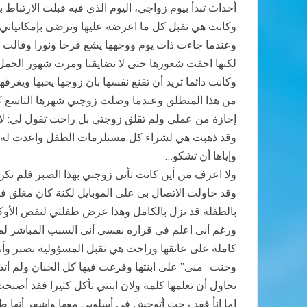
أحداث تبدأ بيوم زواجي، اليوم الذي فيه قبلت الارتباط
وكانت هي تقبل كل ما اعرضه عليها وترضى بإمكانياتي 
وعندما جاءت ذات يوم ووجهها يشع فرحا ونورا وقالت ماجد
لكنها اخفت شعورها حتى لا تضايقنا ومرت شهور الحمل 
وكانت دائما تريد أن تقنع نفسها بان زوجها يحبها ويغ
من هذا المنطلق وعندما وصلت زوجتي شهرها التاسع كانت 
إجازة من عملي ولم تقلق زوجتي بل راحت تقول لي: لا تخ
وقد ذهبت هي لشراء كل مستلزمات الطفل واعدت له حجر
وإياها أن تشكو…
ولا اعرف من أين كانت تأتى زوجتي بهذا الصبر فلم تكن
وقد حاولت الاتصال بى على الموبايل لكنة كان مغلق ف
بالطفلة قد نزل بالكامل وهذا عرض طفلتي لنقص الأو
ورغم أنى اعلم في قراره نفسي أنى السبب المباشر لما
كاملة على عاتقها وراحت هي تقبل المسؤولية بصبر وأناة
وحنت “منى” على ابنتها وفرغت فيها كل الحنان ولم أتذك
تحاول أن تعلمها كلمة ولان ابنتي تأكل كثيرا فقد أصب
إما انأ فقد رحت أتوحش في أسلوبى معها واشعر أنها طو