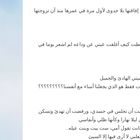
فاقتها بلا جدوى لأول مرة في عمرها منذ أن تزوجتها
طت كيف أغلقت عيني عن وداعه لم اشعر يوما في
بيتي الهادئ والجميل
لموت فقط هو الذي يجعلنا أمناء مع أنفسنا؟؟؟؟؟؟؟؟؟
 آبت أن تجلس في جسدي، ورفضت أن تهدئ وتسكن
يلا نهارا وكأنها ظلي وأنفاسي.
ما كانت تقول أمي، ست بيت وبنت عيله…
 لا أرى فيها إلا السيئ.