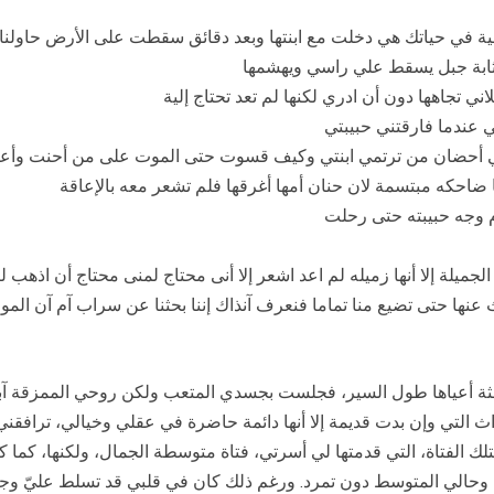
ة في حياتك هي دخلت مع ابنتها وبعد دقائق سقطت على الأرض حاولنا إ
مثابة جبل يسقط علي راسي ويهشمها
ني تجاهها دون أن ادري لكنها لم تعد تحتاج إلية
لي عندما فارقتني حبيبتي
ي أحضان من ترتمي ابنتي وكيف قسوت حتى الموت على من أحنت وأع
ما ضاحكه مبتسمة لان حنان أمها أغرقها فلم تشعر معه بالإعاقة
 وجه حبيبته حتى رحلت
جميلة إلا أنها زميله لم اعد اشعر إلا أنى محتاج لمنى محتاج أن اذهب ل
بحث عنها حتى تضيع منا تماما فنعرف آنذاك إننا بحثنا عن سراب آم آن ا
جثة أعياها طول السير، فجلست بجسدي المتعب ولكن روحي الممزقة
التي وإن بدت قديمة إلا أنها دائمة حاضرة في عقلي وخيالي، ترافقني ل
 بتلك الفتاة، التي قدمتها لي أسرتي، فتاة متوسطة الجمال، ولكنها، ك
وحالي المتوسط دون تمرد. ورغم ذلك كان في قلبي قد تسلط عليّ وجعلني