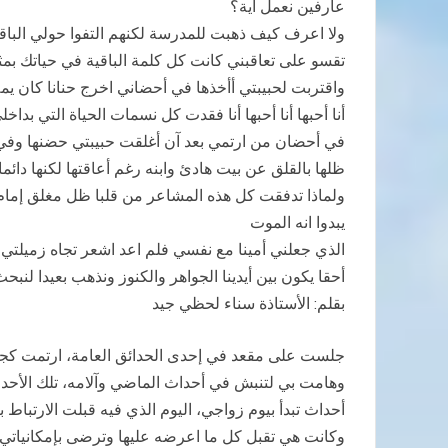
عارفين نعمل أية؟
ولا اعرف كيف ذهبت للمدرسة لكنهم التفوا حولي الباقي
تقسو على تعاقبني كانت كل كلمة الباقية في حياتك ب
واقتربت لحبيبتي أأخذها في أحضاني اخرج حنانا كان يملا
أنا أحبها أنا أحبها أنا فقدت كل نسمات الحياة التي بداخ
في أحضان من ارتمي بعد آن أغلقت حبيبتي حضنها وف
ظلها بالقلق عن بيت هادئ وابنه رغم أعاقتها لكنها دائ
ولماذا تدفقت كل هذه المشاعر من قلبا ظل مغلق إمام
يبدوا انه الموت
الذي جعلني أمينا مع نفسي فلم اعد اشعر تجاه زميلتي ال
أحقا يكون بين أيدينا الجواهر والكنوز ونذهب بعيدا لن
بقلم: الأستاذة سناء لحظي جيد
جلست على مقعد في إحدى الحدائق العامة، ارتمت ك
وهامت بي لتنبش في أحداث الماضي وآلامه، تلك الأحداث 
أحداث تبدأ بيوم زواجي، اليوم الذي فيه قبلت الارتباط
وكانت هي تقبل كل ما اعرضه عليها وترضى بإمكانياتي 