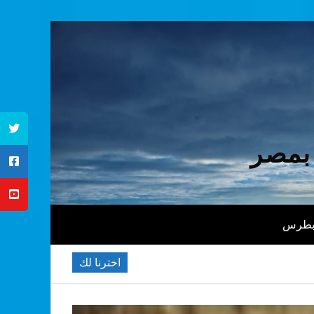
 بمصر
 بطرس
اخترنا لك