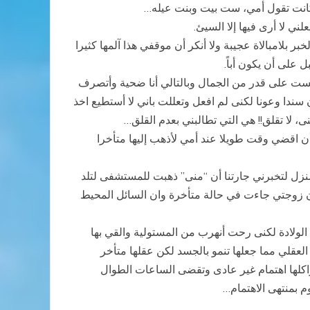
ما كانت تقول أمي، ست بيت وبنت عيله…
 لا أرى فيها إلا السيئ.
 بلامبالاة عجيبة ولا أنكر أن موقفي هذا آلمها كثيرا
على أن يكون أباً.
وليست على قدر من الجمال وبالتالي أنا ضحية وأتصرف
سندا وعونا لكنى لم افعل وتعللت باني لا أستطيع اخذ
، لا تقلق!! هي التي تطالبني بعدم القلق…
اقضي وقت طويلا عند أمي لأذهب إليها متأخرا
منزل لتخبرني جارتنا أن “منى” ذهبت للمستشفى لتلد
أن زوجتي جاءت في حالة متأخرة وان السائل المحيط
لولادة لكنى رحت أنهرب من المستولية والقي بها
لعقلي مما جعلها تنمو بالجسد لكن عقلها متأخر
واكلها اهتمام غير عادى وتقضى الساعات الطوال
م بمنتهى الاهتمام…