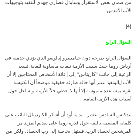
من ضمان بعض الاستقرار وسأبذل قصارى جهدي للتقيد بتوجيهات
الأب الأقدس.
(4)
السؤال الرابع
السؤال الرابع طرحه دون جيامبييرو إيالونغو الذي يؤدي خدمته في
أرباض روما حيث سببت الأزمة تبعات مأساوية للغاية. تسعى
الرعية إلى جانب "كاريتاس" إلى إعانة الأشخاص المحتاجين إلا أن
الأب إيالونغو اعتبر أنها حالة طارئة حقيقية موضحاً أن الكنيسة
تقوم بمساعدة ملموسة إلا أنها لا تعطي حلاً للأزمة. وتساءل حول
أسباب هذه الأزمة العامة…
بندكتس السادس عشر – بداية أود أن أشكر الكاردينال النائب على
كلماته المفعمة بالثقة حول قدرة روما على تقديم المزيد من
المرشحين لحصاد الرب. فلبتهل بخاصة إلى رب الحصاد، ولكن من