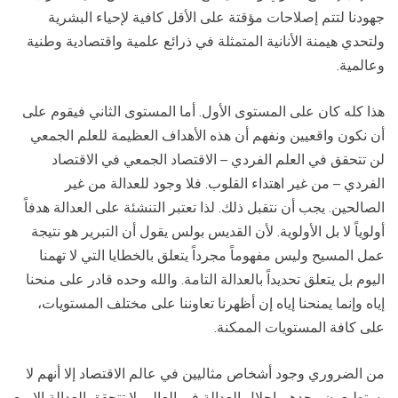
جهودنا لتتم إصلاحات مؤقتة على الأقل كافية لإحياء البشرية
ولتحدي هيمنة الأنانية المتمثلة في ذرائع علمية واقتصادية وطنية
وعالمية.
هذا كله كان على المستوى الأول. أما المستوى الثاني فيقوم على
أن نكون واقعيين ونفهم أن هذه الأهداف العظيمة للعلم الجمعي
لن تتحقق في العلم الفردي – الاقتصاد الجمعي في الاقتصاد
الفردي – من غير اهتداء القلوب. فلا وجود للعدالة من غير
الصالحين. يجب أن نتقبل ذلك. لذا تعتبر التنشئة على العدالة هدفاً
أولوياً لا بل الأولوية. لأن القديس بولس يقول أن التبرير هو نتيجة
عمل المسيح وليس مفهوماً مجرداً يتعلق بالخطايا التي لا تهمنا
اليوم بل يتعلق تحديداً بالعدالة التامة. والله وحده قادر على منحنا
إياه وإنما يمنحنا إياه إن أظهرنا تعاوننا على مختلف المستويات،
على كافة المستويات الممكنة.
من الضروري وجود أشخاص مثاليين في عالم الاقتصاد إلا أنهم لا
يستطيعون وحدهم إحلال العدالة في العالم. لا تتحقق العدالة إلا مع