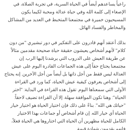
راعياً يساعدهم أيضاً في الحياة السرية، في تجربة الصلاة، في
الإصغاء إلى كلمة الله وفي حياة عدالة ومحبة لكيما يكون
المسيحيون خميرة في مجتمعنا المتخبط في العديد من المشاكل
والمخاطر والفساد الهائل.
بذلك أعتقد أنهم قادرون على التفكير في دور تبشيري "من دون
كلام" لأنهم أشخاص يعيشون حقيقة حياة صحيحة مقدمين مثالاً
عن طريقة العيش على الدروب التي يرشدنا إليها الرب. إن
مجتمعنا يحتاج حقاً إلى هذه الجماعات القادرة اليوم على عيش
العدالة ليس فقط من أجل ذاتها بل أيضاً من أجل الآخرين. إنه يحتاج
إلى أشخاص يعرفون كيفية عيش الحياة، كما ورد في القراءة
الأولى التي سمعناها اليوم. تقول هذه القراءة في البداية: "اختر
الحياة": وهنا تكون الموافقة سهلة. إلا أن القراءة تضيف لاحقاً:
"حياتك هي الله". بناءً على ذلك فإن اختيار الحياة هو اختيار خيار
الحياة أي خيار الله. إن قام أشخاص أو جماعات بهذا الاختيار
الكامل للحياة مظهرين أن الحياة التي اختاروها هي الحياة فعلاً،
فإنهم يقدمون شهادة قيمة.