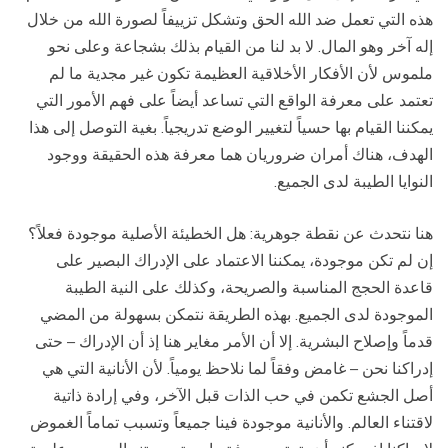
هذه التي تعمل ضد الله الحق وتشكل تزييفاً لصورة الله من خلال
إله آخر وهو المال. لا بد لنا من القيام بذلك بشجاعة وعلى نحو
ملموس لأن الأفكار الأخلاقية العظيمة تكون غير مجدية ما لم
تعتمد على معرفة الواقع التي تساعد أيضاً على فهم الأمور التي
يمكننا القيام بها حسياً لتغيير الوضع تدريجياً. بغية التوصل إلى هذا
الهدف، هناك أمران ضروريان هما معرفة هذه الحقيقة ووجود
النوايا الطيبة لدى الجميع.
هنا نتحدث عن نقطة جوهرية: هل الخطيئة الأصلية موجودة فعلاً؟
إن لم تكن موجودة، يمكننا الاعتماد على الإدراك البصير على
قاعدة الحجج المناسبة والصريحة، وكذلك على النية الطيبة
الموجودة لدى الجميع. بهذه الطريقة نتمكن بسهولة من المضي
قدماً وإصلاح البشرية. إلا أن الأمر مغاير هنا إذ أن الإدراك – حتى
إدراكنا نحن – غامض وفقاً لما نلاحظ يومياً. لأن الأنانية التي هي
أصل الجشع تكمن في حب الذات قبل الآخر، وفي إرادة ذاتية
لاقتناء العالم. والأنانية موجودة فينا جميعاً وتسبب تماماً الغموض