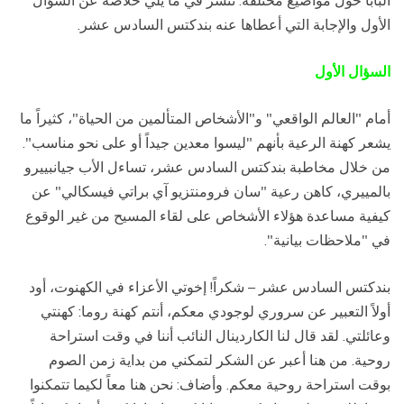
البابا حول مواضيع مختلفة. ننشر في ما يلي خلاصة عن السؤال
الأول والإجابة التي أعطاها عنه بندكتس السادس عشر.
السؤال الأول
أمام "العالم الواقعي" و"الأشخاص المتألمين من الحياة"، كثيراً ما
يشعر كهنة الرعية بأنهم "ليسوا معدين جيداً أو على نحو مناسب".
من خلال مخاطبة بندكتس السادس عشر، تساءل الأب جيانبييرو
بالمييري، كاهن رعية "سان فرومنتزيو آي براتي فيسكالي" عن
كيفية مساعدة هؤلاء الأشخاص على لقاء المسيح من غير الوقوع
في "ملاحظات بيانية".
بندكتس السادس عشر – شكراً! إخوتي الأعزاء في الكهنوت، أود
أولاً التعبير عن سروري لوجودي معكم، أنتم كهنة روما: كهنتي
وعائلتي. لقد قال لنا الكاردينال النائب أننا في وقت استراحة
روحية. من هنا أعبر عن الشكر لتمكني من بداية زمن الصوم
بوقت استراحة روحية معكم. وأضاف: نحن هنا معاً لكيما تتمكنوا