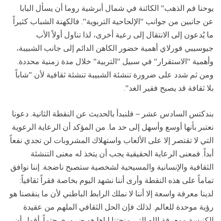
يوحنا فم الذهب" الكائنة في شمال أبرشية روما أن يسأل البابا
عن جانبين من جوانب "الإلحاحية التربوية". فالكهنة الشباب كثيراً
ما يُدعون إلى الانتقال إلى رعية أخرى، لذا تناول أولاً الأب
جيوسيبي فورلاي أهمية حضور الكاهن الدائم إلى جانب الشبيبة،
وأهمية "الاستقرار" في سبيل "التربية" خلال مدة زمنية محددة.
ومن ثم شدد على ضرورة تنشئة الشبيبة تنشئة ثقافية لأن "شاباً
بلا ثقافة قد يصبح فقير الغد".
بندكتس السادس عشر – فلنبدأ بالحديث عن النقطة الثانية. دعونا
نعتبر بأنها أوسع وأسهل إلى حد ما. من المؤكد أن الرعاية الرعوية
التي لا تقتصر إلا على الألعاب واستهلاك المشروبات لن تجدي نفعاً
أبداً. فمعنى الرعاية الحقيقية يجب أن يتخذ له معنى التنشئة
الثقافية والإنسانية والمسيحية لشخصية ستصبح ناضجة. إننا نوافق
تماماً على هذه النقطة وأرى أننا نشهد اليوم بخاصة فقراً ثقافياً:
لدينا معرفة واسعة إلا أننا لا نملك الرابط الباطني لأن ما ينقصنا هو
رؤية موحدة للعالم. لذلك فإن الحل الثقافي الملهم من عقيدة
الكنيسة ومعرفة الله التي منحتنا إياها هو ضروري حتماً. أقول أن