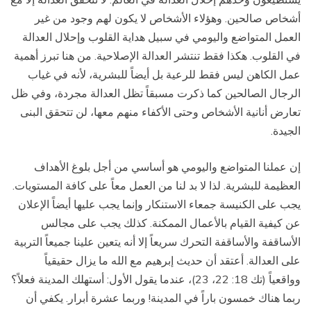
أشخاص صالحين. وهؤلاء الأشخاص لا يكون لهم وجود من غير
العمل المتواضع واليومي في سبيل هداية القلوب وإحلال العدالة
في القلوب. هكذا فقط تنتشر العدالة الإصلاحية. من هنا تبرز أهمية
عمل الكاهن ليس فقط للرعية بل أيضاً للبشرية، لأنه في غياب
الرجال الصالحين كما ذكرت مسبقاً تظل العدالة مجردة، وفي ظل
تعارض أنانية الأشخاص وحتى الأكفاء منهم معها، لن تتحقق البنى
الجيدة.
إن عملنا المتواضع واليومي هو أساسي من أجل بلوغ الأهداف
العظيمة للبشرية. لذا لا بد لنا من العمل معاً على كافة المستويات.
يجب على الكنيسة جمعاء الاستنكار وإنما يجب عليها أيضاً الإعلان
عن كيفية القيام بالأعمال الممكنة. كذلك يجب على مجالس
الأساقفة والأساقفة التحرك سريعاً إلا أنه يتعين علينا جميعاً التربية
على العدالة. أعتقد أن حديث إبرهيم مع الله ما يزال حقيقياً
وواقعياً (تك 18: 22، 23)، عندما يقول الأول: أستهلك المدينة فعلاً؟
ربما هناك خمسون باراً في المدينة! وربما عشرة أبرار. يكفي أن