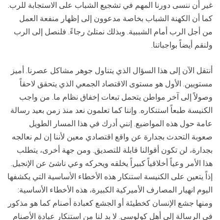
غير أن ننسى دورنا المهم في تشجيع الشباب على الاستجابة للرب.
كما أن الكهنة الشباب بخاصة مدعوون إلى إظهار منفعة العمل
من أجل الرب أمام الشببية. وبذلك نمتلئ رجاءً. فلنصل إلى الرب
ولنقم أيضاً بواجباتنا.
أنتقل الآن إلى هذا السؤال الذي يتناول جوهر مشاكل عصرنا. أميز
مستويين. الأول هو مستوى الاقتصاد الجمعي الذي يتحقق لاحقاً
وصولاً إلى آخر مواطن يتحمل تبعات إخفاق نظام ما. من واجب
الكنيسة طبعاً استنكاره. وإننا كما تعلمون نعد منذ زمن بعيد رسالة
عامة حول هذه المواضيع. إنني أدرك في هذا المسار الطويل
صعوبة التحدث بجدارة عن واقع اقتصادي معين لأننا إن لم نعالجه
بجدارة، لن تكون أقوالنا قابلة للتصديق. ومن جهة أخرى، يتطلب
هذا الأمر وعياً أخلاقياً كبيراً يخلقه ويحركه وعي ناشئ عن الإنجيل.
إذاً يتعين على الكنيسة استنكار هذه الأخطاء الأساسية التي يكشفها
اليوم انهيار المصارف الأميركية الكبيرة، هذه الأخطاء الأساسية:
ومنها جشع الإنسان كخطيئة أو الجشع كعبادة أصنام كما هو مذكور
في الرسالة إلى أهل كولوسي. لا بد لنا من استنكار عبادة الأصنام