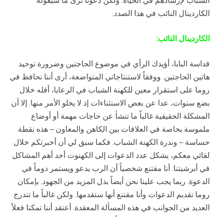
الشباب لإرشادهم في الحياة. ولكن دعونا نرى ما سيقوله
الكاردينال النائب في هذا الصدد.
الكاردينال النائب:
قداسة البابا، أؤيدك الرأي في موضوع الحاجتين وضرورة توحيد
هاتين الحاجتين. ووفقاً لاستنتاجاتي المتواضعة، أرى أننا نحافظ في
روما على استقرار معين للكهنة الشباب في الرعايا، أقله خلال
بضع سنوات، عدا عن بعض الاستثناءات إذ لا يخلو الأمر منها. إلا أن
المشكلة الحقيقية غالباً ما تنشأ عن حاجات مهمة أو أوضاع
ملموسة بخاصة في العلاقات بين الكاهن والمعاون – هذه نقطة
حساسة – وندرة الكهنة الشباب. فكما سبق لي أن أخبرتكم خلال
لقائي معكم، يشكل عدد الدعوات إلى الكهنوت أحد أهم المشاكل
في أبرشيتنا. أنا مقتنع شخصياً أن الرب يدعو ويستمر دوماً في
الدعوة. ربما يجب علينا نحن أيضاً بذل المزيد من الجهود. بإمكان
روما تقديم الدعوات وأنا مقتنع أنها ستقدمها. ولكن غالباً ما تندرج
العديد من الجوانب في هذه المسألة المعقدة. أعتقد أننا تمكنا فعلاً