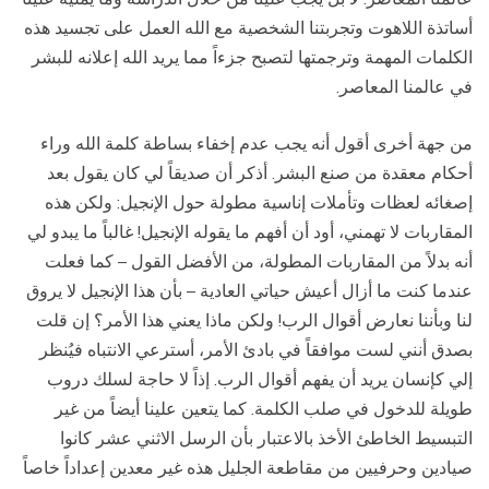
أساتذة اللاهوت وتجربتنا الشخصية مع الله العمل على تجسيد هذه
الكلمات المهمة وترجمتها لتصبح جزءاً مما يريد الله إعلانه للبشر
في عالمنا المعاصر.
من جهة أخرى أقول أنه يجب عدم إخفاء بساطة كلمة الله وراء
أحكام معقدة من صنع البشر. أذكر أن صديقاً لي كان يقول بعد
إصغائه لعظات وتأملات إناسية مطولة حول الإنجيل: ولكن هذه
المقاربات لا تهمني، أود أن أفهم ما يقوله الإنجيل! غالباً ما يبدو لي
أنه بدلاً من المقاربات المطولة، من الأفضل القول – كما فعلت
عندما كنت ما أزال أعيش حياتي العادية – بأن هذا الإنجيل لا يروق
لنا وبأننا نعارض أقوال الرب! ولكن ماذا يعني هذا الأمر؟ إن قلت
بصدق أنني لست موافقاً في بادئ الأمر، أسترعي الانتباه فيُنظر
إلي كإنسان يريد أن يفهم أقوال الرب. إذاً لا حاجة لسلك دروب
طويلة للدخول في صلب الكلمة. كما يتعين علينا أيضاً من غير
التبسيط الخاطئ الأخذ بالاعتبار بأن الرسل الاثني عشر كانوا
صيادين وحرفيين من مقاطعة الجليل هذه غير معدين إعداداً خاصاً