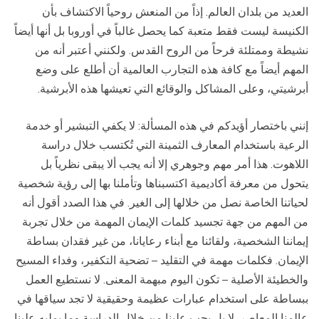
العديد من بلدان العالم. إذاً من المنعش روحياً الاكتشاف بأن
الكنيسة ليست فقط متعبة كما يحصل غالباً في أوروبا بل أنها أيضاً
نشيطة وممتلئة فرحاً من الروح القدس. ولكنني أعتبر أنه من
المهم أيضاً مع كافة هذه التجارب العالمية أن أطلع على وضع
أبرشيتي، وعلى المشاكل والوقائع التي تعيشها هذه الأبرشية.
إنني باختصار أؤيدكم في هذه المسألة: لا يكفي التبشير أو خدمة
الرعية باستخدام المعارف الثمينة التي تُكتسب خلال دراسة
اللاهوت. هذا أمر مهم وجوهري إلا أنه يجب ألا يبقى نظرياً بل
يتحول من معرفة أكاديمية اكتسبناها وتأملنا بها إلى رؤية شخصية
لحياتنا الخاصة نصل من خلالها إلى الغير. في هذا الصدد أقول أنه
من المهم من جهة تجسيد كلمات الإيمان المهمة من خلال تجربة
إيماننا الشخصية، ولقائنا مع أبناء رعايانا، من غير فقدان بساطة
الإيمان. فكلمات مهمة في التقليد – تضحية التكفير، وفداء المسيح
والخطيئة الأصلية – تكون اليوم مبهمة المعنى. لا نستطيع العمل
ببساطة على استخدام عبارات عظيمة وحقيقية لا تجد سياقها في
عالمنا المعاصر. لا بل يجب علينا من خلال الدراسة وما يمليه علينا