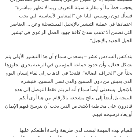
يحجب خطأ ما أو مقاربة سيئة التعريف ربما لا تظهر مباشرة".
فسأل دون روسيني البابا عن "المعايير الأساسية التي يجب
اعتمادها في عملية التبشير بالإنجيل المستعجلة وعن … العناصر
التي تضمن ألا تذهب سدىً كافة جهود العمل الرعوي في تبشير
الجيل الجديد بالإنجيل".
بندكتس السادس عشر – يسعدني سماع أن هذا التبشير الأولي يتم
بشكل فعال، وأن حدود جماعة المؤمنين في الرعية يجري تجاوزها
بحثاً عن "الخراف الضالة": فلنجدّ في الذهاب إلى لقاء إنسان اليوم
الذي يعيش من دون المسيح والذي نسي المسيح، فنبشره
بالإنجيل. يسعدني أيضاً سماع أنه لم يتم فقط التوصل إلى هذه
النتيجة بل أيضاً إلى نتائج مشجعة بالأرقام. من هنا أرى أنكم
قادرون على مخاطبة الأشخاص الذين يجب أن يترسخ فيهم الإيمان
أو يعاد ترسيخه فيهم.
للقيام بهذه المهمة ليست لدي طريقة واحدة أطلعكم عليها.