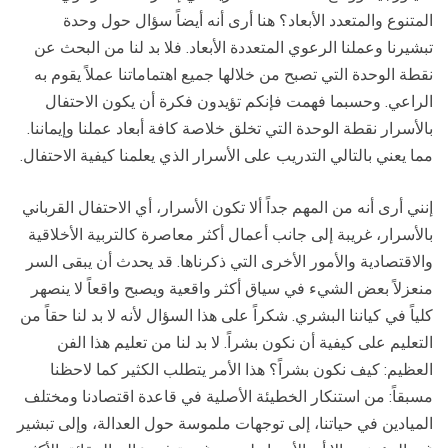
المتنوع والمتعدد الأبعاد؟ هنا أرى أنه أيضاً سؤال حول وحدة
تبشيرنا وعملنا الرعوي المتعددة الأبعاد. فلا بد لنا من البحث عن
نقطة الوحدة التي تصبح من خلالها جميع اهتماماتنا عملاً يقوم به
الراعي. وحسبما فهمت فإنكم تؤيدون فكرة أن يكون الاحتفال
بالأسرار نقطة الوحدة التي تخلق خلاصة كافة أبعاد عملنا وإيماننا.
مما يعني بالتالي التدريب على الأسرار الذي يعلمنا كيفية الاحتفال.
إنني أرى أنه من المهم جداً ألا تكون الأسرار، أي الاحتفال القرباني
بالأسرار، غريبة إلى جانب أعمال أكثر معاصرة كالتربية الأخلاقية
والاقتصادية والأمور الأخرى التي ذكرناها. قد يحدث أن يبقى السر
منعزلاً بعض الشيء في سياق أكثر واقعية ويصبح واقعاً لا ينصهر
كلياً في كياننا البشري. شكراً على هذا السؤال لأنه لا بد لنا حقاً من
التعليم على كيفية أن نكون بشراً. لا بد لنا من تعليم هذا الفن
العظيم: كيف نكون بشراً؟ هذا الأمر يتطلب الكثير كما لاحظنا
مسبقاً: من استنكار الخطيئة الأصلية في قاعدة اقتصادنا ومختلف
الميادين في حياتنا، إلى توجهات ملموسة حول العدالة، وإلى تبشير