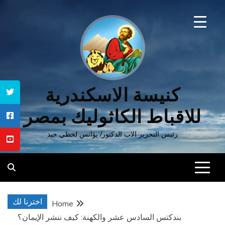
Ski
t
conten
كنيسة الاسكندرية
للاقباط الكاثوليك بمصر
رئيس التحرير الاب الدكتور/ يؤانس لحظي جيد
اخترنا لك
Home
بندكتس السادس عشر والكهنة: كيف ننشر الإيمان؟