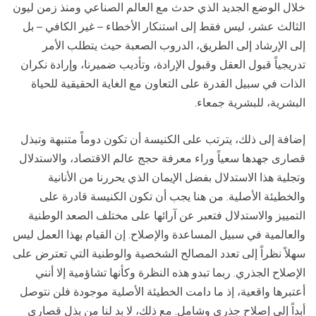
خلال الوضع الجديد الذي حدث مع العالم الصناعي ومنذ زمن ليون
الثالث عشر، ليس فقط إلى استنكار الأخطاء – غير الكافي – بل
إلى الإرشاد إلى الطريق، الدروب الصعبة حيث يتطلب الأمر
تدريجياً قبول العقل وقبول الإرادة، وتأديب ضميرنا، وإرادة نكران
الذات في سبيل القدرة على التعاون مع الغاية الحقيقية للحياة
البشرية، للبشرية جمعاء.
إضافة إلى ذلك، يترتب على الكنيسة أن تكون دوماً متنبهة وتبذل
قصارى جهدها سعياً وراء معرفة حجج عالم الاقتصاد، والاستدلال
وتجلية هذا الاستدلال بفضل الإيمان الذي يحررنا من الأنانية
والخطيئة الأصلية. من هنا يجب أن تكون الكنيسة قادرة على
التمييز والاستدلال فتعبر عن آرائها على مختلف الصعد الوطنية
والعالمية في سبيل المساعدة والإصلاح. إن القيام بهذا العمل ليس
سهلاً نظراً إلى تعدد المصالح الشخصية والوطنية التي تعترض على
الإصلاح الجذري. ربما تبدو هذه النظرة وكأنها تشاؤمية إلا أنني
أعتبرها واقعية، إذ ما دامت الخطيئة الأصلية موجودة فلن نتوصل
أبداً إلى إصلاح جذري وشامل. مع ذلك، لا بد لنا من بذل قصارى