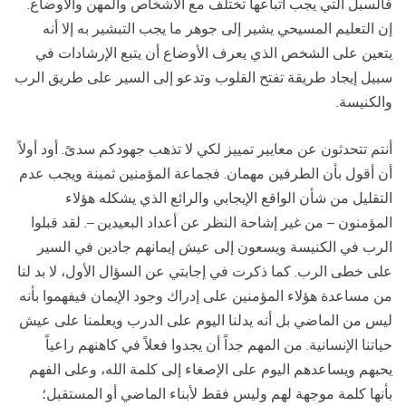
فالسبل التي يجب اتباعها تختلف مع الأشخاص والمهن والأوضاع.
إن التعليم المسيحي يشير إلى جوهر ما يجب التبشير به إلا أنه
يتعين على الشخص الذي يعرف الأوضاع أن يتبع الإرشادات في
سبيل إيجاد طريقة تفتح القلوب وتدعو إلى السير على طريق الرب
والكنيسة.
أنتم تتحدثون عن معايير تمييز لكي لا تذهب جهودكم سدىً. أود أولاً
أن أقول بأن الطرفين مهمان. فجماعة المؤمنين ثمينة ويجب عدم
التقليل من شأن الواقع الإيجابي والرائع الذي يشكله هؤلاء
المؤمنون – من غير إشاحة النظر عن أعداد البعيدين –. لقد قبلوا
الرب في الكنيسة ويسعون إلى عيش إيمانهم جادين في السير
على خطى الرب. كما ذكرت في إجابتي عن السؤال الأول، لا بد لنا
من مساعدة هؤلاء المؤمنين على إدراك وجود الإيمان فيفهموا بأنه
ليس من الماضي بل أنه يدلنا اليوم على الدرب ويعلمنا على عيش
حياتنا الإنسانية. من المهم جداً أن يجدوا فعلاً في كاهنهم راعياً
يحبهم ويساعدهم اليوم على الإصغاء إلى كلمة الله، وعلى الفهم
بأنها كلمة موجهة لهم وليس فقط لأبناء الماضي أو المستقبل؛