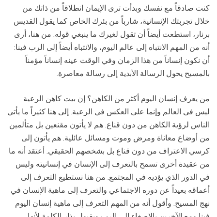
كنت صادقاً مع نفسك وبدأت ترى الإيمان انطلاقاً من ذاتك من
خلال تجربتك الإنسانية، شارباً من بئرك الخاص كما يقول القديس
برنار، استطعت أيضاً أن تقول لغيرك ما ينبغي قوله. من هنا، أرى
أنه من المهم الانتباه إلى عالم اليوم، والانتباه أيضاً إلى الرب فينا:
أن نكون إنساناً من هذا الزمان وفي الوقت عينه إنساناً مؤمناً
بالمسيح يحول الرسالة الأبدية إلى رسالة معاصرة.
من يعرف إنسان اليوم أكثر من الكاهن؟ إن بيت كاهن الرعية
ليس في العالم وإنما على العكس في الرعية. إلى هنا كثيراً ما يأتي
الناس لرؤية الكاهن من دون قناع. هم لا يأتون مقنعين بل متألمين
من أوضاع معاناة ومرض وموت ومسائل عائلية. هم يأتون إلى
كرسي الاعتراف من دون قناع بل بشخصهم الحقيقي. أعتقد أنه ما
من عقيدة أخرى تسمح بالتعرف إلى الإنسان في إنسانيته وليس
في الدور الذي يؤديه في المجتمع. من هنا نستطيع التعرف إلى
أعماقه بعيداً عن دوره الاجتماعي والتعرف إلى ماهية الإنسان في
نهج المسيح. وأقول أنه من المهم التعرف إلى ماهية إنسان اليوم
فينا ومع الآخرين بالإصغاء إلى الرب وبقبول بذار الكلمة لأنها