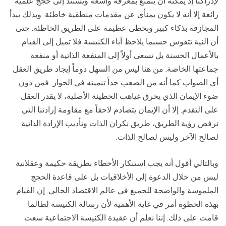
لإدراكنا إذ يمكنه أن يتمتع بمعرفة واسعة ويستند إلى حجج علمية
رائعة إلا أنه لا يكون بمنأى عن مقدمات منطقية خاطئة. وبذلك يبدأ
المجازفة بذكاء كبير وبخطى عظيمة على الطريق الخاطئة. حتى
أن النية تتقوس حسبما يلاحظ آباء الكنيسة فلا تميل إلى القيام
بالأعمال الحسنة بل تسعى أولاً إلى المنفعة الذاتية أو منفعة
جماعتها الخاصة. من هنا ليس من السهل دوماً إيجاد طريق العقل
أي الصواب كما أنه من الصعب جداً تنميته في الحوار. فمن دون
ضوء الإيمان الذي يخرق غياهب الخطيئة الأصلية، لا يقدر العقل
على التقدم. إلا أن الإيمان يتصادم لاحقاً مع مقاومة إرادتنا التي
ترفض رؤية الطريق، طريق نكران الذات وتأديب الإرادة الذاتية
لصالح الآخر وليس لصالح الذات.
وبالتالي أقول أنه يجب استنكار الأخطاء بطريقة حكيمة وعقلانية
ليس من خلال الدعوة إلى الأخلاقيات بل على قاعدة الحجج
الملموسة والواضحة للجميع في عالم الاقتصاد الحالي. إن القيام
بهذه الخطوة أمر في غاية الأهمية لأن رسالة الكنيسة لطالما
قامت على ذلك. إننا نعلم أن عقيدة الكنيسة الاجتماعية سعت