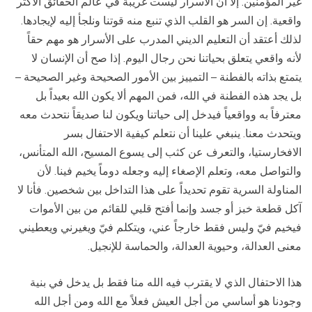
غير المؤمنين. إلا أن الأسرار ليست غريبة في عالم الحقائق الأكثر
واقعية. إن السر هو القلب الذي تنبع منه قوتنا ونلجأ إليه لإيجادها.
لذلك أعتقد أن التعليم الديني المدرب على الأسرار هو مهم حقاً
لأنه واقعي يتعلق بحياتنا نحن رجال اليوم. إذا صح أن الإنسان لا
يتمتع بذاته بالفطنة – التمييز بين الأمور الصحيحة وغير الصحيحة –
بل يجد هذه الفطنة في الله، فمن المهم ألا يكون الله بعيداً بل
معترفاً به وواقعياً فيدخل إلى حياتنا ويكون لنا صديقاً نتحدث معه
ويتحدث معنا. ينبغي علينا أن نتعلم كيفية الاحتفال بسر
الافخارستيا، والتعرف عن كثب إلى يسوع المسيح، الله المتأنس،
والتواصل معه، وتعلم الإصغاء إليه وجعله دوماً يخيم فينا. لأن
المناولة السرية تقوم تحديداً على هذا التداخل بين شخصين. فأنا لا
آكل قطعة خبز أو جسد وإنما أفتح قلبي للقائم من بين الأموات
فيخيم فيّ وليس فقط خارجاً عني، ويتكلم فيّ ويغيرني ويعطيني
معنى العدالة، وحيوية العدالة، والحماسة للإنجيل.
هذا الاحتفال الذي لا يقترب فيه الله منا فقط بل يدخل في بنية
وجودنا هو أساسي من أجل العيش فعلاً مع الله ومن أجل الله