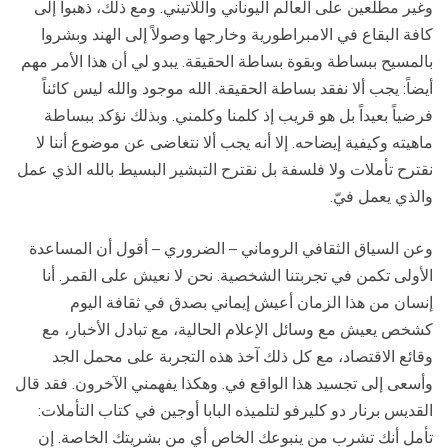
وغير مطلعين على العالم اليوناني واللاتيني. ومع ذلك، ذهبوا إلى
كافة البقاع في الامبراطورية وخارجها وصولاً إلى الهند وبشروا
بالمسيح ببساطة وبقوة بساطة الحقيقة. يبدو لي أن هذا الأمر مهم
أيضاً: يجب ألا نفقد بساطة الحقيقة. الله موجود والله ليس كائناً
فرضياً بعيداً بل هو قريب إذ كلمنا وكلمني. وبذلك نؤكد ببساطة
ماهيته وكيفية إيضاحه. إلا أنه يجب ألا نتغاضى عن موضوع أننا لا
نقترح تأملات ولا فلسفة بل نقترح التبشير البسيط بالله الذي عمل
والذي يعمل فيّ.
وعن السياق الثقافي الروماني – الضروري – أقول أن المساعدة
الأولى تكمن في تجربتنا الشخصية. نحن لا نعيش على القمر. أنا
إنسان من هذا الزمان أعيش إيماني بصدق في ثقافة اليوم
كشخص يعيش مع وسائل الإعلام الحالية، مع تبادل الأخبار، مع
وقائع الاقتصاد، مع كل ذلك آخذ هذه التجربة على محمل الجد
وأسعى إلى تجسيد هذا الواقع في. وهكذا يفهمني الآخرون. فقد قال
القديس برنار دو كليرفو لتلميذه البابا أوجين في كتاب التأملات:
تأمل أنك تشرب من ينبوعك الخاص أي من بشريتك الخاصة. إن