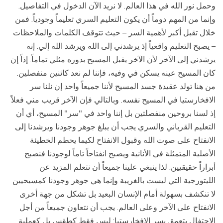
وحمل نور الله في هذا العالم. لا نريد الآن الدخول في التفاصيل.
وإنما من المهم دوماً أن يكون التعليم السري تعليماً وجودياً. فمن
خلال تقبل أكبر لأهمية السر – حيث تتوقف الكلمات والملاحظات
– يصبح التعليم واقعياً إذ يرشدني إلى الله ويرشد الله إلي. إنه
يرشدني إلى الآخر لأن الآخر يقبل المسيح بدوره مثلي تماماً. إذاً إن
كان المسيح عينه يسكن في وفيه، فإننا لم نعد كائنين منفصلين.
من هنا تولد عقيدة جسد المسيح لأننا جميعاً واحد إن نلنا سر
الافخارستيا في المسيح نفسه. وبالتالي فإن الآخر قريب مني فعلاً
إذ لسنا بروحين منفصلتين بل إننا واحد في "سر" المسيح، أي أن
التعليم القرباني والسري يجب أن يبلغ جوهر وجودنا ويرشدنا إلى
الانفتاح على صوت الله وقبول الانفتاح لكيما يحطم الخطيئة
الأصلية المتمثلة في الأنانية ويصبح انفتاحاً تاماً لوجودنا فنصبح
أبراراً حقيقيين. لذا ينبغي علينا جميعاً أن نتعلم المزيد عن
الليتورجية التي ليست بالغريبة وإنما هي جوهر وجودنا كمسيحيين
لا تنكشف بسهولة أمام الإنسان البعيد بل تشكل من جهة أخرى
الانفتاح على الآخر وعلى العالم. يجب أن نتعاون جميعاً من أجل
الاحتفال بتعمق بسر الافخارستيا: ليس فقط كطقس بل كعملية