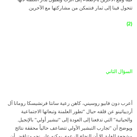
تتحول فينا إلى ثمار فنتمكن من مشاركتها مع الآخرين.
(2)
السؤال الثاني
أعرب دون فابيو روسيني، كاهن رعية سانتا فرنشيسكا رومانا آل
أرديياتينو عن قلقه حيال "تطور العلمنة وتبعاتها الاجتماعية
والحياتية" التي تدفعنا إلى العودة إلى "تبشير أولي" بالإنجيل.
ويوضح أن "تجارب التبشير الأولي تتضاعف حالياً محققة نتائج
مشجعة للغاية. إلا أن النجاح الرعوي يمكنه على نحو متناقض أن