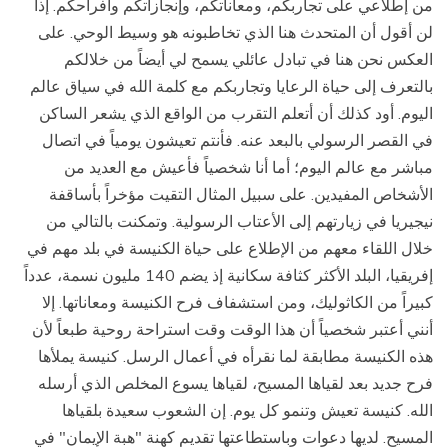
من إطلاعي على تجاربكم، ومعاناتكم، وإنجازاتكم وأفراحكم. إذاً
لن أقول أن المتحدث هنا الذي تخاطبونه هو وسيط الوحي. على
العكس نحن هنا في تبادل عائلي يسمح لي أيضاً من خلالكم
بالتعرف إلى حياة الرعايا وتجاربكم مع كلمة الله في سياق عالم
اليوم. أود كذلك أن أتعلم التقرب من الواقع الذي يشعر الساكن
في القصر الرسولي بالبعد عنه. فأنتم تعيشون يومياً في اتصال
مباشر مع عالم اليوم؛ أما أنا شخصياً فأعيش مع العديد من
الأشخاص المفيدين. على سبيل المثال التقيت مؤخراً بأساقفة
نيجيريا في زيارتهم إلى الأعتاب الرسولية. وتمكنت بالتالي من
خلال اللقاء معهم من الإطلاع على حياة الكنيسة في بلد مهم في
إفريقيا، البلد الأكثر كثافة سكانية إذ يضم 140 مليون نسمة، عدداً
كبيراً من الكاثوليك، ومن استشفاف فرح الكنيسة ومعاناتها. إلا
أنني أعتبر شخصياً أن هذا الوقت وقت استراحة روحية طبعاً لأن
هذه الكنيسة مطابقة لما نقرأه في أعمال الرسل. كنيسة يملأها
فرح جديد بعد لقياها المسيح، لقياها يسوع المخلص الذي أرسله
الله. كنيسة تعيش وتنمو كل يوم. إن الشعوب سعيدة بلقياها
المسيح. لديها دعوات وباستطاعتها تقديم كهنة "هبة الإيمان" في