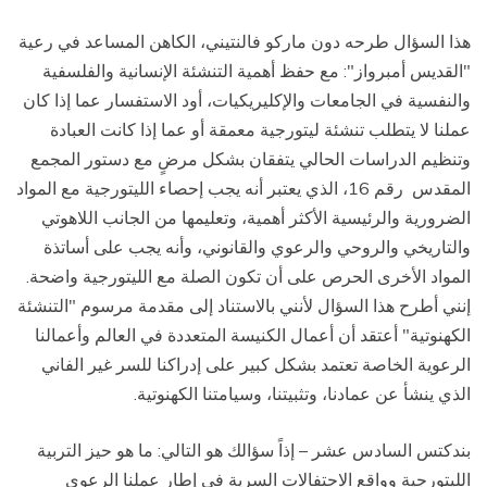
هذا السؤال طرحه دون ماركو فالنتيني، الكاهن المساعد في رعية
"القديس أمبرواز": مع حفظ أهمية التنشئة الإنسانية والفلسفية
والنفسية في الجامعات والإكليريكيات، أود الاستفسار عما إذا كان
عملنا لا يتطلب تنشئة ليتورجية معمقة أو عما إذا كانت العبادة
وتنظيم الدراسات الحالي يتفقان بشكل مرضٍ مع دستور المجمع
المقدس رقم 16، الذي يعتبر أنه يجب إحصاء الليتورجية مع المواد
الضرورية والرئيسية الأكثر أهمية، وتعليمها من الجانب اللاهوتي
والتاريخي والروحي والرعوي والقانوني، وأنه يجب على أساتذة
المواد الأخرى الحرص على أن تكون الصلة مع الليتورجية واضحة.
إنني أطرح هذا السؤال لأنني بالاستناد إلى مقدمة مرسوم "التنشئة
الكهنوتية" أعتقد أن أعمال الكنيسة المتعددة في العالم وأعمالنا
الرعوية الخاصة تعتمد بشكل كبير على إدراكنا للسر غير الفاني
الذي ينشأ عن عمادنا، وتثبيتنا، وسيامتنا الكهنوتية.
بندكتس السادس عشر – إذاً سؤالك هو التالي: ما هو حيز التربية
الليتورجية وواقع الاحتفالات السرية في إطار عملنا الرعوي