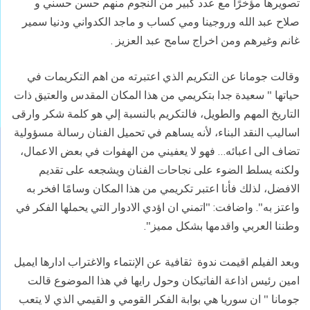
تصويرها مؤخرًا مع عدد كبير من النجوم منهم حسن حسني و
صلاح عبد الله وروجينا ومي كساب و ماجد الكدواني ودنيا سمير
غانم وغيرهم ومن اخراج سامح عبد العزيز .
وقالت جومانا عن التكريم الذي اعتبرته من اهم التكريمات في
حياتها " سعيدة جدا بتكريمي من هذا المكان المقدس والعتيق ذات
التاريخ المهم والطويل، فالتكريم بالنسبة إلي هو كلمة شكر وارقى
اساليب النقد البناء، لأنه يساهم في تحميل الفنان رسالة مسؤولية
تضاف الى اعبائه… فهو لا يعفيني من الهفوات في بعض الاعمال،
ولكنه يسلط الضوء على نجاحات الفنان ويشجعه على تقديم
الافضل، لذلك فأنا اعتبر تكريمي من هذا المكان وسامًا افخر به
واعتز به". واضافت: "اتمني ان اؤدي الادوار التي يحملها الفكر في
وطننا العربي واقدمها بشكل مميز".
وبعد الفيلم اقيمت ندوة ثقافية عن الإنتماء والاغتراب ادارها ايميل
امين رئيس اذاعة الفاتيكان وحول رايها في هذا الموضوع قالت
جومانا " ان سوريا هي بوابة الفكر القومي و القيمي الذي لا يتعب