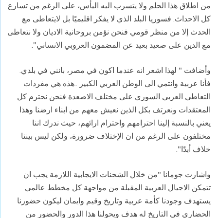
من اطلاق هذا الحلم ولا يتسرب اليه اليأس، على الرغم من تسارع
كل الاحداث. فسوريا البلد الذي لا يفكر اقليميًا بل لايتعاطى مع
الحدث إلا من منظر قومي فنحن نؤمن بروحانية الاديان ولا نتعاطى
مع الدين على صعيد بعيد عن المضمون العروبي الانساني".
وأضافت " لهذا اشعر انه عندما اكون في مصر، بانني في بلدي.
فأنا عربية وانتمي الى الوطن العربي الكبير ..هذه هي مفردات
التعاطي العربي السوري على مختلف الاصعدة فنحن نحترم كل
المعتقدات ونعرتف بكل الذين نعيش معهم من ابناء ارضنا وهذا
يعني بالنسبة إلينا احترامهم واحترام ارائهم، حيث ندرك اننا
مختلفون على الرغم من ان الإختلاف ضرورة، ولكن ليس بيننا
خلاف أبدًا".
واشارت جومانا "من خلال الشحنات الايجابية اللازمة يجب ان
تتمكن الاجيال العربية المقبلة من مواجهة كل مخطط عالمي
يستهدف وجودنا كأمة عربية وتاريخ وقيم وايمان ليكون حضورنا
الحضاري في التاريخ له هدف ويحولنا هذا الدور والحضور من