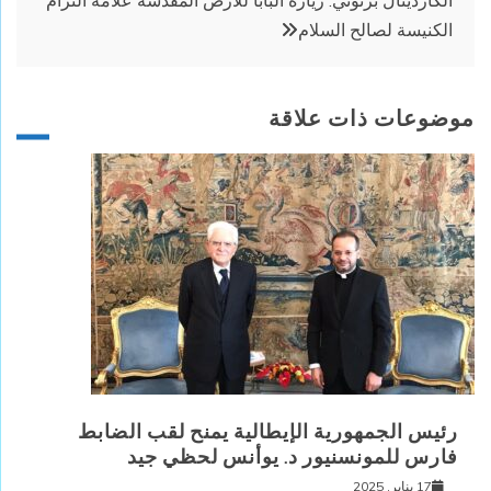
الكاردينال برتوني: زيارة البابا للأرض المقدسة علامة التزام
الكنيسة لصالح السلام
موضوعات ذات علاقة
رئيس الجمهورية الإيطالية يمنح لقب الضابط
فارس للمونسنيور د. يوأنس لحظي جيد
17 يناير, 2025