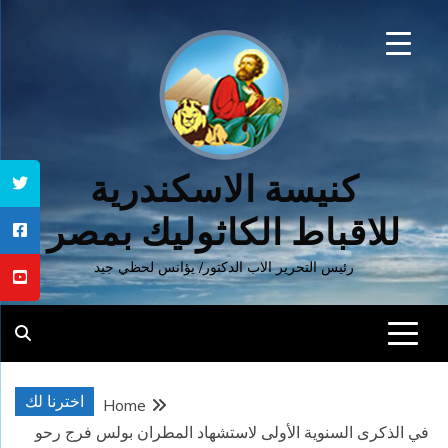
Ski
t
conten
كنيسة الاسكندرية
للاقباط الكاثوليك بمصر
رئيس التحرير الاب الدكتور/ يؤانس لحظي جيد
اخترنا لك
Home
في الذكرى السنوية الأولى لاستشهاد المطران بولس فرج رحو