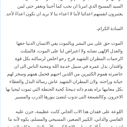
السيد المسيح الذي امرنا ان نحب كما أحبنا ونغفر حتى لمن
يعتبرون انفسهم اعدائنا لأننا لا اعداء بنا لا نريد ان نكون اعداءً لأحد.
السادة الكرام،
الموت حق على بني البشر وبالموت يفي الانسان الدنيا حقها
والعدل الإلهى نصابه ولا اعتراض لنا على الموت، فالمثلث
الرحمات المطران الشهيد فرج رحو اخلص لرسالته بكل قوة
واقتدار، بذل عمره في سبيل خدمة الله ومحبة الناس الى ان
حاصرته هموم الكثيرين من اللذين احبهم فحمل همهم وسخر لهم
حياته وراحته. ولان المطران الشهيد عاش رسالة البذل والعطاء
بكل معانيها نراه يقدم ذاته ذبيحةً كحبة الحنطة التي تموت ليحيا بها
الاخرون. وكالشمعة التى تذوب لتضئ بنورها الدرب والمسير.
اللوعة على فقدان هذا الاب الحاني كانت عظيمة، حزن عليه
القاسي والداني، الكبير الصغير، المسيحي والمسلم، بكوه لأنه ما
اشعرهم يوماً إلا بكونه لهم الاخ الكبير والأب الحاني، فكان للجميع