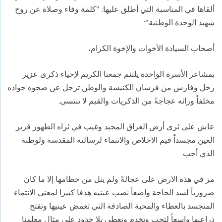
ألقاها في المناسبة التي أطلق عليها: "كلمة وفاء وصلاة عن روح
شهيد الوحدة الوطنية":
أصحاب السيادة الأخوات والإخوة الكرام،
بمشاعر الأسرة الواحدة يلتئم جمعنا الكريم لإحياء ذكرى عزيز
رحل وفارس من فرسان الكنيسة والوطن ترجل عن صحوة جواده
مخلفاً ورائه عجاجةً من الذكريات والقيم لا تنتسى.
عاش على ثرى أرض العراق المجيد وغيب في ثراه الطهور قرير
العين مجسداً قيم الاخلاص والانتماء لرسالته المقدسة ولوطنه
الذي أحب.
مر في هذه الارض على عجالةً ولم ينل من حطامها إلا ما كان
ضرورياً لسد الحاجة واضعاً نصب عينيه هدفا كبيرا لمعنى الانتماء
المتجسد بالعطاء والمحبة الصادقة التي تغمض عينيها وتفتح
ذراعيها واسعاً لتحب وتخدم وتعطي بلا حدود على مثال معلمنا