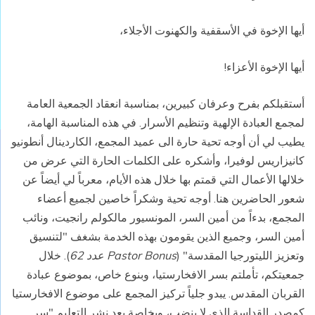
أيها الإخوة في الأسقفية والكهنوت الأجلاء،
أيها الإخوة الأعزاء!
أستقبلكم بفرح وعرفان كبيرين، بمناسبة انعقاد الجمعية العامة
لمجمع العبادة الإلهية وتنظيم الأسرار. في هذه المناسبة الهامة،
يطيب لي أن أوجه تحية حارة الى عميد المجمع، الكاردينال أنطونيو
كانيزاريس لوفيرا، وأشكره على الكلمات الحارة التي عرض من
خلالها الأعمال التي قمتم بها خلال هذه الأيام، معرباً لي أيضاً عن
شعور الحاضرين هنا. أوجه تحية وشكراً خاصين لجميع أعضاء
المجمع، بدءاً من أمين السر، المونسيور مالكولم رانجيت، ونائب
أمين السر، وجميع الذين يقومون بهذه الخدمة بشغف "لتنسيق
وتعزيز الليتورجيا المقدسة" (
Pastor Bonus
عدد 62
). خلال
جمعيتكم، تأملتم بسر الافخارستيا، وبنوع خاص، بموضوع عبادة
القربان المقدس. يبدو جلياً تركيز المجمع على موضوع الافخارستيا
كمصدر القداسة الذي لا ينضب، وبخاصة بعد نشر التعليم "سر