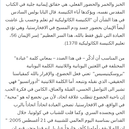
الخبز والخمر والحضور الفعلي، هي حقائق إيمانية جلية في الكتاب
المقدس نفسه، ويؤكدها آباء الكنيسة. قال البابا بولس السادس
في هذا الشأن أن "الكنيسة الكاثوليكية لم تعلم وحسب بل عاشت
أيضاً الإيمان بحضور جسد ودم المسيح في الافخارستيا، وهي تؤدي
العبادة التي تليق فقط بالله، هذا السر العظيم" (سر الإيمان 56،
تعليم الكنيسة الكاثوليكية 1378).
من المناسب أن أذكّر – في هذا الصدد – بمعاني كلمة "عبادة"
المختلفة في اللغتين اليونانية واللاتينية. الكلمة اليونانية
"بروسكينيسيس" تعني فعل الخضوع، والإقرار بالله كمقياسنا
الحقيقي، الذي نقبله ونتبعه. أما الكلمة اللاتينية "أدوراتسيو" فهي
تشير الى التواصل الحسي، القبلة والعناق، الكامن في فكرة الحب.
إن ناحية الخضوع تتطلب علاقة اتحاد، لأن من نخضع له هو "محبة".
في الواقع، في الافخارستيا، تضحي العبادة اتحاداً: اتحاداً بالرب
الحي وبجسده السري. وكما قلت للشباب في كولونيا، خلال
القداس بمناسبة اليوم العالمي للشبيبة في 21 أغسطس 2005: "
إن الله لا يقف أمامنا كآخر خارجاً عنا، بل إنه فينا ونحن فيه. إن