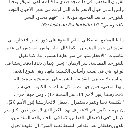
القربان المقدس. في ذلك نجد صدى ما قاله سلفي الموقر يوحنا
بولس الثاني حيال الانحرافات التي لوثت في بعض الأحيان التجدد
الليتورجي ما بعد المجمع، مؤدية الى "فهم محدود للسر
الافخارستي" (
10
Ecclesia de Eucharistia
).
سلط المجمع الفاتيكاني الثاني الضوء على دور السر الافخارستي
الفريد في حياة المؤمنين. وكما قال البابا بولس السادس في عدة
مناسبات: "الافخارستيا هي سر بغاية السمو، إنها، كما تقول
الليتورجيا المقدسة، سر الإيمان" (سر الإيمان 15). الافخارستيا في
الواقع، هي في صلب وأساس الكنيسة ذاتها، وهي ينبوع النعم،
ومناسبة لا تضاهى، لتقديس البشرية في المسيح ولتمجيد الله.
وبهذا المعنى، فمن جهة تصب كل نشاطات الكنيسة في سر
الافخارستيا (نور الأمم 11، سر المحبة 17) ، ومن جهة أخرى،
"الكنيسة تحيا وتنمو باستمرار"، بفعل الافخارستيا (نور الأمم 26).
إن مهمتنا تكمن في الاعتراف بهذا الكنز الذي لا يقدر بثمن، كنز سر
الإيمان "في الاحتفال بالقداس، كما في اللحم والدم المقدسين،
اللذين يحفظان بعد القداس لبسط نعمة السر". إن عقيدة تحول