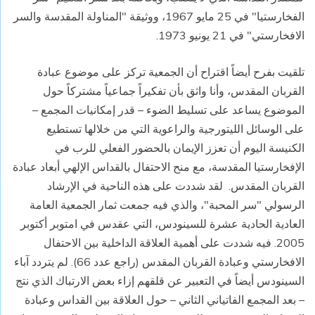
الفخارستيا" في 25 مايو 1967، ووثيقة "المناولة المقدسة والسر
الافخارستي" في 21 يونيو 1973.
تلقيت بفرح أيضاً اقتراح أن الجمعية تركز على موضوع عبادة
القربان المقدس، وأنا واثق بأن تفكيراً جماعياً مشتركاً حول
الموضوع يساعد على تسليط الضوء – قدر إمكانيات المجمع –
على الوسائل الليتورجية والراعوية التي من خلالها تستطيع
الكنيسة اليوم أن تعزز الإيمان بالحضور الفعلي للرب في
الإفخارستيا المقدسة، مع منح الاحتفال بالقداس الإلهي أبعاد عبادة
القربان المقدس. لقد شددت على هذه الناحية في الإرشاد
الرسولي "سر المحبة"، والذي فيه جمعت ثمار الجمعية العامة
العادية الحادية عشرة للسينودس، التي عقدس في امتوبر أكتوبر
2005. فيه شددت على أهمية العلاقة الداخلية بين الاحتفال
الافخارستي وعبادة القربان المقدس (راجع عدد 66). لم يتردد آباء
السينودس أيضاً في التعبير عن قلقهم إزاء بعض الارتباك الذي نتج
– بعد المجمع الفاتياني الثاني – حول العلاقة بين القداس وعبادة