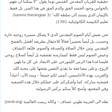
حقيقية للقربان المقدس. القديس توما يقول: "لا يمكننا أن نفهم
بالحواس وجود الجسد الحق والدم الحق في هذا السر، بل فقط
بالإيمان الذي يستند الى سلطة الله" (Summa theologiae 3،
تعليم الكنيسة الكاثوليكية 1381).
نحن نعيش أيام الصوم المقدس الذي لا يشكل مسيرة روحية حارة
وحسب، بل أيضاً تحضيراً فعالاً للاحتفال بطريقة أفضل بالفصح
المقدس. ومن خلال الصلاة والصدقة والصوم، فلنُعد اكتشاف
وعيش الصوم ليس فقط كممارسة تقشفية بل أيضاً كسلاح روحي.
فليساعدنا هذا الزمن الليتورجي على الابتعاد عن كل ما يلهي
الروح، وعلى مضاعفة ما يغذي النفس بفتحها على محبة الله
والقريب. بهذه الأحاسيس، أتمنى لكم جميعاً – ومنذ الآن- أعياداً
فصحية مباركة، كما وأشكركم على عملكم خلال هذه الجمعية
وفي المجمع، وأمنح كلاً منكم بركتي الرسولية.
نقله الى العربية طوني عساف – وكالة زينيت العالمية (zenit.org)