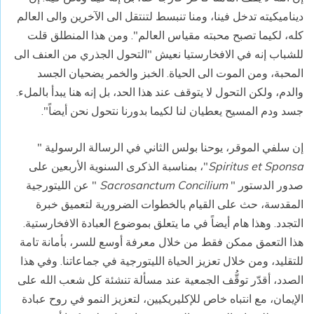
ديناميكيته تدخل فينا، ومنا تنبسط لتنتقل الى الآخرين والى العالم
كله، لكيما تصبح محبته مقياس العالم". ومن هذا المنطلق قلت
للشباب إنه في الافخارستيا نعيش "التحول الجذري من العنف الى
المحبة، ومن الموت الى الحياة. الخبز والخمر يضحيان الجسد
والدم، ولكن التحول لا يتوقف عند هذا الحد، بل إنه هنا يبدأ بالملء.
جسد ودم المسيح يعطيان لنا لكيما بدورنا نتحول نحن أيضاً".
إن سلفي الموقر، يوحنا بولس الثاني في الرسالة الرسولية "
Spiritus et Sponsa
"، بمناسبة الذكرى السنوية الأربعين على
صدور الدستور "
Sacrosanctum Concilium
" عن الليتورجية
المقدسة، حث على القيام بالخطوات الضرورية لتعميق خبرة
التجدد. وهذا هام أيضاً في ما يتعلق بموضوع العبادة الافخارستية.
هذا التعمق ممكن فقط من خلال معرفة أوسع للسر، بأمانة تامة
للتقليد، ومن خلال تعزيز الحياة الليتورجية في جماعاتنا. وفي هذا
الصدد، أقدّر توقُّف الجمعية عند مسألة تنشئة كل شعب الله على
الإيمان، مع انتباه خاص للإكليريكيين، لتعزيز النمو في روح عبادة