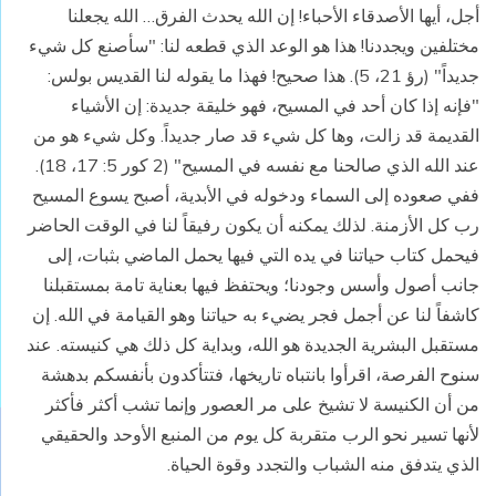
أجل، أيها الأصدقاء الأحباء! إن الله يحدث الفرق… الله يجعلنا
مختلفين ويجددنا! هذا هو الوعد الذي قطعه لنا: "سأصنع كل شيء
جديداً" (رؤ 21، 5). هذا صحيح! فهذا ما يقوله لنا القديس بولس:
"فإنه إذا كان أحد في المسيح، فهو خليقة جديدة: إن الأشياء
القديمة قد زالت، وها كل شيء قد صار جديداً. وكل شيء هو من
عند الله الذي صالحنا مع نفسه في المسيح" (2 كور 5: 17، 18).
ففي صعوده إلى السماء ودخوله في الأبدية، أصبح يسوع المسيح
رب كل الأزمنة. لذلك يمكنه أن يكون رفيقاً لنا في الوقت الحاضر
فيحمل كتاب حياتنا في يده التي فيها يحمل الماضي بثبات، إلى
جانب أصول وأسس وجودنا؛ ويحتفظ فيها بعناية تامة بمستقبلنا
كاشفاً لنا عن أجمل فجر يضيء به حياتنا وهو القيامة في الله. إن
مستقبل البشرية الجديدة هو الله، وبداية كل ذلك هي كنيسته. عند
سنوح الفرصة، اقرأوا بانتباه تاريخها، فتتأكدون بأنفسكم بدهشة
من أن الكنيسة لا تشيخ على مر العصور وإنما تشب أكثر فأكثر
لأنها تسير نحو الرب متقربة كل يوم من المنبع الأوحد والحقيقي
الذي يتدفق منه الشباب والتجدد وقوة الحياة.