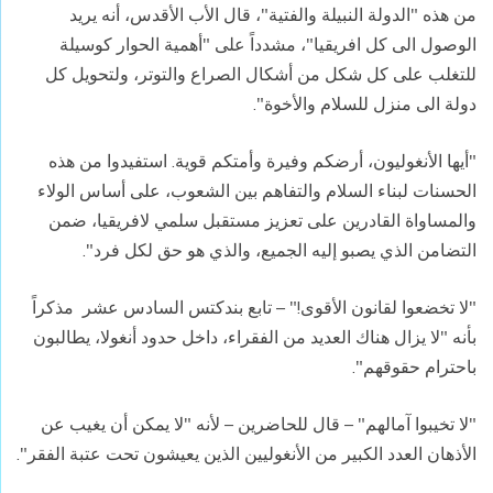
من هذه "الدولة النبيلة والفتية"، قال الأب الأقدس، أنه يريد
الوصول الى كل افريقيا"، مشدداً على "أهمية الحوار كوسيلة
للتغلب على كل شكل من أشكال الصراع والتوتر، ولتحويل كل
دولة الى منزل للسلام والأخوة".
"أيها الأنغوليون، أرضكم وفيرة وأمتكم قوية. استفيدوا من هذه
الحسنات لبناء السلام والتفاهم بين الشعوب، على أساس الولاء
والمساواة القادرين على تعزيز مستقبل سلمي لافريقيا، ضمن
التضامن الذي يصبو إليه الجميع، والذي هو حق لكل فرد".
"لا تخضعوا لقانون الأقوى!" – تابع بندكتس السادس عشر مذكراً
بأنه "لا يزال هناك العديد من الفقراء، داخل حدود أنغولا، يطالبون
باحترام حقوقهم".
"لا تخيبوا آمالهم" – قال للحاضرين – لأنه "لا يمكن أن يغيب عن
الأذهان العدد الكبير من الأنغوليين الذين يعيشون تحت عتبة الفقر".