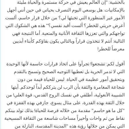
بالخشية: "إن العالم يعيش في حركة مستمرة والحياة مليئة
بالإمكانيات. هل بوسعي اليوم التصرف بحياتي في حين أنني أجهل
الأمور غير المنظورة التي تخبئها لي؟ من خلال قرار حاسم، ألست
أعرض حريتي للخطر؟ ألست أقيد نفسي؟" هذه هي الشكوك التي
تواجهكم والتي تعززها الثقافة الأنانية والمتعية. أما النتيجة فهي
التالية: أنتم لا تتخذون قراراً وبالتالي يكون بقاؤكم كأبناء أبديين
معرضاً للخطر!
أقول لكم: تشجعوا! تجرأوا على اتخاذ قرارات حاسمة لأنها الوحيدة
التي لا تدمر الحرية بل تعطيها التوجيه الصحيح وتسمح بالتقدم
وبتحقيق أمور عظيمة في الحياة. ليس للحياة قيمة من دون
شجاعة المغامرة والثقة بأن الرب لن يترككم أبداً لوحدكم. أيتها
الشبيبة الأنغولية، أطلقي في نفسك الروح القدس، قوة العلي! من
خلال الثقة بهذه القدرة، على مثال يسوع، جازفي بهذه القفزة في
"كل ما هو حاسم" مقدمة من خلاله فرصة للحياة! بذلك تولد بينكم
نقاط من ثم واحات وأخيراً مساحات شاسعة من الثقافة المسيحية
التي يمكن من خلالها رؤية هذه "المدينة المقدسة، النازلة من