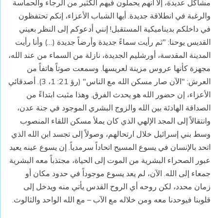
مشاكل عديدة، إلا أنهم يحملون فيهم الكثير من الرجاء والحماسة
والرغبة في انطلاقة جديدة. أيها الشباب الأعزاء، إنكم تحتفظون
في داخلكم بديناميكية المستقبل! إنني أدعوكم إلى النظر بعيني
القديس يوحنا: "ثم رأيت سماءً جديدة وأرضاً جديدة (…) وأنا رأيت
المدينة المقدسة، أورشليم الجديدة، نازلة من السماء من عند الله،
مجهزة كأنها عروس مزينة لعريسها. وسمعت صوتاً هاتفاً من
العرش: "الآن صار مسكن الله مع الناس" (رؤ 21: 1، 3). أصدقائي
الأعزاء، إن حضور الله هو يحدث الفرق. وهذا مثبت ابتداءً من
الصداقة الهادئة بين الله والزوج البشري الموجود في جنة عدن،
وانتقالاً إلى المجد الإلهي الذي كان يملأ مسكن اللقاء المنصوب
وسط بني إسرائيل خلال ارتحالهم، وصولاً إلى تجسد ابن الله الذي
اتحد بالإنسان في يسوع المسيح اتحاداً سرمدياً. إن يسوع عينه يعيد
عبور الصحراء البشرية من الموت إلى الحياة، مجتذباً معه البشرية
جمعاء إلى الله. الآن، لم يعد يسوع موجوداً في حدود مكان أو
زمان محدد، لكن روحه أي الروح القدس يأتي منه ويدخل إلى
قلوبنا فيوحدنا معه ومن خلاله مع الآب – مع الله الواحد والثالوث.