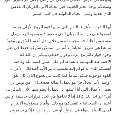
وسطكم يوجد الخبز الجديد، خبز الحياة الآتي، القربان المقدس
الذي يغذينا وينمي الحياة الثالوثية في قلب البشر.
أيها الشباب الأعزاء، البذار التي تحييها قوة الروح الأزلي عينه،
انفتحوا على نار سر القربان الذي تتحقق فيه وصية الرب: يبذل
نفسه من أجلنا، فنستجيب له من خلال بذل أنفسنا للآخرين محبةً
به. هذا هي طريق الحياة؛ إلا أنه من الممكن سلوكها فقط في ظل
وجود حوار دائم مع الرب وحوار حقيقي بينكم. إن الثقافة
الاجتماعية المهيمنة لا تساعدكم على عيش كلمة الله ولا هبة
أنفسكم الذي يدعوكم إليه بحسب تدبير الآب. أصدقائي الأعزاء،
القوة موجودة فيكم، تماماً كما كانت في يسوع الذي كان يقول:
"وإنما الآب الحالّ فيّ هو يعمل أعماله هذه (…) إن من يؤمن بي
يعمل الأعمال التي أنا أعملها. بل يعمل أعظم منها، لأني ذاهبٌ إلى
أبي" (يو 14: 10، 12). إذاً لا تخافوا من اتخاذ قرارات حاسمة. وإنني
أعلم أن الشجاعة لا تنقصكم! مع ذلك، وأمام مسؤولية الالتزام
لمدى الحياة، سواء في الزواج أو في نذر خاص، فإنكم تشعرون