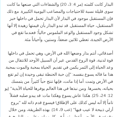
البذار كانت كلمته (مر 4: 3، 20) والشفاءات التي صنعها ما كانت
سوى قليلة نسبة للاحتياجات والمصاعب اليومية الكبيرة. مع ذلك
فإن المستقبل موجود في البذار لأن البذار تحمل في داخلها خبز
المستقبل، حياة المستقبل. قد تبدو البذار بأن قيمتها زهيدة إلا أنها
تشكل وجود المستقبل والوعد الملموس حالياً؛ فعندما تقع في
الأرض الجيدة، تعطي ثلاثين ضعفاً، وستين، وأحياناً مئة.
أصدقائي، أنتم بذار وضعها الله في الأرض، وهي تحمل في داخلها
قوة لدنية، قوة الروح القدس. غير أن السبيل الأوحد للانتقال من
وعد الحياة إلى الثمر يكمن في تقديم الحياة بمحبة والموت بمحبة.
هذا ما قاله يسوع بنفسه: "إن حبة الحنطة تبقى وحيدة إن لم تقع
في الأرض وتمت. أما إذا ماتت، فإنها تنتج حباً كثيراً. من يتمسك
بحياته، يخسرها. ومن نبذها في هذا العالم يوفرها للحياة الأبدية" (يو
12: 24، 25). هكذا عاش يسوع وهكذا مات: قد يبدو صلبه فشلاً
تاماً إلا أنه ليس كذلك على الإطلاق! فيسوع قدم ذاته لله "بروح
أزلي ذبيحة لا عيب فيها" (عب 9، 14). بهذه الطريقة، ومن خلال
وقوعه في الأرض، أعطى ثمراً في كل زمان وعلى مر التاريخ. في