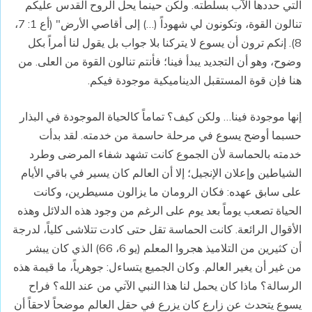
التي حددها الآب بسلطته. ولكن حينما يحل الروح القدس عليكم
تنالون القوة، وتكونون لي شهوداً (…) إلى أقاصي الأرض" (أع 1: 7،
8). إنكم ترون أن يسوع لا يتركنا بلا جواب بل يقول لنا أمراً بكل
وضوح، وهو أن التجديد يبدأ فينا؛ فأنتم تنالون القوة من العلى. من
هنا فإن قوة المستقبل الديناميكية موجودة فيكم.
إنها موجودة فينا… ولكن كيف؟ تماماً كالحياة الموجودة في البذار
حسبما أوضح يسوع في مرحلة حاسمة من خدمته. لقد بدأت
خدمته بالحماسة لأن الجموع كانت تشهد شفاء المرضى وطرد
الشياطين وإعلان الإنجيل؛ إلا أن العالم كان يسير في باقي الأيام
على سابق عهده: فكان الرومان ما يزالون مسيطرين، وكانت
الحياة تصعب يوماً بعد يوم على الرغم من وجود هذه الدلائل وهذه
الأقوال الرائعة. كانت الحماسة تقل حتى كادت تتلاشى كلياً، لدرجة
أن كثيرين من التلاميذ هجروا المعلم (يو 6، 66) الذي كان يبشر
من غير أن يغير العالم. وكان الجميع يتساءل: جوهرياً، ما قيمة هذه
الرسالة؟ ماذا كان يحمل لنا هذا النبي الآتي من عند الله؟ فراح
يسوع يتحدث عن زارع كان يزرع في حقل العالم موضحاً لاحقاً أن