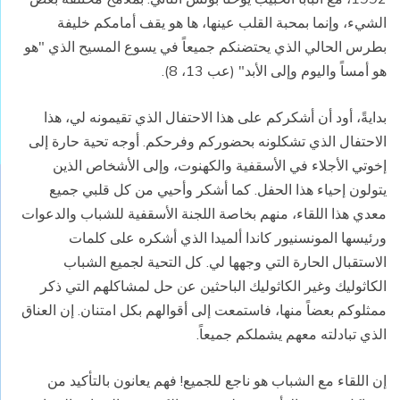
الشيء، وإنما بمحبة القلب عينها، ها هو يقف أمامكم خليفة
بطرس الحالي الذي يحتضنكم جميعاً في يسوع المسيح الذي "هو
هو أمساً واليوم وإلى الأبد" (عب 13، 8).
بدايةً، أود أن أشكركم على هذا الاحتفال الذي تقيمونه لي، هذا
الاحتفال الذي تشكلونه بحضوركم وفرحكم. أوجه تحية حارة إلى
إخوتي الأجلاء في الأسقفية والكهنوت، وإلى الأشخاص الذين
يتولون إحياء هذا الحفل. كما أشكر وأحيي من كل قلبي جميع
معدي هذا اللقاء، منهم بخاصة اللجنة الأسقفية للشباب والدعوات
ورئيسها المونسنيور كاندا ألميدا الذي أشكره على كلمات
الاستقبال الحارة التي وجهها لي. كل التحية لجميع الشباب
الكاثوليك وغير الكاثوليك الباحثين عن حل لمشاكلهم التي ذكر
ممثلوكم بعضاً منها، فاستمعت إلى أقوالهم بكل امتنان. إن العناق
الذي تبادلته معهم يشملكم جميعاً.
إن اللقاء مع الشباب هو ناجع للجميع! فهم يعانون بالتأكيد من