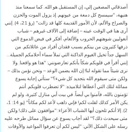
أصدقائي المصغين إلي، إن المستقبل هو الله. كما سمعنا منذ
هنيهة، "سيمسح كل دمعة من عيونهم. إذ يزول الموت والحزن
والصراخ والألم، لأن الأمور القديمة كلها قد زالت" (رؤ 21، 4). إنني
أرى هنا في الوقت عينه – إضافة إلى الآلاف غيرهم – شباب
أنغوليين شوهتهم الحروب والألغام، أفكر في فيض الدموع التي
ذرفها كثيرون من بينكم بسبب فقدان أفراد من عائلاتكم. من
السهل جداً تخيل الغيوم الداكنة التي تملأ سماء أحلامكم الجميلة…
إنني أقرأ في قلوبكم شكاً بأنكم تعارضونني: "هذا هو واقعنا. ولا
نرى شيئاً مما تقوله لنا! إن الله يضمن الوعد – ونحن نؤمن بذلك –
ولكن متى سيقوم الله بتجديد كل شيء؟" ستأتي إجابة يسوع
مماثلة لتلك التي أعطاها لتلاميذه: "لا تضطرب قلوبكم. أنتم
تؤمنون بالله، فآمنوا بي أيضاً. في بيت أبي منازل كثيرة، ولو لم
يكن الأمر كذلك لقلت لكم! فإني ذاهب لأعد لكم مكاناً" (يو 14: 1،
2). إلا أنكم تلحون أيها الشباب الأعزاء: "موافقون على ذلك! ولكن
متى سيحدث ذلك؟" لقد أجاب يسوع عن سؤال مماثل طرحه عليه
رسله على الشكل الآتي: "ليس لكم أن تعرفوا المواعيد والأوقات