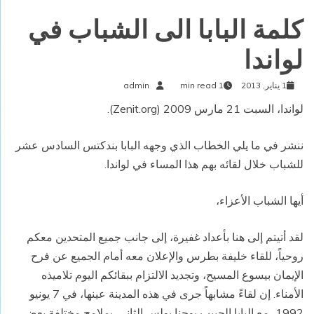
كلمة البابا الى الشباب في
لواندا
1 يناير, 2013
1 min read
admin
لواندا، السبت 21 مارس 2009 (
Zenit.org
).
ننشر في ما يلي الخطاب الذي وجهه البابا بندكتس السادس عشر
للشباب خلال لقائه بهم هذا المساء في لواندا.
أيها الشباب الأعزاء،
لقد أتيتم إلى هنا بأعداد غفيرة، إلى جانب جميع المتحدين معكم
روحياً، للقاء خليفة بطرس والإعلان معه أمام الجميع عن فرح
الإيمان بيسوع المسيح، وتجديد الالتزام ببقائكم اليوم تلاميذه
الأمناء. إن لقاءً مشابهاً جرى في هذه المدينة عينها، في 7 يونيو
1992، مع البابا الحبيب يوحنا بولس الثاني. بملامح مختلفة بعض