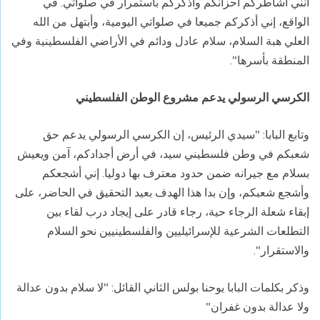
أنني أشاطركم أحزانكم وأذكركم باستمرار في صلواتي. في
الواقع، إني أذكركم جميعا في صلواتي اليومية، وأبتهل من الله
العلي هبة السلام، سلام عادل ودائم في الأراضي الفلسطينية وفي
المنطقة بأسرها".
الكرسي الرسولي يدعم مشروع الوطن الفلسطيني
وتابع البابا: "سيدي الرئيس، إن الكرسي الرسولي يدعم حق
شعبكم في وطن فلسطيني سيد، في أرض أجدادكم، آمن ويعيش
بسلام مع جيرانه ضمن حدود معترف بها دوليا. إني أشجعكم
وأشجع شعبكم، وإن بدا هذا الهدف بعيد التحقيق في الحاضر، على
إبقاء شعلة الرجاء حية، رجاء قادر على إيجاد درب لقاء بين
التطلعات الشرعية للإسرائيليين والفلسطينيين نحو السلام
والاستقرار".
وذكر بكلمات البابا يوحنا بولس الثاني القائل: "لا سلام بدون عدالة
ولا عدالة بدون غفران"