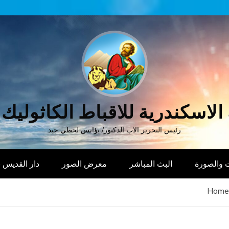
الاسكندرية للاقباط الكاثوليك
رئيس التحرير الاب الدكتور/ يؤانس لحظي جيد
 والصورة
البث المباشر
معرض الصور
دار القديس
Home