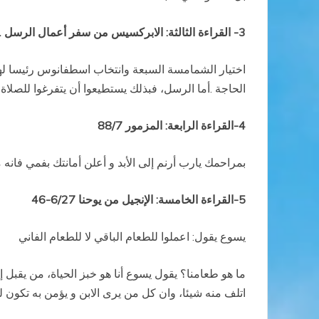
3-
القراءة الثالثة: الابركسيس من سفر أعمال الرسل 6/1-7
اختيار الشمامسة السبعة وانتخاب اسطفانوس رئيسا ل
الحاجة .أما الرسل، فبذلك يستطيعوا أن يتفرغوا للصلاة و
4-القراءة الرابعة: المزمور 88/7
بمراحمك يارب أرنم إلى الأبد و أعلن أمانتك بفمي فانه
5-القراءة الخامسة: الإنجيل من يوحنا 6/27-46
يسوع يقول: اعملوا للطعام الباقي لا للطعام الفاني
ما هو طعامنا؟ يقول يسوع أنا هو خبز الحياة، من يقبل
اتلف منه شيئا، وان كل من يرى الابن و يؤمن به تكون له ا