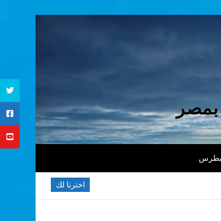
 بمصر
 بطرس
اخترنا لك