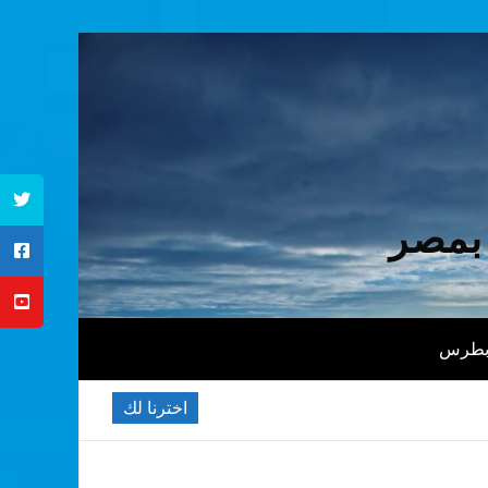
 بمصر
 بطرس
اخترنا لك