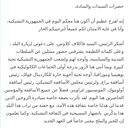
حضرات السيدات والسادة،
إنه لفرح عظيم أن أكون هنا معكم اليوم في الجمهورية التشيكية،
وأنا في غاية الامتنان لكم جميعاً لترحيبكم الحار.
أشكر الرئيس، السيد فاكلاف كلاوس، على دعوتي لزيارة البلد ،
وعلى كلماته اللطيفة. يشرفني حضور ممثلين عن السلطات
المدنية والسياسية، وأوجه لهم ولشعب الجمهورية التشيكية تحية
كبيرة. وبما أنني هنا لأزور بدرجة أولى الجماعات الكاثوليكية في
بوهيميا ومورافيا، أوجه تحية أخوية حارة للكاردينال فولك، رئيس
أساقفة براغ، ولرئيس مجلس الأساقفة التشيكي، رئيس أساقفة
أولوموك، المونسنيور غراوبنر، فضلاً عن جميع الأساقفة والمؤمنين
الحاضرين هنا اليوم. لقد تأثرت بصفة خاصة بمبادرة الزوجين الذين
قدما لي هدايا خاصة بثقافة هذه الأمة، مع حفنة من تراب هذا البلد.
هذا يذكّرني بانصهار المسيحية في الثقافة التشيكية، وكما تعلمون
إن للخبز والملح معنى خاصاً في العهد الجديد.