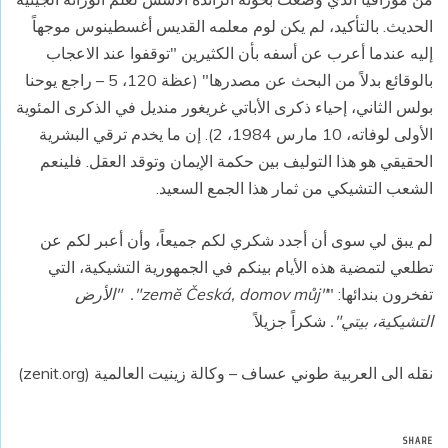
الحديث. بالتأكيد، لم يكن لوم معلمه القديس أغسطينوس موجهاً
إليه عندما أعرب عن أسفه بأن الكثيرين "توقفوا عند الاعجاب
بالوقائع بدلاً من البحث عن مصدرها" (عظة 120، 5 – راجع يوحنا
بولس الثاني، إحياء ذكرى الأباتي غريغور منديل في الذكرى المئوية
الأولى لوفاته، 10 مارس 1984، 2). إن ما يخدم ترقي البشرية
الحقيقي هو هذا التوليف بين حكمة الإيمان وتوقد العقل. فلينعم
الشعب التشيكي من ثمار هذا الجمع السعيد.
لم يبق لي سوى أن أجدد شكري لكم جميعاً، وأن أعبر لكم عن
تطلعي لتمضية هذه الأيام بينكم في الجمهورية التشيكية، التي
تفخرون بندائها: "
"zemĕ Česká, domov můj".
"الأرض
التشيكية، بيتي".
شكراً جزيلاً
نقله الى العربية طوني عساف – وكالة زينيت العالمية (zenit.org)
SHARE