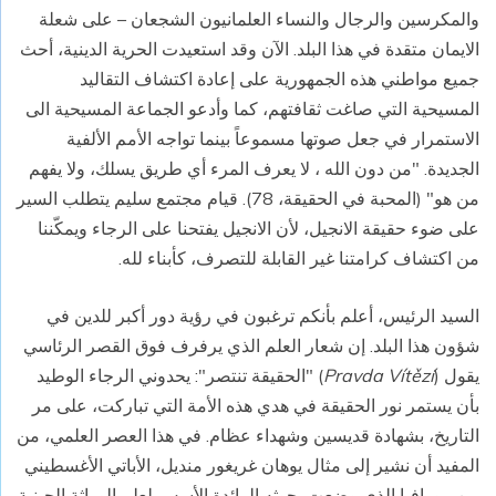
والمكرسين والرجال والنساء العلمانيون الشجعان – على شعلة
الايمان متقدة في هذا البلد. الآن وقد استعيدت الحرية الدينية، أحث
جميع مواطني هذه الجمهورية على إعادة اكتشاف التقاليد
المسيحية التي صاغت ثقافتهم، كما وأدعو الجماعة المسيحية الى
الاستمرار في جعل صوتها مسموعاً بينما تواجه الأمم الألفية
الجديدة. "من دون الله ، لا يعرف المرء أي طريق يسلك، ولا يفهم
من هو" (المحبة في الحقيقة، 78). قيام مجتمع سليم يتطلب السير
على ضوء حقيقة الانجيل، لأن الانجيل يفتحنا على الرجاء ويمكّننا
من اكتشاف كرامتنا غير القابلة للتصرف، كأبناء لله.
السيد الرئيس، أعلم بأنكم ترغبون في رؤية دور أكبر للدين في
شؤون هذا البلد. إن شعار العلم الذي يرفرف فوق القصر الرئاسي
يقول (
Pravda Vítězí
) "الحقيقة تنتصر": يحدوني الرجاء الوطيد
بأن يستمر نور الحقيقة في هدي هذه الأمة التي تباركت، على مر
التاريخ، بشهادة قديسين وشهداء عظام. في هذا العصر العلمي، من
المفيد أن نشير إلى مثال يوهان غريغور منديل، الأباتي الأغسطيني
من مورافيا الذي وضعت بحوثه الرائدة الأسس لعلم الوراثة الجينية