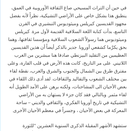
في حين أن التراث المسيحي صاغ الثقافة الأوروبية في العمق،
ينطبق هذا بشكل خاص على الأراضي التشيكية، نظراً لأنه بفضل
مجهود القديسين كيريلس وميثوديوس التبشيري في القرن
التاسع، بدأت كتابة اللغة السلافية القديمة لأول مرة. كيريلس
وميثوديوس هما رسولاً الشعوب السلافية ومؤسسا ثقافتها، وهما
بحق يكرَّما كشفعي أوروبا. جدير بالذكر أيضاً أن هذين القديسين
العظيمين من التقليد البيزنطي صادفا هنا مبشرين من الغرب
اللاتيني. على مر التاريخ، كانت هذه الأرض في قلب القارة، وعلى
مفترق طرق بين الشمال والجنوب والشرق والغرب، نقطة لقاء
بين مختلف الشعوب والتقاليد والثقافات. لقد أدى ذلك اللقاء في
بعض الأحيان الى المشاحنات، ولكنه برهن على الأمد الطويل أنه
لقاء مثمر. وبالتالي فقد كان جزء لا يستهان به من الأراضي
التشيكية في تاريخ أوروبا الفكري، والثقافي والديني – ساحة
المعركة في بعض الأحيان ، وجسراً في معظم الأحيان الأخرى.
ستشهد الأشهر المقبلة الذكرى السنوية العشرين "للثورة