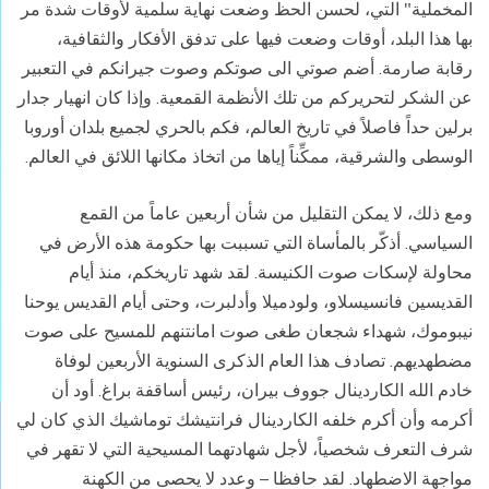
المخملية" التي، لحسن الحظ وضعت نهاية سلمية لأوقات شدة مر
بها هذا البلد، أوقات وضعت فيها على تدفق الأفكار والثقافية،
رقابة صارمة. أضم صوتي الى صوتكم وصوت جيرانكم في التعبير
عن الشكر لتحريركم من تلك الأنظمة القمعية. وإذا كان انهيار جدار
برلين حداً فاصلاً في تاريخ العالم، فكم بالحري لجميع بلدان أوروبا
الوسطى والشرقية، ممكِّناً إياها من اتخاذ مكانها اللائق في العالم.
ومع ذلك، لا يمكن التقليل من شأن أربعين عاماً من القمع
السياسي. أذكّر بالمأساة التي تسببت بها حكومة هذه الأرض في
محاولة لإسكات صوت الكنيسة. لقد شهد تاريخكم، منذ أيام
القديسين فانسيسلاو، ولودميلا وأدلبرت، وحتى أيام القديس يوحنا
نيبوموك، شهداء شجعان طغى صوت امانتنهم للمسيح على صوت
مضطهديهم. تصادف هذا العام الذكرى السنوية الأربعين لوفاة
خادم الله الكاردينال جووف بيران، رئيس أساقفة براغ. أود أن
أكرمه وأن أكرم خلفه الكاردينال فرانتيشك توماشيك الذي كان لي
شرف التعرف شخصياً، لأجل شهادتهما المسيحية التي لا تقهر في
مواجهة الاضطهاد. لقد حافظا – وعدد لا يحصى من الكهنة