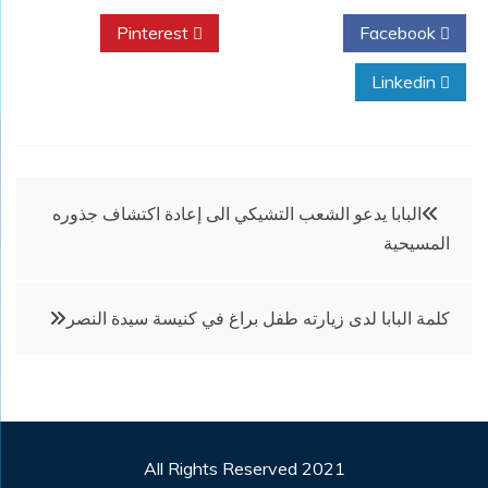
Pinterest
Twitter
Facebook
Linkedin
تصفّح
البابا يدعو الشعب التشيكي الى إعادة اكتشاف جذوره
المسيحية
المقالات
كلمة البابا لدى زيارته طفل براغ في كنيسة سيدة النصر
All Rights Reserved 2021