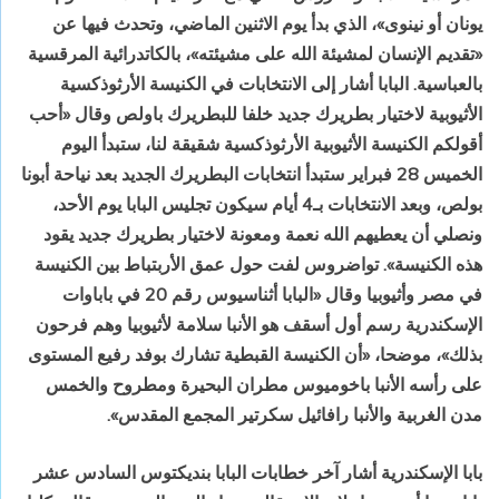
يونان أو نينوى»، الذي بدأ يوم الاثنين الماضي، وتحدث فيها عن
«تقديم الإنسان لمشيئة الله على مشيئته»، بالكاتدرائية المرقسية
بالعباسية. البابا أشار إلى الانتخابات في الكنيسة الأرثوذكسية
الأثيوبية لاختيار بطريرك جديد خلفا للبطريرك باولص وقال «أحب
أقولكم الكنيسة الأثيوبية الأرثوذكسية شقيقة لنا، ستبدأ اليوم
الخميس 28 فبراير ستبدأ انتخابات البطريرك الجديد بعد نياحة أبونا
بولص، وبعد الانتخابات بـ4 أيام سيكون تجليس البابا يوم الأحد،
ونصلي أن يعطيهم الله نعمة ومعونة لاختيار بطريرك جديد يقود
هذه الكنيسة». تواضروس لفت حول عمق الأربتباط بين الكنيسة
في مصر وأثيوبيا وقال «البابا أثناسيوس رقم 20 في باباوات
الإسكندرية رسم أول أسقف هو الأنبا سلامة لأثيوبيا وهم فرحون
بذلك»، موضحا، «أن الكنيسة القبطية تشارك بوفد رفيع المستوى
على رأسه الأنبا باخوميوس مطران البحيرة ومطروح والخمس
مدن الغربية والأنبا رافائيل سكرتير المجمع المقدس».
بابا الإسكندرية أشار آخر خطابات البابا بنديكتوس السادس عشر