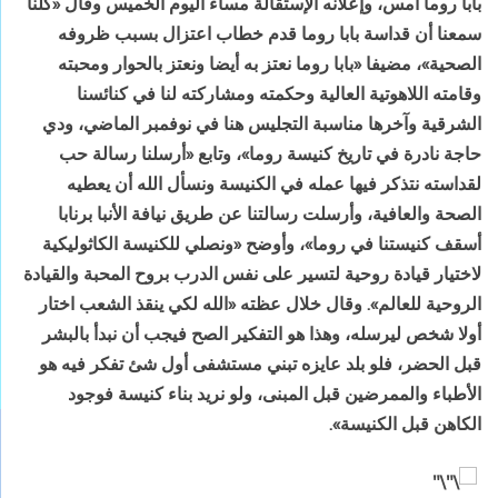
بابا روما أمس، وإعلانه الإستقالة مساء اليوم الخميس وقال «كلنا
سمعنا أن قداسة بابا روما قدم خطاب اعتزال بسبب ظروفه
الصحية»، مضيفا «بابا روما نعتز به أيضا ونعتز بالحوار ومحبته
وقامته اللاهوتية العالية وحكمته ومشاركته لنا في كنائسنا
الشرقية وآخرها مناسبة التجليس هنا في نوفمبر الماضي، ودي
حاجة نادرة في تاريخ كنيسة روما»، وتابع «أرسلنا رسالة حب
لقداسته نتذكر فيها عمله في الكنيسة ونسأل الله أن يعطيه
الصحة والعافية، وأرسلت رسالتنا عن طريق نيافة الأنبا برنابا
أسقف كنيستنا في روما»، وأوضح «ونصلي للكنيسة الكاثوليكية
لاختيار قيادة روحية لتسير على نفس الدرب بروح المحبة والقيادة
الروحية للعالم». وقال خلال عظته «الله لكي ينقذ الشعب اختار
أولا شخص ليرسله، وهذا هو التفكير الصح فيجب أن نبدأ بالبشر
قبل الحضر، فلو بلد عايزه تبني مستشفى أول شئ تفكر فيه هو
الأطباء والممرضين قبل المبنى، ولو نريد بناء كنيسة فوجود
الكاهن قبل الكنيسة».