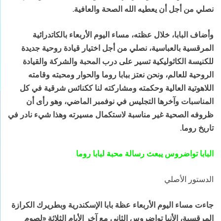
نصلي من أجل أن يعطيه الله الصحة والعافية.
وأضاف البابا، خلال عظته، مساء اليوم الأربعاء بالكاتدرائية
المرقسية بالعباسية، نصلي من أجل اختيار قيادة روحية جديدة
للكنيسة الكاثوليكية تسير على درب المحبة والشركة والقيادة
الروحية للعالم، ونحن نعتز ببابا روما والحوار ومحبته وقامته
اللاهوتية العالية وحكمته ومشاركته لنا ككنائس شرقية في كل
المناسبات وآخرها التجليس في نوفمبر الماضي، وهو رأى أن
ظروفه الصحية غير مناسبة لاستكمال مسيرته وهذا شيء نادر في
تاريخ روما.
البابا تواضروس يبعث رسالة محبة لبابا روما
الدستور الأصلي
جاءت مساء اليوم الأربعاء عظة بابا الإسكندرية وبطريرك الكرازة
المرقسية، الأنبا تواضروس الثاني مع آخر الأيام الثلاثة «لصوم