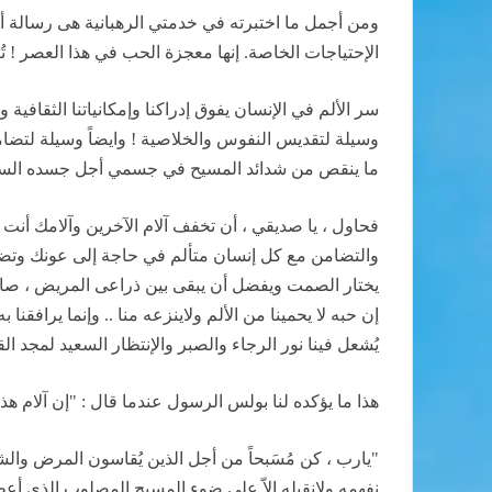
ومن أجمل ما اختبرته في خدمتي الرهبانية هى رسالة أ
الإحتياجات الخاصة. إنها معجزة الحب في هذا العصر ! تُ
سر الألم في الإنسان يفوق إدراكنا وإمكانياتنا الثقافية
وسيلة لتقديس النفوس والخلاصية ! وايضاً وسيلة لتضامن 
ما ينقص من شدائد المسيح في جسمي أجل جسده السري وهو 
فحاول ، يا صديقي ، أن تخفف آلام الآخرين وآلامك أنت ،
والتضامن مع كل إنسان متألم في حاجة إلى عونك وتضحيتك 
يختار الصمت ويفضل أن يبقى بين ذراعى المريض ، صامتاً في 
إن حبه لا يحمينا من الألم ولاينزعه منا .. وإنما يرافقنا
يُشعل فينا نور الرجاء والصبر والإنتظار السعيد لمجد الق
هذا ما يؤكده لنا بولس الرسول عندما قال : "إن آلام هذا 
"يارب ، كن مُسَبحاً من أجل الذين يُقاسون المرض والش
نفهمه ولانقبله إلاّ على ضوء المسيح المصلوب الذي أع