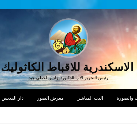
الاسكندرية للاقباط الكاثوليك
رئيس التحرير الاب الدكتور/ يؤانس لحظي جيد
 والصورة
البث المباشر
معرض الصور
دار القديس