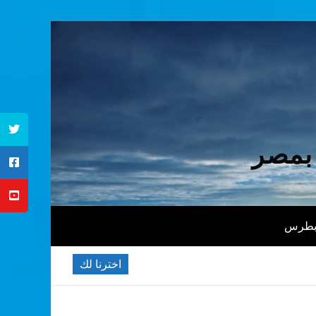
 بمصر
 بطرس
اخترنا لك