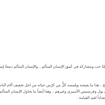
لةُ حب ومشاركة في عُمق الإنسان المتألم .. والإنسان المتألم دمعةُ إي
ح .. هذا ما يعيشه ويلمسه كلٌّ من كرّس حياته من اجل تخفيف آلام ال
بول وفرنسيس الأسيزي وغيرهم .. وهذا أيضاً ما يحاول الإنسان المتأ
اً لعيد القيامة .