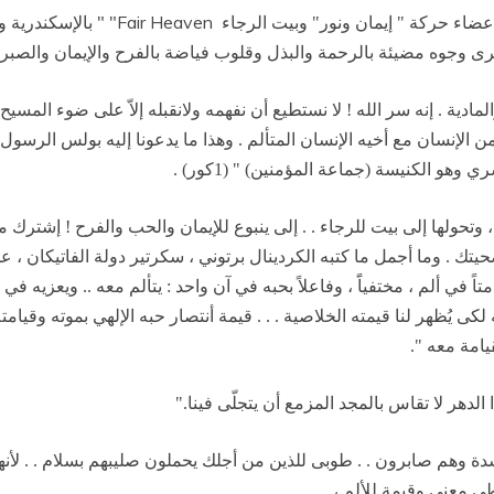
"
Fair Heaven"
عضاء حركة " إيمان ونور" وبيت الرجاء
بالإسكندرية و
رى وجوه مضيئة بالرحمة والبذل وقلوب فياضة بالفرح والإيمان والصبر . 
 والمادية . إنه سر الله ! لا نستطيع أن نفهمه ولانقبله إلاّ على ضوء ال
الإنسان مع أخيه الإنسان المتألم . وهذا ما يدعونا إليه بولس الرسول 
الكنيسة (جماعة المؤمنين) " (1كور) .
 وتحولها إلى بيت للرجاء . . إلى ينبوع للإيمان والحب والفرح ! إشترك
. وما أجمل ما كتبه الكردينال برتوني ، سكرتير دولة الفاتيكان ، عن ت
ألم ، مختفياًَ ، وفاعلاً بحبه في آن واحد : يتألم معه .. ويعزيه في أوجا
 به لكى يُظهر لنا قيمته الخلاصية . . . قيمة أنتصار حبه الإلهي بموته وقي
يامة معه ".
الدهر لا تقاس بالمجد المزمع أن يتجلّى فينا."
دة وهم صابرون . . طوبى للذين من أجلك يحملون صليبهم بسلام . . لأنهم 
طى معنى وقيمة للألم ،