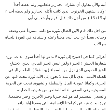
أبيه والآن يحاول أن يشارك الخنازير طعامهم ولم يعطه أحداً
"وكان يشتهي الخرنوب الذي كانت تأكله الخنازير ولم يعطه أحد "(
لو 15/ 16 ). من أجل ذلك قال أقوم وأرجع إلى أبي.
من اجل ذلك قام الابن الضال بثورة مع ذاته، متمرداً على وضعه
وحياته، بعيداً عن بيت أبيه، معلناً رغبته واشتياقه في العودة للحياة
مع الأب.
أعزائي كلنا في احتياج إلى ثورة لا ندعو لها أحداً سوى الذات، ثورة
شعارها العيش ( الخبز ) ولكن ليس الخبز المادي، نعلن الاحتياج
للخبز الحقيقي الذي نزل من السماء ( يو 6/41 )، الطعام الباقي
للحياة الأبدية، الذي يأكل منه لا يجوع إلى الأبد. ثورة نبحث فيها عن
الحرية، وكفانا عبودية المال والسلطة والشهوة، نبحث عن الحرية
المسيحية وهي السعي الدائم للتخلص من عبودية الخطيئة
والسعي المستمر لما هو فيه خيرنا وخير الآخرين وخير مجتمعنا.
ثورة نبحث فيه عن كرامتنا الإنسانية، التي يفقدنا إياها دائما
الشيطان اللص المتربص لنا، الذي ينتظر اللحظة التي نترك فيها