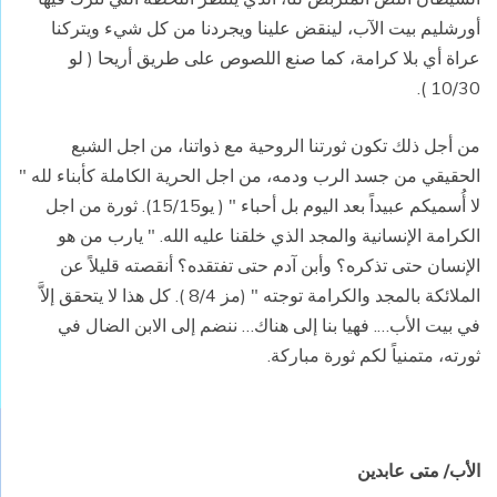
أورشليم بيت الآب، لينقض علينا ويجردنا من كل شيء ويتركنا
عراة أي بلا كرامة، كما صنع اللصوص على طريق أريحا ( لو
10/30 ).
من أجل ذلك تكون ثورتنا الروحية مع ذواتنا، من اجل الشبع
الحقيقي من جسد الرب ودمه، من اجل الحرية الكاملة كأبناء لله "
لا أُسميكم عبيداً بعد اليوم بل أحباء " ( يو15/15). ثورة من اجل
الكرامة الإنسانية والمجد الذي خلقنا عليه الله. " يارب من هو
الإنسان حتى تذكره؟ وأبن آدم حتى تفتقده؟ أنقصته قليلاً عن
الملائكة بالمجد والكرامة توجته " (مز 8/4 ). كل هذا لا يتحقق إلاَّ
في بيت الأب…. فهيا بنا إلى هناك… ننضم إلى الابن الضال في
ثورته، متمنياً لكم ثورة مباركة.
الأب/ متى عابدين