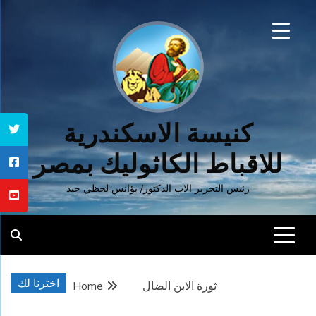
Ski
t
conten
كنيسة الاسكندرية
للاقباط الكاثوليك بمصر
رئيس التحرير الاب الدكتور/ يؤانس لحظي جيد
اخترنا لك
ثورة الابن الضال
Home