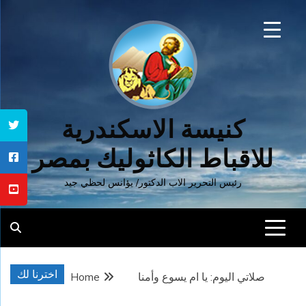
Ski
t
conten
كنيسة الاسكندرية
للاقباط الكاثوليك بمصر
رئيس التحرير الاب الدكتور/ يؤانس لحظي جيد
اخترنا لك
صلاتي اليوم: يا ام يسوع وأمنا
Home