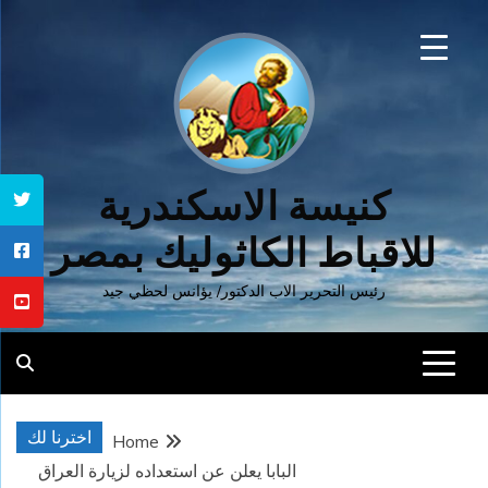
Ski
t
conten
كنيسة الاسكندرية
للاقباط الكاثوليك بمصر
رئيس التحرير الاب الدكتور/ يؤانس لحظي جيد
اخترنا لك
Home
البابا يعلن عن استعداده لزيارة العراق