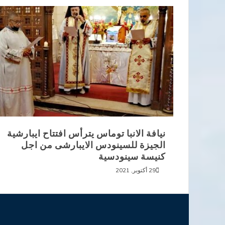
نيافة الانبا توماس يترأس افتتاح ايبارشية
الجيزة للسينودس الايبارشى من اجل
كنيسة سينودسية
29 أكتوبر, 2021