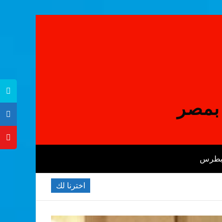
 بمصر
 بطرس
اخترنا لك