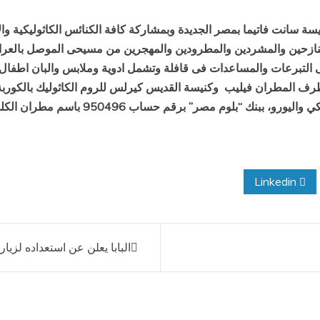
يسة سانت فاتيما بمصر الجديدة وبمشاركة كافة الكنائس الكاثوليكية وا
للنازحين والمشردين والمطرودين والمهجرين من مسيحى الموصل بالع
لقى التبرعات والمساعدات فى قافلة وتشمل ادوية وملابس والبان اطف
ف المطران فيليب وكنيسة القديس كيرلس للروم الكاثوليك بالكوربة
مصر” برقم حساب 950496 باسم مطران الكلدان الكاثوليك بمصر.
Linkedin
البابا يعلن عن استعداده لزيار