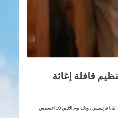
يم قافلة إغاثة
اقامت لجنة البطاركة والاساقفة الكاثوليك بمصر وسائر الكنائس المصرية بامسية صلاة من اجل العراق بناء على دعوة قداسة البابا فرنسيس ، وذلك يوم الاثنين 18 اغسطس