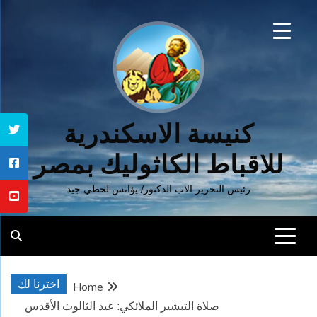
Ski
t
conten
كنيسة الاسكندرية
للاقباط الكاثوليك بمصر
رئيس التحرير الاب الدكتور/ يؤانس لحظي جيد
اخترنا لك
Home
صلاة التبشير الملائكي: عيد الثالوث الأقدس