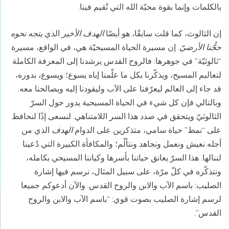
بالكلمات وإنما بقوة محبّة الله التي تُقيم فينا.
إن الثالوث، كما قلت سابقًا، هو أيضًا
الهدف الأخير
الذي
يتجه نحوه
حجُّنا الأرضيّ
. إن مسيرة الحياة المسيحيّة هي، في الواقع، مسيرة
“ثالوثيّة” في جوهرها: فالروح القدس يرشدنا إلى المعرفة الكاملة
لتعاليم المسيح، ويذكّرنا بكل ما علّمنا إياه يسوع؛ ويسوع، بدوره،
قد جاء إلى العالم ليعرّفنا على الآب وليقودنا إليه ويصالحنا معه.
وبالتالي فإن كل شيء في الحياة المسيحية يدور حول السرّ
الثالوثيّ ويتحقق في صدد هذا السر اللامتناهي. لنسعى إذًا لنحافظ
على “نمط” حياة سامي، متذكرين على الدوام
الهدف
الذي من
أجله نعيش ونعمل ونجاهد ونتألّم؛ والمكافأة الكبيرة التي دُعينا
لننالها. هذا السرّ يعانق حياتنا بأسرها وكياننا المسيحي بكامله،
ونتذكّره في كلّ مرّة، على سبيل المثال، نرسم فيها إشارة
الصليب: باسم الآب والابن والروح القدس. والآن أدعوكم جميعا
لرسم إشارة الصليب بصوت قوي: “باسم الآب والابن والروح
القدس”.