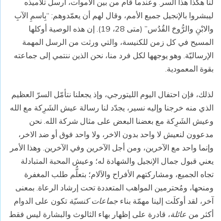
لنا هكذا هذا السر. وعندما قام من بين الأموات، أرسل تلاميذه
ليبشروا بالإنجيل جميع الأمم، وقال لهم أن يعمّدوهم: “بِاسمِ الآبِ
والابْنِ والرُّوحَ القُدُس” (متى 28، 19). إن هذه الوصية أوكلها
المسيح في كل زمن للكنيسة، والتي ورثت من الرسل المهمة
الإرساليّة. وهو يوجهها لكل فرد منا، نحن الذين ننتمي إلى جماعته
بقوة المعمودية.
لذلك، فإن احتفال اليوم الليتورجي، وإذ يجعلنا نتأمّل السرّ العظيم
الذي منه خرجنا وإليه نسير، يجدّد لنا رسالة عيش الشَرِكة مع الله
وعيش الشَرِكة مع بعضنا البعض على مثال شركة الله. نحن
مدعوون لنعيش لا واحد بدون الاخر، ولا واحد فوق أو ضد الاخر،
وإنما واحد مع الآخرين، ومن أجل الآخرين وفي الآخرين. وهذا الأمر
يعني قبول جمال الإنجيل والشهادة له؛ وعيش المحبة المتبادلة
تجاه الجميع، ومشاركتهم الأفراح والآلام؛ بتعلُّم طلب المغفرة
ومنحها، ومُحترمين المواهب المتعددة تحت إرشاد الرعاة. بمعنى
آخر، لقد أوكلَت إلينا مهمّة بناء
جماعات كنسيّة
تكون على الدوام
أكثر من
عائلة
، قادرة على إظهار بهاء الثالوث والبشارة ليس فقط