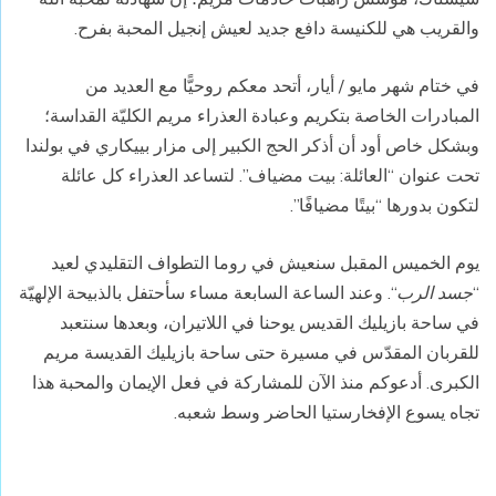
والقريب هي للكنيسة دافع جديد لعيش إنجيل المحبة بفرح.
في ختام شهر مايو / أيار، أتحد معكم روحيًّا مع العديد من
المبادرات الخاصة بتكريم وعبادة العذراء مريم الكليّة القداسة؛
وبشكل خاص أود أن أذكر الحج الكبير إلى مزار بييكاري في بولندا
تحت عنوان “العائلة: بيت مضياف”. لتساعد العذراء كل عائلة
لتكون بدورها “بيتًا مضيافًا”.
يوم الخميس المقبل سنعيش في روما التطواف التقليدي لعيد
“
جسد الرب
“. وعند الساعة السابعة مساء سأحتفل بالذبيحة الإلهيّة
في ساحة بازيليك القديس يوحنا في اللاتيران، وبعدها سنتعبد
للقربان المقدّس في مسيرة حتى ساحة بازيليك القديسة مريم
الكبرى. أدعوكم منذ الآن للمشاركة في فعل الإيمان والمحبة هذا
تجاه يسوع الإفخارستيا الحاضر وسط شعبه.