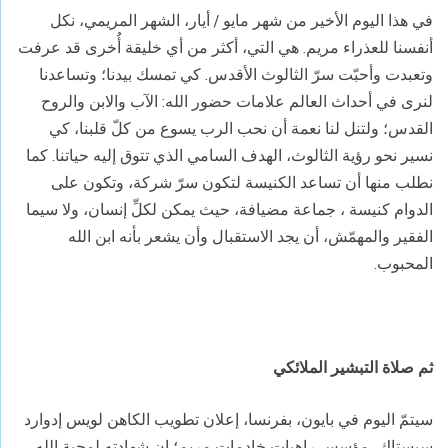
في هذا اليوم الأخير من شهر مايو / أيار، الشهر المريمي، نكل
أنفسنا للعذراء مريم. هي التي، أكثر من أي خليقة أُخرى قد عرفت
وتعبدت وأحبّت سرّ الثالوث الأقدس. كي تمسك بيدنا؛ وتساعدنا
لنرى في أحداث العالم علامات حضور الله: الآب والابن والروح
القدس؛ ولتنل لنا نعمة أن نحب الرب يسوع من كلّ قلبنا، كي
نسير نحو رؤية الثالوث، الهدف السامي الذي تتوق إليه حياتنا. كما
نطلب منها أن تساعد الكنيسة لتكون سرّ شركة، وتكون على
الدوام كنيسة ، جماعة مضيافة، حيث يمكن لكلِّ إنسان، ولا سيما
الفقير والمهمّش، أن يجد الاستقبال وأن يشعر بأنه ابن الله
المحبوب.
ثم صلاة التبشير الملائكي
سيتمّ اليوم في بايون، بفرنسا، إعلان تطويب الكاهن لويس إدوارد
سيستاك، مؤسس راهبات خادمات مريم؛ إن شهادته لمحبة الله